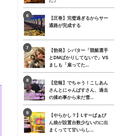
た」
【圧巻】完璧過ぎるからサー
通路が完成する
【勃発】シバター「競艇選手
とDMばかりしてないで」VS
ましも「雇ってた...
【悲報】でちゃう！こしあん
さんとにゃんぱすさん、過去
の揉め事から未だ雪...
【やらかし？】Lすーぱぁび
ん娘が設置台数少ないのに出
まくってて甘いらし...