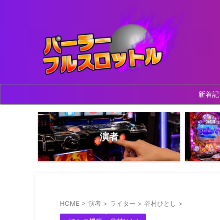
新着記
演者
HOME
>
演者
>
ライター
>
谷村ひとし
>