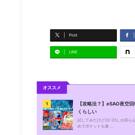
Post
LINE
オススメ
【攻略法？】eSAO夜空回
1
くらしい
試してみたけど22-23しか回
めでポケットも激 ...