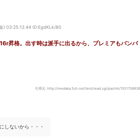
金) 03:25:12.44 ID:EgdKLk/80
16r昇格。出す時は派手に出るから、プレミアもバンバ
引用元: http://medaka.5ch.net/test/read.cgi/pachik/155175863
にしないから・・・