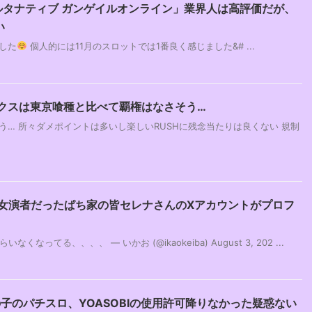
オルタナティブ ガンゲイルオンライン」業界人は高評価だが、
い
した
個人的には11月のスロットでは1番良く感じました&# ...
ックスは東京喰種と比べて覇権はなさそう…
そう… 所々ダメポイントは多いし楽しいRUSHに残念当たりは良くない 規制
強女演者だったぱち家の皆セレナさんのXアカウントがプロフ
ってる、、、、 — いかお (@ikaokeiba) August 3, 202 ...
子のパチスロ、YOASOBIの使用許可降りなかった疑惑ない