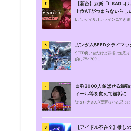
【新台】京楽「L SAO 
5
上位ATがつまらないらし
Lガンゲイルオンライン見てきま
ガンダムSEEDクライマ
6
SEED良い台だけど覇権は無理
的に75×300 ...
自称2000人並ばせる最
7
ィール等を変えて鍵垢に
皆セレナさんX更新ないと思ったらいなくな
【アイドル不在？】推しの
8