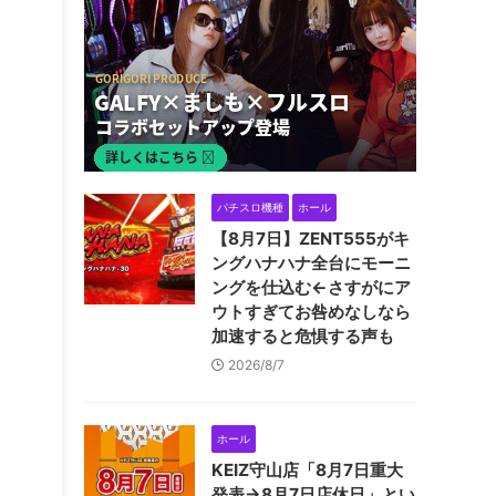
パチスロ機種
ホール
【8月7日】ZENT555がキ
ングハナハナ全台にモーニ
ングを仕込む←さすがにア
ウトすぎてお咎めなしなら
加速すると危惧する声も
2026/8/7
ホール
KEIZ守山店「8月7日重大
発表→8月7日店休日」とい