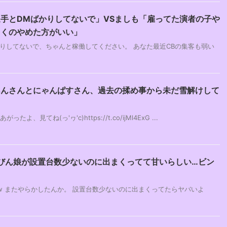
手とDMばかりしてないで」VSましも「雇ってた演者の子や
まくのやめた方がいい」
りしてないで、ちゃんと稼働してください。 あなた最近CBの集客も弱い
あんさんとにゃんぱすさん、過去の揉め事から未だ雪解けして
たよ、見てね(っ'ヮ'c)https://t.co/ijMl4ExG ...
びん娘が設置台数少ないのに出まくってて甘いらしい…ビン
ww またやらかしたんか。 設置台数少ないのに出まくってたらヤバいよ