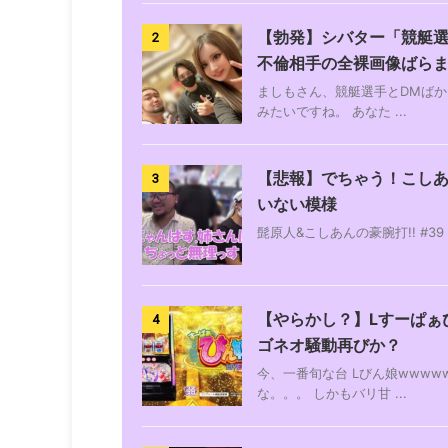
【勃発】シバター「競艇選
2
不倫相手の全裸画像ばら
ましもさん、競艇選手とDMばか
みたいですね。 あなた ...
【悲報】でちゃう！こし
3
いない模様
髭原人&こしあんの豪腕打!! #39 あがっ
【やらかし？】Lすーぱぁ
4
ゴネオ騒動再びか？
今、一番旬な台 Lびん娘www
な。。。 しかもバリ甘 ...