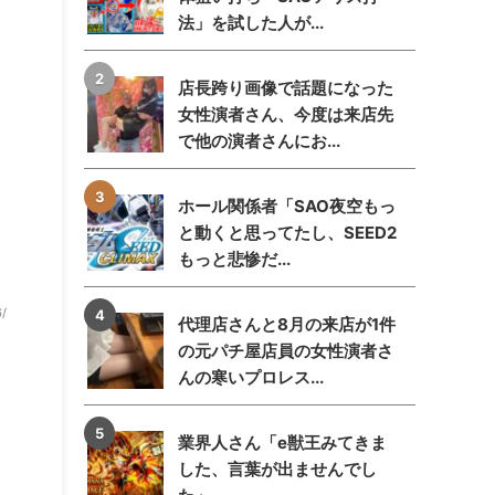
法」を試した人が...
店長跨り画像で話題になった
女性演者さん、今度は来店先
で他の演者さんにお...
ホール関係者「SAO夜空もっ
と動くと思ってたし、SEED2
もっと悲惨だ...
6/
代理店さんと8月の来店が1件
の元パチ屋店員の女性演者さ
んの寒いプロレス...
業界人さん「e獣王みてきま
した、言葉が出ませんでし