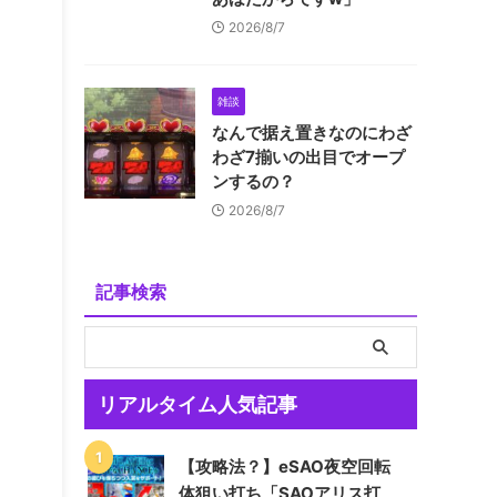
2026/8/7
雑談
なんで据え置きなのにわざ
わざ7揃いの出目でオープ
ンするの？
2026/8/7
記事検索
リアルタイム人気記事
【攻略法？】eSAO夜空回転
体狙い打ち「SAOアリス打