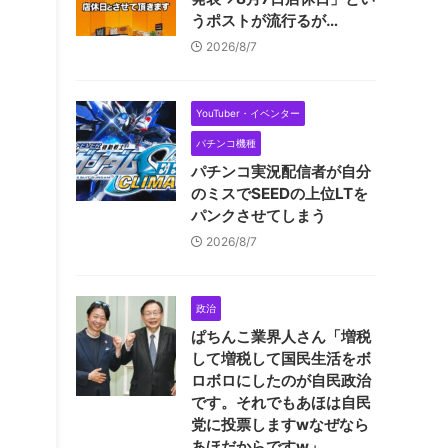
うポストが流行るが…
2026/8/7
YouTuber・イベンター
パチンコ機種
パチンコ実況配信者が自分
のミスでSEEDの上位LTを
パンクさせてしまう
2026/8/7
政治
ぱちんこ業界人さん「増税
して増税して国民生活をボ
ロボロにしたのが自民政治
です。それでもあほは自民
党に投票しますwなぜなら
あほだからですw」