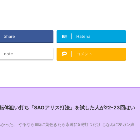
Share
Hatena
note
コメント
転体狙い打ち「SAOアリス打法」を試した人が22-23回はい
らんかった。 やるなら6時に黄色きたら永遠に5発打つだけ ちなみに左ガン締