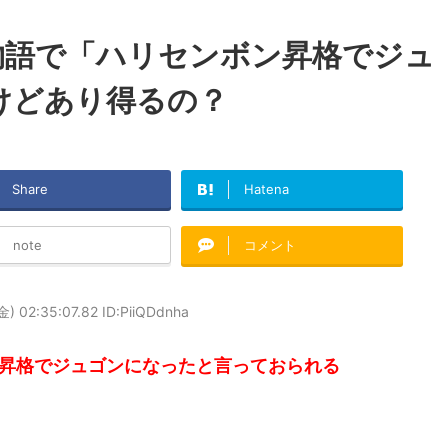
物語で「ハリセンボン昇格でジュ
けどあり得るの？
Share
Hatena
note
コメント
) 02:35:07.82 ID:PiiQDdnha
昇格でジュゴンになったと言っておられる