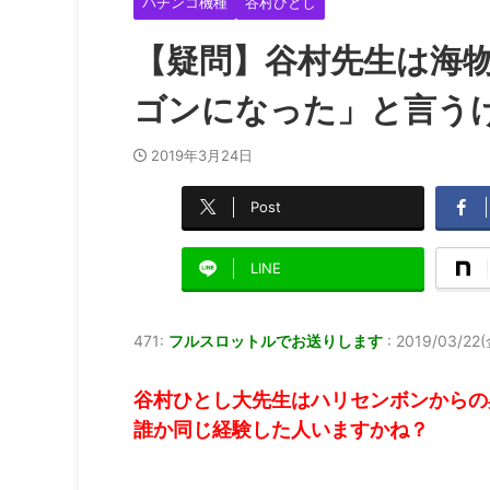
パチンコ機種
谷村ひとし
【疑問】谷村先生は海
ゴンになった」と言う
2019年3月24日
Post
LINE
471:
フルスロットルでお送りします
:
2019/03/22(金
谷村ひとし大先生はハリセンボンからの
誰か同じ経験した人いますかね？