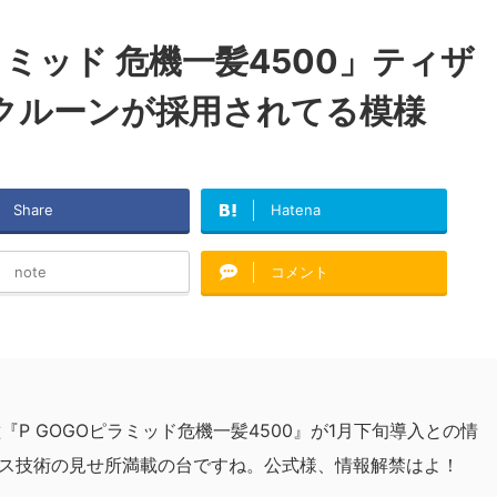
ラミッド 危機一髪4500」ティザ
クルーンが採用されてる模様
Share
Hatena
note
コメント
『P GOGOピラミッド危機一髪4500』が1月下旬導入との情
ス技術の見せ所満載の台ですね。公式様、情報解禁はよ！