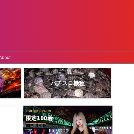
About
パチスロ機種