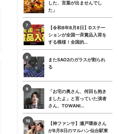
した、言葉が出ませんでし
た」
【令和8年8月8日】Dステー
ションが全国一斉賞品入荷を
する模様！全国的...
またSAO2のガラスが割られ
る
「お宅の奥さん、何回も抱き
ましたよ」と言っていた演者
さん、TOWANI...
【神ファンサ】瀬戸環奈さん
が8月8日のマルハン仙台駅東