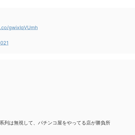
/t.co/gwixIqVUmh
2021
系列は無視して、パチンコ屋をやってる店が勝負所