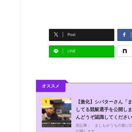
Post
LINE
オススメ
【激化】シバターさん「ま
1
してる競艇選手を公開し
んどうぞ認識してくださ
前記事： ましもがうちの妻に
公開します ...