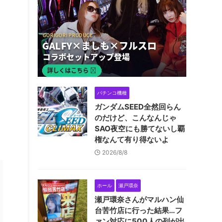
パチンコ機種
ガンダムSEED全然回らん
のだけど、こんなんじゃ
SAO夜空にも勝てないし覇
権なんて有り得ないよ
2026/8/8
ホール
瀬戸環奈
瀬戸環奈さんがマルハン仙
台苦竹店に行った結果…フ
ァン対応に500人の列が出