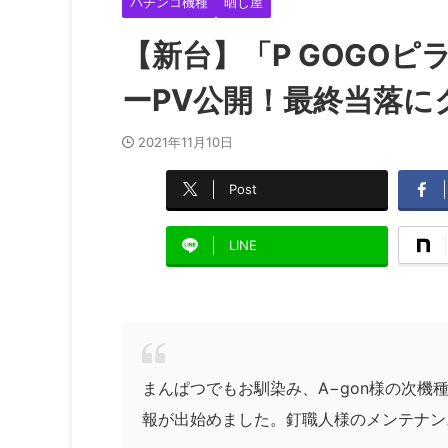
パチンコ機種
晒し屋
【新台】「P GOGOピ
ーPV公開！最終当落に
2021年11月10日
Post
LINE
まんぱつでもお馴染み、A−gon様の次機種
報が出始めました。釘職人様のメンテナン