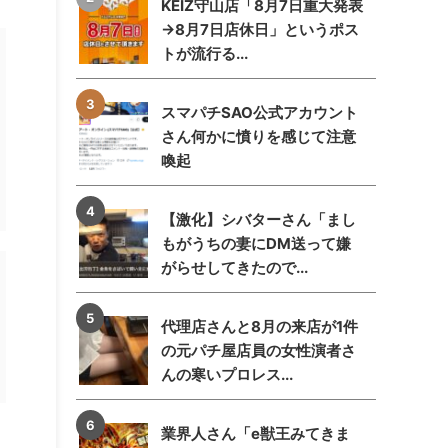
KEIZ守山店「8月7日重大発表
→8月7日店休日」というポス
トが流行る...
スマパチSAO公式アカウント
さん何かに憤りを感じて注意
喚起
【激化】シバターさん「まし
もがうちの妻にDM送って嫌
がらせしてきたので...
代理店さんと8月の来店が1件
の元パチ屋店員の女性演者さ
んの寒いプロレス...
業界人さん「e獣王みてきま