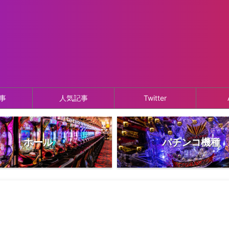
事
人気記事
Twitter
ホール
パチンコ機種