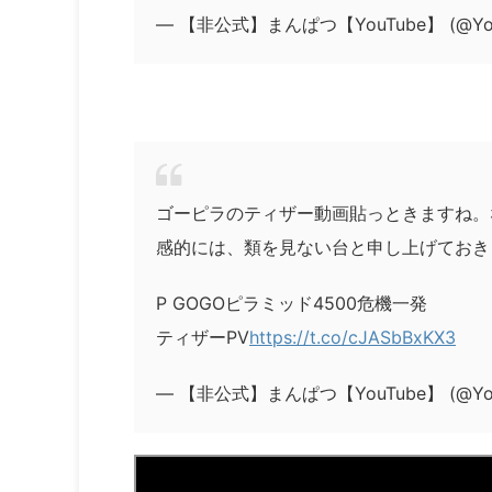
— 【非公式】まんぱつ【YouTube】 (@YouT
ゴーピラのティザー動画貼っときますね。
感的には、類を見ない台と申し上げておき
P GOGOピラミッド4500危機一発
ティザーPV
https://t.co/cJASbBxKX3
— 【非公式】まんぱつ【YouTube】 (@YouT