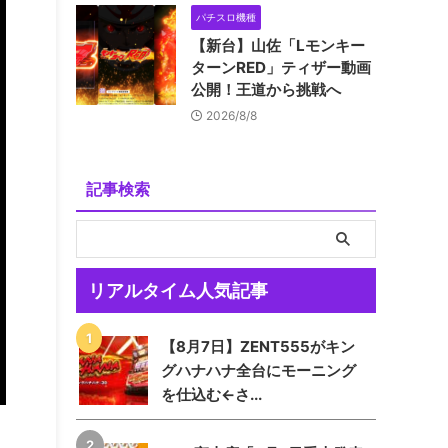
パチスロ機種
【新台】山佐「Lモンキー
ターンRED」ティザー動画
公開！王道から挑戦へ
2026/8/8
記事検索
リアルタイム人気記事
【8月7日】ZENT555がキン
グハナハナ全台にモーニング
を仕込む←さ...