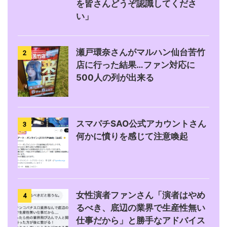
を皆さんどうぞ認識してくださ
い」
瀬戸環奈さんがマルハン仙台苦竹
2
店に行った結果…ファン対応に
500人の列が出来る
スマパチSAO公式アカウントさん
3
何かに憤りを感じて注意喚起
女性演者ファンさん「演者はやめ
4
るべき、底辺の業界で生産性無い
仕事だから」と勝手なアドバイス