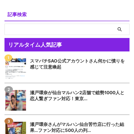
記事検索
リアルタイム人気記事
スマパチSAO公式アカウントさん何かに憤りを
感じて注意喚起
瀬戸環奈が仙台マルハン2店舗で総勢1000人と
恋人繋ぎファン対応！東京...
瀬戸環奈さんがマルハン仙台苦竹店に行った結
果…ファン対応に500人の列...