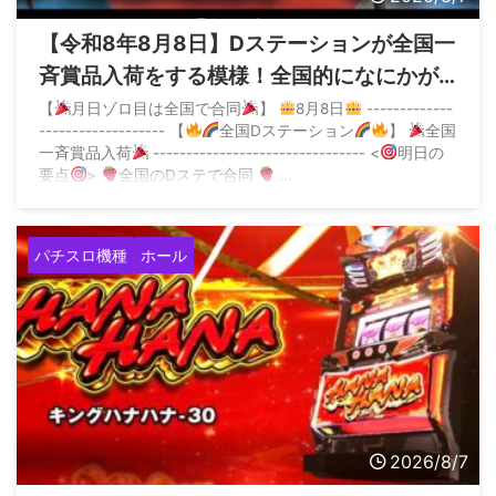
【令和8年8月8日】Dステーションが全国一
斉賞品入荷をする模様！全国的になにかが
起こる？
【
月日ゾロ目は全国で合同
】
8月8日
-------------
------------------- 【
全国Dステーション
】
全国
一斉賞品入荷
-------------------------------- <
明日の
要点
>
全国のDステで合同
...
パチスロ機種
ホール
2026/8/7