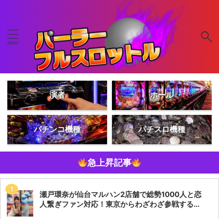
演者
ホール
パチンコ機種
パチスロ機種
急上昇記事
瀬戸環奈が仙台マルハン2店舗で総勢1000人と恋
人繋ぎファン対応！東京からわざわざ参戦する...