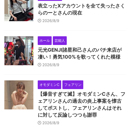
表立ったXアカウントを全て失ったさく
らのーとさんの現在
2026/8/9
ホール
芸能人
元光GENJI諸星和己さんのパチ来店が
凄い！勇気100%を歌ってくれた模様
2026/8/9
オモダミンC
フェアリン
【爆音すぎて滅】オモダミンCさん、フ
ェアリンさんの過去の炎上事案を懐古
してポストし、フェアリンさんはそれ
に対して反論しつつも謝罪
2026/8/9