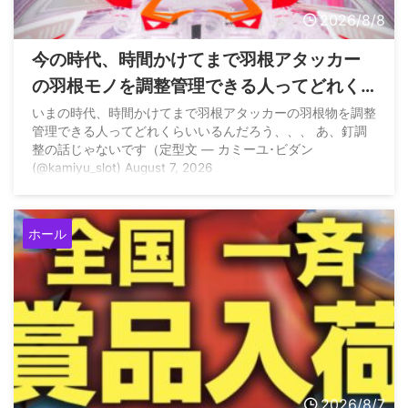
2026/8/8
今の時代、時間かけてまで羽根アタッカー
の羽根モノを調整管理できる人ってどれく
らいいるの？
いまの時代、時間かけてまで羽根アタッカーの羽根物を調整
管理できる人ってどれくらいいるんだろう、、、 あ、釘調
整の話じゃないです（定型文 — カミーユ･ビダン
(@kamiyu_slot) August 7, 2026
ホール
2026/8/7