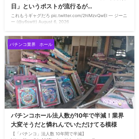
日」というポストが流行るが…
これもうギャグだろ pic.twitter.com/2hIMzvQwEI — ジーニ
ー (@y6swtt) August 6, 2026
パチンコ業界
ホール
2026/8/6
パチンコホール法人数が10年で半減！業界
大変そうだと憐れんでいただけてる模様
【「パチンコ」法人数 10年間で半減】