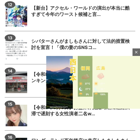
【新台】アクセル・ワールドの演出が本当に酷
すぎて今年のワースト候補と言...
シバターさんがましもさんに対して法的措置検
討を宣言！「僕の妻のSNSコ...
close
【令和8年8月8日】777コンパス全国予約数ラ
ンキングが公開！1位はマ...
【令和8年8月8日】お盆休み開始時期に道路渋
滞で遅刻する女性演者二名w...
M
u
t