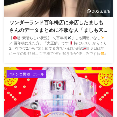
2026/8/8
ワンダーランド百年橋店に来店したましも
さんのデータまとめに不服な人「ましも来
店百年橋ほぼ毎回抜いてるやん、そんなん
【
超･素晴らしい状況】 ＼百年橋
ましも間違いなし
／ 百年橋に来た方、『大正解』です
特にGOD、からくり
ならマイホに来ないでください」
2、ヴヴヴ2から "楽しめてる方"いっぱい確認
!! 明日は年
に一度の8月7日… 百年橋で"何が起きるか"楽しみですね
#
ワンダーランド百年橋店 [PR] pic.twitter.com/CujUl8vJ1e
— ましも
 ...
パチンコ機種
ホール