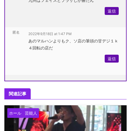
九州はフェイスとプラザしか勝たん
返信
匿名
2022年9月18日 at 1:47 PM
あのマルハンよりもク、ソ店の筆頭の甘デジ１ｋ
４回転の店だ
返信
関連記事
ホール
芸能人