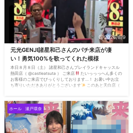
2026/8/9
元光GENJI諸星和己さんのパチ来店が凄
い！勇気100%を歌ってくれた模様
本日８月８日（土） 諸星和己さんプレイランドキャッスル
熱田店（ @castleatsuta ） ご来店
たいっっっへん多くの
お客様のご来店でびっくりしております...！ お暑い中お立
ち寄りいただきありがとうございます
このあと天白店（
@tenpaku0730 ）へご来店予定です！…
https://t.co/ppcxNn4Ixv pic.twitter.com/gE77BOdUy2 —
プレイランドキャッスル (@castle_model_) August ...
ホール
瀬戸環奈