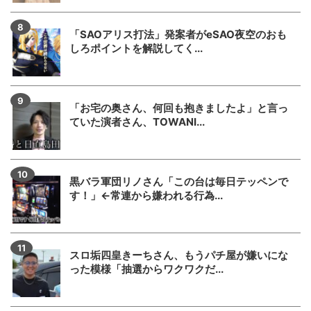
「SAOアリス打法」発案者がeSAO夜空のおも
しろポイントを解説してく...
「お宅の奥さん、何回も抱きましたよ」と言っ
ていた演者さん、TOWANI...
黒バラ軍団リノさん「この台は毎日テッペンで
す！」←常連から嫌われる行為...
スロ垢四皇きーちさん、もうパチ屋が嫌いにな
った模様「抽選からワクワクだ...