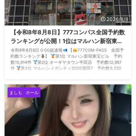
2026/8/8
【令和8年8月8日】777コンパス全国予約数
ランキングが公開！1位はマルハン新宿東宝
の1.5万件
令和8年8月8日 0:00超速報
【
777COM-PASS 全国予
約数ランキング
】
第1位 マルハン新宿東宝ビル 予約
数15,914件
第2位 オーギヤタウン半田店 予約数12,987
件
第3位 マルハンメガシティ2000蒲田7 予約数9,350
件
第4位 エスパス日拓新宿歌舞伎町店 予約数6,360件
第5位 SUPER… — P ...
ましも
ホール