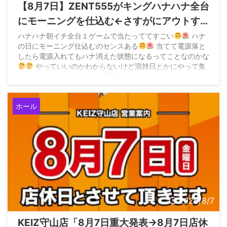
【8月7日】ZENT555がキングハナハナ全台
にモーニングを仕込む←さすがにアウトす
ぎてお咎めなしなら加速すると危惧する声
ハナハナ朝イチ全台１ゲームで当たっててすごい
ハナ
の日にモーニング仕込むのセンスある
当てて電源落と
も
したら電源入れてもハナ消えた状態になるってことなのかな
やっていいのかわからないけど混雑日とかにやって集
客に繋げるの流行りそうな
pic.twitter.com/BIOzCoq0lc — 味噌
(@z3QM2EHwjP94458) August 7, 2026 &n ...
ホール
2026/8/7
KEIZ守山店「8月7日重大発表→8月7日店休