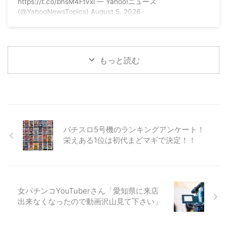
https://t.co/bhsM4Ftvxi — Yahoo!ニュース
(@YahooNewsTopics) August 5, 2026
もっと読む
パチスロ5号機のランキングアンケート！
栄えある1位は初代まどマギで決定！！
女パチンコYouTuberさん「愛知県に来店
出来なくなったので動画沢山見て下さい」