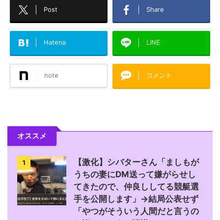
Post
Share
Hatena
LINE
note
コメント
オススメ
【激化】シバターさん「ましもが
1
うちの妻にDM送って嫌がらせし
てきたので、仲良ししてる競艇選
手を公開します」→結局公表せず
「やつがそういう人間だと言うの