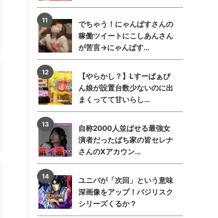
でちゃう！にゃんぱすさんの
稼働ツイートにこしあんさん
が苦言→にゃんぱす...
【やらかし？】Lすーぱぁび
ん娘が設置台数少ないのに出
まくってて甘いらし...
自称2000人並ばせる最強女
演者だったぱち家の皆セレナ
さんのXアカウン...
ユニバが「次回」という意味
深画像をアップ！バジリスク
シリーズくるか？