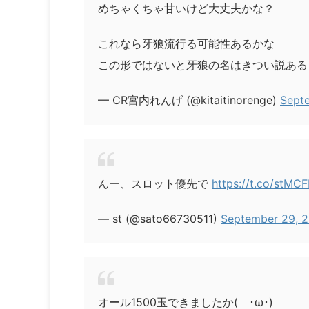
めちゃくちゃ甘いけど大丈夫かな？
これなら牙狼流行る可能性あるかな
この形ではないと牙狼の名はきつい説あ
— CR宮内れんげ (@kitaitinorenge)
Sept
んー、スロット優先で
https://t.co/stMC
— st (@sato66730511)
September 29, 
オール1500玉できましたか( ･ω･)