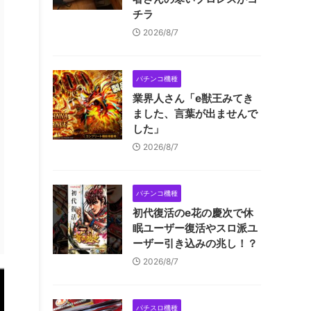
チラ
2026/8/7
パチンコ機種
業界人さん「e獣王みてき
ました、言葉が出ませんで
した」
2026/8/7
パチンコ機種
初代復活のe花の慶次で休
眠ユーザー復活やスロ派ユ
ーザー引き込みの兆し！？
2026/8/7
パチスロ機種