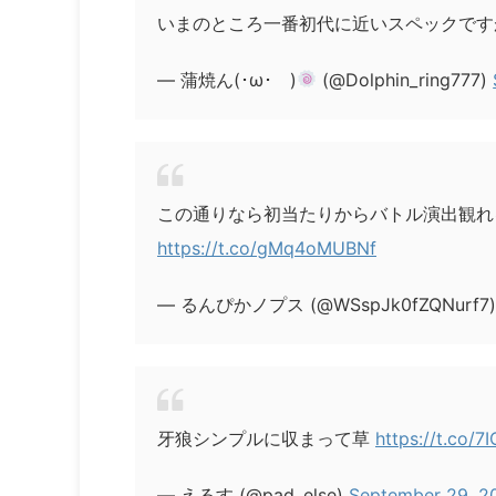
いまのところ一番初代に近いスペックで
— 蒲焼ん(･ω･ )
(@Dolphin_ring777)
この通りなら初当たりからバトル演出観れ
https://t.co/gMq4oMUBNf
— るんぴかノプス (@WSspJk0fZQNurf7
牙狼シンプルに収まって草
https://t.co/7
— えるす (@pad_else)
September 29, 2