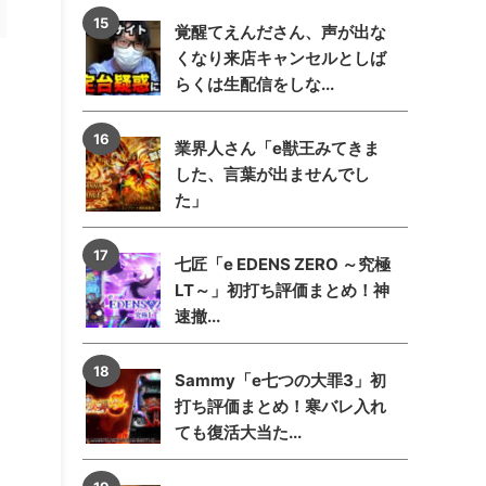
覚醒てえんださん、声が出な
くなり来店キャンセルとしば
らくは生配信をしな...
業界人さん「e獣王みてきま
した、言葉が出ませんでし
た」
七匠「e EDENS ZERO ～究極
LT～」初打ち評価まとめ！神
速撤...
Sammy「e七つの大罪3」初
打ち評価まとめ！寒バレ入れ
ても復活大当た...