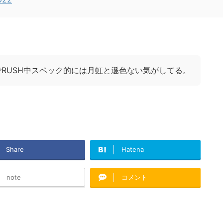
でRUSH中スペック的には月虹と遜色ない気がしてる。
Share
Hatena
note
コメント