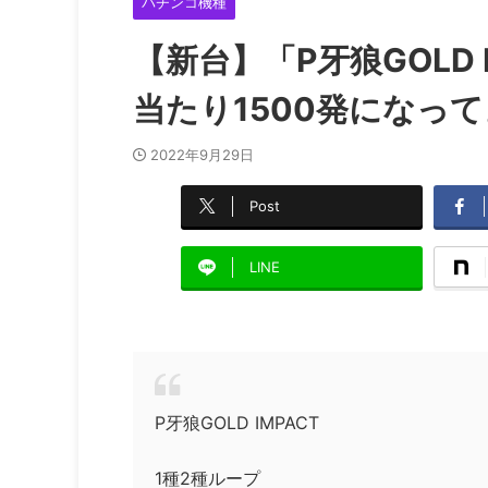
パチンコ機種
【新台】「P牙狼GOLD
当たり1500発になっ
2022年9月29日
Post
LINE
P牙狼GOLD IMPACT
1種2種ループ