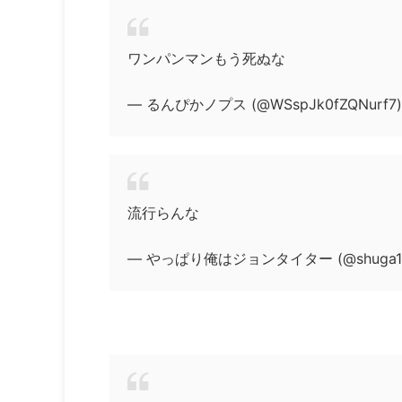
ワンパンマンもう死ぬな
— るんぴかノプス (@WSspJk0fZQNurf7
流行らんな
— やっぱり俺はジョンタイター (@shuga19