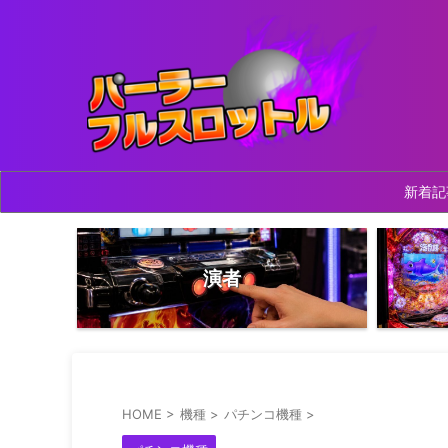
新着記
演者
HOME
>
機種
>
パチンコ機種
>