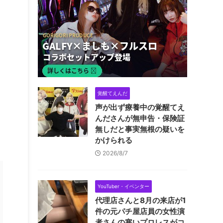
覚醒てえんだ
声が出ず療養中の覚醒てえ
んださんが無申告・保険証
無しだと事実無根の疑いを
かけられる
2026/8/7
YouTuber・イベンター
代理店さんと8月の来店が1
件の元パチ屋店員の女性演
者さんの寒いプロレスがコ