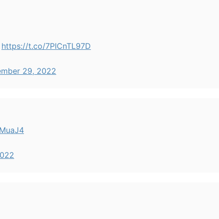
る
https://t.co/7PICnTL97D
ember 29, 2022
FMuaJ4
2022