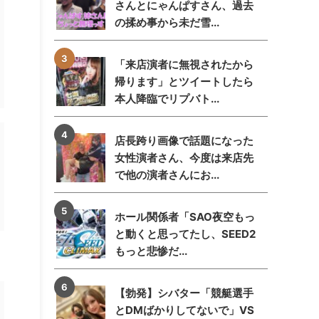
さんとにゃんぱすさん、過去
の揉め事から未だ雪...
「来店演者に無視されたから
帰ります」とツイートしたら
本人降臨でリプバト...
店長跨り画像で話題になった
女性演者さん、今度は来店先
で他の演者さんにお...
ホール関係者「SAO夜空もっ
と動くと思ってたし、SEED2
もっと悲惨だ...
【勃発】シバター「競艇選手
とDMばかりしてないで」VS