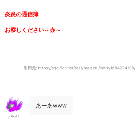
炎炎の通信簿
お察しください～赤～
引用元: https://egg.5ch.net/test/read.cgi/slotk/1684224138/
あーあwww
フルスロ