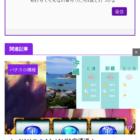
返信
関連記事
close
パチスロ機種
M
2026/8/7
u
t