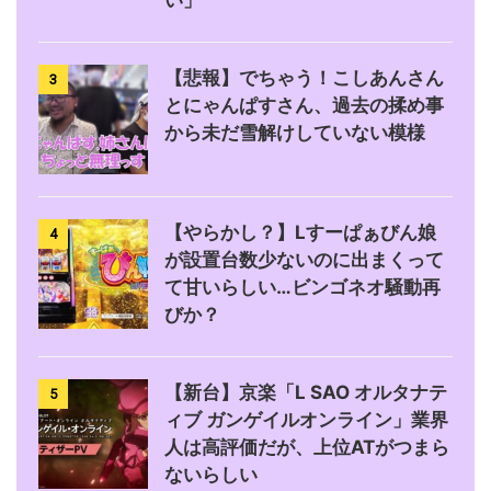
い」
【悲報】でちゃう！こしあんさん
3
とにゃんぱすさん、過去の揉め事
から未だ雪解けしていない模様
【やらかし？】Lすーぱぁびん娘
4
が設置台数少ないのに出まくって
て甘いらしい…ビンゴネオ騒動再
びか？
【新台】京楽「L SAO オルタナテ
5
ィブ ガンゲイルオンライン」業界
人は高評価だが、上位ATがつまら
ないらしい