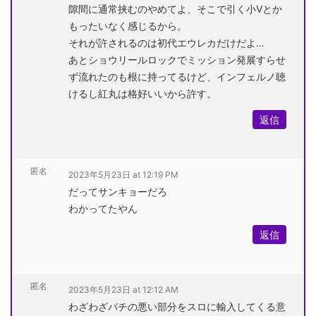
隙間に通常挟むのやめてよ、そこで引く小Vとか
もったいなく感じるから。
それが許されるのは初代エウレカだけだよ…
あとショウリールロックでミッション発展すらせ
ず流れたのも根に持ってるけど、インフェルノ聴
けるし紅丸は格好いいから許す。
返信
匿名
2023年5月23日 at 12:19 PM
だってサンキョーだろ
わかってたやん
返信
匿名
2023年5月23日 at 12:12 AM
わざわざパチの悪い部分をスロに輸入してくる意