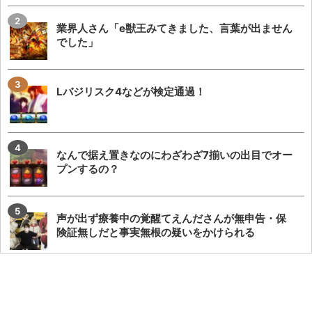
業界人さん「e獣王みてきました、言葉が出ません
でした」
Lバジリスク4などが検定通過！
なんで据え置きなのにわざわざ7揃いの出目でオー
プンするの？
声が出ず療養中の覚醒てえんださんが無申告・保
険証無しだと事実無根の疑いをかけられる
店長跨り画像で話題になった女性演者さん、今度
は来店先で他の演者さんにお姫様抱っこをしてい
た...