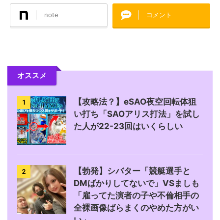
note
コメント
オススメ
【攻略法？】eSAO夜空回転体狙
1
い打ち「SAOアリス打法」を試し
た人が22-23回はいくらしい
【勃発】シバター「競艇選手と
2
DMばかりしてないで」VSましも
「雇ってた演者の子や不倫相手の
全裸画像ばらまくのやめた方がい