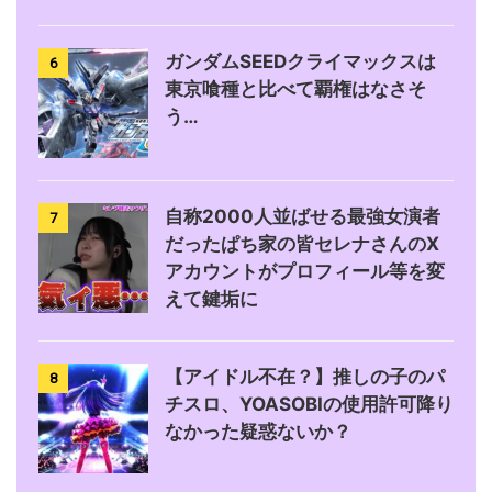
ガンダムSEEDクライマックスは
6
東京喰種と比べて覇権はなさそ
う…
自称2000人並ばせる最強女演者
7
だったぱち家の皆セレナさんのX
アカウントがプロフィール等を変
えて鍵垢に
【アイドル不在？】推しの子のパ
8
チスロ、YOASOBIの使用許可降り
なかった疑惑ないか？