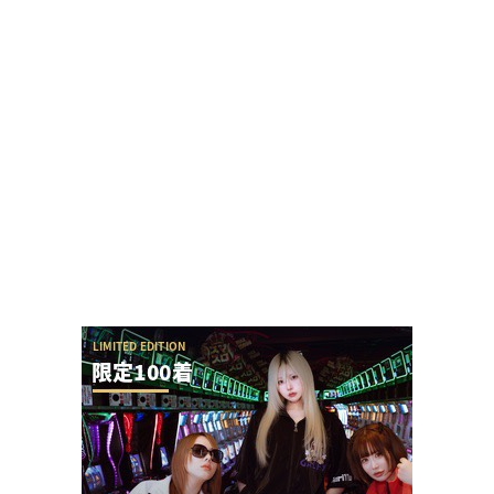
【勃発】シバター「競艇選手とDMばかりしてない
で」VSましも「雇ってた演者の子や不倫相手の...
【攻略法？】eSAO夜空回転体狙い打ち「SAOアリ
ス打法」を試した人が22-23回はいくら...
【圧巻】完璧過ぎるからサー通路が完成する
【やらかし？】Lすーぱぁびん娘が設置台数少ない
のに出まくってて甘いらしい…ビンゴネオ騒動再...