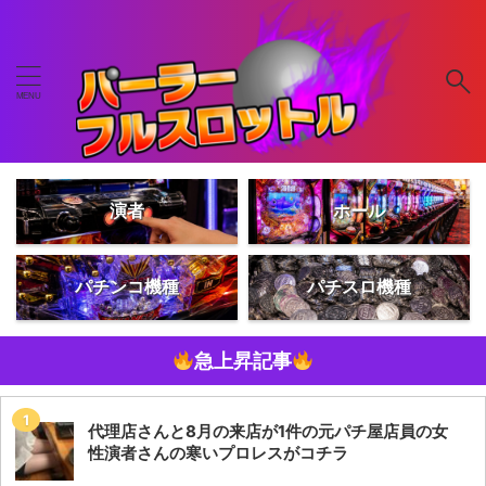
演者
ホール
パチンコ機種
パチスロ機種
急上昇記事
代理店さんと8月の来店が1件の元パチ屋店員の女
性演者さんの寒いプロレスがコチラ