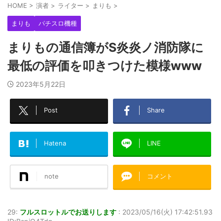
HOME
>
演者
>
ライター
>
まりも
>
まりも
パチスロ機種
まりもの通信簿がS炎炎ノ消防隊に
最低の評価を叩きつけた模様www
2023年5月22日
Post
Share
Hatena
LINE
note
コメント
29:
フルスロットルでお送りします
:
2023/05/16(火) 17:42:51.93