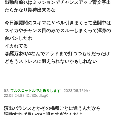
出動前前兆はミッションでチャンスアップ青文字出
たらかなり期待出来るな
今日激闘間のスキマにＶベル引きまくって激闘中は
スイカやチャンス目のみでスルーしまくって渾身の
台パンしたわ
イカれてる
森羅万象0/4なんでアラドまで打つつもりだったけ
どもうストレスに耐えられないかもしれない
92:
フルスロットルでお送りします
:
2023/05/16(火)
22:05:24.88 ID:/B0ddIcg0
演出バランスとかその機種ごとに違うんだから
調整すれば良いのに叩きすぎなんだよ