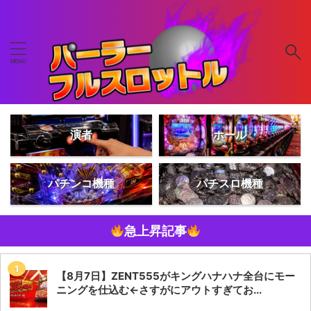
演者
ホール
パチンコ機種
パチスロ機種
急上昇記事
【8月7日】ZENT555がキングハナハナ全台にモー
ニングを仕込む←さすがにアウトすぎてお...