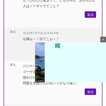
ん？ぴのだけ金貰って、ともちゃん、おかんの2
人はノーギャラてこと？
返信
匿名
2023年7月11日 at 4:43 PM
山城ぉ～！出てこぉ～！
close
返信
匿名
2023年7月11日 at 3:42 PM
ゴーヤさんの問題点と、このおばさんの発言で迷
惑かけた事は別件だろが。
問題を丸投げ人のせいでかなり痛い。
返信
M
u
t