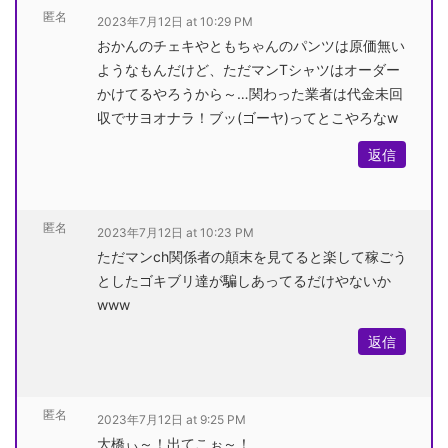
匿名
2023年7月12日 at 10:29 PM
おかんのチェキやともちゃんのパンツは原価無い
ようなもんだけど、ただマンTシャツはオーダー
かけてるやろうから～…関わった業者は代金未回
収でサヨオナラ！ブッ(ゴーヤ)ってとこやろなw
返信
匿名
2023年7月12日 at 10:23 PM
ただマンch関係者の顛末を見てると楽して稼ごう
としたゴキブリ達が騙しあってるだけやないか
www
返信
匿名
2023年7月12日 at 9:25 PM
大橋ぃ～！出てこぉ～！