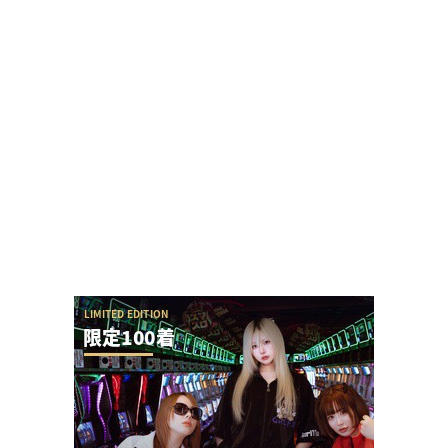
【神ファンサ】瀬戸環奈さんが8月8日のマルハン
仙台駅東店・仙台苦竹店予定になるだけで話題沸...
今の時代、時間かけてまで羽根アタッカーの羽根
モノを調整管理できる人ってどれくらいいるの？
SAO夜空の回転体狙い打ち攻略法は出来るの？プ
ラススタートに本当に入らないんだが
【圧巻】完璧過ぎるからサー通路が完成する