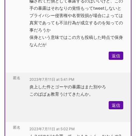
騙されてた側として暴露するのはいいけど、この
手の暴露はそれなりの覚悟もってtweetしないと
プライバシー侵害権や名誉毀損が場合によっては
真実であっても不法行為が成立するのを知っての
事だろうか
保身という意味ではこの方も投稿した時点で保身
なんだが
返信
匿名
2023年7月11日 at 5:41 PM
炎上した件とゴーヤの暴露はまた別やろ
このばばぁ教育うけてきたんか。
返信
匿名
2023年7月11日 at 5:02 PM