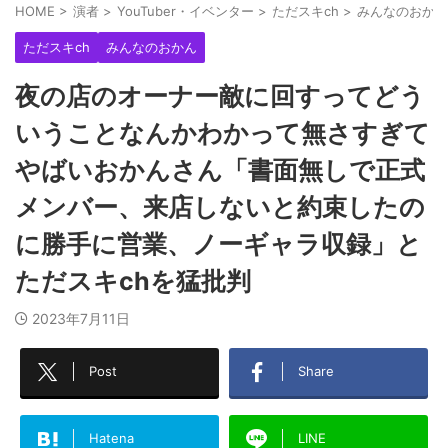
HOME
>
演者
>
YouTuber・イベンター
>
ただスキch
>
みんなのおかん
ただスキch
みんなのおかん
夜の店のオーナー敵に回すってどう
いうことなんかわかって無さすぎて
やばいおかんさん「書面無しで正式
メンバー、来店しないと約束したの
に勝手に営業、ノーギャラ収録」と
ただスキchを猛批判
2023年7月11日
Post
Share
Hatena
LINE