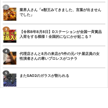
業界人さん「e獣王みてきました、言葉が出ません
でした」
【令和8年8月8日】Dステーションが全国一斉賞品
入荷をする模様！全国的になにかが起こる？
代理店さんと8月の来店が1件の元パチ屋店員の女
性演者さんの寒いプロレスがコチラ
またSAO2のガラスが割られる
KEIZ守山店「8月7日重大発表→8月7日店休日」と
いうポストが流行るが…