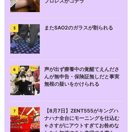
プロレスがコチラ
またSAO2のガラスが割られる
5
声が出ず療養中の覚醒てえんださ
6
んが無申告・保険証無しだと事実
無根の疑いをかけられる
【8月7日】ZENT555がキングハ
7
ナハナ全台にモーニングを仕込む
←さすがにアウトすぎてお咎めな