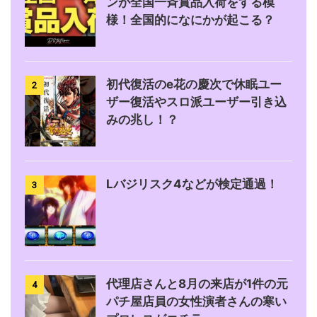
ンが全国一斉賞品入荷をする模
様！全国的になにかが起こる？
初代復活のe花の慶次で休眠ユー
2
ザー復活やスロ派ユーザー引き込
みの兆し！？
Lバジリスク4などが検定通過！
3
代理店さんと8月の来店が1件の元
4
パチ屋店員の女性演者さんの寒い