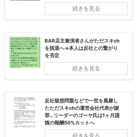
続きを見る
BAR店主兼演者さんがただスキch
を脱退へ→本人は反社との繋がり
を否定
続きを見る
反社疑惑問題などで一世を風靡し
たただスキchの運営会社代表が謝
罪…リーダーのゴーヤ氏は1ヶ月謹
慎の報酬50%カットへ
続きを見る