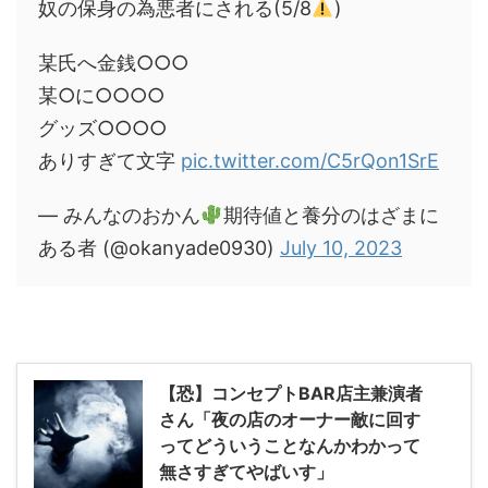
奴の保身の為悪者にされる(5/8
)
某氏へ金銭○○○
某○に○○○○
グッズ○○○○
ありすぎて文字
pic.twitter.com/C5rQon1SrE
— みんなのおかん
期待値と養分のはざまに
ある者 (@okanyade0930)
July 10, 2023
【恐】コンセプトBAR店主兼演者
さん「夜の店のオーナー敵に回す
ってどういうことなんかわかって
無さすぎてやばいす」