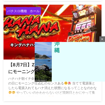
パチスロ機種
ホール
close
2026/8/7
【8月7日】ZENT555がキングハナハナ全台
にモーニングを仕込む←さすがにアウトす
ぎてお咎めなしなら加速すると危惧する声
ハナハナ朝イチ全台１ゲームで当たっててすごい
ハナ
の日にモーニング仕込むのセンスある
当てて電源落と
も
したら電源入れてもハナ消えた状態になるってことなのかな
やっていいのかわからないけど混雑日とかにやって集
M
客に繋げるの流行りそうな
u
pic.twitter.com/BIOzCoq0lc — 味噌
t