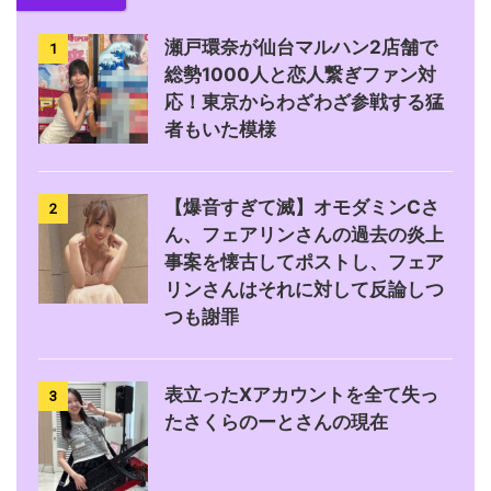
瀬戸環奈が仙台マルハン2店舗で
1
総勢1000人と恋人繋ぎファン対
応！東京からわざわざ参戦する猛
者もいた模様
【爆音すぎて滅】オモダミンCさ
2
ん、フェアリンさんの過去の炎上
事案を懐古してポストし、フェア
リンさんはそれに対して反論しつ
つも謝罪
表立ったXアカウントを全て失っ
3
たさくらのーとさんの現在