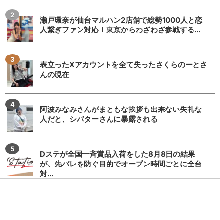
瀬戸環奈が仙台マルハン2店舗で総勢1000人と恋
人繋ぎファン対応！東京からわざわざ参戦する...
表立ったXアカウントを全て失ったさくらのーとさ
んの現在
阿波みなみさんがまともな挨拶も出来ない失礼な
人だと、シバターさんに暴露される
Dステが全国一斉賞品入荷をした8月8日の結果
が、先バレを防ぐ目的でオープン時間ごとに全台
対...
【爆音すぎて滅】オモダミンCさん、フェアリンさ
んの過去の炎上事案を懐古してポストし、フェア...