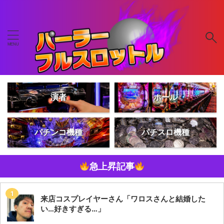
演者
ホール
パチンコ機種
パチスロ機種
急上昇記事
来店コスプレイヤーさん「ワロスさんと結婚した
い…好きすぎる…」