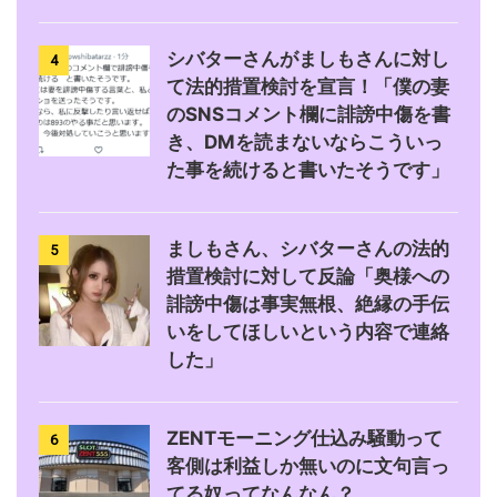
シバターさんがましもさんに対し
4
て法的措置検討を宣言！「僕の妻
のSNSコメント欄に誹謗中傷を書
き、DMを読まないならこういっ
た事を続けると書いたそうです」
ましもさん、シバターさんの法的
5
措置検討に対して反論「奥様への
誹謗中傷は事実無根、絶縁の手伝
いをしてほしいという内容で連絡
した」
ZENTモーニング仕込み騒動って
6
客側は利益しか無いのに文句言っ
てる奴ってなんなん？