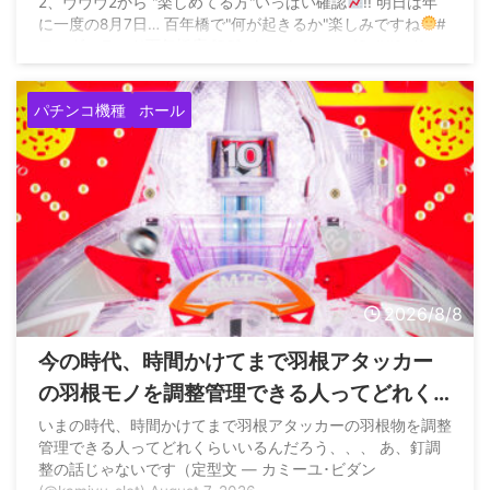
2、ヴヴヴ2から "楽しめてる方"いっぱい確認
!! 明日は年
に一度の8月7日… 百年橋で"何が起きるか"楽しみですね
#
ワンダーランド百年橋店 [PR] pic.twitter.com/CujUl8vJ1e
— ましも
 ...
パチンコ機種
ホール
2026/8/8
今の時代、時間かけてまで羽根アタッカー
の羽根モノを調整管理できる人ってどれく
らいいるの？
いまの時代、時間かけてまで羽根アタッカーの羽根物を調整
管理できる人ってどれくらいいるんだろう、、、 あ、釘調
整の話じゃないです（定型文 — カミーユ･ビダン