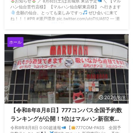
お知らせ
／ 8月8日(土)は宮城県 来店予定
＼ 【マル
ハン仙台苦竹店様】 【マルハン仙台駅東店様】 へ行きます
念願の仙台、とっても楽しみですっ
ぜひ会いに来て
ね！！！#PR #瀬戸環奈 pic.twitter.com/utoTtUA612 — 瀬
戸 環奈 Kanna seto
(@kanna_seto0510) August
6, 2026 ...
ホール
2026/8/8
【令和8年8月8日】777コンパス全国予約数
ランキングが公開！1位はマルハン新宿東宝
の1.5万件
令和8年8月8日 0:00超速報
【
777COM-PASS 全国予