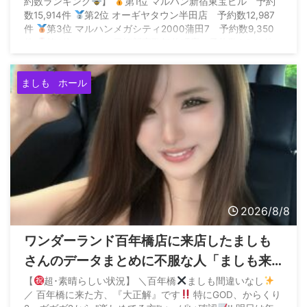
約数ランキング
】
第1位 マルハン新宿東宝ビル 予約
数15,914件
第2位 オーギヤタウン半田店 予約数12,987
件
第3位 マルハンメガシティ2000蒲田7 予約数9,350
件
第4位 エスパス日拓新宿歌舞伎町店 予約数6,360件
第5位 SUPER… — P ...
ましも
ホール
2026/8/8
ワンダーランド百年橋店に来店したましも
さんのデータまとめに不服な人「ましも来
店百年橋ほぼ毎回抜いてるやん、そんなん
【
超･素晴らしい状況】 ＼百年橋
ましも間違いなし
／ 百年橋に来た方、『大正解』です
特にGOD、からくり
ならマイホに来ないでください」