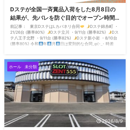
Dステが全国一斉賞品入荷をした8月8日の
結果が、先バレを防ぐ目的でオープン時間
ごとに全台対象機種を変えるというナイス
前記事： 東京DステはLカバネリ合同
Dステ錦糸町 ・
21/26台 (勝率80%)
Dステ立川 ・9/11台 (勝率82%)
Dス
プレーをした模様
テ八王子北野 ・9/11台 (勝率82%)
Dステ新小岩 ・8/10台
(勝率80%) 令和
年
月
日は変則的な合同_φ(･_･ 時差
OPENで先バレしないように対策？ ...
ホール
未分類
2026/8/9