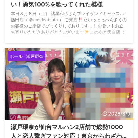
い！勇気100%を歌ってくれた模様
本日８月８日（土） 諸星和己さんプレイランドキャッスル
熱田店（ @castleatsuta ） ご来店
たいっっっへん多くの
お客様のご来店でびっくりしております...！ お暑い中お立
ち寄りいただきありがとうございます
このあと天白店（
@tenpaku0730 ）へご来店予定です！…
https://t.co/ppcxNn4Ixv pic.twitter.com/gE77BOdUy2 —
プレイランドキャッスル (@castle_model_) August ...
ホール
瀬戸環奈
2026/8/9
瀬戸環奈が仙台マルハン2店舗で総勢1000
人と恋人繋ぎファン対応！東京からわざわ