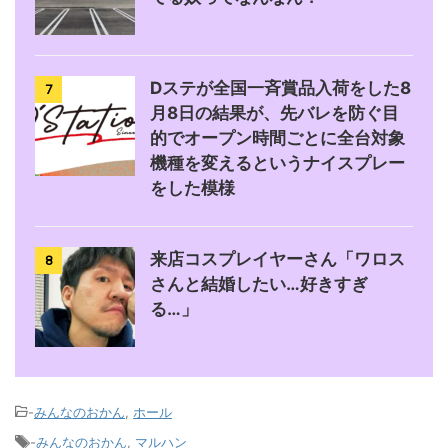
Dステが全国一斉賞品入荷をした8
7
月8日の結果が、先バレを防ぐ目
的でオープン時間ごとに全台対象
機種を変えるというナイスプレー
をした模様
来店コスプレイヤーさん「ワロス
8
さんと結婚したい…好きすぎ
る…」
-
みんなのおかん
,
ホール
-
みんなのおかん
,
マルハン