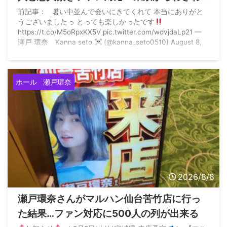
ざ参戦する猛者もいた模様
前記事： 暑い中並んで会いにきてくれて 本当にありがと
うございましたっ とっても楽しかったです
https://t.co/M5oRpxKX5V pic.twitter.com/wdvjdaLp21 —
瀬戸 環奈 Kanna seto
(@kanna_seto0510) August 8,
2026
ホール
瀬戸環奈
2026/8/8
瀬戸環奈さんがマルハン仙台苦竹店に行っ
た結果…ファン対応に500人の列が出来る