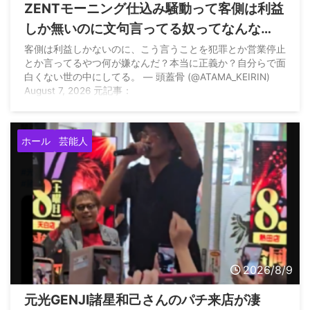
ZENTモーニング仕込み騒動って客側は利益
しか無いのに文句言ってる奴ってなんな
ん？
客側は利益しかないのに、こう言うことを犯罪とか営業停止
とか言ってるやつ何が嫌なんだ？本当に正義か？自分らで面
白くない世の中にしてる。 — 頭蓋骨 (@ATAMA_KEIRIN)
August 7, 2026 元記事：
ホール
芸能人
2026/8/9
元光GENJI諸星和己さんのパチ来店が凄