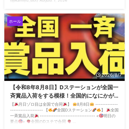
(@kamiyu_slot) August 7, 2026
ホール
2026/8/7
【令和8年8月8日】Dステーションが全国一
斉賞品入荷をする模様！全国的になにかが
起こる？
【
月日ゾロ目は全国で合同
】
8月8日
-------------
------------------- 【
全国Dステーション
】
全国
一斉賞品入荷
-------------------------------- <
明日の
要点
>
全国のDステで合同
...