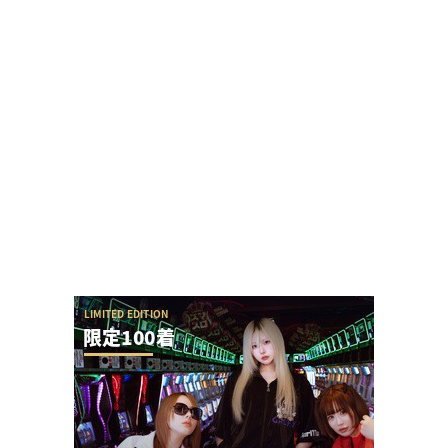
回転体を狙い打ちする「SAOアリス打法」発案
者、パチSAO公式垢にブロックされる
ガンダムSEEDクライマックスは東京喰種と比べて
覇権はなさそう…
おゆんさんがSAPチャンネルの冠番組「梅探偵お
ゆん」を体調不良を理由に卒業
【新台】京楽「L SAO オルタナティブ ガンゲイル
オンライン」業界人は高評価だが、上位A...