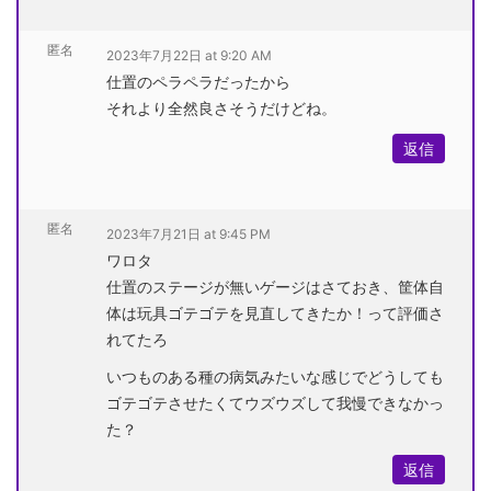
匿名
2023年7月22日 at 9:20 AM
仕置のペラペラだったから
それより全然良さそうだけどね。
返信
匿名
2023年7月21日 at 9:45 PM
ワロタ
仕置のステージが無いゲージはさておき、筐体自
体は玩具ゴテゴテを見直してきたか！って評価さ
れてたろ
いつものある種の病気みたいな感じでどうしても
ゴテゴテさせたくてウズウズして我慢できなかっ
た？
返信