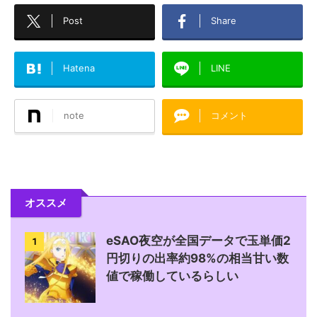
Post
Share
Hatena
LINE
note
コメント
オススメ
eSAO夜空が全国データで玉単価2
1
円切りの出率約98%の相当甘い数
値で稼働しているらしい