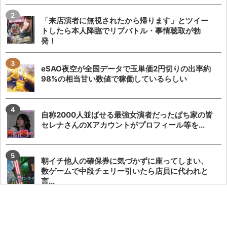
「来店演者に無視されたから帰ります」とツイー
トしたら本人降臨でリプバトル・事情聴取が勃
発！
eSAO夜空が全国データで玉単価2円切りの出率約
98%の相当甘い数値で稼働しているらしい
自称2000人並ばせる最強女演者だったぱち家の皆
セレナさんのXアカウントがプロフィール等を...
朝イチ他人の確保券に気づかずに座ってしまい、
数ゲームで中段チェリー引いたら店員に代われと
言...
eSAO夜空が利益を取りづらく等価ホールから不評
な反面、期待値勢は見向きもせずエンジョイ勢...