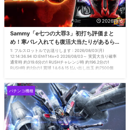
2026/8/6
Sammy「e七つの大罪3」初打ち評価まと
め！寒バレ入れても復活大当たりがあるら
しいぞ
1: フルスロットルでお送りします : 2026/08/03(月)
12:14:36.94 ID:EhhT14x+0 2026/08/03～ 実質大当り確率
通常時 約319.6分の1 RUSHチャレンジ時 約196.2分の1
RUSH時 約1分の1 賞球 1＆6＆15 払い出し出玉 約7500個
（10R×5回） 約6300個（10R×4回＋2R） 約5100個
（10R×3回＋2R×2回） 約3900個（10R×2回＋2R×3回） 約
2700個（10R回＋2R×4回） 約1500個（2R×5回） 約450 ...
パチンコ機種