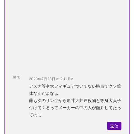
匿名
2023年7月23日 at 2:11 PM
アスナ等身大フィギュアついてない時点でクソ筐
体なんだよなぁ
藤も次のリングから原寸大井戸役物と等身大貞子
付けてくるってメーカーの中の人が熱弁してたっ
てのに
返信