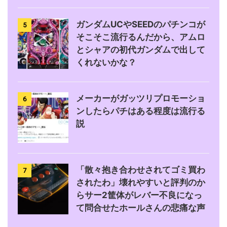
ガンダムUCやSEEDのパチンコが
5
そこそこ流行るんだから、アムロ
とシャアの初代ガンダムで出して
くれないかな？
メーカーがガッツリプロモーショ
6
ンしたらパチはある程度は流行る
説
「散々抱き合わせされてゴミ買わ
7
されたわ」壊れやすいと評判のか
らサー2筐体がレバー不良になっ
て問合せたホールさんの悲痛な声