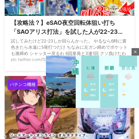
2026/8/6
【攻略法？】eSAO夜空回転体狙い打ち
「SAOアリス打法」を試した人が22-23回
はいくらしい
試してみたけど22-23しか回らんかった。 やるなら6時に黄
色きたら永遠に5発打つだけ ちなみに左ガン締めでポケット
close
も激締め シャッター戻るわ 6回単発と3連1回 クソ負けたわ
pic.twitter.com/GaCn1NRrDf — 車中泊マン
(@7TtheGQXMfihwdh) August 5, 2026
パチンコ機種
M
u
t