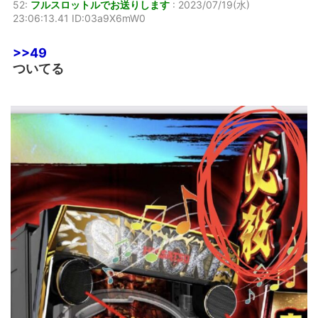
52:
フルスロットルでお送りします
:
2023/07/19(水)
23:06:13.41 ID:03a9X6mW0
>>49
ついてる