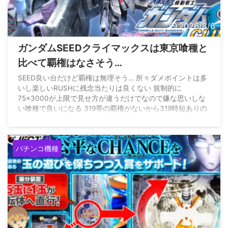
2026/8/6
ガンダムSEEDクライマックスは東京喰種と
比べて覇権はなさそう…
SEED良い台だけど覇権は無理そう… 所々ダメポイントは多
いし楽しいRUSHに残念当たりは良くない 規制的に
75×3000が上限で見せ方が違うだけでなので嫌な思いしな
い喰種で良いになる 319帯の覇権がないから319時短ありの
台で出せば良かったのに… 新規作画多めでファンも気にな
るのに399の52凸は無理よ
pic.twitter.com/gRq26dHfYt
— 最強黄金騎士ぱちんかす
(@Gold_WolfGARO_) August
パチンコ機種
4, 2026