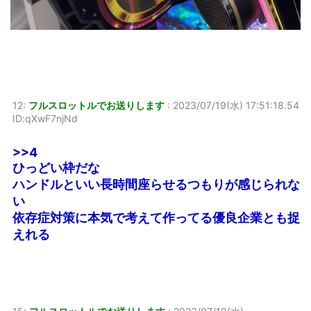
12:
フルスロットルでお送りします
:
2023/07/19(水) 17:51:18.54
ID:qXwF7njNd
>>4
ひっどい枠だな
ハンドルといい長時間座らせるつもりが感じられな
い
依存症対策に本気で考えて作ってる優良企業とも捉
えれる