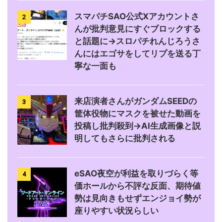
スマパチSAO公式Xアカウントさ
2
んが批判意見にすぐブロックする
と話題に→スロパチれんじろうさ
んにはエゴサをしてリプを送る丁
寧な一面も
来店演者さんがガンダムSEEDの
3
筐体役物にマスクを被せた動画を
投稿し批判殺到→AI生成画像と説
明してもさらに批判される
eSAO夜空が利益を取りづらく等
4
価ホールから不評な反面、期待値
勢は見向きもせずエンジョイ勢が
座りやすい状況らしい