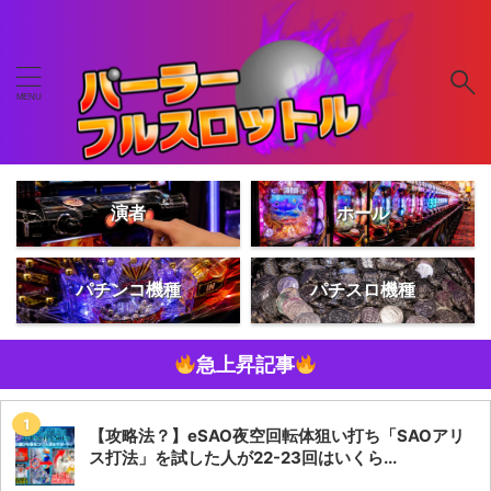
演者
ホール
パチンコ機種
パチスロ機種
急上昇記事
【攻略法？】eSAO夜空回転体狙い打ち「SAOアリ
ス打法」を試した人が22-23回はいくら...