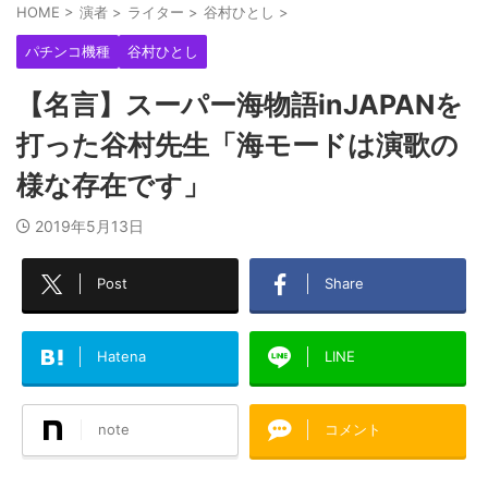
HOME
>
演者
>
ライター
>
谷村ひとし
>
パチンコ機種
谷村ひとし
【名言】スーパー海物語inJAPANを
打った谷村先生「海モードは演歌の
様な存在です」
2019年5月13日
Post
Share
Hatena
LINE
note
コメント