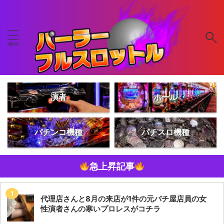
演者
ホール
パチンコ機種
パチスロ機種
急上昇記事
代理店さんと8月の来店が1件の元パチ屋店員の女
性演者さんの寒いプロレスがコチラ