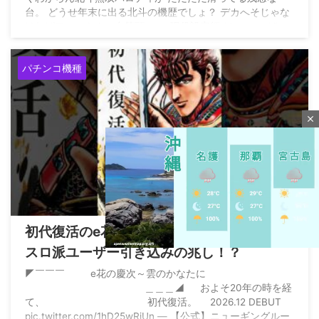
台。 どうせ年末に出る北斗の機歴でしょ？ デカへそじゃな
ければワーストクソ台筆頭。 — 現役設定師 (@genn_eki)
August 6, 2026
パチンコ機種
close
2026/8/7
初代復活のe花の慶次で休眠ユーザー復活や
スロ派ユーザー引き込みの兆し！？
◤￣￣￣ e花の慶次～雲のかなたに
M
＿＿＿◢ およそ20年の時を経
u
て、 初代復活。 2026.12 DEBUT
t
pic.twitter.com/1hD25wRiUn — 【公式】ニューギングルー