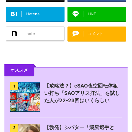
Hatena
LINE
note
コメント
オススメ
【攻略法？】eSAO夜空回転体狙
1
い打ち「SAOアリス打法」を試し
た人が22-23回はいくらしい
【勃発】シバター「競艇選手と
2