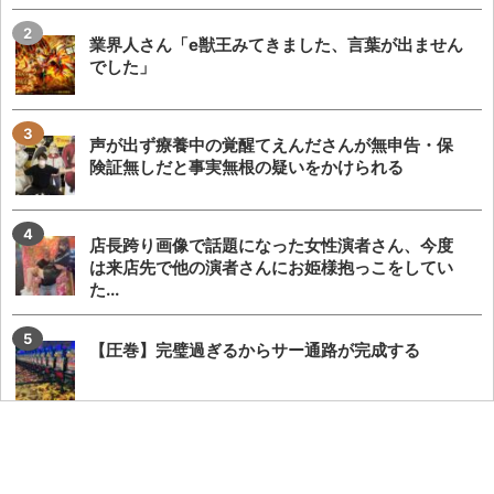
業界人さん「e獣王みてきました、言葉が出ません
でした」
声が出ず療養中の覚醒てえんださんが無申告・保
険証無しだと事実無根の疑いをかけられる
店長跨り画像で話題になった女性演者さん、今度
は来店先で他の演者さんにお姫様抱っこをしてい
た...
【圧巻】完璧過ぎるからサー通路が完成する
【攻略法？】eSAO夜空回転体狙い打ち「SAOアリ
ス打法」を試した人が22-23回はいくら...