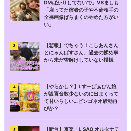
DMばかりしてないで」VSましも
「雇ってた演者の子や不倫相手の
全裸画像ばらまくのやめた方がい
い」
【悲報】でちゃう！こしあんさん
3
とにゃんぱすさん、過去の揉め事
から未だ雪解けしていない模様
【やらかし？】Lすーぱぁびん娘
4
が設置台数少ないのに出まくって
て甘いらしい…ビンゴネオ騒動再
びか？
【新台】京楽「L SAO オルタナテ
5