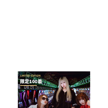
【勃発】シバター「競艇選手とDMばかりしてない
で」VSましも「雇ってた演者の子や不倫相手の...
ホール関係者「SAO夜空もっと動くと思ってた
し、SEED2もっと悲惨だと思ってた、現実は難...
【やらかし？】Lすーぱぁびん娘が設置台数少ない
のに出まくってて甘いらしい…ビンゴネオ騒動再...
SAO夜空の回転体狙い打ち攻略法は出来るの？プ
ラススタートに本当に入らないんだが