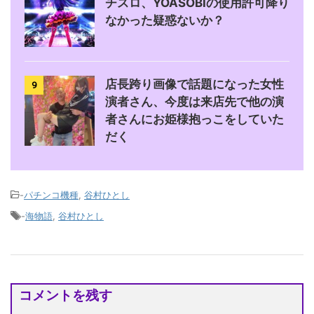
チスロ、YOASOBIの使用許可降り
なかった疑惑ないか？
店長跨り画像で話題になった女性
9
演者さん、今度は来店先で他の演
者さんにお姫様抱っこをしていた
だく
-
パチンコ機種
,
谷村ひとし
-
海物語
,
谷村ひとし
コメントを残す