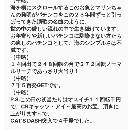
（中略）
海を横にスクロールするこのお魚とマリンちゃ
んの発明がパチンコをこの２３年間ずっと引っ
ぱってきた演歌の名曲のように、
世の中の厳しい流れの中で生き続けています。
お年寄りや新しいパチンコに馴染まない方たち
の癒しのパチンコとして、海のシンプルさは不
滅です。
（中略）
１４回出て２４８回転の台で２７２回転ノーマ
ルリーチであっさり大当り！
（中略）
７千５百発GETです。
（中略）
P.S.この日の初当たりはオスイチ１１回転千円
で、CRキャッツ・アイ～最高のお宝、頂きに
上がります～で、
CAT'S DASH突入で４千発でした。