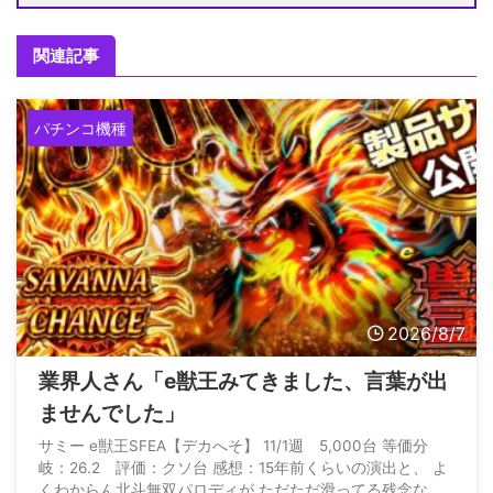
関連記事
パチンコ機種
2026/8/7
業界人さん「e獣王みてきました、言葉が出
ませんでした」
サミー e獣王SFEA【デカへそ】 11/1週 5,000台 等価分
岐：26.2 評価：クソ台 感想：15年前くらいの演出と、 よ
くわからん北斗無双パロディが ただただ滑ってる残念な