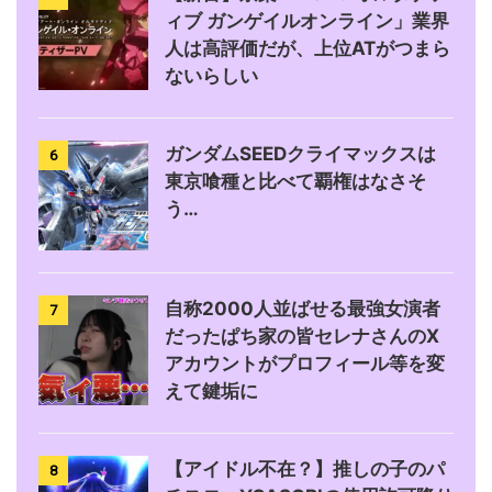
ィブ ガンゲイルオンライン」業界
人は高評価だが、上位ATがつまら
ないらしい
ガンダムSEEDクライマックスは
6
東京喰種と比べて覇権はなさそ
う…
自称2000人並ばせる最強女演者
7
だったぱち家の皆セレナさんのX
アカウントがプロフィール等を変
えて鍵垢に
【アイドル不在？】推しの子のパ
8