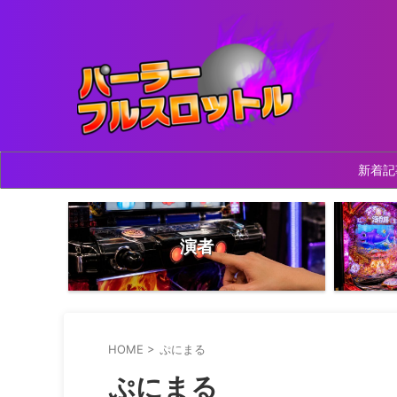
新着記
演者
HOME
>
ぷにまる
ぷにまる