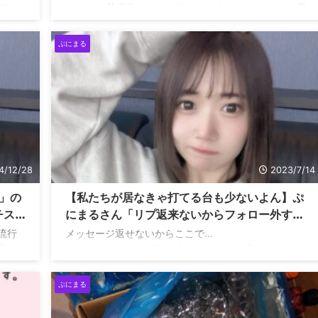
77yEs
いなしっ
電車、、、の絡みはもうやめておきます
お休みの方はぜひ遊びに来てくださいっ
pic.twitter.com/BR7KjOnxn0 — カケるん@パールショ
ぷにまる
ップともえ大和店店長
(@KAKEKAKE_TOMOE) April
26, 2025
4/12/28
2023/7/14
」の
【私たちが居なきゃ打てる台も少ないよん】ぷ
チス
にまるさん「リプ返来ないからフォロー外す
ね」系ファンにお気持ち表明
流行
メッセージ返せないからここで…
パ
pic.twitter.com/tCCOLufQfr — ぷにまる
— ぷ
(@Puni__Maru_) July 14, 2023
ぷにまる