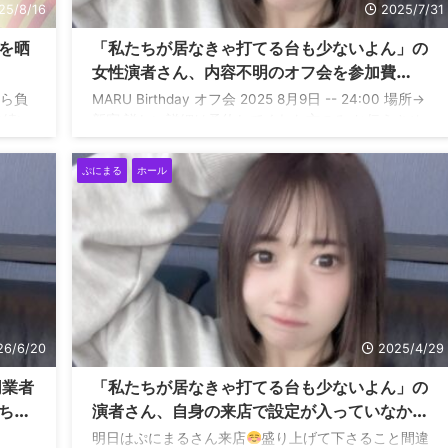
25/8/16
2025/7/31
を晒
「私たちが居なきゃ打てる台も少ないよん」の
女性演者さん、内容不明のオフ会を参加費
20000円で実施する模様
から負
MARU Birthday オフ会 2025 8月9日 -- 24:00 場所→
に続い
新宿 詳しい詳細は予約してくれた方のみ お伝えさせ
タイミ
て頂きます！！ 今回は普段と違う事したいので 定員
う
名様にします！！！ 【予約はDMにてお願いしま
ぷにまる
ホール
 ダーさ
す】 pic.twitter.com/D4Nr5zl1DI — Maru❤︎
(@remmm_maru) July 26, 2025
26/6/20
2025/4/29
同業者
「私たちが居なきゃ打てる台も少ないよん」の
ちの
演者さん、自身の来店で設定が入っていなかっ
たらしく謝罪へ
明日はぷにまるさん来店
盛り上げて下さること間違