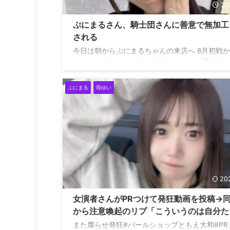
20
ぷにまるさん、騎士団さんに善意で無加工
される
今日は朝からぷにまるちゃんの来店へ 8月初戦
けました
－3K 今日も可愛すぎました
前回
てまたTiktokも撮ってくれてありがとう
また
ング合ったら会いに行きますね 今日はありがと
ぷにまる
苺ゆい
@Puni__Maru_ pic.twitter.com/gtuSsIfozV —
ん (@035sakochan) August 2, 2025
20
女演者さんがPRつけて発狂動画を投稿→
から注意喚起のリプ「こういうのは自分た
首絞めるだけ」
また腐らせ発狂#パールショップともえ大和#PR