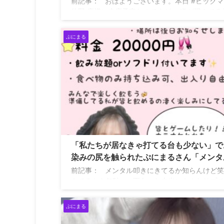
前記事： おはようございます。本日 #ビック
佐野 店様に来店予定なのですが、 道が混んでる
抽選時間、開店に間に合いません。 予定としては
時着となっております。 大変申し訳ございませ
ぷにまる
— ぷにまる
(@Puni__Maru_) May 2, 2023
2
「私たちが居なきゃ打てる台も少ない」で
染みの尻を触られたぷにまるさん「メンタ
きにきてるか知らんけど笑ってみてるから
前記事： メンタル叩きにきてるか知らんけど
駄」→料金2万円で飲み放題オフ会をやる
みてるから無駄ww 面白いな本当にみんなリプ
送るの頑張ってくれw — ❤︎Maruu❤︎
(@remmm_maru) May 2, 2023
ぷにまる