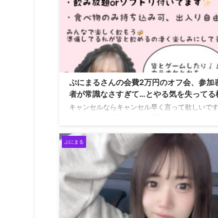
20
ぷにまるさんの会費2万円のオフ会、参加
者が常識なさすぎて…とやる気を失ってる
キャンセルならキャンセル早く言って欲しいで
こちらも色々準備したりで困ります。 — ❤︎Maru
(@remmm_maru) May 16, 2023
ぷにまる