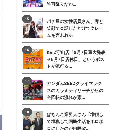
許可降りなか...
パチ屋の女性店員さん、客と
笑顔で会話しただけでクレー
ムを言われる
KEIZ守山店「8月7日重大発表
→8月7日店休日」というポス
トが流行る...
ガンダムSEEDクライマック
スのカラミティリーチからの
全回転の流れが素...
ぱちんこ業界人さん「増税し
て増税して国民生活をボロボ
ロにしたのが自民政...