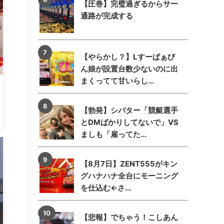
【圧巻】完璧過ぎるからサー
通路が完成する
【やらかし？】Lすーぱぁび
ん娘が設置台数少ないのに出
まくってて甘いらし...
【勃発】シバター「競艇選手
とDMばかりしてないで」VS
ましも「雇ってた...
【8月7日】ZENT555がキン
グハナハナ全台にモーニング
を仕込む←さ...
【悲報】でちゃう！こしあん