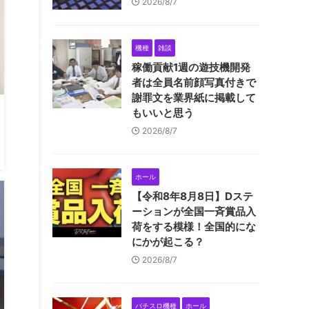
2026/8/7
機種
雑談
稼働貢献1週の遊技機開発
者は全員名前顔写真付きで
謝罪文を業界紙に掲載して
もいいと思う
2026/8/7
ホール
【令和8年8月8日】Dステ
ーションが全国一斉賞品入
荷をする模様！全国的にな
にかが起こる？
2026/8/7
パチスロ機種
ホール