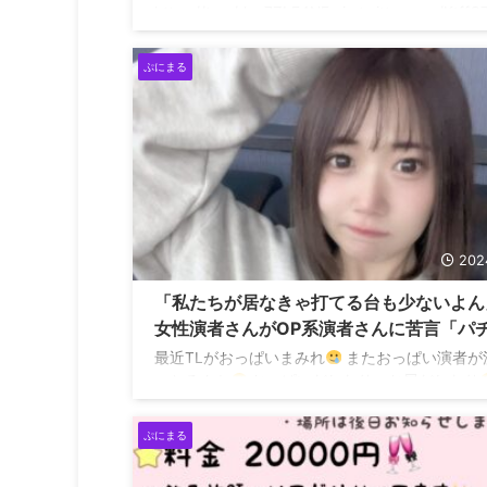
https://t.co/dpo7ZLF4NE pic.twitter.com/KtffG
— ぷにまる
(@Puni__Maru_) May 11, 2025
ぷにまる
202
「私たちが居なきゃ打てる台も少ないよん
女性演者さんがOP系演者さんに苦言「パ
ロ好きで演者やってるんじゃないんかよ」
最近TLがおっぱいまみれ
またおっぱい演者が
っとるんか
おっぱいだしたり、お尻だしたり
チスロ好きで演者やってるんじゃないんかよ
にまる
(@Puni__Maru_) December 27, 2024
ぷにまる