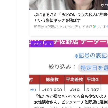
2
ぷにまるさん「所沢のいつものお店に初来
という告知ギャグを飛ばす
明日は #所沢のいつものお店 に初来店
します
4連戦最終日
ジャグラー
地域最大級全85台
か〜
迷うな〜！！ 抽選で何打つか決めたいと
す！
明日もよろしくね！！！ 今月入って4連
ぷにまる
ホール
wwwww pic.twitter.com/dCZmX520II — ぷに
(@Puni__Maru_) May 5, 2023
2
「私たちが居なきゃ打てる台も少ないよん
女性演者さん、ビックマーチ佐野店に遅刻
するもぶっこ抜きだった模様