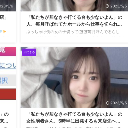
023/5/6
2023/5/5
店」
「私たちが居なきゃ打てる台も少ないよん」の
人、毎月呼ばれてたホールから仕事を切られそ
うになっていた事を暴露されてしまう
ぶっちゃけ例の女の子切って(ほぼ毎月呼んでるらし
あるの
い)まで私を呼びたいっていうホールさんあったけど同
思いま
じようなやつだと思われたくないから断ったんだよな
敗
あ…確かにこっちが仕事取っちゃえば実質彼女の仕事1
ぷにまる
まる
件はなくなる形にはあるけどこっちもそんな人を元々
呼んでるホールには行きたくない…ｗ — りかしゃふち
ゃん
@事故捏造ネキ (@U_pachikasu65) May 2,
2023
023/5/5
2023/5/5
」の
「私たちが居なきゃ打てる台も少ないよん」の
来店
女性演者さん、5時半に出発するも来店先へ遅
刻して批判殺到www