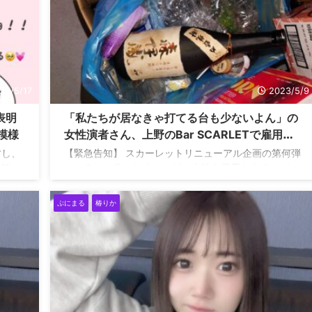
23/5/17
2023/5/9
表明
「私たちが居なきゃ打てる台も少ないよん」の
模様
女性演者さん、上野のBar SCARLETで雇用さ
れる模様
すし、
【緊急告知】 スカーレットリニューアル企画の第何弾
❤︎
になるのか分かりませんが… 女性を雇用します！ その
名も『ぷにまる』！@Puni__Maru_ 初出勤は10日
(水)！ えー…佐藤独断で動いてるため、このツイート
ぷにまる
椿りか
で社員もバイトも知ることになります
みんなスマヌ
詳細は今日19:30からの配信で！
pic.twitter.com/ulPvhQftTP — SCARLET
livestream【スカーレットライブ】 (@LIVE202207)
May 8, 2023