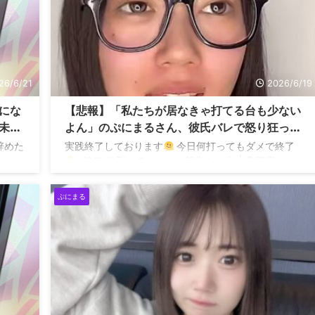
26/6/21
2026/6/19
にな
【悲報】「私たちが居なきゃ打てる台も少ない
未来
よん」のぷにまるさん、彼氏バレで怒り狂って
と結
コアリスナーからの投げ銭が貰えにくくなり
辞めた
実践終了しております
今日何打ってもダメで終了
TikTokライブでブチギレていた模様
ム
▪喰種 半列まるっといい報告あり◎ └
閉店ツッパ
報告
▪
ヴヴヴ2 閉店ツッパ報告 (単) ▪
GOD 閉店
ツッパ報告 (単)
リオエース いい報告あり◎
L
ぷにまる
カバネリ いい報告あり◎ └閉店ツッパ1個前のや
つ！… https://t. ...