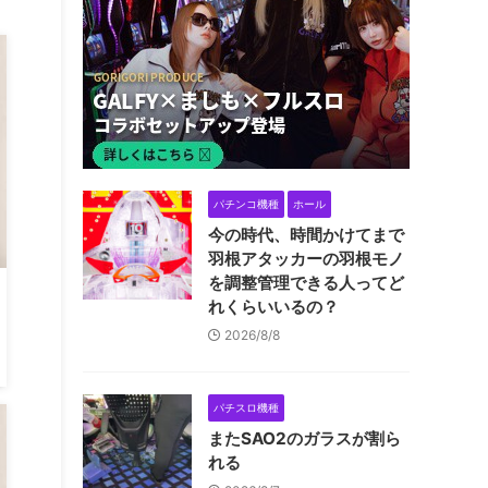
パチンコ機種
ホール
今の時代、時間かけてまで
羽根アタッカーの羽根モノ
を調整管理できる人ってど
れくらいいるの？
2026/8/8
パチスロ機種
またSAO2のガラスが割ら
れる