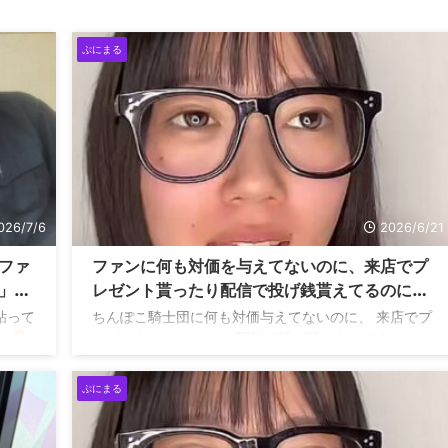
ぷにまる
026/7/6
2026/6/21
ファ
ファンに何も対価を与えてないのに、来店でプ
」と
レゼント貰ったり配信で投げ銭貰えてるのに急
に、それが失くなってブチギレるのってなんで
粘って
ちんぽこ騎士団に何も対価与えてないのに、 来店でプ
だろう
た
レゼントもらったり、 配信で投げ銭もらえてるのに
がとう
急にお金貰えなくなっただけで、 ブチギレるのってな
んでだろ… https://t.co/GVveSvEjDl
ぷにまる
pic.twitter.com/qYdgvhN3Kh — 死にかけのセミ
(@sumancoko_coo) June 20, 2026