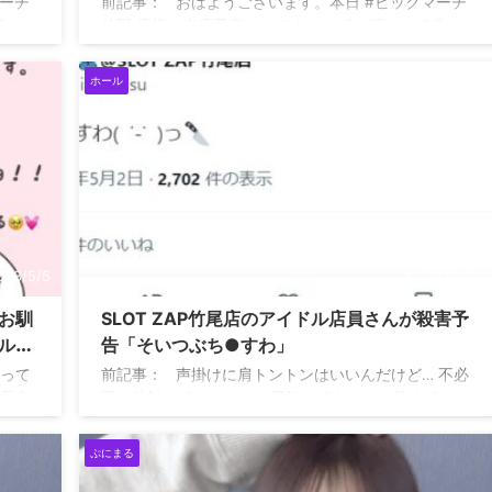
マーチ
前記事： おはようございます。本日 #ビックマーチ
為、
佐野 店様に来店予定なのですが、 道が混んでる為、
、10
抽選時間、開店に間に合いません。 予定としては、10
ん。
時着となっております。 大変申し訳ございません。
ホール
— ぷにまる
(@Puni__Maru_) May 2, 2023
023/5/5
2023/5/2
お馴
SLOT ZAP竹尾店のアイドル店員さんが殺害予
ル叩
告「そいつぶち●すわ」
無
笑って
前記事： 声掛けに肩トントンはいいんだけど… 不必
模様
で長文
要に体触ってきたり、お尻触ってきたりは辞めてくだ
さい。よろしくお願いします。 — ぷにまる
(@Puni__Maru_) May 2, 2023
ぷにまる