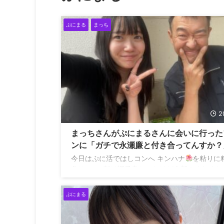
ぷにまる
まっち
2
まっちさんがぷにまるさんに会いに行った
ンに「ガチで永瀬廉と付き合ってんすか？
真実味がなさそうな質問をする
今日はぷに活ではしコンへ キンハナ
を粘りに
負けwww 朝は調子良かったけど全部のまれまし
－12K ぷにちゃんとフォロワーさん今日はあり
ございました
また来月かな
ぷにまる
pic.twitter.com/PWNB9AdD4S — ダーさん
(@035sakochan) July 5, 2026