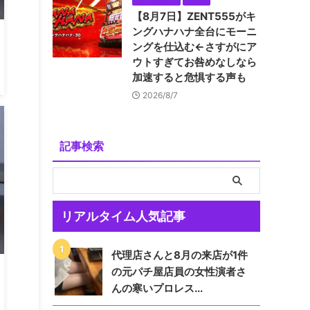
【8月7日】ZENT555がキ
ングハナハナ全台にモーニ
ングを仕込む←さすがにア
ウトすぎてお咎めなしなら
加速すると危惧する声も
2026/8/7
記事検索
リアルタイム人気記事
代理店さんと8月の来店が1件
の元パチ屋店員の女性演者さ
んの寒いプロレス...