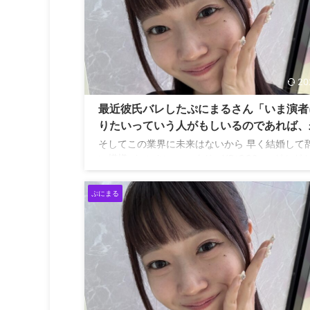
20
最近彼氏バレしたぷにまるさん「いま演者
りたいっていう人がもしいるのであれば、
がないからやめたほうがいい。私はさっさ
そしてこの業界に未来はないから 早く結婚して
婚して早く辞めたいもん」
い模様 pic.twitter.com/eKzvXPtCC9 — ガムガ
(@gahahahham) June 19, 2026
ぷにまる