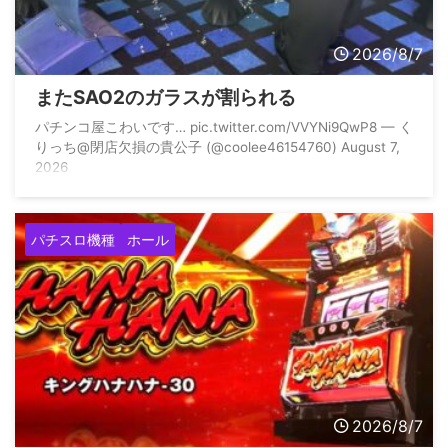
2026/8/7
またSAO2のガラスが割られる
パチンコ屋こわいです… pic.twitter.com/VVYNi9QwP8 — く
りっち@閉店欠損の貴公子 (@coolee46154760) August 7,
2026
パチスロ機種
ホール
2026/8/7