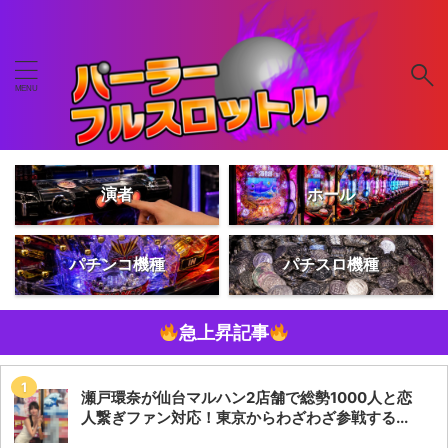
演者
ホール
パチンコ機種
パチスロ機種
急上昇記事
瀬戸環奈が仙台マルハン2店舗で総勢1000人と恋
人繋ぎファン対応！東京からわざわざ参戦する...