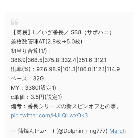
【簡易】L／いざ番長／ SB8（サボハニ）
差枚数管理AT(2.8枚→5.0枚)
初当り合算(1/)：
386.9|368.5|375.8|332.4|351.6|312.1
出率(%)：97.6|98.9|101.3|106.0|112.1|114.9
ベース：32G
MY：3380(設定1)
c単価：3.5円(設定1)
備考：番長シリーズの新スピンオフとの事。
pic.twitter.com/HJLQLwxOk3
— 蒲焼ん(･ω･ ) (@Dolphin_ring777)
March