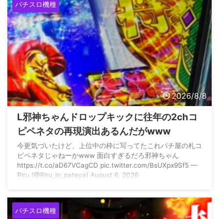
パチスロ機種
2026/8/8
L邪神ちゃんドロップキックに往年の2chコ
ピペネタの再現演出あるんだがwww
今更気づいたけど、上位中の枠に写ってたこれパチ屋の札コ
ピペネタじゃねーかwww 面白すぎるだろ邪神ちゃん
https://t.co/aD67VCagCD pic.twitter.com/BsUXpx9Sf5 —
Riru (@Riru_in_pateya) August 6, 2026
パチスロ機種