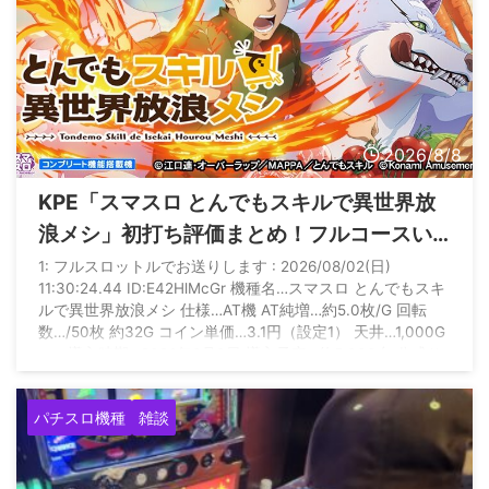
2026/8/8
KPE「スマスロ とんでもスキルで異世界放
浪メシ」初打ち評価まとめ！フルコースい
ってもショボい、リセット後はゲロ甘との
1: フルスロットルでお送りします : 2026/08/02(日)
11:30:24.44 ID:E42HlMcGr 機種名…スマスロ とんでもスキ
情報も
ルで異世界放浪メシ 仕様…AT機 AT純増…約5.0枚/G 回転
数…/50枚 約32G コイン単価…3.1円（設定1） 天井…1,000G
＋α 導入時期…2026年8月3日 導入予定…約5,000台 公式サ
イト
https://www.konami.com/amusement/psm/slot/tondemosk
パチスロ機種
雑談
ill/00_top.html