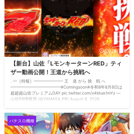
2026/8/8
【新台】山佐「LモンキーターンRED」ティ
ザー動画公開！王道から挑戦へ
. ━［特報］━━━━━━━ 王 道 から 挑 戦 へ
━━━━━━━━━━━━#Comingsoon#令和8年8月8日は
超超超山佐プレミアムDAY pic.twitter.com/x4btue1mYz —
山佐PR情報局 (@YAMASA_PR) August 8, 2026
パチスロ機種