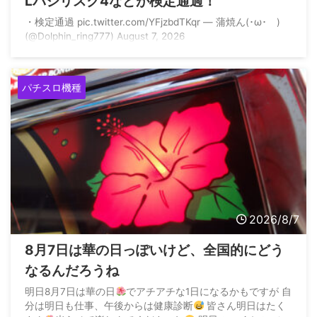
Lバジリスク4などが検定通過！
・⁠検定通過 pic.twitter.com/YFjzbdTKqr — 蒲焼ん(･ω･ )
(@Dolphin_ring777) August 7, 2026
パチスロ機種
2026/8/7
8月7日は華の日っぽいけど、全国的にどう
なるんだろうね
明日8月7日は華の日
でアチアチな1日になるかもですが 自
分は明日も仕事、午後からは健康診断
皆さん明日はたく