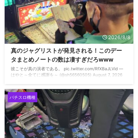
2026/8/8
真のジャグリストが発見される！このデー
タまとめノートの数は凄すぎだろwww
彼こそが真の演者である。 pic.twitter.com/RfXBaJLVid —
はやと～全てに感謝を～ (@sh56560505) August 7, 2026
パチスロ機種