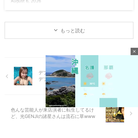
August 6, 2026
もっと読む
close
デブが自分でムチムチって言うなよデブは
デブや甘えんな
色んな芸能人が来店演者に転生してるけ
ど、光GENJIの諸星さんは流石に草www
M
u
t