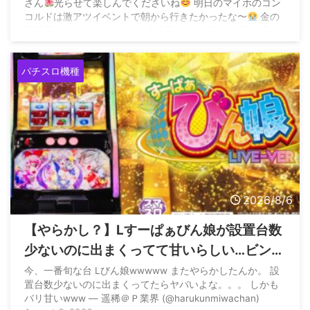
さん
光らせて楽しんでくださいね
明日のマイホのコン
コルドは激アツイベントで朝から行きたかったな〜
金の
満廻天＆アニバーサリーS＆最光取材＆特日の7の日と盛り
沢山
— ダーさん (@035sakochan) August 6, 2026
パチスロ機種
2026/8/6
【やらかし？】Lすーぱぁびん娘が設置台数
少ないのに出まくってて甘いらしい…ビンゴ
ネオ騒動再びか？
今、一番旬な台 Lびん娘wwwww またやらかしたんか。 設
置台数少ないのに出まくってたらヤバいよな。。。 しかも
バリ甘いwww — 遥稀＠Ｐ業界 (@harukunmiwachan)