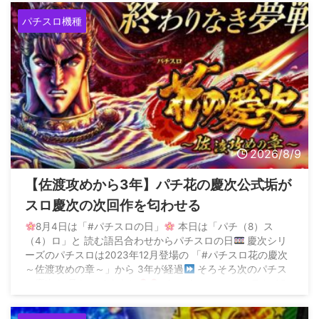
パチスロ機種
2026/8/9
【佐渡攻めから3年】パチ花の慶次公式垢が
スロ慶次の次回作を匂わせる
8月4日は「#パチスロの日」
本日は「パチ（8）ス
（4）ロ」と 読む語呂合わせからパチスロの日
慶次シリ
ーズのパチスロは2023年12月登場の 「#パチスロ花の慶次
～佐渡攻めの章～」から 3年が経過
そろそろ次のパチス
ロ慶次も 見たいですよね
pic.twitter.com/eHeTvka65m
— パチンコ/パチスロ 花の慶次【公式】 (@keiji_machine)
August 4, 2026 &n ...