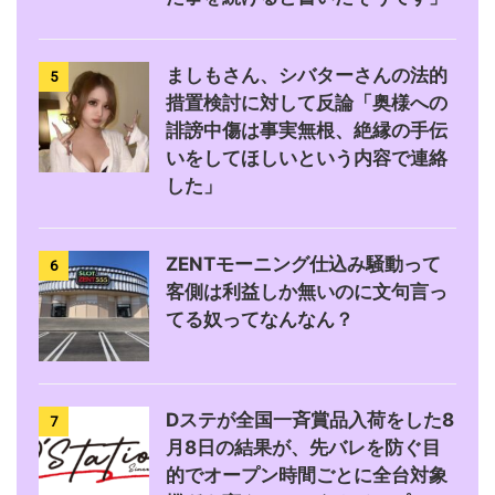
ましもさん、シバターさんの法的
5
措置検討に対して反論「奥様への
誹謗中傷は事実無根、絶縁の手伝
いをしてほしいという内容で連絡
した」
ZENTモーニング仕込み騒動って
6
客側は利益しか無いのに文句言っ
てる奴ってなんなん？
Dステが全国一斉賞品入荷をした8
7
月8日の結果が、先バレを防ぐ目
的でオープン時間ごとに全台対象