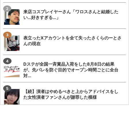
来店コスプレイヤーさん「ワロスさんと結婚した
い…好きすぎる…」
表立ったXアカウントを全て失ったさくらのーとさ
んの現在
Dステが全国一斉賞品入荷をした8月8日の結果
が、先バレを防ぐ目的でオープン時間ごとに全台
対...
【続】演者はやめるべきと上からアドバイスをし
た女性演者ファンさんが謝罪した模様
もう固定スタート+設定付きパチンコで良くない
か？