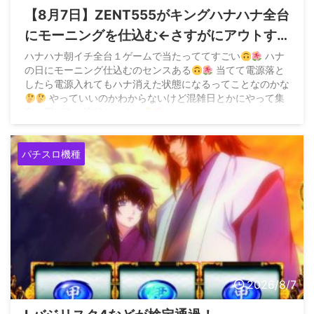
【8月7日】ZENT555がキングハナハナ全台
にモーニングを仕込む←さすがにアウトす
ぎてお咎めなしなら加速すると危惧する声
ハナハナ朝イチ全台１ゲームで当たっててすごい
ハナ
の日にモーニング仕込むのセンスある
当てて電源落と
も
したら電源入れてもハナ消えた状態になるってことなのかな
やっていいのかわからないけど混雑日とかにやって集
客に繋げるの流行りそうな
pic.twitter.com/BIOzCoq0lc — 味噌
(@z3QM2EHwjP94458) August 7, 2026 &n ...
パチスロ機種
2026/8/7