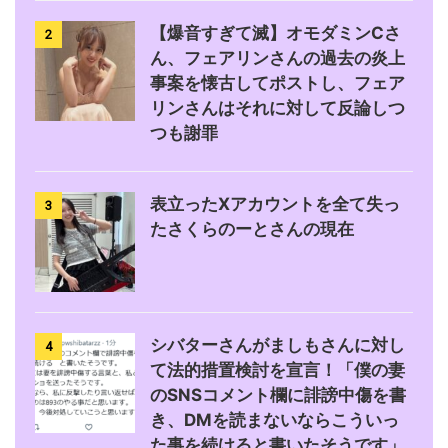
【爆音すぎて滅】オモダミンCさ
2
ん、フェアリンさんの過去の炎上
事案を懐古してポストし、フェア
リンさんはそれに対して反論しつ
つも謝罪
表立ったXアカウントを全て失っ
3
たさくらのーとさんの現在
シバターさんがましもさんに対し
4
て法的措置検討を宣言！「僕の妻
のSNSコメント欄に誹謗中傷を書
き、DMを読まないならこういっ
た事を続けると書いたそうです」