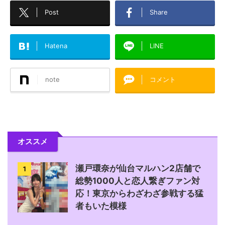
Post
Share
Hatena
LINE
note
コメント
オススメ
瀬戸環奈が仙台マルハン2店舗で
1
総勢1000人と恋人繋ぎファン対
応！東京からわざわざ参戦する猛
者もいた模様