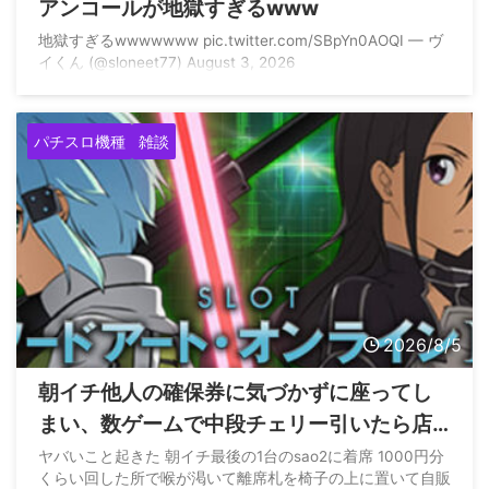
アンコールが地獄すぎるwww
地獄すぎるwwwwwww pic.twitter.com/SBpYn0AOQI — ヴ
イくん (@sloneet77) August 3, 2026
パチスロ機種
雑談
2026/8/5
朝イチ他人の確保券に気づかずに座ってし
まい、数ゲームで中段チェリー引いたら店
員に代われと言われてしまったのだが
ヤバいこと起きた 朝イチ最後の1台のsao2に着席 1000円分
くらい回した所で喉が渇いて離席札を椅子の上に置いて自販