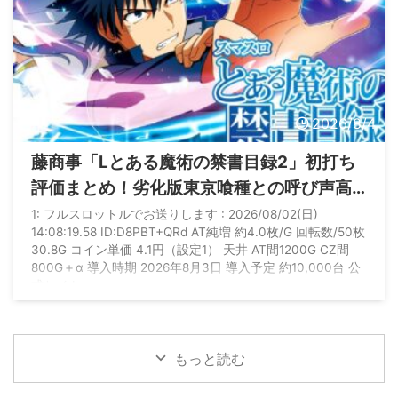
2026/8/4
藤商事「Lとある魔術の禁書目録2」初打ち
評価まとめ！劣化版東京喰種との呼び声高
い状況へ
1: フルスロットルでお送りします : 2026/08/02(日)
14:08:19.58 ID:D8PBT+QRd AT純増 約4.0枚/G 回転数/50枚
30.8G コイン単価 4.1円（設定1） 天井 AT間1200G CZ間
800G＋α 導入時期 2026年8月3日 導入予定 約10,000台 公
式サイト
https://www.fujimarukun.co.jp/products/machine/l_toaru2/
sp/
もっと読む