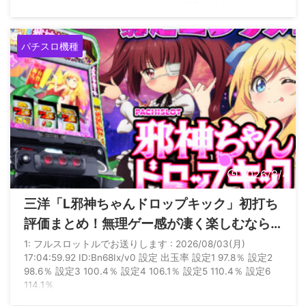
い。 次スレは>>950または>>970が宣言して立ててくださ
い。 【基本情報】 ■製造元：レオスター（カプコングルー
プ） ■タイプ：スマスロ / AT機 ■コイン持ち：約32G / 50
パチスロ機種
枚 【初当たり・機械割】 設定 / ...
2026/8/4
三洋「L邪神ちゃんドロップキック」初打ち
評価まとめ！無理ゲー感が凄く楽しむなら
設定6からしかない
1: フルスロットルでお送りします : 2026/08/03(月)
17:04:59.92 ID:Bn68Ix/v0 設定 出玉率 設定1 97.8％ 設定2
98.6％ 設定3 100.4％ 設定4 106.1％ 設定5 110.4％ 設定6
114.1％