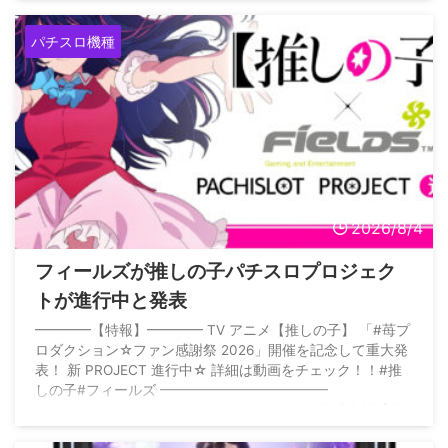
パチスロ機種
2026/8/4
フィールズが推しの子パチスロプロジェク
トが進行中と発表
━━━━【特報】━━━━ TV アニメ【推しの子】 「#苺プ
ロダクション☆ファン感謝祭 2026」開催を記念して重大発
表！ 新 PROJECT 進行中☆ 詳細は動画をチェック！！#推
しの子#フィールズ ━━━━━━━━━━━━
pic.twitter.com/DMRXOhu0oo — フィールズ株式会社【公
式】 (@Fields_Fan) August 4, 2026