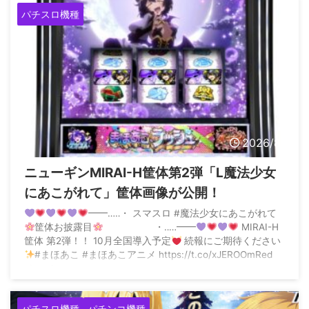
パチスロ機種
2026/8/4
ニューギンMIRAI-H筐体第2弾「L魔法少女
にあこがれて」筐体画像が公開！
━━…‥・ スマスロ #魔法少女にあこがれて
筐体お披露目
・‥…━━
MIRAI-H
筐体 第2弾！！ 10月全国導入予定
続報にご期待ください
#まほあこ #まほあこアニメ https://t.co/xJEROOmRed
pic.twitter.co ...
パチスロ機種
パチンコ機種