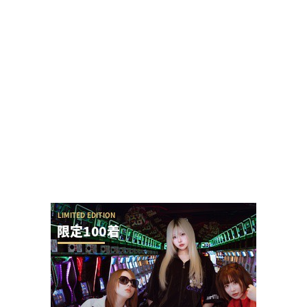
おゆんさんがSAPチャンネルの冠番組「梅探偵お
ゆん」を体調不良を理由に卒業
ガーデン大宮北店・ニューアサヒ府中四谷店が8月
16日で閉店へ
eSAO夜空が利益を取りづらく等価ホールから不評
な反面、期待値勢は見向きもせずエンジョイ勢...
eSAO夜空の回転体って狙い撃ちの攻略出来そうじ
ゃね？→SAOアリス打法が提唱される