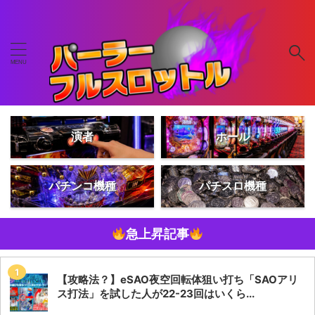
演者
ホール
パチンコ機種
パチスロ機種
急上昇記事
【攻略法？】eSAO夜空回転体狙い打ち「SAOアリ
ス打法」を試した人が22-23回はいくら...