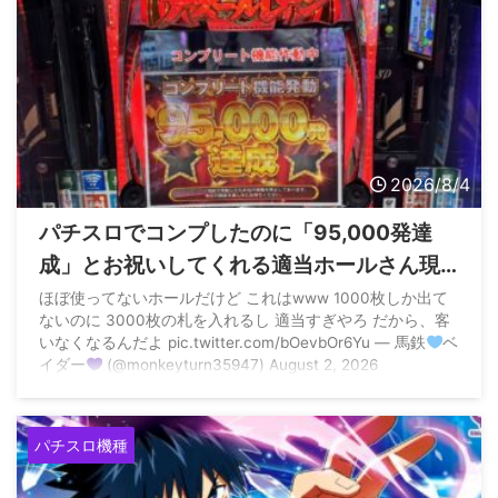
2026/8/4
パチスロでコンプしたのに「95,000発達
成」とお祝いしてくれる適当ホールさん現
る
ほぼ使ってないホールだけど これはwww 1000枚しか出て
ないのに 3000枚の札を入れるし 適当すぎやろ だから、客
いなくなるんだよ pic.twitter.com/bOevbOr6Yu — 馬鉄
ベ
イダー
(@monkeyturn35947) August 2, 2026
パチスロ機種