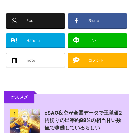
Post
Share
Hatena
LINE
note
コメント
オススメ
eSAO夜空が全国データで玉単価2
1
円切りの出率約98%の相当甘い数
値で稼働しているらしい