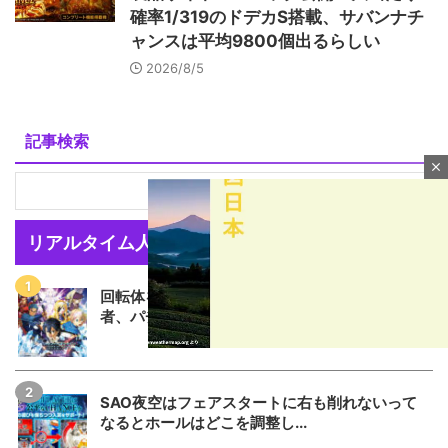
確率1/319のドデカS搭載、サバンナチ
ャンスは平均9800個出るらしい
2026/8/5
記事検索
close
リアルタイム人気記事
回転体を狙い打ちする「SAOアリス打法」発案
者、パチSAO公式垢にブロ...
SAO夜空はフェアスタートに右も削れないって
M
なるとホールはどこを調整し...
u
t