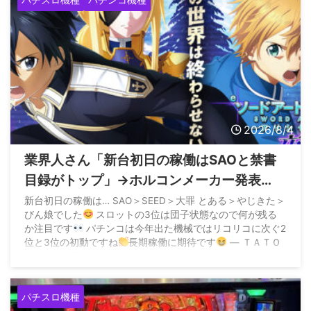
2026/8/4
業界人さん「新台初日の稼働はSAOと禁書
目録がトップ」→ホルコンメーカー発表
「SEED・やじきたがトップ」
新台初日の稼働は… SAO＞SEED＞大罪 とある＞やじきた＞
びん娘でした
スロットの3位は団子状態なので何が残る
か注目です
パチンコは今年出た機械ではリコリコに次ぐ2
位と3位の初動ですね
長期稼働に期待です
— ＴＡＴＯ
(@mstng13) August 4, 2026
パチスロ機種