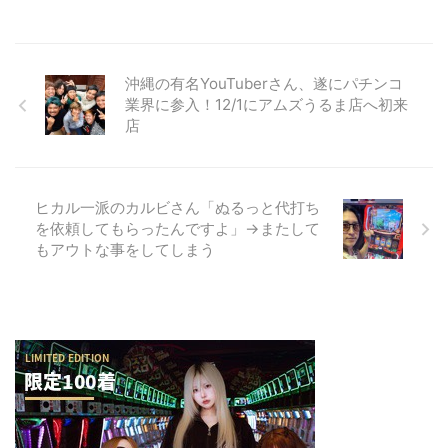
沖縄の有名YouTuberさん、遂にパチンコ
業界に参入！12/1にアムズうるま店へ初来
店
ヒカル一派のカルビさん「ぬるっと代打ち
を依頼してもらったんですよ」→またして
もアウトな事をしてしまう