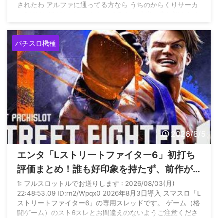
されたわ アルファに通ってる方なら うちのからくりサーカ
ス2がどれほどヤバいかわかってるよね 本当に申し訳ありま
せん pic.twitter.com/GyOwIkXOgb — てんぱ
／山陰最強
店アルファ店長 (@coco_alpha777) August 4, 2026
パチスロ機種
2026/8/5
エンタ「Lストリートファイター6」初打ち
評価まとめ！誰も好印象を持たず、前作が
良すぎた影響が大きそう
1: フルスロットルでお送りします : 2026/08/03(月)
22:48:53.09 ID:rn2/Wpqx0 2026年8月3日導入 スマスロ「L
ストリートファイター6」の専用スレッドです。 ゲーム（格
闘ゲーム）のスト6スレとお間違えのないようご注意くださ