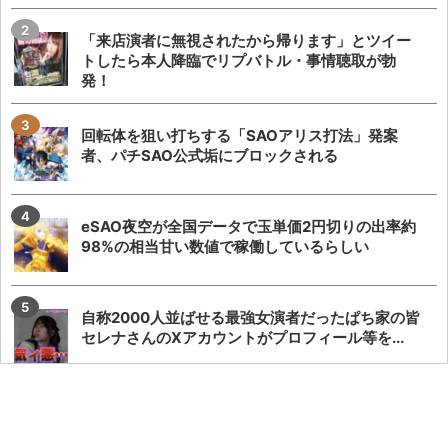
「来店演者に無視されたから帰ります」とツイー
トしたら本人降臨でリプバトル・事情聴取が勃
発！
回転体を狙い打ちする「SAOアリス打法」発案
者、パチSAO公式垢にブロックされる
eSAO夜空が全国データで玉単価2円切りの出率約
98%の相当甘い数値で稼働しているらしい
自称2000人並ばせる最強女演者だったぱち家の皆
セレナさんのXアカウントがプロフィール等を...
来店演者さんがガンダムSEEDの筐体役物にマスク
を被せた動画を投稿し批判殺到→AI生成画像...