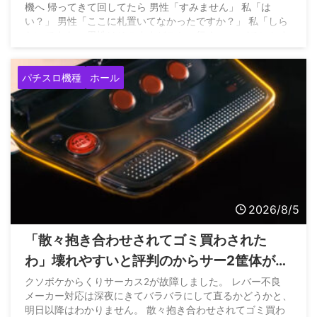
機へ 帰ってきて回してたら 男性「すみません」 私「は
い？」 男性「ここに札置いてなかったですか？」 私「しら
ないですよ」 男性はそのままどこかへ行く… — パチンかす
ん (@pachinkasune) August 4, 2026
パチスロ機種
ホール
2026/8/5
「散々抱き合わせされてゴミ買わされた
わ」壊れやすいと評判のからサー2筐体がレ
バー不良になって問合せたホールさんの悲
クソボケからくりサーカス2が故障しました。 レバー不良
メーカー対応は深夜にきてバラバラにして直るかどうかと、
痛な声
明日以降はわかりません。 散々抱き合わせされてゴミ買わ