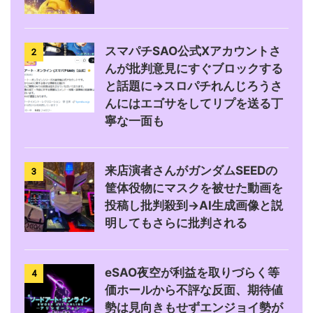
スマパチSAO公式Xアカウントさ
2
んが批判意見にすぐブロックする
と話題に→スロパチれんじろうさ
んにはエゴサをしてリプを送る丁
寧な一面も
来店演者さんがガンダムSEEDの
3
筐体役物にマスクを被せた動画を
投稿し批判殺到→AI生成画像と説
明してもさらに批判される
eSAO夜空が利益を取りづらく等
4
価ホールから不評な反面、期待値
勢は見向きもせずエンジョイ勢が