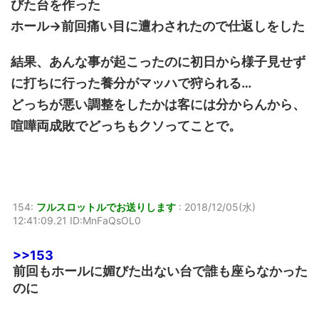
びた台を作った
ホール→前回痛い目に遭わされたので仕返しをした
結果、あんな事が起こったのに初日から様子見せず
に打ちに行った養分がマッハで狩られる…
どっちが悪い調整をしたかは客には分からんから、
喧嘩両成敗でどっちもクソってことで。
154:
フルスロットルでお送りします
:
2018/12/05(水)
12:41:09.21 ID:MnFaQsOL0
>>153
前回もホールに媚びた出ない台で誰も座らなかった
のに