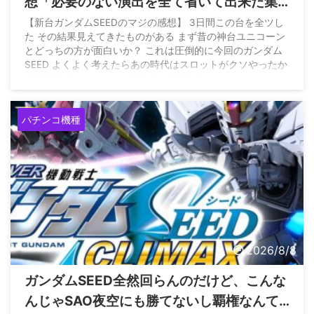
想「必要のない演出を全て省いて出来た集
大成の台って感じ」
【新台ガンダムSEEDのマジの感想】 3日間この台を全ツし
た その結果見えてきたものがある まず昔の神台ユニコーン
とどっちの方が面白いか？ これは圧倒的に今回のガンダム
SEED よくよく考えたらあの時代はスロットがクソやったか
ら消去法でユニコーンが打たれてただけ…
pic.twitter.com/Y6hQlsrEFo — 極限パチンコチャンネル
(@Kyokupachi) August 7, 2026
パチンコ機種
2026/8/8
ガンダムSEED全然回らんのだけど、こんな
んじゃSAO夜空にも勝てないし覇権なんて