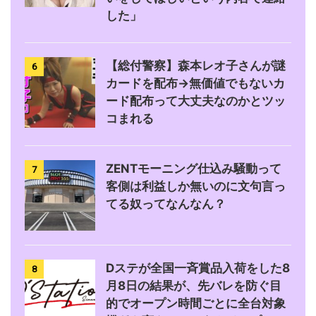
した」
【総付警察】森本レオ子さんが謎
6
カードを配布→無価値でもないカ
ード配布って大丈夫なのかとツッ
コまれる
ZENTモーニング仕込み騒動って
7
客側は利益しか無いのに文句言っ
てる奴ってなんなん？
Dステが全国一斉賞品入荷をした8
8
月8日の結果が、先バレを防ぐ目
的でオープン時間ごとに全台対象