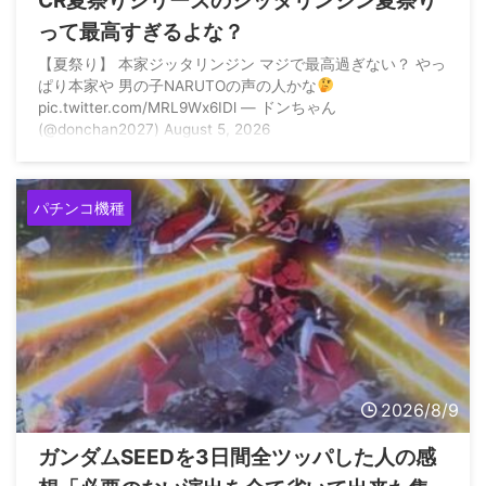
CR夏祭りシリーズのジッタリンジン夏祭り
って最高すぎるよな？
【夏祭り】 本家ジッタリンジン マジで最高過ぎない？ やっ
ぱり本家や 男の子NARUTOの声の人かな
pic.twitter.com/MRL9Wx6IDl — ドンちゃん
(@donchan2027) August 5, 2026
パチンコ機種
2026/8/9
ガンダムSEEDを3日間全ツッパした人の感