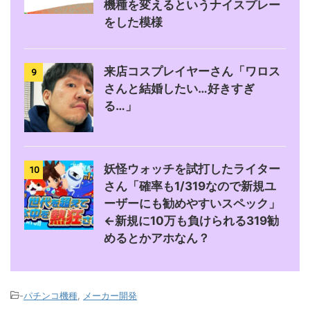
機種を変えるというナイスプレー
をした模様
来店コスプレイヤーさん「ワロス
9
さんと結婚したい…好きすぎ
る…」
妖怪ウォッチを試打したライター
10
さん「確率も1/319なので新規ユ
ーザーにも勧めやすいスペック」
←新規に10万も負けられる319勧
めるとかアホなん？
-
パチンコ機種
,
メーカー開発