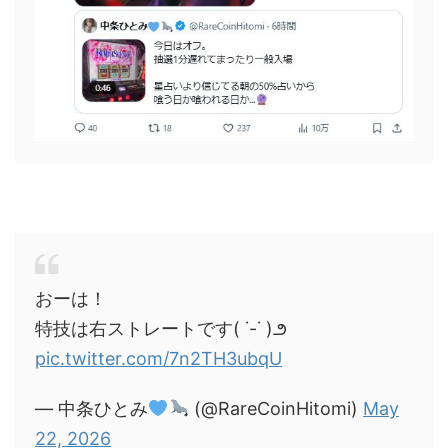
おーは！
特技は右ストレートです( ˙-˙ )౨
pic.twitter.com/7n2TH3ubqU
— 中条ひとみ
(@RareCoinHitomi)
May
22, 2026