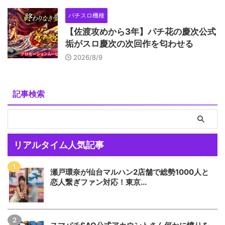
パチスロ機種
【佐渡攻めから3年】パチ花の慶次公式
垢がスロ慶次の次回作を匂わせる
2026/8/9
記事検索
リアルタイム人気記事
瀬戸環奈が仙台マルハン2店舗で総勢1000人と
恋人繋ぎファン対応！東京...