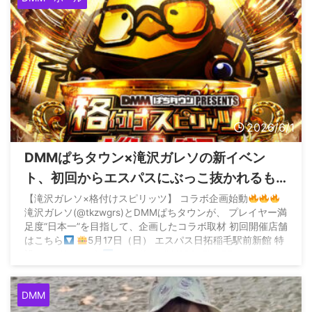
2026/6/1
DMMぱちタウン×滝沢ガレソの新イベン
ト、初回からエスパスにぶっこ抜かれるも
「もう一度チャンスが欲しい」と言われて
【滝沢ガレソ×格付けスピリッツ】 コラボ企画始動
滝沢ガレソ(@tkzwgrs)とDMMぱちタウンが、 プレイヤー満
リベンジ開催
足度“日本一”を目指して、企画したコラボ取材 初回開催店舗
はこちら
5月17日（日） エスパス日拓稲毛駅前新館 特
設ページはこちら
https://t.co/HJ9B3p7ire PR
pic.twitter.com/TC0zJyms5i — 【公式】格付けスピリッツ
＠DMMぱちタウン ...
DMM