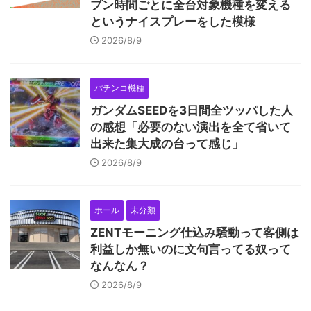
プン時間ごとに全台対象機種を変える
というナイスプレーをした模様
2026/8/9
パチンコ機種
ガンダムSEEDを3日間全ツッパした人
の感想「必要のない演出を全て省いて
出来た集大成の台って感じ」
2026/8/9
ホール
未分類
ZENTモーニング仕込み騒動って客側は
利益しか無いのに文句言ってる奴って
なんなん？
2026/8/9