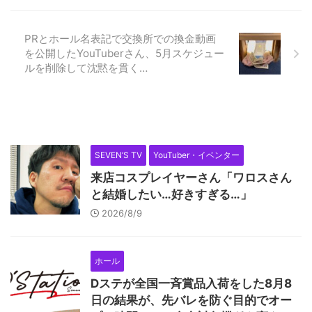
PRとホール名表記で交換所での換金動画
を公開したYouTuberさん、5月スケジュー
ルを削除して沈黙を貫く…
SEVEN’S TV
YouTuber・イベンター
来店コスプレイヤーさん「ワロスさん
と結婚したい…好きすぎる…」
2026/8/9
ホール
Dステが全国一斉賞品入荷をした8月8
日の結果が、先バレを防ぐ目的でオー