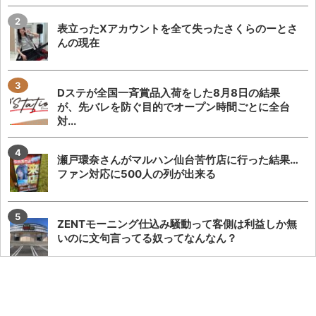
表立ったXアカウントを全て失ったさくらのーとさ
んの現在
Dステが全国一斉賞品入荷をした8月8日の結果
が、先バレを防ぐ目的でオープン時間ごとに全台
対...
瀬戸環奈さんがマルハン仙台苦竹店に行った結果…
ファン対応に500人の列が出来る
ZENTモーニング仕込み騒動って客側は利益しか無
いのに文句言ってる奴ってなんなん？
「SAOアリス打法」発案者がeSAO夜空のおもしろ
ポイントを解説してくれる