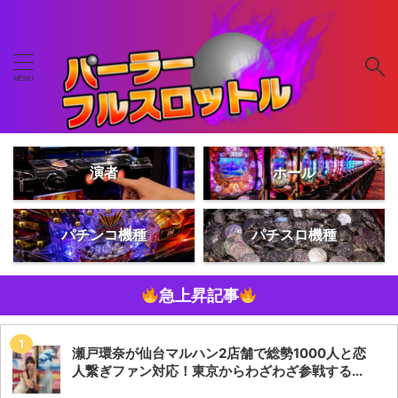
演者
ホール
パチンコ機種
パチスロ機種
急上昇記事
瀬戸環奈が仙台マルハン2店舗で総勢1000人と恋
人繋ぎファン対応！東京からわざわざ参戦する...