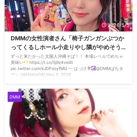
2026/5/5
DMMの女性演者さん「椅子ガンガンぶつか
ってくるしホール小走りやし隣がやめそう
なったら騎士団のオッサンに声掛けて譲ら
ずっと来たかった太陽人沖縄そば！！ 本場レベルでめちゃ
美味い
https://t.co/5j9z4velXi
すとかマジで害悪」と言われるも本人がほ
pic.twitter.com/kJDPzoyfMQ — はっけ
@DMMぱちタ
とんど否定
ウン (@Hakke08) May 5, 2026
DMM