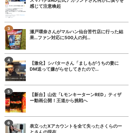
スマパチSAO公式アカウントさん何かに憤りを
感じて注意喚起
瀬戸環奈さんがマルハン仙台苦竹店に行った結
果…ファン対応に500人の列...
【激化】シバターさん「ましもがうちの妻に
DM送って嫌がらせしてきたので...
【新台】山佐「LモンキーターンRED」ティザ
ー動画公開！王道から挑戦へ
表立ったXアカウントを全て失ったさくらのー
とさんの現在