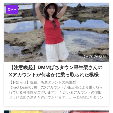
DMM
2026/8/5
【注意喚起】DMMぱちタウン果生梨さんの
Xアカウントが何者かに乗っ取られた模様
【お知らせ】現在、所属タレントの果生梨
（kaotibeam0518）のXアカウントが第三者により乗っ取ら
れている可能性がございます。 ただいまアカウントの復旧
および原因の調査を進めております。… — DMMぱちタウン
公式
(@DMM_pachitown) August 5, 2026