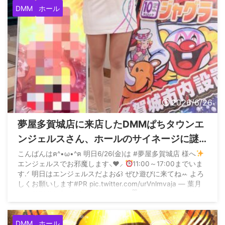
DMM
ホール
2026/6/26
夢屋多賀城店に来店したDMMぱちタウンエ
ンジェルスさん、ホールのサイネージに謎
のモザイクを入れてしまう
こんばんはฅ^•ω•^ฅ 明日6/26(金)は #夢屋多賀城店 様へ
エンジェルスでお邪魔します⸜❤︎⸝‍
11:00～17:00までいま
す.ᐟ 明日はエンジェルスだよお໒꒱ ぜひ遊びに来てねꕀ︎ よろ
しくお願いします#PR pic.twitter.com/urVnlmvaja — 葉月
さや♡DMMぱちタウンエンジェルスྀི໒꒱ (@s_saaayaka)
June 25, 2026
DMM
ホール