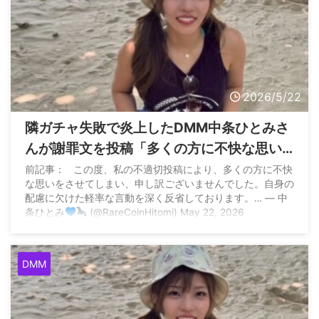
2026/5/22
隣ガチャ失敗で炎上したDMM中条ひとみさ
んが謝罪文を投稿「多くの方に不快な思い
をさせてしまい、申し訳ございませんでし
前記事： この度、私の不適切投稿により、多くの方に不快
な思いをさせてしまい、申し訳ございませんでした。自身の
た。自身の配慮に欠けた軽率な言動を深く
配慮に欠けた軽率な言動を深く反省しております。… — 中
反省しております。」
条ひとみ
(@RareCoinHitomi) May 22, 2026
DMM