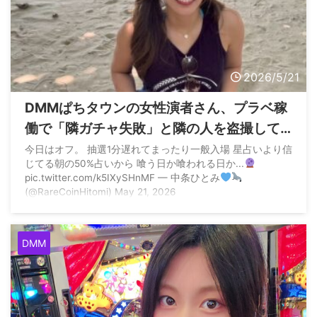
2026/5/21
DMMぱちタウンの女性演者さん、プラベ稼
働で「隣ガチャ失敗」と隣の人を盗撮して
晒し上げて賛否両論を巻き起こす
今日はオフ。 抽選1分遅れてまったり一般入場 星占いより信
じてる朝の50%占いから 喰う日か喰われる日か...
pic.twitter.com/k5IXySHnMF — 中条ひとみ
(@RareCoinHitomi) May 21, 2026
DMM