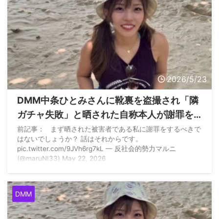
2026/5/23
DMM中条ひとみさんに靴裏を盗撮され「隣
ガチャ失敗」と晒された自称本人が謝罪を
要求www
前記事： まず晒された被害者である私に謝罪をするべきで
はないでしょうか？ 話はそれからです。
pic.twitter.com/9JVh6rg7kL — 反社会的勢力マルニ
(@maruNI33) May 22, 2026
DMM