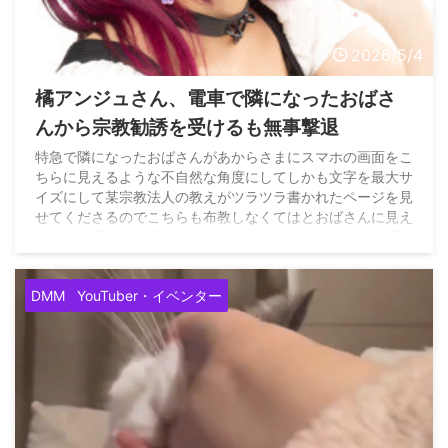
2026/5/4
橘アンジュさん、電車で隣になったおばさ
んから宗教勧誘を受けるも無事撃退
特急で隣になったおばさんがあからさまにスマホの画面をこ
ちらに見えるような不自然な角度にしてしかも文字を最大サ
イズにして某宗教法人の教えがツラツラ書かれたページを見
せてくださるのでこちらも布教しなくてはとおばさんに見え
るように長髪攻め商業BLを読んでみたらスマホしまって寝
てしまわれた — 橘アンジュ✟DMMぱちタウン
(@RareCoinAnju) May 4, 2026
DMM
YouTuber・イベンター