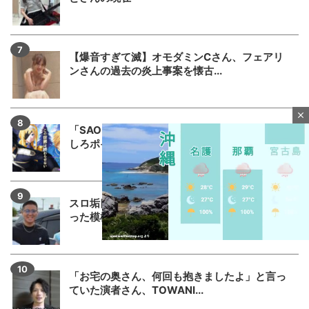
【爆音すぎて滅】オモダミンCさん、フェアリ
ンさんの過去の炎上事案を懐古...
close
「SAOアリス打法」発案者がeSAO夜空のおも
しろポイントを解説してく...
スロ垢四皇きーちさん、もうパチ屋が嫌いにな
った模様「抽選からワクワクだ...
「お宅の奥さん、何回も抱きましたよ」と言っ
M
ていた演者さん、TOWANI...
u
t