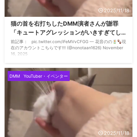
2025/11/18
猫の首を右打ちしたDMM演者さんが謝罪
「キュートアグレッションがいきすぎてし
まい…」
前記事： pic.twitter.com/iFeMVvCFGG — 花音のの
現
在のアカウントこちらです!!! (@nonotaan1626) November
16, 2025
DMM
YouTuber・イベンター
2025/11/18