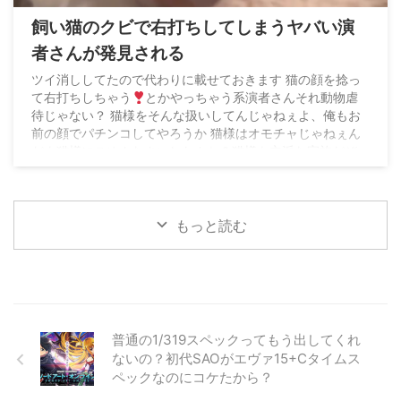
飼い猫のクビで右打ちしてしまうヤバい演
者さんが発見される
ツイ消ししてたので代わりに載せておきます 猫の顔を捻っ
て右打ちしちゃう
とかやっちゃう系演者さんそれ動物虐
待じゃない？ 猫様をそんな扱いしてんじゃねぇよ、俺もお
前の顔でパチンコしてやろうか 猫様はオモチャじゃねぇん
だよ猫様にごめんなさいしたんか？猫様も立派な家族だぞ
@nonotan1626 pic.twitter.com/RIFDYVVAGi —
猫猫
(@neko_neko119_) November 16, 2025
もっと読む
普通の1/319スペックってもう出してくれ
ないの？初代SAOがエヴァ15+Cタイムス
ペックなのにコケたから？