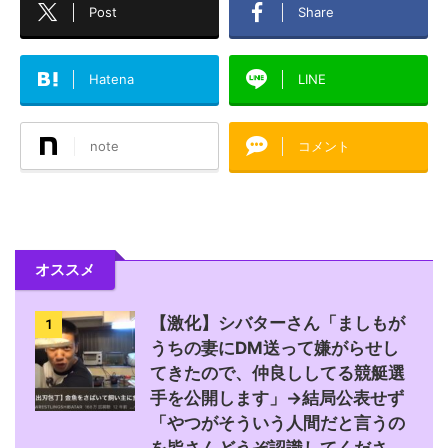
Post
Share
Hatena
LINE
note
コメント
オススメ
【激化】シバターさん「ましもが
1
うちの妻にDM送って嫌がらせし
てきたので、仲良ししてる競艇選
手を公開します」→結局公表せず
「やつがそういう人間だと言うの
を皆さんどうぞ認識してくださ