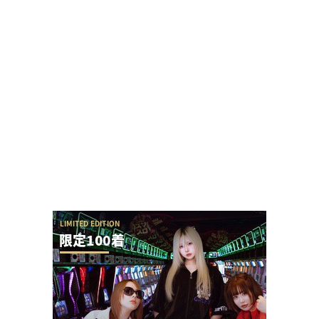
「来店演者に無視されたから帰ります」とツイー
トしたら本人降臨でリプバトル・事情聴取が勃
発！
【アイドル不在？】推しの子のパチスロ、
YOASOBIの使用許可降りなかった疑惑ないか？
ユニバが「次回」という意味深画像をアップ！バ
ジリスクシリーズくるか？
ネイルが特徴的な女性演者さん「指が気になって
仕方ない、スロには不向き」とインスタで言われ
て...