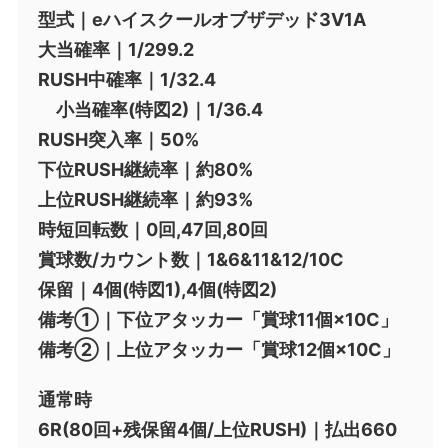
型式｜eハイスクールオブザデッド3V1A
大当確率｜1/299.2
RUSH中確率｜1/32.4
小当確率(特図2)｜1/36.4
RUSH突入率｜50%
下位RUSH継続率｜約80%
上位RUSH継続率｜約93%
時短回転数｜0回,47回,80回
賞球数/カウント数｜1&6&11&12/10C
保留｜4個(特図1),4個(特図2)
備考①｜下位アタッカー「賞球11個×10C」
備考②｜上位アタッカー「賞球12個×10C」
通常時
6R(80回+残保留4個/上位RUSH)｜払出660