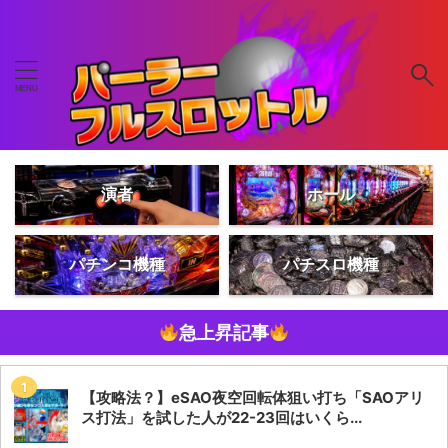
演者
ホール
パチンコ機種
パチスロ機種
急上昇記事
【攻略法？】eSAO夜空回転体狙い打ち「SAOアリ
ス打法」を試した人が22-23回はいくら...