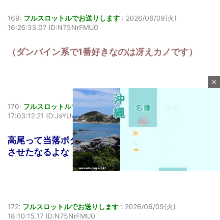
169:
フルスロットルでお送りします
:
2026/06/09(火)
16:26:33.07 ID:N75NrFMU0
（ダンバイン系で1番好きなのは冴えカノです）
close
170:
フルスロットルでお送りします
:
2026/06/09(火)
17:03:12.21 ID:JsYUwxx80
高尾って当落ボタンの後に無駄にボタンもう一回押
させたなるよな
M
172:
フルスロットルでお送りします
:
2026/06/09(火)
u
18:10:15.17 ID:N75NrFMU0
t