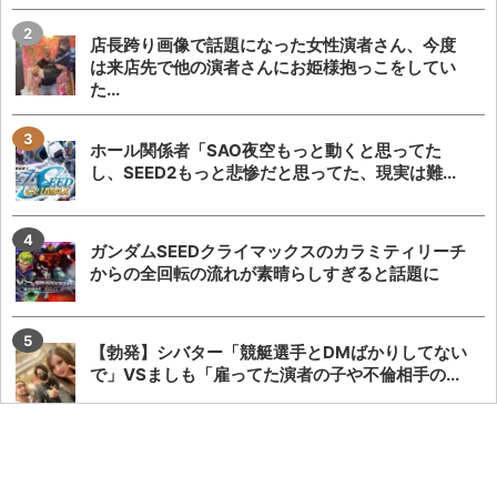
店長跨り画像で話題になった女性演者さん、今度
は来店先で他の演者さんにお姫様抱っこをしてい
た...
ホール関係者「SAO夜空もっと動くと思ってた
し、SEED2もっと悲惨だと思ってた、現実は難...
ガンダムSEEDクライマックスのカラミティリーチ
からの全回転の流れが素晴らしすぎると話題に
【勃発】シバター「競艇選手とDMばかりしてない
で」VSましも「雇ってた演者の子や不倫相手の...
【悲報】でちゃう！こしあんさんとにゃんぱすさ
ん、過去の揉め事から未だ雪解けしていない模様