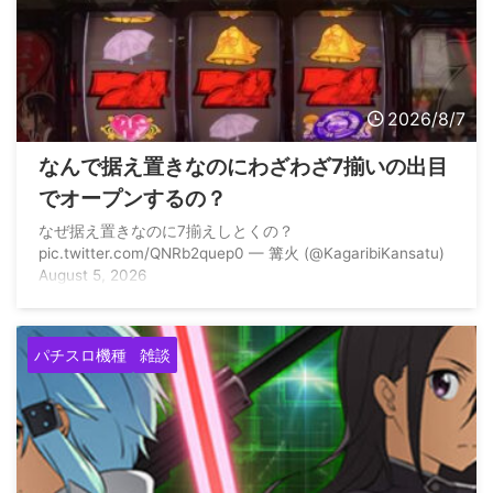
2026/8/7
なんで据え置きなのにわざわざ7揃いの出目
でオープンするの？
なぜ据え置きなのに7揃えしとくの？
pic.twitter.com/QNRb2quep0 — 篝火 (@KagaribiKansatu)
August 5, 2026
パチスロ機種
雑談