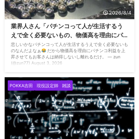
2026/8/4
業界人さん「パチンコって人が生活するう
えで全く必要ないもの、物価高を理由にパ
チンコ利益を上昇させてもお客さんは納得
悲しいかなパチンコって人が生活するうえで全く必要ないも
のなんだよなぁ
だから物価高を理由にパチンコ利益を上
しないし離れるだけ」
昇させてもお客さんは納得しないし離れるだけ。 — zun
(@zun77) August 3, 2026
POKKA吉田
現役設定師
雑談