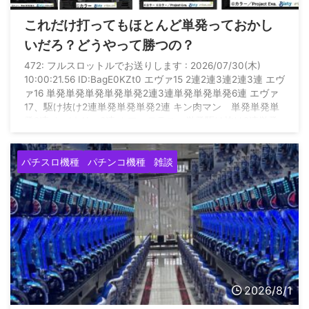
これだけ打ってもほとんど単発っておかし
いだろ？どうやって勝つの？
472: フルスロットルでお送りします : 2026/07/30(木)
10:00:21.56 ID:BagE0KZt0 エヴァ15 2連2連3連2連3連 エヴ
ァ16 単発単発単発単発単発2連3連単発単発単発6連 エヴァ
17、駆け抜け2連単発単発単発2連 キン肉マン 単発単発単
発2連 カバネリ 2連 カフェテラス 単発駆け抜け2連単発
単発単発単発駆け抜け駆け抜け駆け抜け グール 単発駆け
抜け単発単発3連 暴凶 3連2連駆け抜け駆け抜け なのは
パチスロ機種
パチンコ機種
雑談
3連 何これ いつになったら勝てるの？ これだけ当たり引い
て万 ...
2026/8/1