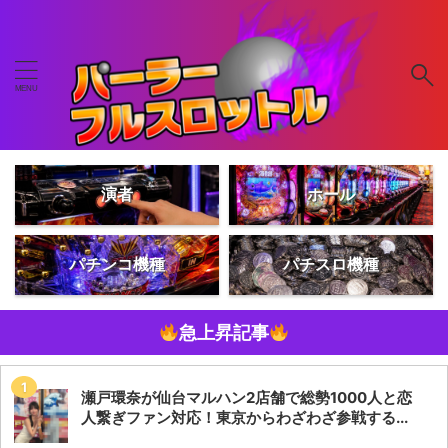
演者
ホール
パチンコ機種
パチスロ機種
急上昇記事
瀬戸環奈が仙台マルハン2店舗で総勢1000人と恋
人繋ぎファン対応！東京からわざわざ参戦する...