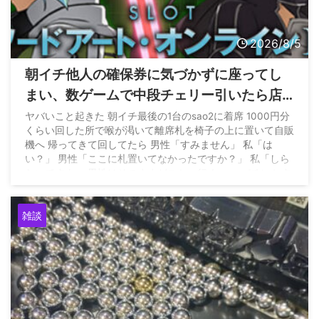
2026/8/5
朝イチ他人の確保券に気づかずに座ってし
まい、数ゲームで中段チェリー引いたら店
員に代われと言われてしまったのだが
ヤバいこと起きた 朝イチ最後の1台のsao2に着席 1000円分
くらい回した所で喉が渇いて離席札を椅子の上に置いて自販
機へ 帰ってきて回してたら 男性「すみません」 私「は
い？」 男性「ここに札置いてなかったですか？」 私「しら
ないですよ」 男性はそのままどこかへ行く… — パチンかす
ん (@pachinkasune) August 4, 2026
雑談