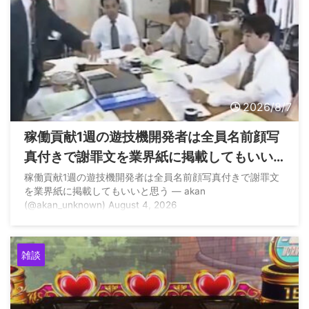
2026/8/7
稼働貢献1週の遊技機開発者は全員名前顔写
真付きで謝罪文を業界紙に掲載してもいい
と思う
稼働貢献1週の遊技機開発者は全員名前顔写真付きで謝罪文
を業界紙に掲載してもいいと思う — akan
(@akan_unknown) August 4, 2026
雑談