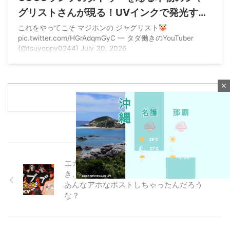
グリストさんが現る！UVインクで発光する
模様
これをやってこそ マジホンの ジャグリスト
pic.twitter.com/HGrAdqmGyC — タダ働きのYouTuber
(@tsuyoppy0244) July 30, 2026
close
もっと読む
エガブレイブVVVの攻略法の真偽はさてお
き、なんで豊丸産業X広報ののばらさんは
あんなアホなポストしちゃったんだろう
な？
M
u
t