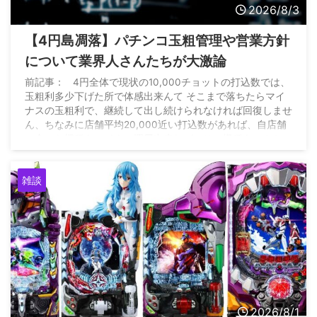
2026/8/3
【4円島凋落】パチンコ玉粗管理や営業方針
について業界人さんたちが大激論
前記事： 4円全体で現状の10,000チョットの打込数では、
玉粗利多少下げた所で体感出来んて そこまで落ちたらマイ
ナスの玉粗利で、継続して出し続けられなければ回復しませ
ん、ちなみに店舗平均20,000近い打込数があれば、自店舗
に合った機種をマイナス運用出来れば、その機種キッカケに
全店昨対比15%増は出来た https://t.co/6qXEAHXwFW — 雲
の上のパチンコ店 (@P_market56) August 2, 2026
雑談
2026/8/1