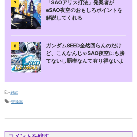
「SAOアリス打法」発案者が
7
eSAO夜空のおもしろポイントを
解説してくれる
ガンダムSEED全然回らんのだけ
8
ど、こんなんじゃSAO夜空にも勝
てないし覇権なんて有り得ないよ
-
雑談
-
交換率
コメントを残す