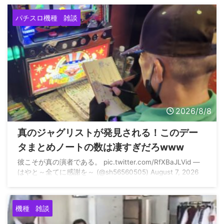
パチスロ機種
雑談
2026/8/8
真のジャグリストが発見される！このデー
タまとめノートの数は凄すぎだろwww
彼こそが真の演者である。 pic.twitter.com/RfXBaJLVid —
はやと～全てに感謝を～ (@sh56560505) August 7, 2026
機種
雑談