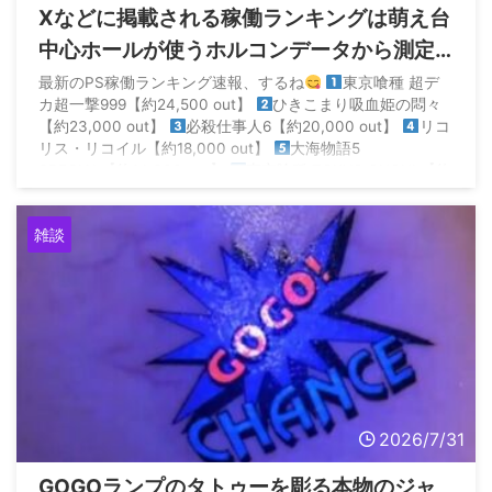
Xなどに掲載される稼働ランキングは萌え台
中心ホールが使うホルコンデータから測定
されてるから参考にならないらしい
最新のPS稼働ランキング速報、するね
東京喰種 超デ
カ超一撃999【約24,500 out】
ひきこまり吸血姫の悶々
【約23,000 out】
必殺仕事人6【約20,000 out】
リコ
リス・リコイル【約18,000 out】
大海物語5
SPECIAL【約14,000 out】
東京喰種 TOKYO GHOUL【約
14,000 out】… https://t.co/ll19dz ...
雑談
2026/7/31
GOGOランプのタトゥーを彫る本物のジャ