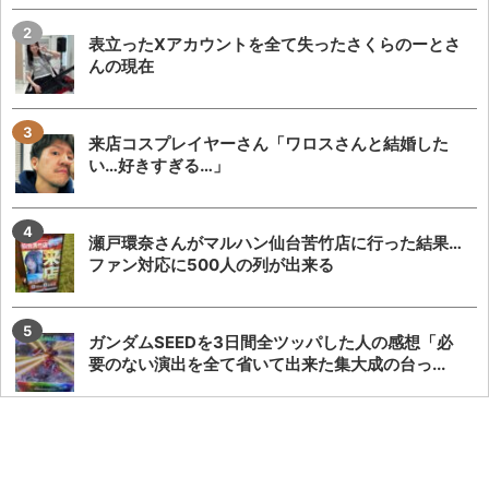
表立ったXアカウントを全て失ったさくらのーとさ
んの現在
来店コスプレイヤーさん「ワロスさんと結婚した
い…好きすぎる…」
瀬戸環奈さんがマルハン仙台苦竹店に行った結果…
ファン対応に500人の列が出来る
ガンダムSEEDを3日間全ツッパした人の感想「必
要のない演出を全て省いて出来た集大成の台っ...
Dステが全国一斉賞品入荷をした8月8日の結果
が、先バレを防ぐ目的でオープン時間ごとに全台
対...