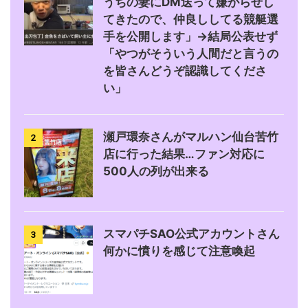
うちの妻にDM送って嫌がらせし
てきたので、仲良ししてる競艇選
手を公開します」→結局公表せず
「やつがそういう人間だと言うの
を皆さんどうぞ認識してくださ
い」
瀬戸環奈さんがマルハン仙台苦竹
2
店に行った結果…ファン対応に
500人の列が出来る
スマパチSAO公式アカウントさん
3
何かに憤りを感じて注意喚起