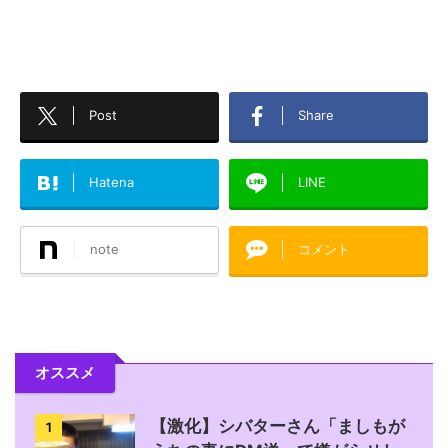
Post
Share
Hatena
LINE
note
コメント
オススメ
【激化】シバターさん「ましもが
1