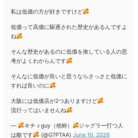
私は低価の方が好きですけど
低価って高価に駆逐された歴史があるんですよ
ね
そんな歴史があるのに低価を推している人の思
考がよくわからんです
そんなに低価が良いと思うならさっさと低価に
すれば良いのに
大阪には低価店が2つありますけど
流行ってはいませんね
—
キチィguy（他称）
ジャグラー打つ人
は敵です
(@G7PTAA)
June 10, 2026