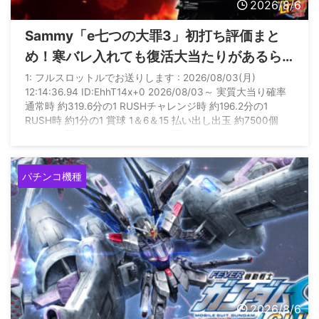
2026/8/6
Sammy「e七つの大罪3」初打ち評価まと
め！寒バレ入れても復活大当たりがあるら
しいぞ
1: フルスロットルでお送りします : 2026/08/03(月)
12:14:36.94 ID:EhhT14x+0 2026/08/03～ 実質大当り確率
通常時 約319.6分の1 RUSHチャレンジ時 約196.2分の1
RUSH時 約1分の1 賞球 1＆6＆15 払い出し出玉 約7500個
（10R×5回） 約6300個（10R×4回＋2R） 約5100個
（10R×3回＋2R×2回） 約3900個（10R×2回＋2R×3回） 約
2700個（10R回＋2R×4回） 約1500個（2R×5回） 約450 ...
パチンコ機種
2026/8/6