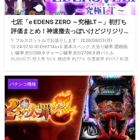
2026/8/6
七匠「e EDENS ZERO ～究極LT～」初打ち
評価まとめ！神速撤去っぽいけどジリジリ
人気出る機種ってあったか？
1: フルスロットルでお送りします : 2026/08/03(月)
12:24:57.10 ID:EhhT14x+0 基本スペック 大当り確率 図柄揃
い確率 約1/399.9 チャージ確率 約1/2799.9 絆バトル
RUSH(LT) 突入率 50％ 継続率 約77％ 当選確率 約1/1.7 転落
確率 約1/5.7 継続回数 転落or実質次回まで ULTRA OVER
DRIVE(究極LT) 継続率 約77％ 当選確率 約1/1.3 転落確率 約
1/4.2 継続回数 転落or実質次回まで 賞球数 1＆5＆ ...
パチンコ機種