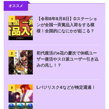
オススメ
【令和8年8月8日】Dステーショ
1
ンが全国一斉賞品入荷をする模
様！全国的になにかが起こる？
初代復活のe花の慶次で休眠ユー
2
ザー復活やスロ派ユーザー引き込
みの兆し！？
Lバジリスク4などが検定通過！
3