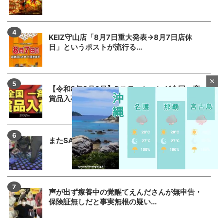
KEIZ守山店「8月7日重大発表→8月7日店休
日」というポストが流行る...
close
【令和8年8月8日】Dステーションが全国一斉
賞品入荷をする模様！全国的...
またSAO2のガラスが割られる
声が出ず療養中の覚醒てえんださんが無申告・
M
保険証無しだと事実無根の疑い...
u
t