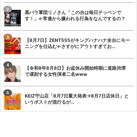
黒バラ軍団リノさん「この台は毎日テッペンで
す！」←常連から嫌われる行為をなんでするの？
【8月7日】ZENT555がキングハナハナ全台にモー
ニングを仕込む←さすがにアウトすぎてお...
【令和8年8月8日】お盆休み開始時期に道路渋滞
で遅刻する女性演者二名www
KEIZ守山店「8月7日重大発表→8月7日店休日」と
いうポストが流行るが…
ワンダーランド百年橋店に来店したましもさんの
データまとめに不服な人「ましも来店百年橋ほぼ
毎...