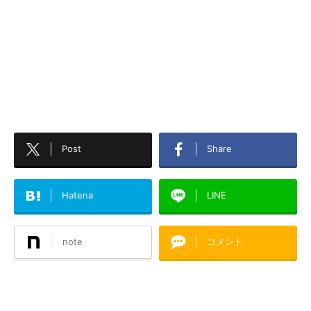
Post
Share
Hatena
LINE
note
コメント