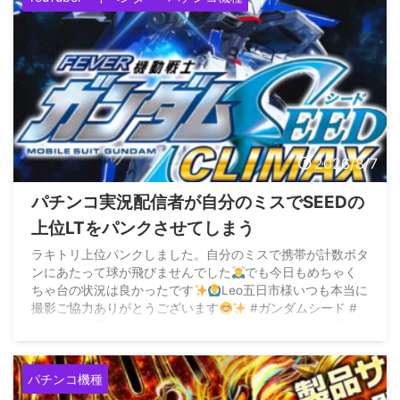
2026/8/7
パチンコ実況配信者が自分のミスでSEEDの
上位LTをパンクさせてしまう
ラキトリ上位パンクしました。自分のミスで携帯が計数ボタ
ンにあたって球が飛びませんでした
でも今日もめちゃく
ちゃ台の状況は良かったです
Leo五日市様いつも本当に
撮影ご協力ありがとうございます
#ガンダムシード #
パチンコ #悲しすぎたのでいいねいただけたらすごく嬉しい
です pic.twitter.com/2dOs2yWPxZ — ...
パチンコ機種