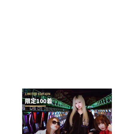
真のジャグリストが発見される！このデータまと
めノートの数は凄すぎだろwww
またSAO2のガラスが割られる
自称2000人並ばせる最強女演者だったぱち家の皆
セレナさんのXアカウントがプロフィール等を...
代理店さんと8月の来店が1件の元パチ屋店員の女
性演者さんの寒いプロレスがコチラ