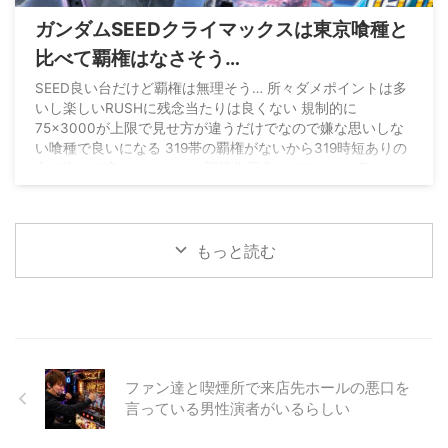
ガンダムSEEDクライマックスは東京喰種と
比べて覇権はなさそう…
SEED良い台だけど覇権は無理そう… 所々ダメポイントは多
いし楽しいRUSHに残念当たりは良くない 規制的に
75×3000が上限で見せ方が違うだけでなので嫌な思いしな
い喰種で良いになる 319帯の覇権がないから319時短ありの
台で出せば良かったのに… 新規作画多めでファンも気にな
るのに399の52凸は無理よ
pic.twitter.com/gRq26dHfYt
— 最強黄金騎士ぱちんかす
(@Gold_WolfGARO_) August
4, 2026
もっと読む
ファン達と喫煙所で来店先ホールの悪口を
言っている男性演者がいるらしい