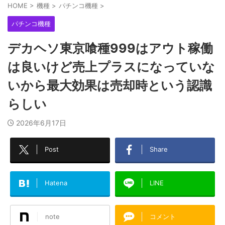
HOME
>
機種
>
パチンコ機種
>
パチンコ機種
デカヘソ東京喰種999はアウト稼働
は良いけど売上プラスになっていな
いから最大効果は売却時という認識
らしい
2026年6月17日
Post
Share
Hatena
LINE
note
コメント