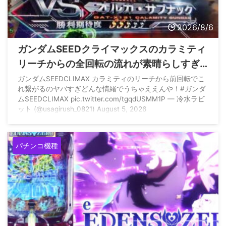
2026/8/6
ガンダムSEEDクライマックスのカラミティ
リーチからの全回転の流れが素晴らしすぎ
ると話題に
ガンダムSEEDCLIMAX カラミティのリーチから前回転でこ
れ繋がるのヤバすぎどんな情緒でうちゃええんや！#ガンダ
ムSEEDCLIMAX pic.twitter.com/tgqdUSMM1P — 冷水ラビ
ット (@usagirush_0821) August 5, 2026
パチンコ機種