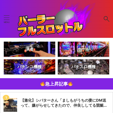
演者
ホール
パチンコ機種
パチスロ機種
急上昇記事
【激化】シバターさん「ましもがうちの妻にDM送
って、嫌がらせしてきたので、仲良ししてる競艇...