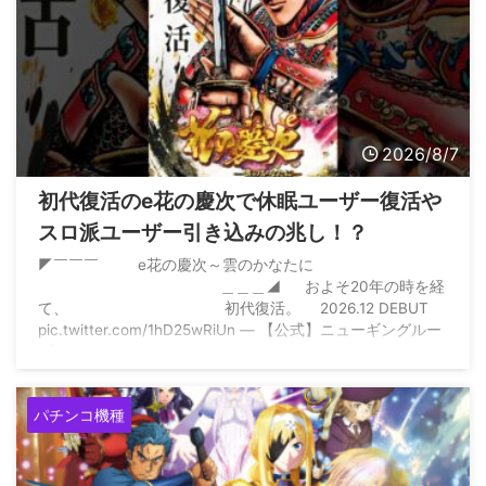
2026/8/7
初代復活のe花の慶次で休眠ユーザー復活や
スロ派ユーザー引き込みの兆し！？
◤￣￣￣ e花の慶次～雲のかなたに
＿＿＿◢ およそ20年の時を経
て、 初代復活。 2026.12 DEBUT
pic.twitter.com/1hD25wRiUn — 【公式】ニューギングルー
プ (@NewginGroup) July 31, 2026
パチンコ機種