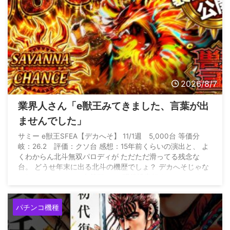
2026/8/7
業界人さん「e獣王みてきました、言葉が出
ませんでした」
サミー e獣王SFEA【デカへそ】 11/1週 5,000台 等価分
岐：26.2 評価：クソ台 感想：15年前くらいの演出と、 よ
くわからん北斗無双パロディが ただただ滑ってる残念な
台。 どうせ年末に出る北斗の機歴でしょ？ デカへそじゃな
ければワーストクソ台筆頭。 — 現役設定師 (@genn_eki)
August 6, 2026
パチンコ機種