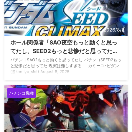
2026/8/6
ホール関係者「SAO夜空もっと動くと思っ
てたし、SEED2もっと悲惨だと思ってた、
現実は難しすぎる」
パチンコSAO2もっと動くと思ってたし パチンコSEED2もっ
と悲惨だと思ってた 現実は難しすぎる — カミーユ･ビダン
(@kamiyu_slot) August 6, 2026
パチンコ機種