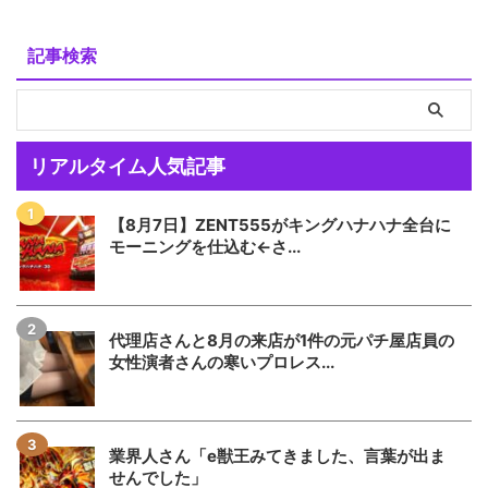
記事検索
リアルタイム人気記事
【8月7日】ZENT555がキングハナハナ全台に
モーニングを仕込む←さ...
代理店さんと8月の来店が1件の元パチ屋店員の
女性演者さんの寒いプロレス...
業界人さん「e獣王みてきました、言葉が出ま
せんでした」