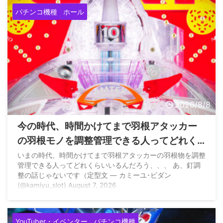
パチンコ機種
ホール
2026/8/8
今の時代、時間かけてまで羽根アタッカー
の羽根モノを調整管理できる人ってどれく
らいいるの？
いまの時代、時間かけてまで羽根アタッカーの羽根物を調整
管理できる人ってどれくらいいるんだろう、、、 あ、釘調
整の話じゃないです（定型文 — カミーユ･ビダン
(@kamiyu_slot) August 7, 2026
YouTuber・イベンター
パチンコ機種