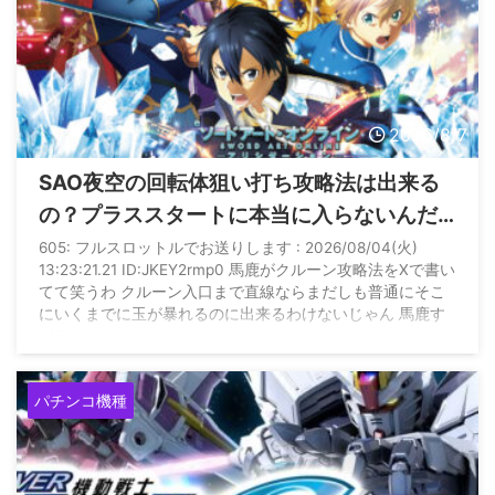
2026/8/7
SAO夜空の回転体狙い打ち攻略法は出来る
の？プラススタートに本当に入らないんだ
が
605: フルスロットルでお送りします : 2026/08/04(火)
13:23:21.21 ID:JKEY2rmp0 馬鹿がクルーン攻略法をXで書い
てて笑うわ クルーン入口まで直線ならまだしも普通にそこ
にいくまでに玉が暴れるのに出来るわけないじゃん 馬鹿す
ぎる
パチンコ機種