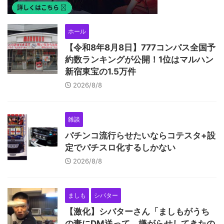
ホール
【令和8年8月8日】777コンパス全国予
約数ランキングが公開！1位はマルハン
新宿東宝の1.5万件
2026/8/8
雑談
パチンコ流行らせたいならコテスタ+設
定でパチスロ化するしかない
2026/8/8
ましも
シバター
【激化】シバターさん「ましもがうち
の妻にDM送って、嫌がらせしてきたの