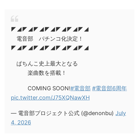
◤◢◤◢◤◢◤◢◤◢◤◢◤◢
電音部 パチンコ化決定！
◤◢◤◢◤◢◤◢◤◢◤◢◤◢
ぱちんこ史上最大となる
楽曲数を搭載！
COMING SOON!
#電音部
#電音部6周年
pic.twitter.com/J75XQNawXH
— 電音部プロジェクト公式 (@denonbu)
July
4, 2026