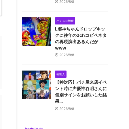
2026/8/8
パチスロ機種
L邪神ちゃんドロップキッ
クに往年の2chコピペネタ
の再現演出あるんだが
www
2026/8/8
芸能人
【神対応】パチ屋来店イベ
ント時に声優神谷明さんに
個別サインをお願いした結
果…
2026/8/8