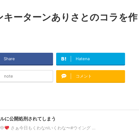
ンキーターンありさとのコラを作
Share
Hatena
note
コメント
ルに公開処刑されてしまう
践中
さぁ今日もくわなniいくわな〜#ウイング ...