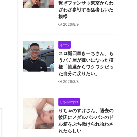
繋ぎファンサ→東京からわ
ざわざ参戦する猛者もいた
模様
2026/8/9
きーち
スロ垢四皇きーちさん、も
うパチ屋が嫌いになった模
様「抽選からワクワクだっ
た自分に戻りたい」
2026/8/8
りちゃのすけ
りちゃのすけさん、過去の
彼氏にメダルパンパンのド
ル箱をぶち撒けられ拾わさ
れたらしい