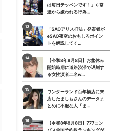
は毎日テッペンです！」←常
連から嫌われる行為...
「SAOアリス打法」発案者が
eSAO夜空のおもしろポイン
トを解説してく...
【令和8年8月8日】お盆休み
開始時期に道路渋滞で遅刻す
る女性演者二名w...
ワンダーランド百年橋店に来
店したましもさんのデータま
とめに不服な人「ま...
【令和8年8月8日】777コン
パス全国予約数ランキングが