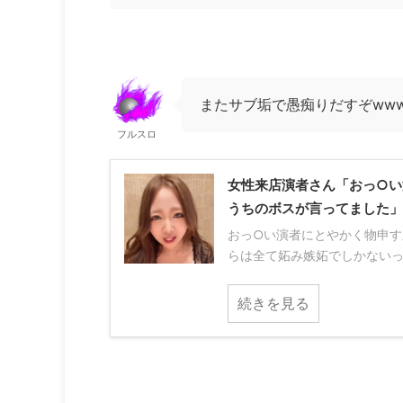
またサブ垢で愚痴りだすぞww
フルスロ
女性来店演者さん「おっ○い
うちのボスが言ってました」
おっ○い演者にとやかく物申
らは全て妬み嫉妬でしかないって 
続きを見る