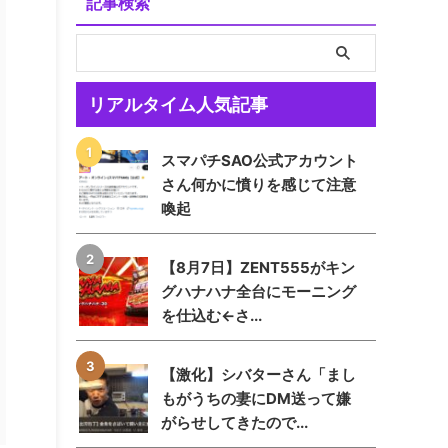
記事検索
リアルタイム人気記事
スマパチSAO公式アカウント
さん何かに憤りを感じて注意
喚起
【8月7日】ZENT555がキン
グハナハナ全台にモーニング
を仕込む←さ...
【激化】シバターさん「まし
もがうちの妻にDM送って嫌
がらせしてきたので...