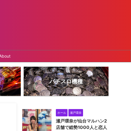
About
パチスロ機種
ホール
瀬戸環奈
瀬戸環奈が仙台マルハン2
店舗で総勢1000人と恋人