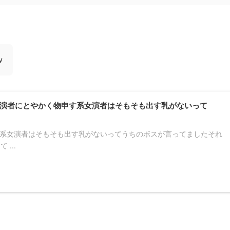
w
演者にとやかく物申す系女演者はそもそも出す乳がないって
す系女演者はそもそも出す乳がないってうちのボスが言ってましたそれ
...