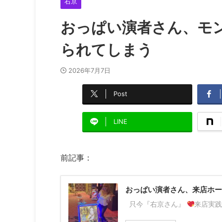
右京
おっぱい演者さん、モ
られてしまう
2026年7月7日
Post
LINE
前記事：
おっぱい演者さん、来店ホー
只今『右京さん』
来店実