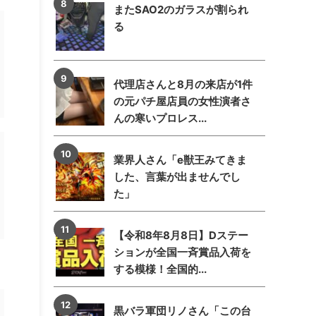
またSAO2のガラスが割られ
る
代理店さんと8月の来店が1件
の元パチ屋店員の女性演者さ
んの寒いプロレス...
業界人さん「e獣王みてきま
した、言葉が出ませんでし
た」
【令和8年8月8日】Dステー
ションが全国一斉賞品入荷を
する模様！全国的...
黒バラ軍団リノさん「この台