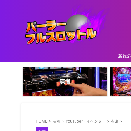
新着記
演者
HOME
>
演者
>
YouTuber・イベンター
>
右京
>