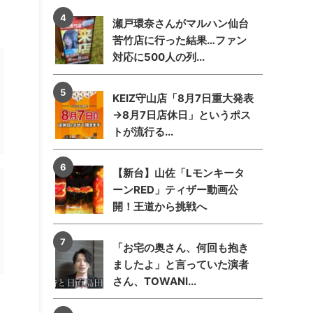
瀬戸環奈さんがマルハン仙台
苦竹店に行った結果…ファン
対応に500人の列...
KEIZ守山店「8月7日重大発表
→8月7日店休日」というポス
トが流行る...
【新台】山佐「Lモンキータ
ーンRED」ティザー動画公
開！王道から挑戦へ
「お宅の奥さん、何回も抱き
ましたよ」と言っていた演者
さん、TOWANI...