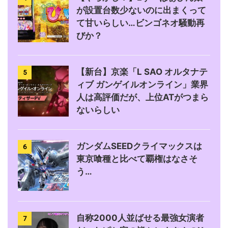
が設置台数少ないのに出まくって
て甘いらしい…ビンゴネオ騒動再
びか？
【新台】京楽「L SAO オルタナテ
5
ィブ ガンゲイルオンライン」業界
人は高評価だが、上位ATがつまら
ないらしい
ガンダムSEEDクライマックスは
6
東京喰種と比べて覇権はなさそ
う…
自称2000人並ばせる最強女演者
7