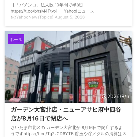
【「パチンコ」法人数 10年間で半減】
https://t.co/bhsM4Ftvxi — Yahoo!ニュース
(@YahooNewsTopics) August 5, 2026
ホール
2026/8/6
ガーデン大宮北店・ニューアサヒ府中四谷
店が8月16日で閉店へ
さいたま市北区の ガーデン大宮北が 8月16日で閉店するよ
うですhttps://t.co/Tg2zGD6YTB 貯玉や貯メダルの清算は 8