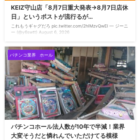
KEIZ守山店「8月7日重大発表→8月7日店休
日」というポストが流行るが…
これもうギャグだろ pic.twitter.com/2hIMzvQwEI — ジーニ
ー (@y6swtt) August 6, 2026
パチンコ業界
ホール
2026/8/6
パチンコホール法人数が10年で半減！業界
大変そうだと憐れんでいただけてる模様