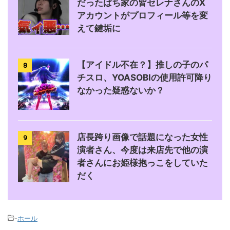
だったぱち家の皆セレナさんのX
アカウントがプロフィール等を変
えて鍵垢に
【アイドル不在？】推しの子のパ
8
チスロ、YOASOBIの使用許可降り
なかった疑惑ないか？
店長跨り画像で話題になった女性
9
演者さん、今度は来店先で他の演
者さんにお姫様抱っこをしていた
だく
-
ホール