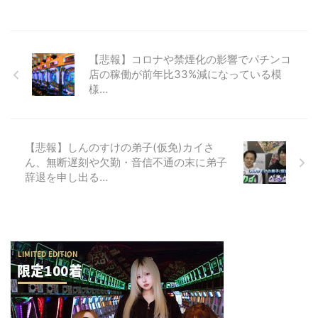
【悲報】コロナや禁煙化の影響でパチンコ
店の稼働が前年比33%減になっている模
様…
【悲報】しんのすけの弟子(仮免)カイさ
ん、無断遅刻や欠勤・音信不通の末に弟子
辞退を申し出る…