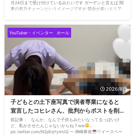
月24日まで受け付けているみたいです ガーデンと言えば 関
東の有力チェーンというイメージですが 競合が多いエリア
ではありますよね#パチンコ店#閉店
pic.twitter.com/aqlVNDQldb — すろまに
(@slotmania77777) August 5, 2026
YouTuber・イベンター
ホール
2026/8/5
子どもとの土下座写真で演者専業になると
宣言したコヒレさん、批判からポストを削
除して再度子どもとの土下座写真でご報告
前記事： なんか、なんで子供もみたいなってるっぽいけ
ど、私がさせたんじゃないからね？ww
…
pic.twitter.com/N2pEqYymUQ — 神崎希依
イースペー