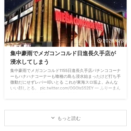
2026/8/3
集中豪雨でメガコンコルド日進長久手店が
浸水してしまう
集中豪雨でメガコンコルド1155日進長久手店パチンココーナ
ーもハナハナコーナーも喰種の島も浸水始まったけど打ち手
微動だにせずレバー叩いとる これが東海スロ垢よ。みんな
いい顔しとる。 pic.twitter.com/OGOlsS52EY — ふりーまん
(@freeman363672) August 2, 2026
もっと読む