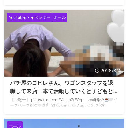
ス2がどれほどヤバいかわかってるよね 本当に申し訳ありま
せん pic.twitter.com/GyOwIkXOgb — てんぱ
／山陰最強
店アルファ店長 (@coco_alpha777) August 4, 2026
YouTuber・イベンター
ホール
2026/8/4
パチ屋のコヒレさん、ワゴンスタッフを退
職して来店一本で活動していくと子どもと
一緒に土下座へ
【ご報告】 pic.twitter.com/VJLlm7tFOq — 神崎希依
イ
ースペース600空港店 (@kiykanzaki) August 3, 2026
ホール