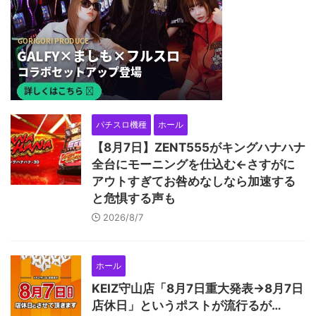
パチスロ機種
ホール
【8月7日】ZENT555がキングハナハナ
全台にモーニングを仕込む←さすがに
アウトすぎてお咎めなしなら加速する
と危惧する声も
2026/8/7
ホール
KEIZ守山店「8月7日重大発表→8月7日
店休日」というポストが流行るが…