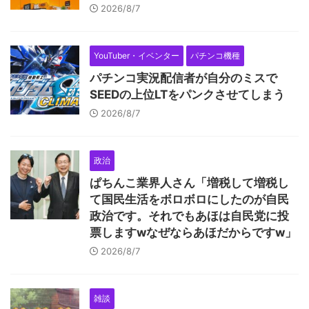
2026/8/7
YouTuber・イベンター
パチンコ機種
パチンコ実況配信者が自分のミスで
SEEDの上位LTをパンクさせてしまう
2026/8/7
政治
ぱちんこ業界人さん「増税して増税し
て国民生活をボロボロにしたのが自民
政治です。それでもあほは自民党に投
票しますwなぜならあほだからですw」
2026/8/7
雑談