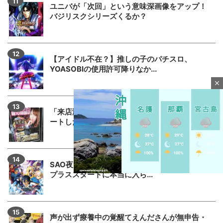
ユニバが「次回」という意味深画像をアップ！
バジリスクシリーズくるか？
【アイドル不在？】推しの子のパチスロ、
YOASOBIの使用許可降りなか...
close
「来店演者に無視されたから帰ります」とツイ
ートしたら本人降臨でリプバト...
SAO夜空の回転体狙い打ち攻略法は出来るの？
プラススタートに本当に入ら...
M
u
声が出ず療養中の覚醒てえんださんが無申告・
t