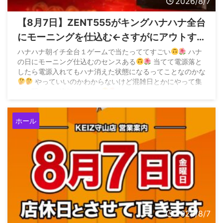
2026/8/7
【8月7日】ZENT555がキングハナハナ全台
にモーニングを仕込む←さすがにアウトす
ぎてお咎めなしなら加速すると危惧する声
ハナハナ朝イチ全台１ゲームで当たっててすごい
ハナ
の日にモーニング仕込むのセンスある
当てて電源落と
も
したら電源入れてもハナ消えた状態になるってことなのかな
やっていいのかわからないけど混雑日とかにやって集
客に繋げるの流行りそうな
pic.twitter.com/BIOzCoq0lc — 味噌
(@z3QM2EHwjP94458) August 7, 2026 &n ...
ホール
2026/8/7