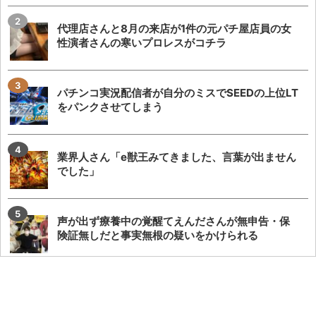
代理店さんと8月の来店が1件の元パチ屋店員の女
性演者さんの寒いプロレスがコチラ
パチンコ実況配信者が自分のミスでSEEDの上位LT
をパンクさせてしまう
業界人さん「e獣王みてきました、言葉が出ません
でした」
声が出ず療養中の覚醒てえんださんが無申告・保
険証無しだと事実無根の疑いをかけられる
【神ファンサ】瀬戸環奈さんが8月8日のマルハン
仙台駅東店・仙台苦竹店予定になるだけで話題沸...