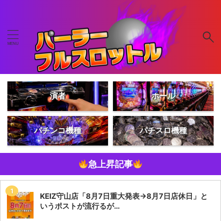
演者
ホール
パチンコ機種
パチスロ機種
急上昇記事
KEIZ守山店「8月7日重大発表→8月7日店休日」と
いうポストが流行るが…