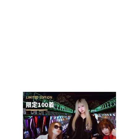
SAO夜空の回転体狙い打ち攻略法は出来るの？プ
ラススタートに本当に入らないんだが
【圧巻】完璧過ぎるからサー通路が完成する
ぱちんこ業界人さん「増税して増税して国民生活
をボロボロにしたのが自民政治です。それでもあ
ほ...
ホール関係者「SAO夜空もっと動くと思ってた
し、SEED2もっと悲惨だと思ってた、現実は難...