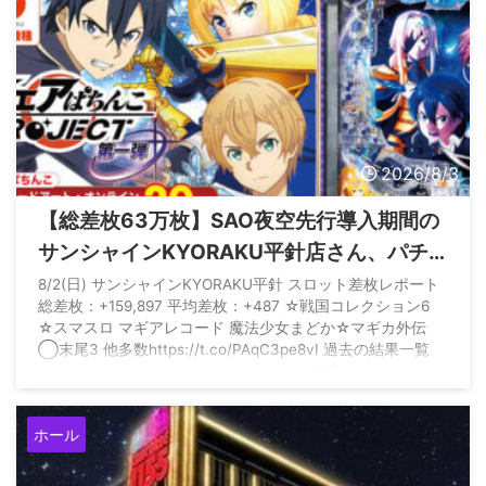
2026/8/3
【総差枚63万枚】SAO夜空先行導入期間の
サンシャインKYORAKU平針店さん、パチ
スロも大盤振る舞いだった模様
8/2(日) サンシャインKYORAKU平針 スロット差枚レポート
総差枚：+159,897 平均差枚：+487 ☆戦国コレクション6
☆スマスロ マギアレコード 魔法少女まどか☆マギカ外伝
◯末尾3 他多数https://t.co/PAqC3pe8vI 過去の結果一覧
https://t.co/acVfrsayOG — みんレポ 中部版
(@minrepo_chubu) August 2, 2026
ホール