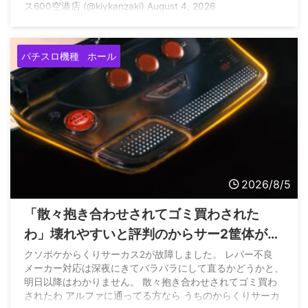
ス600空港店 (@kiykanzaki) August 4, 2026
パチスロ機種
ホール
2026/8/5
「散々抱き合わせされてゴミ買わされた
わ」壊れやすいと評判のからサー2筐体がレ
バー不良になって問合せたホールさんの悲
クソボケからくりサーカス2が故障しました。 レバー不良
メーカー対応は深夜にきてバラバラにして直るかどうかと、
痛な声
明日以降はわかりません。 散々抱き合わせされてゴミ買わ
されたわ アルファに通ってる方なら うちのからくりサーカ