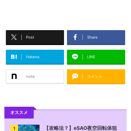
Post
Share
Hatena
LINE
note
コメント
オススメ
【攻略法？】eSAO夜空回転体狙
1