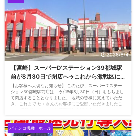
2026/8/4
【宮崎】スーパーD’ステーション39都城駅
前が8月30日で閉店へ→これから激戦区に
なるとの情報も
【お客様へ大切なお知らせ】 このたび、スーパーD’ステー
ション39都城駅前店は、令和8年8月30日（日）をもちまし
て閉店することとなりました。 地域の皆様に支えていただ
き、これまで たくさんのお客様にご愛顧いただきましたこ
と、 従業員一同、心より感謝申し上げます。…
pic.twitter.com/szbFejKIQI —
店長BB@D'ステ都城
(@tenchou_bb) August 3, 2026
パチンコ機種
ホール