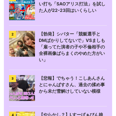
い打ち「SAOアリス打法」を試し
た人が22-23回はいくらしい
【勃発】シバター「競艇選手と
2
DMばかりしてないで」VSましも
「雇ってた演者の子や不倫相手の
全裸画像ばらまくのやめた方がい
い」
【悲報】でちゃう！こしあんさん
3
とにゃんぱすさん、過去の揉め事
から未だ雪解けしていない模様
【やらかし？】Lすーぱぁびん娘
4