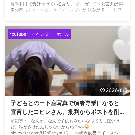
月24日まで受け付けているみたいです ガーデンと言えば 関
東の有力チェーンというイメージですが 競合が多いエリア
ではありますよね#パチンコ店#閉店
pic.twitter.com/aqlVNDQldb — すろまに
(@slotmania77777) August 5, 2026
YouTuber・イベンター
ホール
2026/8/5
子どもとの土下座写真で演者専業になると
宣言したコヒレさん、批判からポストを削
除して再度子どもとの土下座写真でご報告
前記事： なんか、なんで子供もみたいなってるっぽいけ
ど、私がさせたんじゃないからね？ww
…
pic.twitter.com/N2pEqYymUQ — 神崎希依
イースペー