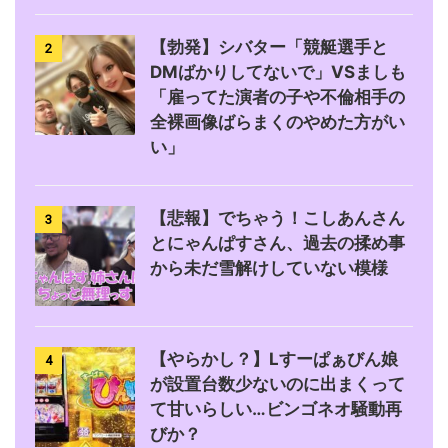
【勃発】シバター「競艇選手と
2
DMばかりしてないで」VSましも
「雇ってた演者の子や不倫相手の
全裸画像ばらまくのやめた方がい
い」
【悲報】でちゃう！こしあんさん
3
とにゃんぱすさん、過去の揉め事
から未だ雪解けしていない模様
【やらかし？】Lすーぱぁびん娘
4
が設置台数少ないのに出まくって
て甘いらしい…ビンゴネオ騒動再
びか？