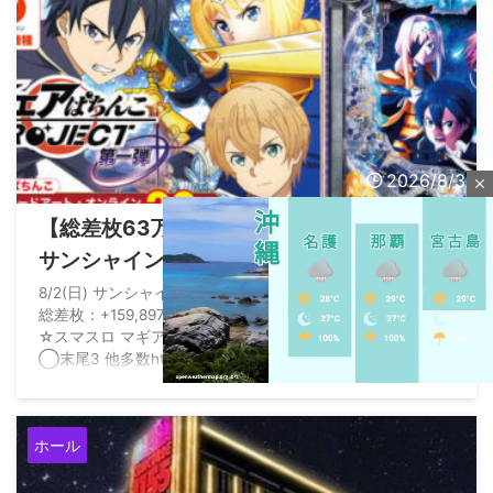
2026/8/3
close
【総差枚63万枚】SAO夜空先行導入期間の
サンシャインKYORAKU平針店さん、パチ
スロも大盤振る舞いだった模様
8/2(日) サンシャインKYORAKU平針 スロット差枚レポート
総差枚：+159,897 平均差枚：+487 ☆戦国コレクション6
☆スマスロ マギアレコード 魔法少女まどか☆マギカ外伝
◯末尾3 他多数https://t.co/PAqC3pe8vI 過去の結果一覧
https://t.co/acVfrsayOG — みんレポ 中部版
(@minrepo_chubu) August 2, 2026
M
ホール
u
t