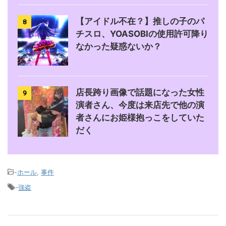
【アイドル不在？】推しの子のパ
8
チスロ、YOASOBIの使用許可降り
なかった疑惑ないか？
店長跨り画像で話題になった女性
9
演者さん、今度は来店先で他の演
者さんにお姫様抱っこをしていた
だく
-
ホール
,
事件
-
強盗