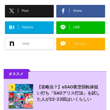
Post
Share
Hatena
LINE
note
コメント
オススメ
【攻略法？】eSAO夜空回転体狙
1
い打ち「SAOアリス打法」を試し
た人が22-23回はいくらしい