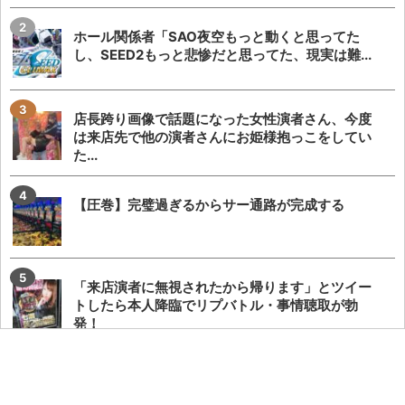
ホール関係者「SAO夜空もっと動くと思ってた
し、SEED2もっと悲惨だと思ってた、現実は難...
店長跨り画像で話題になった女性演者さん、今度
は来店先で他の演者さんにお姫様抱っこをしてい
た...
【圧巻】完璧過ぎるからサー通路が完成する
「来店演者に無視されたから帰ります」とツイー
トしたら本人降臨でリプバトル・事情聴取が勃
発！
【悲報】でちゃう！こしあんさんとにゃんぱすさ
ん、過去の揉め事から未だ雪解けしていない模様