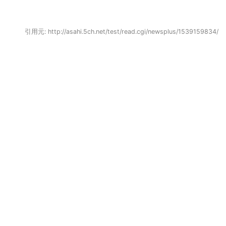
引用元: http://asahi.5ch.net/test/read.cgi/newsplus/1539159834/