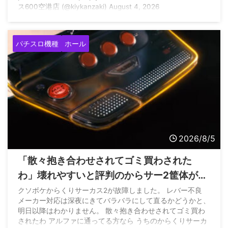
ス600空港店 (@kiykanzaki) August 4, 2026
パチスロ機種
ホール
2026/8/5
「散々抱き合わせされてゴミ買わされた
わ」壊れやすいと評判のからサー2筐体がレ
バー不良になって問合せたホールさんの悲
クソボケからくりサーカス2が故障しました。 レバー不良
メーカー対応は深夜にきてバラバラにして直るかどうかと、
痛な声
明日以降はわかりません。 散々抱き合わせされてゴミ買わ
されたわ アルファに通ってる方なら うちのからくりサーカ