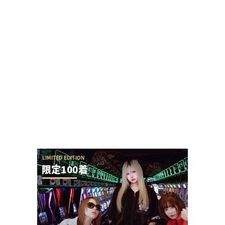
【勃発】シバター「競艇選手とDMばかりしてない
で」VSましも「雇ってた演者の子や不倫相手の...
【やらかし？】Lすーぱぁびん娘が設置台数少ない
のに出まくってて甘いらしい…ビンゴネオ騒動再...
【アイドル不在？】推しの子のパチスロ、
YOASOBIの使用許可降りなかった疑惑ないか？
パチ屋の女性店員さん、客と笑顔で会話しただけ
でクレームを言われる