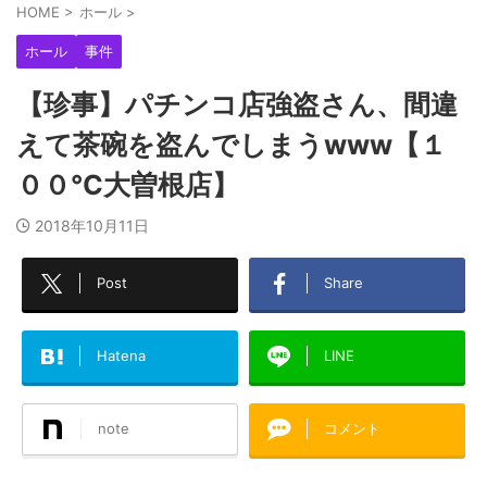
HOME
>
ホール
>
ホール
事件
【珍事】パチンコ店強盗さん、間違
えて茶碗を盗んでしまうwww【１
００℃大曽根店】
2018年10月11日
Post
Share
Hatena
LINE
note
コメント