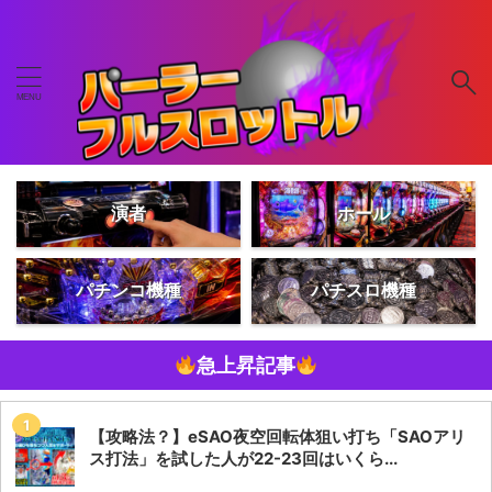
演者
ホール
パチンコ機種
パチスロ機種
急上昇記事
【攻略法？】eSAO夜空回転体狙い打ち「SAOアリ
ス打法」を試した人が22-23回はいくら...