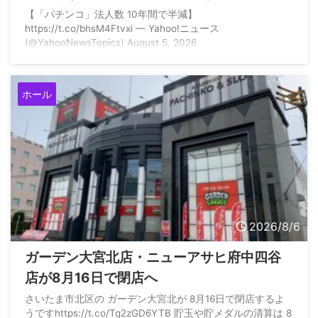
【「パチンコ」法人数 10年間で半減】
https://t.co/bhsM4Ftvxi — Yahoo!ニュース
(@YahooNewsTopics) August 5, 2026
ホール
2026/8/6
ガーデン大宮北店・ニューアサヒ府中四谷
店が8月16日で閉店へ
さいたま市北区の ガーデン大宮北が 8月16日で閉店するよ
うですhttps://t.co/Tg2zGD6YTB 貯玉や貯メダルの清算は 8