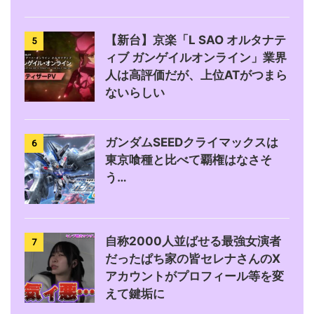
【新台】京楽「L SAO オルタナテ
5
ィブ ガンゲイルオンライン」業界
人は高評価だが、上位ATがつまら
ないらしい
ガンダムSEEDクライマックスは
6
東京喰種と比べて覇権はなさそ
う…
自称2000人並ばせる最強女演者
7
だったぱち家の皆セレナさんのX
アカウントがプロフィール等を変
えて鍵垢に