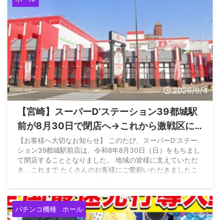
2026/8/4
【宮崎】スーパーD’ステーション39都城駅
前が8月30日で閉店へ→これから激戦区に
なるとの情報も
【お客様へ大切なお知らせ】 このたび、スーパーD’ステー
ション39都城駅前店は、令和8年8月30日（日）をもちまし
て閉店することとなりました。 地域の皆様に支えていただ
き、これまで たくさんのお客様にご愛顧いただきましたこ
と、 従業員一同、心より感謝申し上げます。…
pic.twitter.com/szbFejKIQI —
店長BB@D'ステ都城
(@tenchou_bb) August 3, 2026
パチンコ機種
ホール