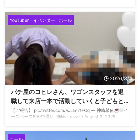
ス2がどれほどヤバいかわかってるよね 本当に申し訳ありま
せん pic.twitter.com/GyOwIkXOgb — てんぱ
／山陰最強
店アルファ店長 (@coco_alpha777) August 4, 2026
YouTuber・イベンター
ホール
2026/8/4
パチ屋のコヒレさん、ワゴンスタッフを退
職して来店一本で活動していくと子どもと
一緒に土下座へ
【ご報告】 pic.twitter.com/VJLlm7tFOq — 神崎希依
イ
ースペース600空港店 (@kiykanzaki) August 3, 2026
ホール