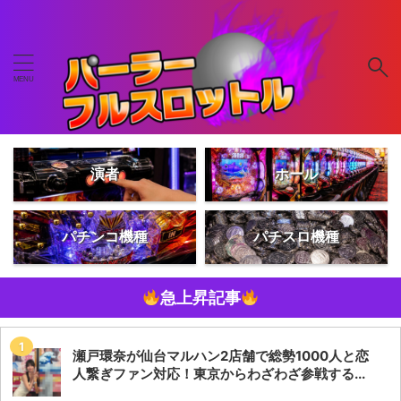
演者
ホール
パチンコ機種
パチスロ機種
急上昇記事
瀬戸環奈が仙台マルハン2店舗で総勢1000人と恋
人繋ぎファン対応！東京からわざわざ参戦する...