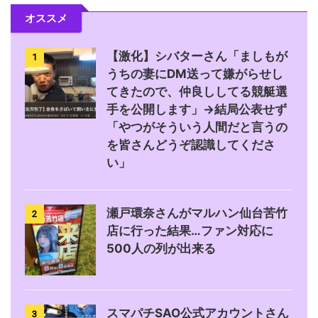
オススメ
【激化】シバターさん「ましもが
1
うちの妻にDM送って嫌がらせし
てきたので、仲良ししてる競艇選
手を公開します」→結局公表せず
「やつがそういう人間だと言うの
を皆さんどうぞ認識してくださ
い」
瀬戸環奈さんがマルハン仙台苦竹
2
店に行った結果…ファン対応に
500人の列が出来る
スマパチSAO公式アカウントさん
3