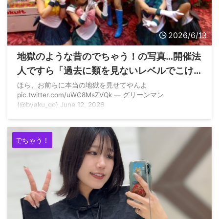
2026/6/13
地獄のような昔のでちゃう！の写真…開催法
人ですら「過去に類を見ないレベルでこけ
た企画」とボヤく
ほら、お前らに本当の地獄を見せてやんよ
pic.twitter.com/uWC8MsZVQk — グリーンマン
(@byaku_go) June 12, 2026
でちゃう！