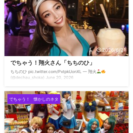
2026/6/21
でちゃう！翔火さん「ちちのひ」
ちちのひ pic.twitter.com/PxtpkUonXL — 翔火
(@dechau_shoka) June 20, 2026
でちゃう！
懐かしのネタ