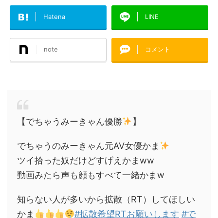
Hatena
LINE
note
コメント
【でちゃうみーきゃん優勝
】
でちゃうのみーきゃん元AV女優かま
ツイ拾った奴だけどすげえかまww
動画みたら声も顔もすべて一緒かまw
知らない人が多いから拡散（RT）してほしい
かま
#拡散希望RTお願いします
#で