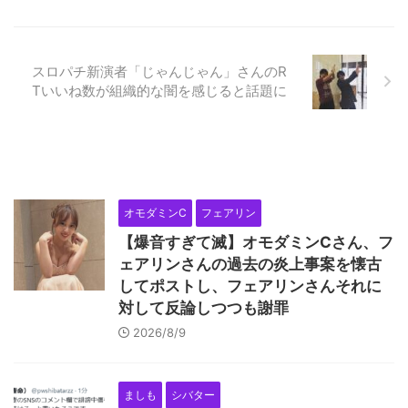
スロパチ新演者「じゃんじゃん」さんのR
Tいいね数が組織的な闇を感じると話題に
オモダミンC
フェアリン
【爆音すぎて滅】オモダミンCさん、フ
ェアリンさんの過去の炎上事案を懐古
してポストし、フェアリンさんそれに
対して反論しつつも謝罪
2026/8/9
ましも
シバター