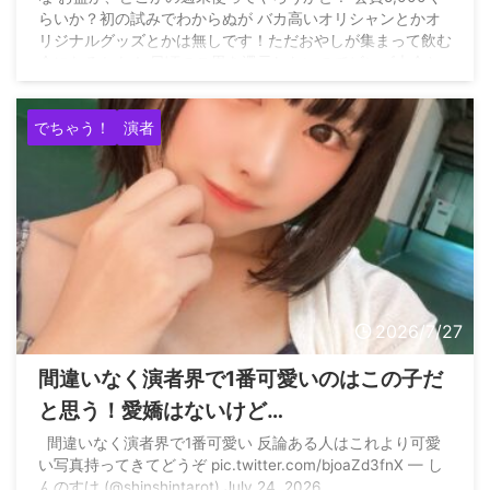
らいか？初の試みでわからぬが バカ高いオリシャンとかオ
リジナルグッズとかは無しです！ただおやしが集まって飲む
会になるかも！ 日頃のご恩を還元したいのでビンゴ大会と
かしたいw https://t.co/fzWlQIPpHp — かおりん でちゃう！
(@kao_hanagatktk) July 28, 2026
でちゃう！
演者
2026/7/27
間違いなく演者界で1番可愛いのはこの子だ
と思う！愛嬌はないけど…
間違いなく演者界で1番可愛い 反論ある人はこれより可愛
い写真持ってきてどうぞ pic.twitter.com/bjoaZd3fnX — し
んのすけ (@shinshintarot) July 24, 2026