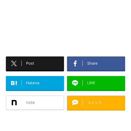
Post
Share
Hatena
LINE
note
コメント