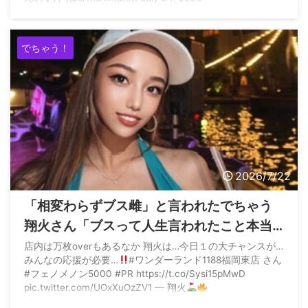
でちゃう！
2026/7/22
「相変わらずブス雌」と言われたでちゃう
翔火さん「ブスって人生言われたこと本当
になさすぎてびっくり」→暴言を発した理
店内は万枚overもあるなか 翔火は…今日１の大チャンスが…
みんなの応援が必要…
#ワンダーランド1188福岡東店 さん
由を犯人が正直に自白する展開へwww
#フェノメノン5000 #PR https://t.co/Sysi15pMwD
pic.twitter.com/UOxXuOzZV1 — 翔火
(@dechau_shoka) July 21, 2026