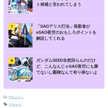
ト候補と言われてしまう
「SAOアリス打法」発案者が
7
eSAO夜空のおもしろポイントを
解説してくれる
ガンダムSEED全然回らんのだけ
8
ど、こんなんじゃSAO夜空にも勝
てないし覇権なんて有り得ないよ
-
でちゃう！
-
でちゃう