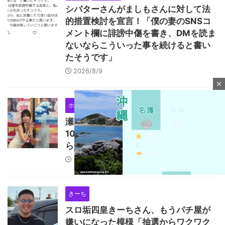
シバターさんがましもさんに対して法
的措置検討を宣言！「僕の妻のSNSコ
メント欄に誹謗中傷を書き、DMを読ま
ないならこういった事を続けると書い
たそうです」
2026/8/9
close
ホール
瀬戸環奈
瀬戸環奈が仙台マルハン2店舗で総勢
1000人と恋人繋ぎファン対応！東京か
らわざわざ参戦する猛者もいた模様
2026/8/9
きーち
M
スロ垢四皇きーちさん、もうパチ屋が
u
嫌いになった模様「抽選からワクワク
t