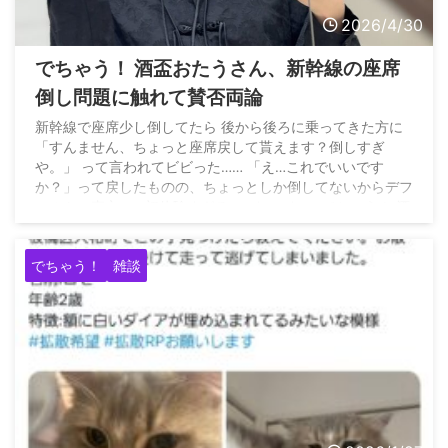
2026/4/30
でちゃう！ 酒盃おたうさん、新幹線の座席
倒し問題に触れて賛否両論
新幹線で座席少し倒してたら 後から後ろに乗ってきた方に
「すんません、ちょっと座席戻して貰えます？倒しすぎ
や。」 って言われてビビった…… 「え…これでいいです
か？」って戻したものの、ちょっとしか倒してないからデフ
ォルトの直立…… 初体験すぎる……:( ;◜ᴗ◝;): — でちゃう！ 酒
盃おたう
(@oss_panda) April 28, 2026
でちゃう！
雑談