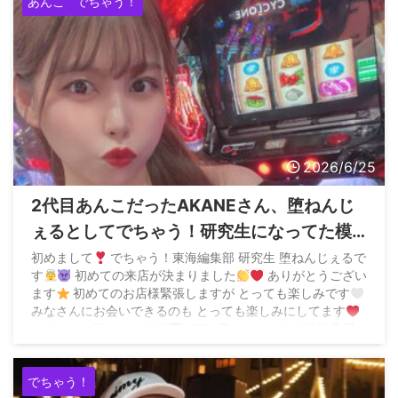
あんこ
でちゃう！
2026/6/25
2代目あんこだったAKANEさん、堕ねんじ
ぇるとしてでちゃう！研究生になってた模
様
初めまして
でちゃう！東海編集部 研究生 堕ねんじぇるで
す
初めての来店が決まりました
ありがとうござい
ます
初めてのお店様緊張しますが とっても楽しみです
みなさんにお会いできるのも とっても楽しみにしてます
よろしくお願いします
#PR #堕ねんじぇる #拡散希望
pic ...
でちゃう！