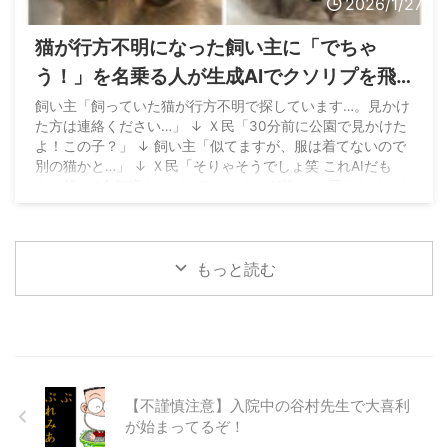
2026/1/27
猫が行方不明になった飼い主に「でちゃ
う！」を名乗る人が生成AIでクソリプを飛
ばす→批判殺到に加えてでちゃう！にもク
飼い主「飼っていた猫が行方不明で探しています…。見かけ
た方は連絡ください…」 ↓ Ｘ民「30分前に公園で見かけた
レームが行っている模様
よ！この子？」 ↓ 飼い主「似てますが、服は着てないので
別の猫かと…」 ↓ Ｘ民「そりゃそうでしょ笑 これAIだも
ん！笑」 “今年度ナンバーワンのクソAI使い”、早くもノミネ
ートへ https://t.co/rn1LUrPfOJ
pic.twitter.com/DbuOuBR9MW — 滝沢ガレソ (@tkzwgrs)
January 26, 2026
もっと読む
【不謹慎注意】入院中の谷村先生で大喜利
が始まってるぞ！