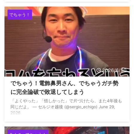
でちゃう！
2026/6/30
でちゃう！電飾鼻男さん、でちゃうガチ勢
に完全論破で敗退してしまう
「よくやった」「惜しかった」で片づけたら、また4年後も
同じだよ。 — セルジオ越後 (@sergio_echigo) June 29,
2026