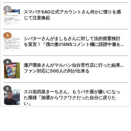
スマパチSAO公式アカウントさん何かに憤りを感
じて注意喚起
シバターさんがましもさんに対して法的措置検討
を宣言！「僕の妻のSNSコメント欄に誹謗中傷を...
瀬戸環奈さんがマルハン仙台苦竹店に行った結果…
ファン対応に500人の列が出来る
スロ垢四皇きーちさん、もうパチ屋が嫌いになっ
た模様「抽選からワクワクだった自分に戻りた
い」
【激化】シバターさん「ましもがうちの妻にDM送
って嫌がらせしてきたので、仲良ししてる競艇選...