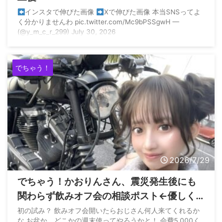
インスタで伸びた画像
Xで伸びた画像 本当SNSってよ
く分かりませんわ pic.twitter.com/Mc9bPSSgwH —
(@y_m_c_r_299) July 30, 2026
でちゃう！
2026/7/29
でちゃう！かおりんさん、震災発生後にも
関わらず飲みオフ会の相談ポスト←優しく
タイミングを諭される
初の試み？ 飲みオフ会開いたらおじさん何人来てくれるか
な お盆か、どこかの週末使ってやろうかと！ 会費5,000く