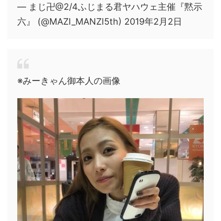
— まじ卍@2/4ふじまる君ヤハウェ主催『黙示
六』 (@MAZI_MANZI5th) 2019年2月2日
※みーきゃん御本人の画像