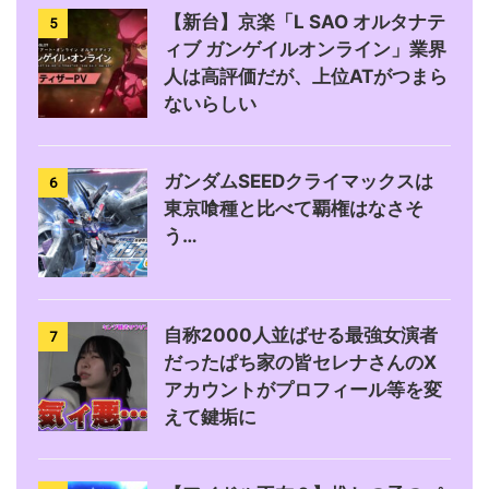
【新台】京楽「L SAO オルタナテ
5
ィブ ガンゲイルオンライン」業界
人は高評価だが、上位ATがつまら
ないらしい
ガンダムSEEDクライマックスは
6
東京喰種と比べて覇権はなさそ
う…
自称2000人並ばせる最強女演者
7
だったぱち家の皆セレナさんのX
アカウントがプロフィール等を変
えて鍵垢に