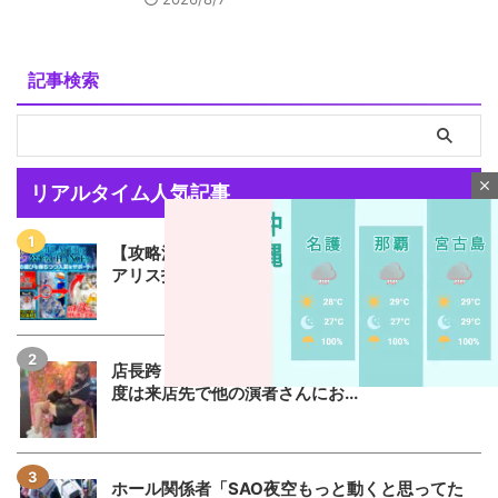
記事検索
close
リアルタイム人気記事
【攻略法？】eSAO夜空回転体狙い打ち「SAO
アリス打法」を試した人が...
店長跨り画像で話題になった女性演者さん、今
度は来店先で他の演者さんにお...
M
u
ホール関係者「SAO夜空もっと動くと思ってた
t