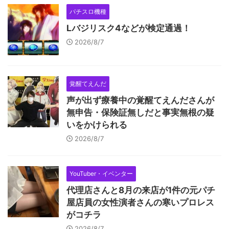
パチスロ機種
Lバジリスク4などが検定通過！
2026/8/7
覚醒てえんだ
声が出ず療養中の覚醒てえんださんが
無申告・保険証無しだと事実無根の疑
いをかけられる
2026/8/7
YouTuber・イベンター
代理店さんと8月の来店が1件の元パチ
屋店員の女性演者さんの寒いプロレス
がコチラ
2026/8/7