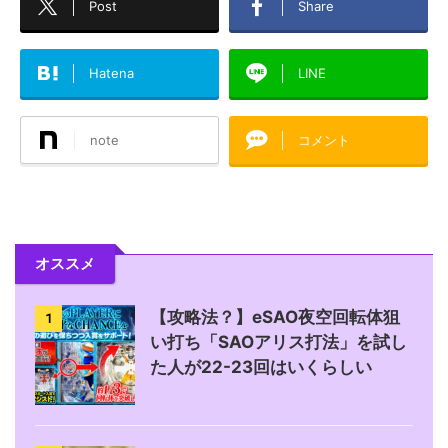
Post
Share
Hatena
LINE
note
コメント
オススメ
【攻略法？】eSAO夜空回転体狙
1
い打ち「SAOアリス打法」を試し
た人が22-23回はいくらしい