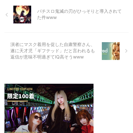
パチスロ鬼滅の刃がひっそりと導入されて
た件www
演者にマスク着用を促した自粛警察さん、
遂に天才児「ギフテッド」だと言われるも
返信が意味不明過ぎてIQ高そうwww