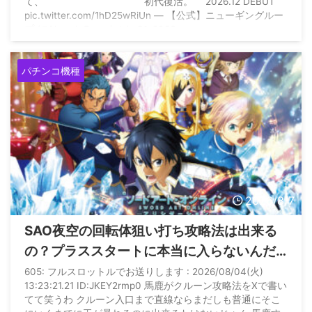
て、 初代復活。 2026.12 DEBUT
pic.twitter.com/1hD25wRiUn — 【公式】ニューギングルー
プ (@NewginGroup) July 31, 2026
パチンコ機種
2026/8/7
SAO夜空の回転体狙い打ち攻略法は出来る
の？プラススタートに本当に入らないんだ
が
605: フルスロットルでお送りします : 2026/08/04(火)
13:23:21.21 ID:JKEY2rmp0 馬鹿がクルーン攻略法をXで書い
てて笑うわ クルーン入口まで直線ならまだしも普通にそこ