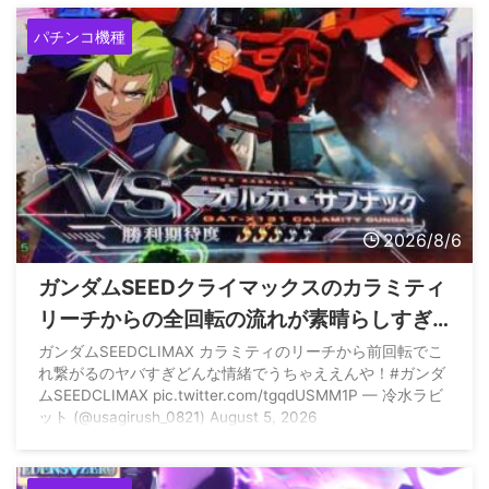
パチンコ機種
2026/8/6
ガンダムSEEDクライマックスのカラミティ
リーチからの全回転の流れが素晴らしすぎ
ると話題に
ガンダムSEEDCLIMAX カラミティのリーチから前回転でこ
れ繋がるのヤバすぎどんな情緒でうちゃええんや！#ガンダ
ムSEEDCLIMAX pic.twitter.com/tgqdUSMM1P — 冷水ラビ
ット (@usagirush_0821) August 5, 2026