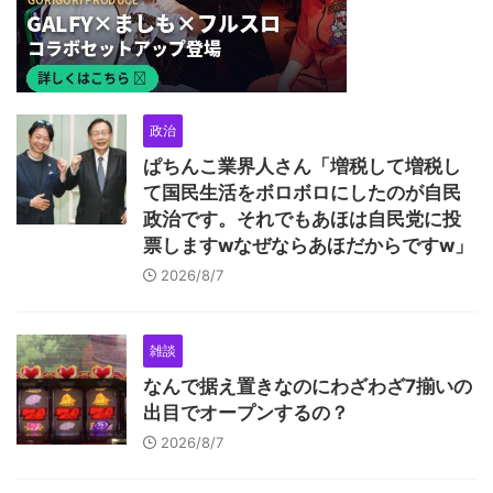
政治
ぱちんこ業界人さん「増税して増税し
て国民生活をボロボロにしたのが自民
政治です。それでもあほは自民党に投
票しますwなぜならあほだからですw」
2026/8/7
雑談
なんで据え置きなのにわざわざ7揃いの
出目でオープンするの？
2026/8/7