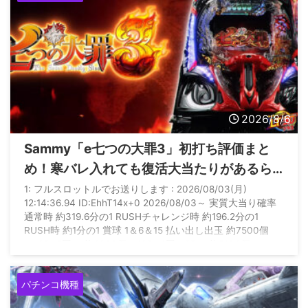
2026/8/6
Sammy「e七つの大罪3」初打ち評価まと
め！寒バレ入れても復活大当たりがあるら
しいぞ
1: フルスロットルでお送りします : 2026/08/03(月)
12:14:36.94 ID:EhhT14x+0 2026/08/03～ 実質大当り確率
通常時 約319.6分の1 RUSHチャレンジ時 約196.2分の1
RUSH時 約1分の1 賞球 1＆6＆15 払い出し出玉 約7500個
（10R×5回） 約6300個（10R×4回＋2R） 約5100個
（10R×3回＋2R×2回） 約3900個（10R×2回＋2R×3回） 約
2700個（10R回＋2R×4回） 約1500個（2R×5回） 約450 ...
パチンコ機種