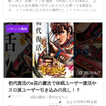
岐：26.2 評価：クソ台 感想：15年前くらいの演出と、 よ
くわからん北斗無双パロディが ただただ滑ってる残念な
台。 どうせ年末に出る北斗の機歴でしょ？ デカへそじゃな
ければワーストクソ台筆頭。 — 現役設定師 (@genn_eki)
August 6, 2026
パチンコ機種
2026/8/7
初代復活のe花の慶次で休眠ユーザー復活や
スロ派ユーザー引き込みの兆し！？
◤￣￣￣ e花の慶次～雲のかなたに
＿＿＿◢ およそ20年の時を経