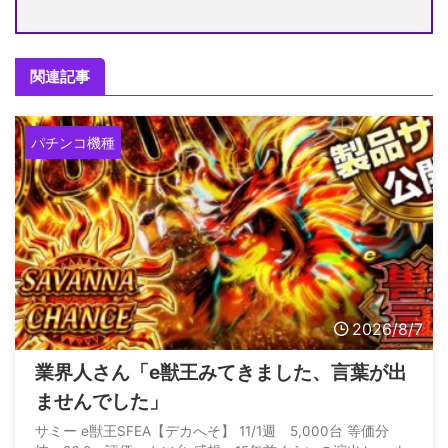
関連記事
パチンコ機種
2026/8/7
業界人さん「e獣王みてきました、言葉が出
ませんでした」
サミー e獣王SFEA【デカへそ】 11/1週 5,000台 等価分