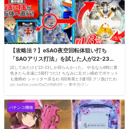
2026/8/6
【攻略法？】eSAO夜空回転体狙い打ち
「SAOアリス打法」を試した人が22-23回
はいくらしい
試してみたけど22-23しか回らんかった。 やるなら6時に黄
色きたら永遠に5発打つだけ ちなみに左ガン締めでポケット
も激締め シャッター戻るわ 6回単発と3連1回 クソ負けたわ
pic.twitter.com/GaCn1NRrDf — 車中泊マン
(@7TtheGQXMfihwdh) August 5, 2026
パチンコ機種