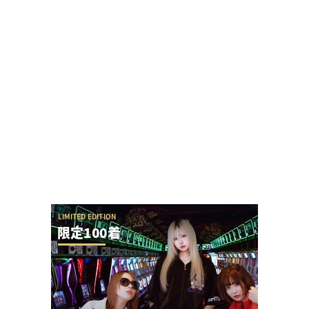
【攻略法？】eSAO夜空回転体狙い打ち「SAOアリ
ス打法」を試した人が22-23回はいくら...
【圧巻】完璧過ぎるからサー通路が完成する
【勃発】シバター「競艇選手とDMばかりしてない
で」VSましも「雇ってた演者の子や不倫相手の...
ホール関係者「SAO夜空もっと動くと思ってた
し、SEED2もっと悲惨だと思ってた、現実は難...