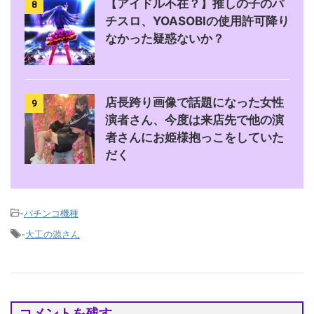
【アイドル不在？】推しの子のパ
8
チスロ、YOASOBIの使用許可降り
なかった疑惑ないか？
店長跨り画像で話題になった女性
9
演者さん、今度は来店先で他の演
者さんにお姫様抱っこをしていた
だく
-
パチンコ機種
-
大工の源さん
コメントを残す