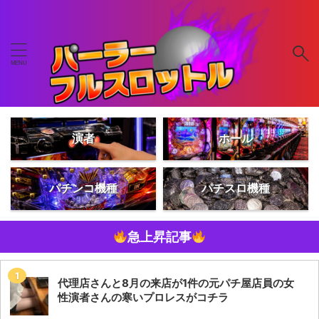
演者
ホール
パチンコ機種
パチスロ機種
急上昇記事
代理店さんと8月の来店が1件の元パチ屋店員の女
性演者さんの寒いプロレスがコチラ