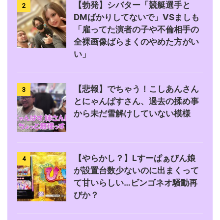
【勃発】シバター「競艇選手と
2
DMばかりしてないで」VSましも
「雇ってた演者の子や不倫相手の
全裸画像ばらまくのやめた方がい
い」
【悲報】でちゃう！こしあんさん
3
とにゃんぱすさん、過去の揉め事
から未だ雪解けしていない模様
【やらかし？】Lすーぱぁびん娘
4
が設置台数少ないのに出まくって
て甘いらしい…ビンゴネオ騒動再
びか？