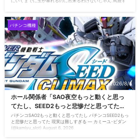
にいくまでに玉が暴れるのに出来るわけないじゃん 馬鹿す
ぎる
パチンコ機種
2026/8/6
ホール関係者「SAO夜空もっと動くと思っ
てたし、SEED2もっと悲惨だと思ってた、
現実は難しすぎる」
パチンコSAO2もっと動くと思ってたし パチンコSEED2もっ
と悲惨だと思ってた 現実は難しすぎる — カミーユ･ビダン
(@kamiyu_slot) August 6, 2026