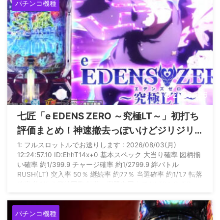
パチンコ機種
2026/8/6
七匠「e EDENS ZERO ～究極LT～」初打ち
評価まとめ！神速撤去っぽいけどジリジリ
人気出る機種ってあったか？
1: フルスロットルでお送りします : 2026/08/03(月)
12:24:57.10 ID:EhhT14x+0 基本スペック 大当り確率 図柄揃
い確率 約1/399.9 チャージ確率 約1/2799.9 絆バトル
RUSH(LT) 突入率 50％ 継続率 約77％ 当選確率 約1/1.7 転落
確率 約1/5.7 継続回数 転落or実質次回まで ULTRA OVER
DRIVE(究極LT) 継続率 約77％ 当選確率 約1/1.3 転落確率 約
1/4.2 継続回数 転落or実質次回まで 賞球数 1＆5＆ ...
パチンコ機種