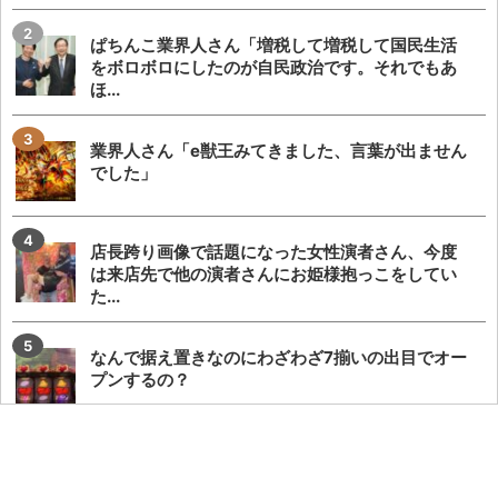
ぱちんこ業界人さん「増税して増税して国民生活
をボロボロにしたのが自民政治です。それでもあ
ほ...
業界人さん「e獣王みてきました、言葉が出ません
でした」
店長跨り画像で話題になった女性演者さん、今度
は来店先で他の演者さんにお姫様抱っこをしてい
た...
なんで据え置きなのにわざわざ7揃いの出目でオー
プンするの？
声が出ず療養中の覚醒てえんださんが無申告・保
険証無しだと事実無根の疑いをかけられる