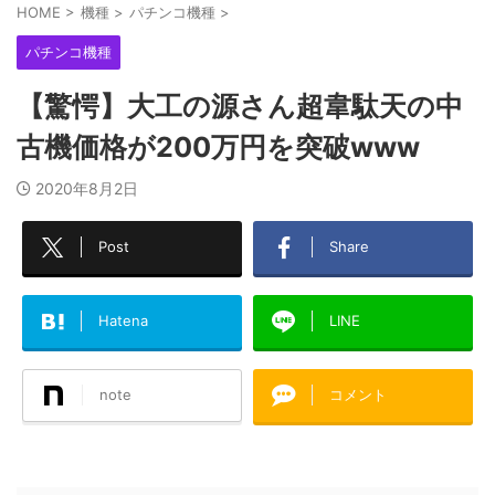
HOME
>
機種
>
パチンコ機種
>
パチンコ機種
【驚愕】大工の源さん超韋駄天の中
古機価格が200万円を突破www
2020年8月2日
Post
Share
Hatena
LINE
note
コメント