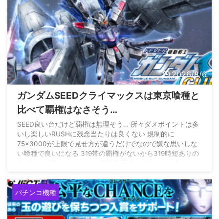
2026/8/6
ガンダムSEEDクライマックスは東京喰種と
比べて覇権はなさそう…
SEED良い台だけど覇権は無理そう… 所々ダメポイントは多
いし楽しいRUSHに残念当たりは良くない 規制的に
75×3000が上限で見せ方が違うだけでなので嫌な思いしな
い喰種で良いになる 319帯の覇権がないから319時短ありの
台で出せば良かったのに… 新規作画多めでファンも気にな
るのに399の52凸は無理よ
pic.twitter.com/gRq26dHfYt
— 最強黄金騎士ぱちんかす
(@Gold_WolfGARO_) August
パチンコ機種
4, 2026