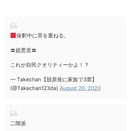
保釈中に罪を重ねる、
〓超悪党〓
これが自民クオリティーかよ！？
— Takechan【脱原発に家族で3票】
(@Takechan123da)
August 20, 2020
二階派