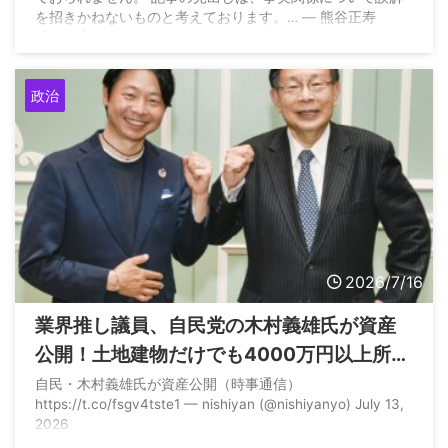
を招きかねないものと考えております。… — 熊谷正寿
【GMO】 (@m_kumagai) July 15, 2026
政治
2026/7/16
業界推し議員、自民党の木村義雄氏が資産
公開！土地建物だけでも4000万円以上所有
している模様
自民・木村義雄氏が資産公開（時事通信）
https://t.co/fsgv4tste1 — nishiyan (@nishiyanyo) July 13,
2026