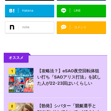
Hatena
LINE
note
コメント
オススメ
【攻略法？】eSAO夜空回転体狙
1
い打ち「SAOアリス打法」を試し
た人が22-23回はいくらしい
【勃発】シバター「競艇選手と
2