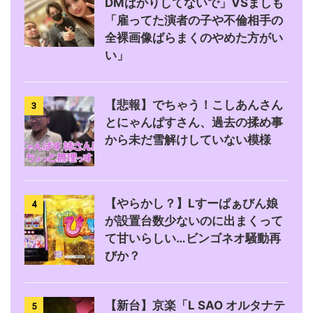
DMばかりしてないで」VSましも
「雇ってた演者の子や不倫相手の
全裸画像ばらまくのやめた方がい
い」
【悲報】でちゃう！こしあんさん
3
とにゃんぱすさん、過去の揉め事
から未だ雪解けしていない模様
【やらかし？】Lすーぱぁびん娘
4
が設置台数少ないのに出まくって
て甘いらしい…ビンゴネオ騒動再
びか？
【新台】京楽「L SAO オルタナテ
5