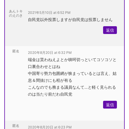
あんトキ
2021年5月10日 at 6:52 PM
のえのき
自民党以外投票しますが自民党は投票しません
返信
匿名
2020年8月20日 at 6:32 PM
端金は貰わねえよとか啖呵切っといてコソコソと
口裏合わせとはね
中国寄り勢力包囲網が狭まっているとは言え、姑
息＆間抜けにも程が有る
こんなのでも務まる議員なんて…と軽く見られる
のは当たり前だわ自民党
返信
匿名
2020年8月20日 at 6:23 PM