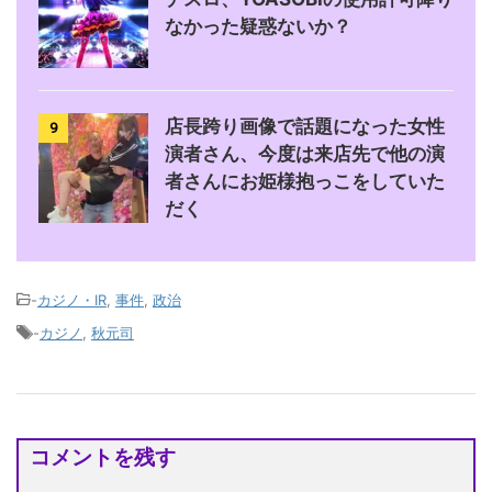
なかった疑惑ないか？
店長跨り画像で話題になった女性
9
演者さん、今度は来店先で他の演
者さんにお姫様抱っこをしていた
だく
-
カジノ・IR
,
事件
,
政治
-
カジノ
,
秋元司
コメントを残す