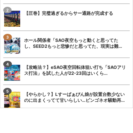
【圧巻】完璧過ぎるからサー通路が完成する
ホール関係者「SAO夜空もっと動くと思ってた
し、SEED2もっと悲惨だと思ってた、現実は難...
【攻略法？】eSAO夜空回転体狙い打ち「SAOアリ
ス打法」を試した人が22-23回はいくら...
【やらかし？】Lすーぱぁびん娘が設置台数少ない
のに出まくってて甘いらしい…ビンゴネオ騒動再...
【悲報】でちゃう！こしあんさんとにゃんぱすさ
ん、過去の揉め事から未だ雪解けしていない模様