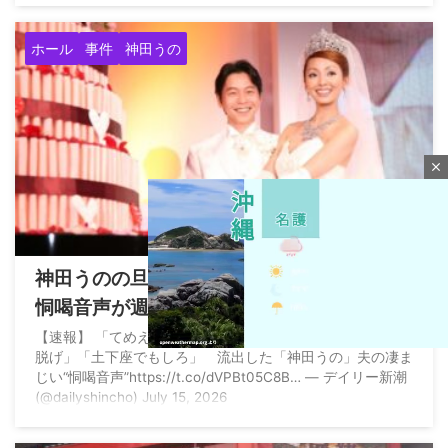
ホール
事件
神田うの
close
2026/7/15
神田うのの旦那エスパス日拓西村拓郎氏の
恫喝音声が週刊誌にすっぱ抜かれる「土下
座でもしろ」→原因はキャッシュレス決済
【速報】 「てめえ、舐めんなよ。コラ！ この野郎！ 靴
脱げ」「土下座でもしろ」 流出した「神田うの」夫の凄ま
らしい
じい“恫喝音声”https://t.co/dVPBt05C8B… — デイリー新潮
(@dailyshincho) July 15, 2026
M
u
t