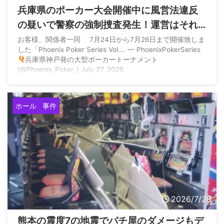
兵庫県のポーカー大会開催中に風営法違反
の疑いで警察の強制捜査発生！運営はそれ
でも後日プライズ(賞品)付与すると宣言
お客様、関係者一同 7月24日から7月26日まで開催致しま
した「Phoenix Poker Series Vol.… — PhoenixPokerSeries
兵庫県神戸発の大型ポーカートーナメント
(@Phoenix_Poker_) July 27, 2026
ホール
事件
2026/7/28
熊本の震度7の地震でパチ屋のダメージもデ