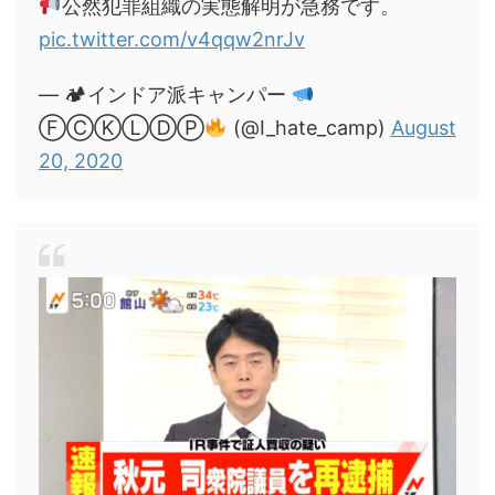
公然犯罪組織の実態解明が急務です。
pic.twitter.com/v4qqw2nrJv
— 🏕インドア派キャンパー
ⒻⒸⓀⓁⒹⓅ
(@I_hate_camp)
August
20, 2020