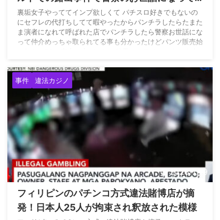
いた模様
裏垢女子やっててインプ欲しくて パチスロ好きでもないの
にセフレの代打ちしてて暇やったからパンチラしたらたまた
ま演者になれて呼ばれた店でパンチラしたら警察お世話にな
って仲介めっちゃ取られてる事も分かったけどパンツ販売始
めれたしFCの売上は上がったし結果オーライ。そういう人
生。幸 — りりー/riri (@riri_mona0616) July 22, 2026
事件
違法カジノ
2026/7/19
フィリピンのパチンコ方式違法賭博店が摘
発！日本人25人が拘束され釈放された模様