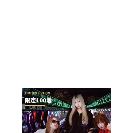
初代復活のe花の慶次で休眠ユーザー復活やスロ派
ユーザー引き込みの兆し！？
【勃発】シバター「競艇選手とDMばかりしてない
で」VSましも「雇ってた演者の子や不倫相手の...
SAO夜空の回転体狙い打ち攻略法は出来るの？プ
ラススタートに本当に入らないんだが
ユニバが「次回」という意味深画像をアップ！バ
ジリスクシリーズくるか？