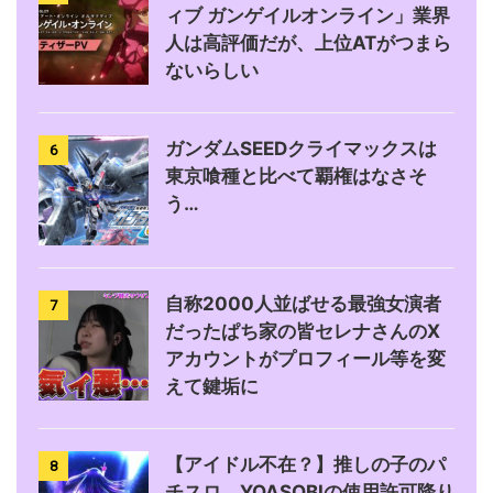
ィブ ガンゲイルオンライン」業界
人は高評価だが、上位ATがつまら
ないらしい
ガンダムSEEDクライマックスは
6
東京喰種と比べて覇権はなさそ
う…
自称2000人並ばせる最強女演者
7
だったぱち家の皆セレナさんのX
アカウントがプロフィール等を変
えて鍵垢に
【アイドル不在？】推しの子のパ
8
チスロ、YOASOBIの使用許可降り