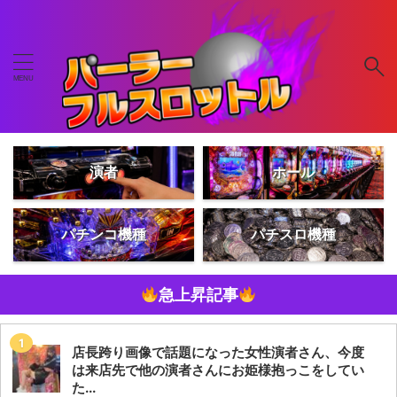
演者
ホール
パチンコ機種
パチスロ機種
急上昇記事
店長跨り画像で話題になった女性演者さん、今度
は来店先で他の演者さんにお姫様抱っこをしてい
た...