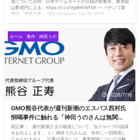
道について説明「日本ゲームカードが巨額詐欺被害、被害額
っている模様
は数億円に上る」https://t.co/Vgd6tKWFDh — パチンコ業
界誌「遊技日本」 (@yuginippon) July 16, 2026
ホール
事件
神田うの
2026/7/16
GMO熊谷代表が週刊新潮のエスパス西村氏
恫喝事件に触れる「神田うのさんは無関
係、西村拓郎さんは被害者、当局に相談し
前記事： 週刊新潮さまの報道について、当グループの認識
をお伝えします。 １）神田うのさんは、本件に一切関係し
ている」
ておられません。 記事の見出しは、事実関係について誤解