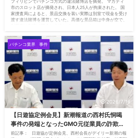
フィリピンでパチンコ方式の違法賭博店を摘発。 マカティ
市のスロット店が摘発され、日本人25人が拘束された。 国
家捜査局によると、景品交換を装い実際は別室で現金を受け
渡す違法賭博を運営していた。高価な景品箱は中身が空で、
利用客は別室で現金と交換していたという。
https://t.co/M0XEcaXb1p — フィリピンのニュースあれこ
れ (@pharekore) July 17, 2026
パチンコ業界
事件
2026/7/16
【日遊協定例会見】新潮報道の西村氏恫喝
事件の発端となったGMO元従業員の詐欺
は、日本ゲームカードへの数億円被害とな
前記事： 日遊協が定例会見、西村会長がデイリー新潮の報