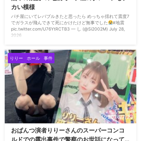
カい模様
パチ屋にいてレバブルきたと思ったら めっちゃ揺れて震度7
でガラスが飛んできて死にかけたけど無事でした
#地震
pic.twitter.com/U76YtRCTB3 — し (@Si2002M) July 28,
2026
りりー
ホール
事件
2026/7/23
おぱんつ演者りりーさんのスーパーコンコ
ルドでの露出事件で警察のお世話になって