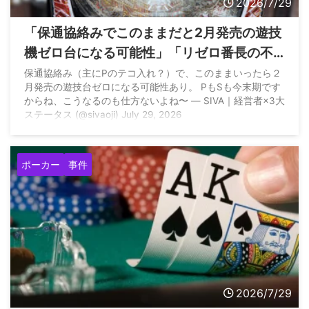
2026/7/29
「保通協絡みでこのままだと2月発売の遊技
機ゼロ台になる可能性」「リゼロ番長の不
正基板の犯人が関西でめくれる」など経営
保通協絡み（主にPのテコ入れ？）で、このままいったら２
月発売の遊技台ゼロになる可能性あり。 PもSも今末期です
者が匂わす
からね、こうなるのも仕方ないよね〜 — SIVA｜経営者×3大
ステータス (@sivaoji) July 29, 2026
ポーカー
事件
2026/7/29