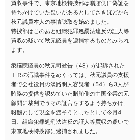
買収事件で、東京地検特捜部は贈賄側に偽証を
持ちかけていた疑いがあるとしてさきほどから
秋元議員本人の事情聴取を始めました。
特捜部はこのあと組織犯罪処罰法違反の証人等
買収の疑いで秋元議員を逮捕するものとみられ
ます。
衆議院議員の秋元司被告（48）が起訴された
ＩＲの汚職事件をめぐっては、秋元議員の支援
者で会社役員の淡路明人容疑者（54）ら3人が
賄賂の提供を認めていた贈賄側の中国企業の元
顧問に裁判でうその証言をするよう持ちかけ、
報酬として現金を渡そうとしたとして今月4
日、組織犯罪処罰法違反の証人等買収の疑いで
東京地検特捜部に逮捕されました。