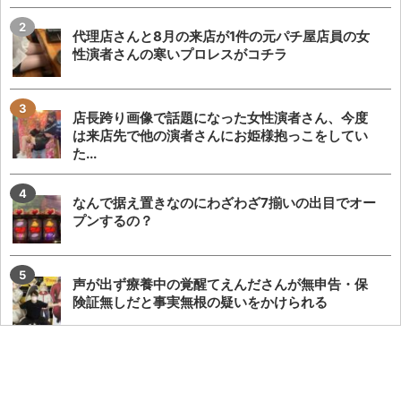
代理店さんと8月の来店が1件の元パチ屋店員の女
性演者さんの寒いプロレスがコチラ
店長跨り画像で話題になった女性演者さん、今度
は来店先で他の演者さんにお姫様抱っこをしてい
た...
なんで据え置きなのにわざわざ7揃いの出目でオー
プンするの？
声が出ず療養中の覚醒てえんださんが無申告・保
険証無しだと事実無根の疑いをかけられる
【圧巻】完璧過ぎるからサー通路が完成する