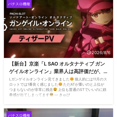
パチスロ機種
2026/8/6
【新台】京楽「L SAO オルタナティブ ガン
ゲイルオンライン」業界人は高評価だが、
上位ATがつまらないらしい
Lガンゲイルオンライン見てきました
個人的には11月のス
ロットでは1番良く感じました
ただATが重いのと上位が
つまらないのが非常に残念
上位も普通のSTでいいのに鉄
拳感が出てしまってます
— きゅぴ
(@WkGeLOrdopCan30) August 5, 2026
パチスロ機種