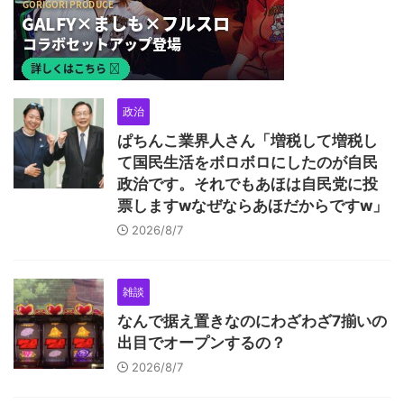
政治
ぱちんこ業界人さん「増税して増税し
て国民生活をボロボロにしたのが自民
政治です。それでもあほは自民党に投
票しますwなぜならあほだからですw」
2026/8/7
雑談
なんで据え置きなのにわざわざ7揃いの
出目でオープンするの？
2026/8/7