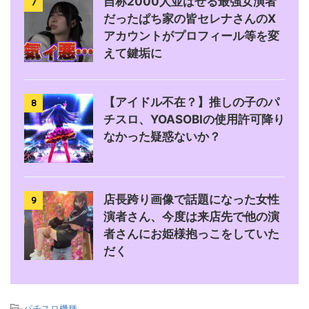
自称2000人並ばせる最強女演者
7
だったぱち家の皆セレナさんのX
アカウントがプロフィール等を変
えて鍵垢に
【アイドル不在？】推しの子のパ
8
チスロ、YOASOBIの使用許可降り
なかった疑惑ないか？
店長跨り画像で話題になった女性
9
演者さん、今度は来店先で他の演
者さんにお姫様抱っこをしていた
だく
-
パチスロ機種