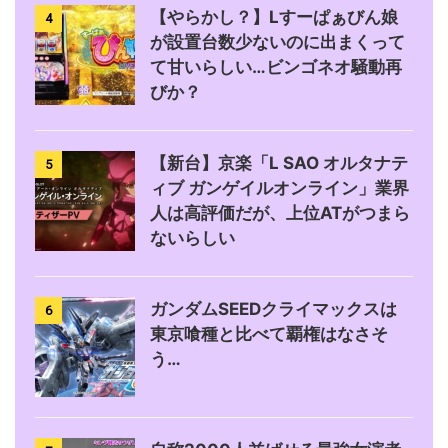
【やらかし？】Lすーぱぁびん娘
4
が設置台数少ないのに出まくって
て甘いらしい…ビンゴネオ騒動再
びか？
【新台】京楽「L SAO オルタナテ
5
ィブ ガンゲイルオンライン」業界
人は高評価だが、上位ATがつまら
ないらしい
ガンダムSEEDクライマックスは
6
東京喰種と比べて覇権はなさそ
う…