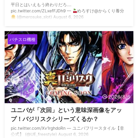
平日とはいえもう終わりだろ….
pic.twitter.com/ZLxefFJDh9 —
めろすけ@からくり養分
(@merosuke_slot) August 6, 2026
パチスロ機種
2026/8/6
ユニバが「次回」という意味深画像をアッ
プ！バジリスクシリーズくるか？
pic.twitter.com/Xv1rghdoRn — ユニバフリースタイル【非
公式】 (@UE_freestyle) August 6, 2026