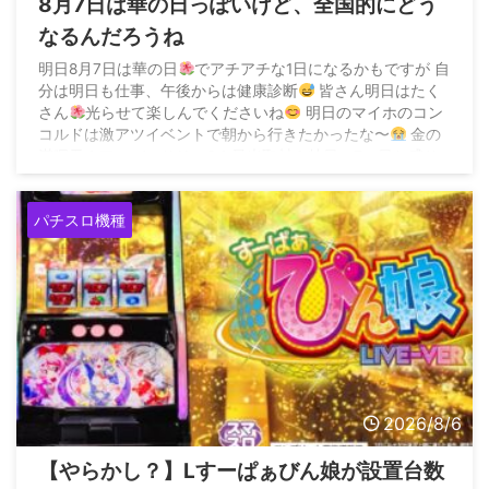
8月7日は華の日っぽいけど、全国的にどう
なるんだろうね
明日8月7日は華の日
でアチアチな1日になるかもですが 自
分は明日も仕事、午後からは健康診断
皆さん明日はたく
さん
光らせて楽しんでくださいね
明日のマイホのコン
コルドは激アツイベントで朝から行きたかったな〜
金の
満廻天＆アニバーサリーS＆最光取材＆特日の7の日と盛り
沢山
— ダーさん (@035sakochan) August 6, 2026
パチスロ機種
2026/8/6
【やらかし？】Lすーぱぁびん娘が設置台数