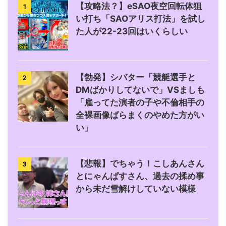
【攻略法？】eSAO夜空回転体狙
1
い打ち「SAOアリス打法」を試し
た人が22-23回はいくらしい
【勃発】シバター「競艇選手と
2
DMばかりしてないで」VSましも
「雇ってた演者の子や不倫相手の
全裸画像ばらまくのやめた方がい
い」
【悲報】でちゃう！こしあんさん
3
とにゃんぱすさん、過去の揉め事
から未だ雪解けしていない模様