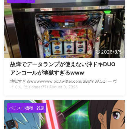
2026/8/5
故障でデータランプが使えない沖ドキDUO
アンコールが地獄すぎるwww
地獄すぎるwwwwwww pic.twitter.com/SBpYn0AOQI — ヴ
イくん (@sloneet77) August 3, 2026
パチスロ機種
雑談