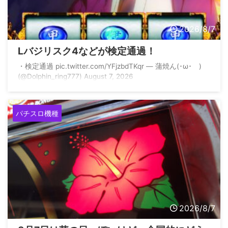
2026/8/7
Lバジリスク4などが検定通過！
・⁠検定通過 pic.twitter.com/YFjzbdTKqr — 蒲焼ん(･ω･ )
(@Dolphin_ring777) August 7, 2026
パチスロ機種
2026/8/7