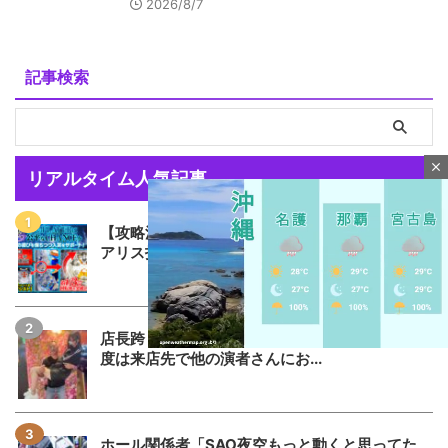
2026/8/7
記事検索
close
リアルタイム人気記事
【攻略法？】eSAO夜空回転体狙い打ち「SAO
アリス打法」を試した人が...
店長跨り画像で話題になった女性演者さん、今
度は来店先で他の演者さんにお...
M
u
t
ホール関係者「SAO夜空もっと動くと思ってた