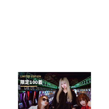
Lバジリスク4などが検定通過！
【勃発】シバター「競艇選手とDMばかりしてない
で」VSましも「雇ってた演者の子や不倫相手の...
ホール関係者「SAO夜空もっと動くと思ってた
し、SEED2もっと悲惨だと思ってた、現実は難...
【やらかし？】Lすーぱぁびん娘が設置台数少ない
のに出まくってて甘いらしい…ビンゴネオ騒動再...