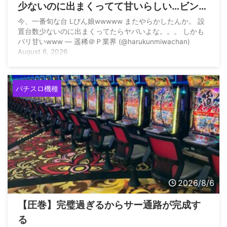
少ないのに出まくってて甘いらしい…ビンゴ
ネオ騒動再びか？
今、一番旬な台 Lびん娘wwwww またやらかしたんか。 設
置台数少ないのに出まくってたらヤバいよな。。。 しかも
バリ甘いwww — 遥稀＠Ｐ業界 (@harukunmiwachan)
August 6, 2026
パチスロ機種
2026/8/6
【圧巻】完璧過ぎるからサー通路が完成す
る