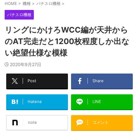
HOME
>
機種
>
パチスロ機種
>
パチスロ機種
リングにかけろWCC編が天井から
のAT完走だと1200枚程度しか出な
い絶望仕様な模様
2020年9月27日
Post
Share
Hatena
LINE
note
コメント