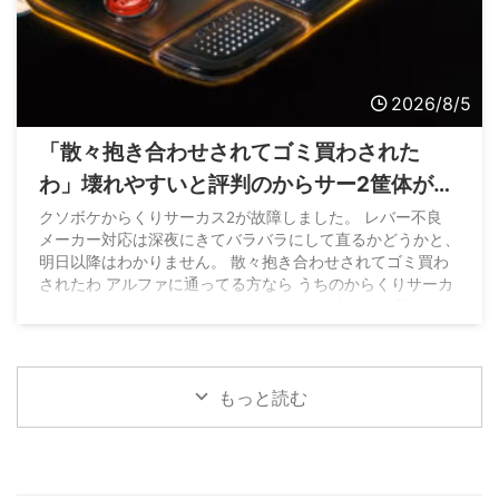
2026/8/5
「散々抱き合わせされてゴミ買わされた
わ」壊れやすいと評判のからサー2筐体がレ
バー不良になって問合せたホールさんの悲
クソボケからくりサーカス2が故障しました。 レバー不良
メーカー対応は深夜にきてバラバラにして直るかどうかと、
痛な声
明日以降はわかりません。 散々抱き合わせされてゴミ買わ
されたわ アルファに通ってる方なら うちのからくりサーカ
ス2がどれほどヤバいかわかってるよね 本当に申し訳ありま
せん pic.twitter.com/GyOwIkXOgb — てんぱ
／山陰最強
店アルファ店長 (@coco_alpha777) August 4, 2026
もっと読む