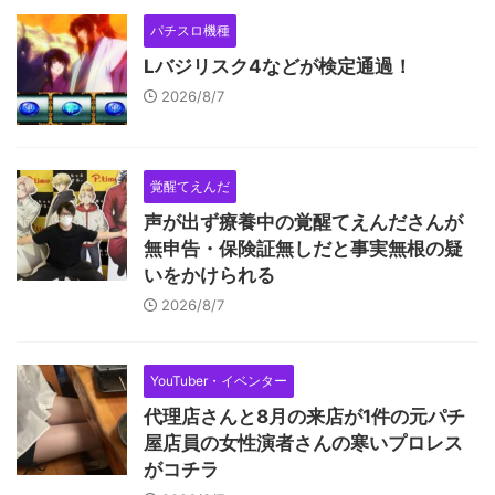
パチスロ機種
Lバジリスク4などが検定通過！
2026/8/7
覚醒てえんだ
声が出ず療養中の覚醒てえんださんが
無申告・保険証無しだと事実無根の疑
いをかけられる
2026/8/7
YouTuber・イベンター
代理店さんと8月の来店が1件の元パチ
屋店員の女性演者さんの寒いプロレス
がコチラ