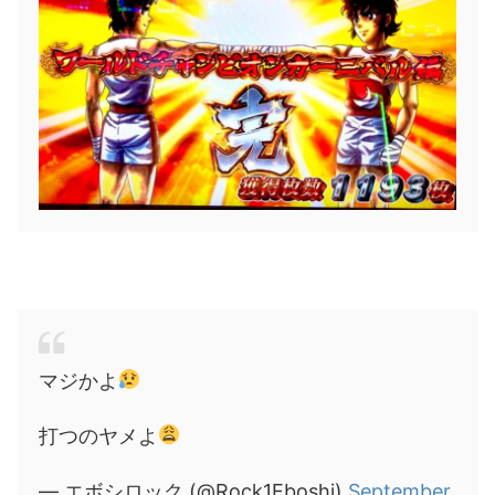
マジかよ
打つのヤメよ
— エボシロック (@Rock1Eboshi)
September