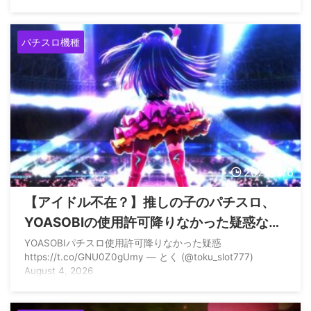
パチスロ機種
2026/8/6
【アイドル不在？】推しの子のパチスロ、
YOASOBIの使用許可降りなかった疑惑ない
か？
YOASOBIパチスロ使用許可降りなかった疑惑
https://t.co/GNU0Z0gUmy — とく (@toku_slot777)
August 4, 2026