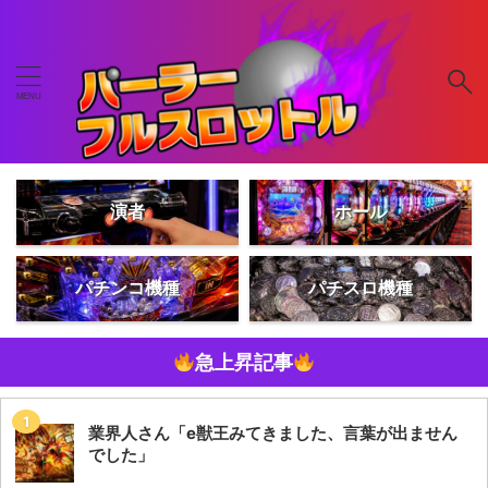
演者
ホール
パチンコ機種
パチスロ機種
急上昇記事
業界人さん「e獣王みてきました、言葉が出ません
でした」