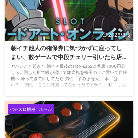
2026/8/5
朝イチ他人の確保券に気づかずに座ってし
まい、数ゲームで中段チェリー引いたら店
員に代われと言われてしまったのだが
ヤバいこと起きた 朝イチ最後の1台のsao2に着席 1000円分
くらい回した所で喉が渇いて離席札を椅子の上に置いて自販
機へ 帰ってきて回してたら 男性「すみません」 私「は
い？」 男性「ここに札置いてなかったですか？」 私「しら
ないですよ」 男性はそのままどこかへ行く… — パチンかす
ん (@pachinkasune) August 4, 2026
パチスロ機種
ホール