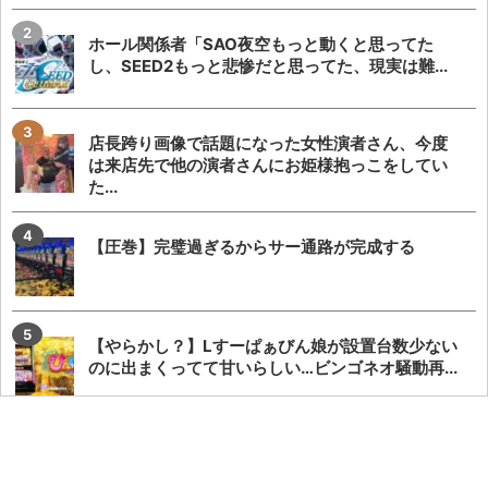
ホール関係者「SAO夜空もっと動くと思ってた
し、SEED2もっと悲惨だと思ってた、現実は難...
店長跨り画像で話題になった女性演者さん、今度
は来店先で他の演者さんにお姫様抱っこをしてい
た...
【圧巻】完璧過ぎるからサー通路が完成する
【やらかし？】Lすーぱぁびん娘が設置台数少ない
のに出まくってて甘いらしい…ビンゴネオ騒動再...
【勃発】シバター「競艇選手とDMばかりしてない
で」VSましも「雇ってた演者の子や不倫相手の...