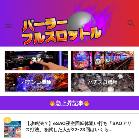
演者
ホール
パチンコ機種
パチスロ機種
急上昇記事
【攻略法？】eSAO夜空回転体狙い打ち「SAOアリ
ス打法」を試した人が22-23回はいくら...