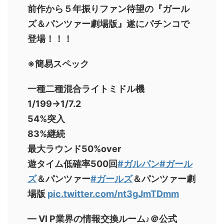
前作から５年振りファン待望の『ガール
ズ＆パンツァー劇場版』遂にパチンコで
登場！！！
※簡易スペック
一種二種混合ライトミドル機
1/199→1/7.2
54%突入
83%継続
最大ラウンド50%over
遊タイム低確率500回
#ガルパン
#ガール
ズ
＆パンツァー
#ガールズ
＆パンツァー劇
場版
pic.twitter.com/nt3gJmTDmm
— VI P業界の情報交換ルーム♪＠公式