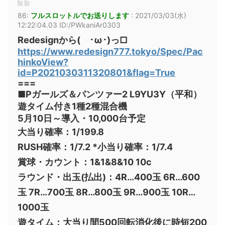
86:
フルスロットルでお送りします
:
2021/03/03(水)
12:22:04.03 ID:/PWkaniAr0303
Redesignから( ･ω･)っ□
https://www.redesign777.tokyo/Spec/Pac
hinkoView?
id=P2021030311320801&flag=True
===
■Pガールズ＆パンツァー2 L9YU3Y（平和）
遊タイム付き1種2種混合機
5月10日～導入・10,000台予定
大当り確率：1/199.8
RUSH確率：1/7.2 *小当り確率：1/7.4
賞球・カウント：1&1&8&10 10c
ラウンド・出玉(払出)：4R…400玉 6R…600
玉 7R…700玉 8R…800玉 9R…900玉 10R…
1000玉
遊タイム：大当り間500回転消化後に時短200