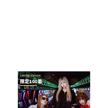
「来店演者に無視されたから帰ります」とツイー
トしたら本人降臨でリプバトル・事情聴取が勃
発！
【悲報】でちゃう！こしあんさんとにゃんぱすさ
ん、過去の揉め事から未だ雪解けしていない模様
ユニバが「次回」という意味深画像をアップ！バ
ジリスクシリーズくるか？
ガンダムSEEDクライマックスのカラミティリーチ
からの全回転の流れが素晴らしすぎると話題に