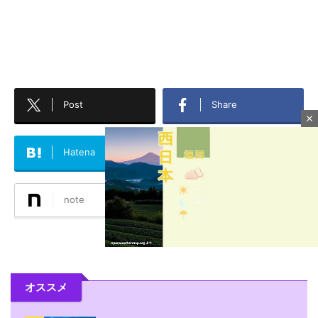
Post
Share
close
Hatena
LINE
note
コメント
M
オススメ
u
t