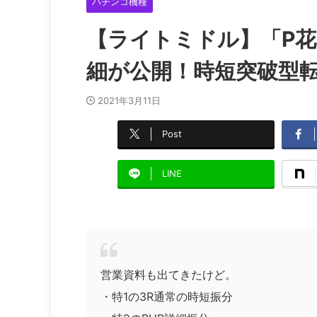
パチンコ機種
【ライトミドル】「P花の
細が公開！時短突破型
2021年3月11日
Post
LINE
営業資料も出てきたけど。
・特1の3R通常の時短振分