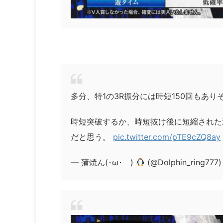
多分、特1の3R振分には時短150回もあ
時短突破するか、時短抜け後に短縮された
だと思う。
pic.twitter.com/pTE9cZQ8ay
— 蒲焼ん(･ω･ )
(@Dolphin_ring777