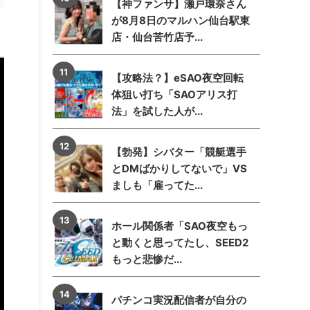
【神ファンサ】瀬戸環奈さん
が8月8日のマルハン仙台駅東
店・仙台苦竹店予...
【攻略法？】eSAO夜空回転
体狙い打ち「SAOアリス打
法」を試した人が...
【勃発】シバター「競艇選手
とDMばかりしてないで」VS
ましも「雇ってた...
ホール関係者「SAO夜空もっ
と動くと思ってたし、SEED2
もっと悲惨だ...
パチンコ実況配信者が自分の