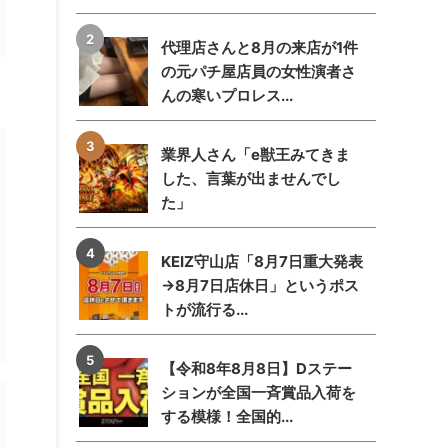
代理店さんと8月の来店が1件
の元パチ屋店員の女性演者さ
んの寒いプロレス...
業界人さん「e獣王みてきま
した、言葉が出ませんでし
た」
KEIZ守山店「8月7日重大発表
→8月7日店休日」というポス
トが流行る...
【令和8年8月8日】Dステー
ションが全国一斉賞品入荷を
する模様！全国的...