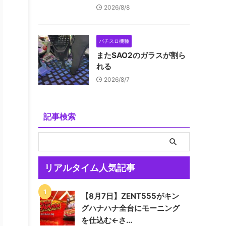
2026/8/8
パチスロ機種
またSAO2のガラスが割ら
れる
2026/8/7
記事検索
リアルタイム人気記事
【8月7日】ZENT555がキン
グハナハナ全台にモーニング
を仕込む←さ...