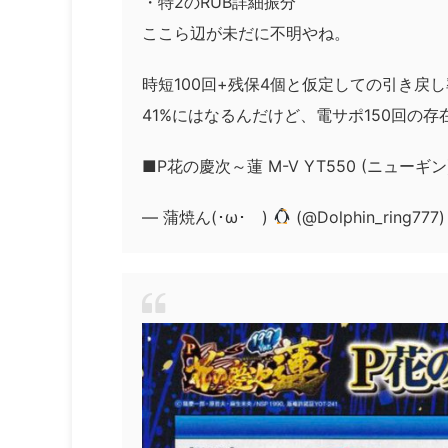
・特2のRUB詳細振分
ここら辺が未だに不明やね。
時短100回+残保4個と仮定しての引き戻し
41%にはなるんだけど、電サポ150回の
■P花の慶次～蓮 M-V YT550 (ニューギン
— 蒲焼ん(･ω･ )
(@Dolphin_ring777