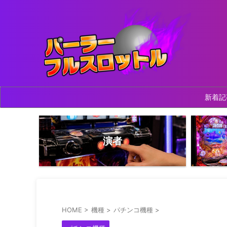
新着記
演者
HOME
>
機種
>
パチンコ機種
>