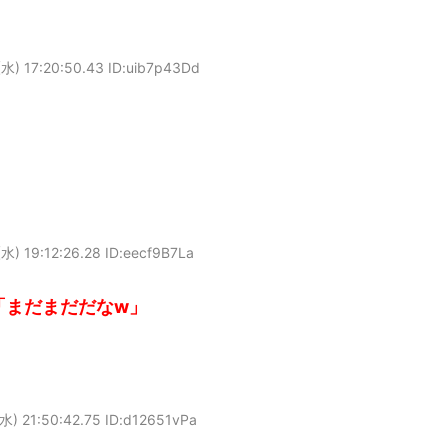
水) 17:20:50.43 ID:uib7p43Dd
水) 19:12:26.28 ID:eecf9B7La
「まだまだだなw」
水) 21:50:42.75 ID:d12651vPa