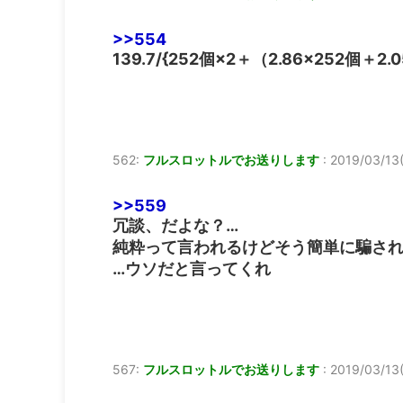
>>554
139.7/{252個×2＋（2.86×252個＋2
562:
フルスロットルでお送りします
:
2019/03/13(
>>559
冗談、だよな？…
純粋って言われるけどそう簡単に騙され
…ウソだと言ってくれ
567:
フルスロットルでお送りします
:
2019/03/13(