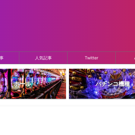
事
人気記事
Twitter
ホール
パチンコ機種