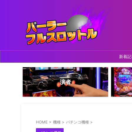
新着記
演者
HOME
>
機種
>
パチンコ機種
>