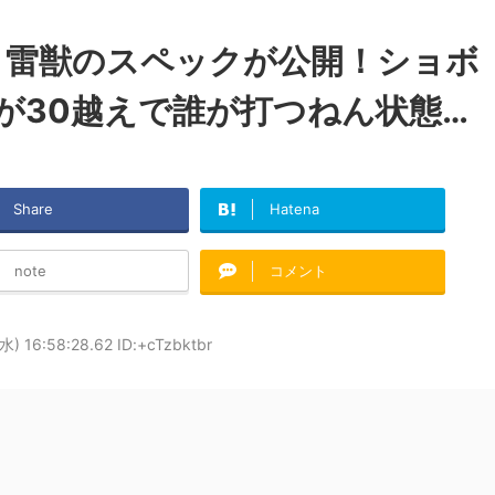
 雷獣のスペックが公開！ショボ
が30越えで誰が打つねん状態…
Share
Hatena
note
コメント
水) 16:58:28.62 ID:+cTzbktbr