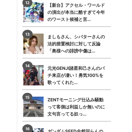
【新台】アクセル・ワールド
の演出が本当に酷すぎて今年
のワースト候補と言...
ましもさん、シバターさんの
法的措置検討に対して反論
「奥様への誹謗中傷は...
元光GENJI諸星和己さんのパ
チ来店が凄い！勇気100%を
歌ってくれた...
ZENTモーニング仕込み騒動
って客側は利益しか無いのに
文句言ってる奴っ...
ガンダムSEED全然回らんの