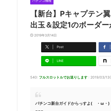
パチンコ機種
【新台】Pキャプテン翼
出玉＆設定1のボーダー
2019年3月14日
Post
LINE
540:
フルスロットルでお送りします
:
2019/03/13(
パチンコ新台ガイドからっすよ( ・ω・)
===