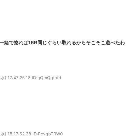
一緒で捻れば16R同じぐらい取れるからそこそこ遊べたわ
水) 17:47:25.18 ID:qQmQgtafd
(水) 18:17:52.38 ID:PcvqbTRW0