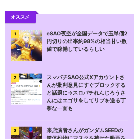
オススメ
eSAO夜空が全国データで玉単価2
1
円切りの出率約98%の相当甘い数
値で稼働しているらしい
スマパチSAO公式Xアカウントさ
2
んが批判意見にすぐブロックする
と話題に→スロパチれんじろうさ
んにはエゴサをしてリプを送る丁
寧な一面も
来店演者さんがガンダムSEEDの
3
筐体役物にマスクを被せた動画を