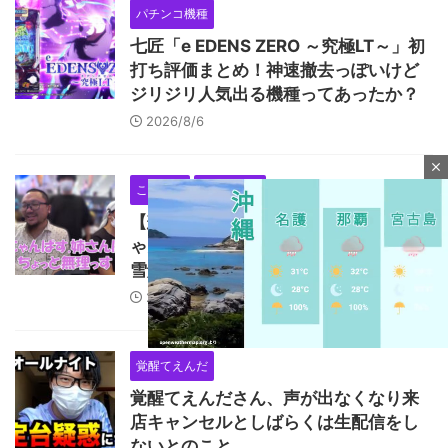
パチンコ機種
七匠「e EDENS ZERO ～究極LT～」初
打ち評価まとめ！神速撤去っぽいけど
ジリジリ人気出る機種ってあったか？
2026/8/6
close
こしあん
にゃんぱす
【悲報】でちゃう！こしあんさんとに
ゃんぱすさん、過去の揉め事から未だ
雪解けしていない模様
2026/8/6
覚醒てえんだ
覚醒てえんださん、声が出なくなり来
M
店キャンセルとしばらくは生配信をし
u
t
ないとのこと