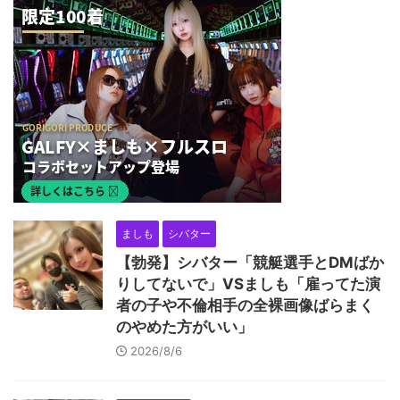
ましも
シバター
【勃発】シバター「競艇選手とDMばか
りしてないで」VSましも「雇ってた演
者の子や不倫相手の全裸画像ばらまく
のやめた方がいい」
2026/8/6