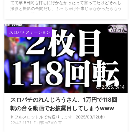
てて草 5日間も打ちに行かなかったって言ってたけどそれも
撮影と撮影の合間だし、ぶっちゃけ仕事じゃなかったらもう
パチンコ引退したいんだろうな
スロパチステーション
2025/3/14
スロパチのれんじろうさん、1万円で118回
転の台を動画でお披露目してしまうwww
1: フルスロットルでお送りします : 2025/03/12(水)
22:43:11.71 ID:J/jRmZAj0 草