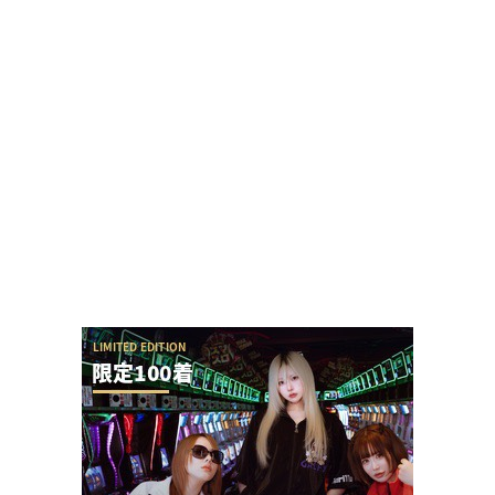
わ...
自称2000人並ばせる最強女演者だったぱち家の皆
セレナさんのXアカウントがプロフィール等を...
七匠「e EDENS ZERO ～究極LT～」初打ち評価ま
とめ！神速撤去っぽいけどジリジリ...
スマパチSAO公式Xアカウントさんが批判意見にす
ぐブロックすると話題に→スロパチれんじろう...
覚醒てえんださん、声が出なくなり来店キャンセ
ルとしばらくは生配信をしないとのこと