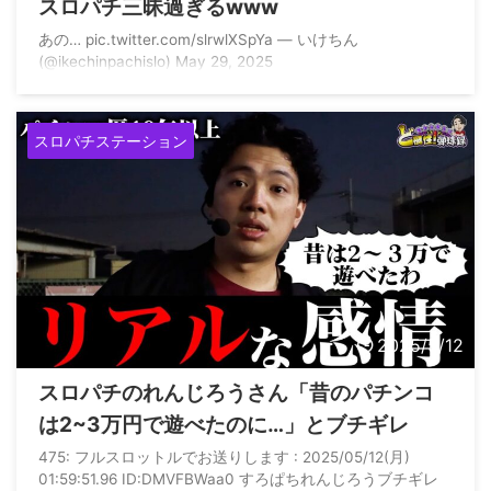
スロパチ三昧過ぎるwww
あの… pic.twitter.com/slrwlXSpYa — いけちん
(@ikechinpachislo) May 29, 2025
スロパチステーション
2025/5/12
スロパチのれんじろうさん「昔のパチンコ
は2~3万円で遊べたのに…」とブチギレ
475: フルスロットルでお送りします : 2025/05/12(月)
01:59:51.96 ID:DMVFBWaa0 すろぱちれんじろうブチギレ