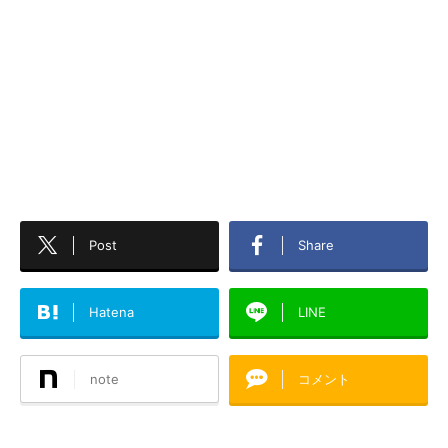
Post
Share
Hatena
LINE
note
コメント