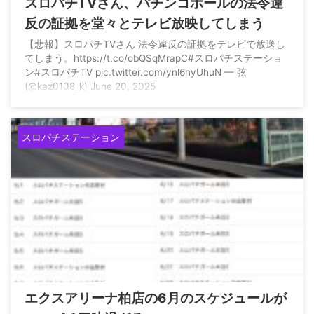
スロパチTVさん、パチンコホールの法令違
反の証拠を堂々とテレビ放映してしまう
【悲報】スロパチTVさん 法令違反の証拠をテレビで放送し
てしまう。https://t.co/obQSqMrapC#スロパチステーショ
ン#スロパチTV pic.twitter.com/ynl6nyUhuN — 弦
(@kaz0108_k) June 20, 2025
スロパチステーション
2025/5/31
エクスアリーナ柏店の6月のスケジュールが