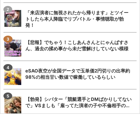
「来店演者に無視されたから帰ります」とツイー
トしたら本人降臨でリプバトル・事情聴取が勃
発！
【悲報】でちゃう！こしあんさんとにゃんぱすさ
ん、過去の揉め事から未だ雪解けしていない模様
eSAO夜空が全国データで玉単価2円切りの出率約
98%の相当甘い数値で稼働しているらしい
【勃発】シバター「競艇選手とDMばかりしてない
で」VSましも「雇ってた演者の子や不倫相手の...
でちゃう！にゃんぱすさんの稼働ツイートにこし
あんさんが苦言→にゃんぱすさん「さすがに意味