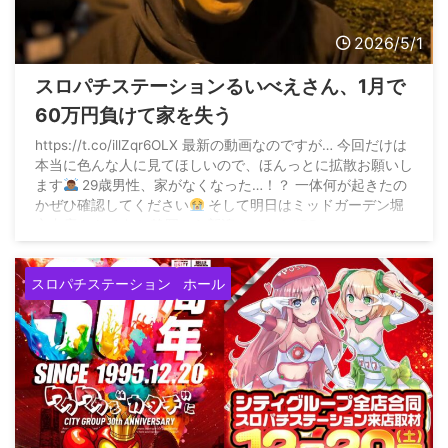
2026/5/1
スロパチステーションるいべえさん、1月で
60万円負けて家を失う
https://t.co/illZqr6OLX 最新の動画なのですが… 今回だけは
本当に色んな人に見てほしいので、ほんっとに拡散お願いし
ます
29歳男性、家がなくなった…！？ 一体何が起きたの
かぜひ確認してください
そして明日はミッドガーデン堀
之内店さんです！ 静岡から新潟へっ！！#PR
pic.twitter.com/dk3FGx6W5u — るいべえ【スロパチステー
ション】 (@ruibee_sps) ...
スロパチステーション
ホール