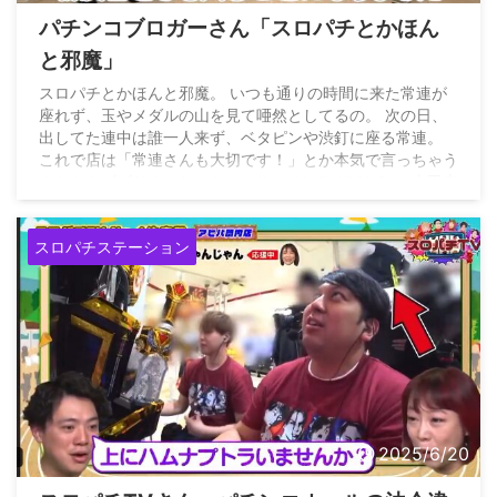
パチンコブロガーさん「スロパチとかほん
と邪魔」
スロパチとかほんと邪魔。 いつも通りの時間に来た常連が
座れず、玉やメダルの山を見て唖然としてるの。 次の日、
出してた連中は誰一人来ず、ベタピンや渋釘に座る常連。
これで店は「常連さんも大切です！」とか本気で言っちゃう
んだからビビりますわ。 https://t.co/JpJkzHYYe3 — 吉田圭
志（ボンペイ吉田） (@epachinko) September 27, 2025
スロパチステーション
2025/6/20