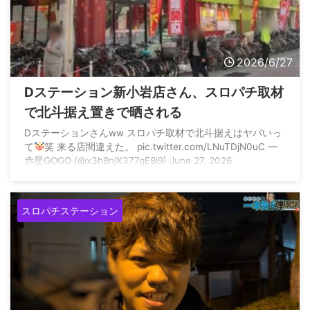
2026/6/27
Dステーション新小岩店さん、スロパチ取材
で北斗据え置きで晒される
Dステーションさんww スロパチ取材で北斗据えはヤバいっ
て
笑 来る店間違えた。 pic.twitter.com/LNuTDjN0uC —
赤星GOGO (@x3h8njX377gE8j9) June 27, 2026
スロパチステーション