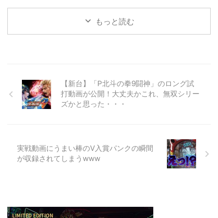
もっと読む
【新台】「P北斗の拳9闘神」のロング試
打動画が公開！大丈夫かこれ、無双シリー
ズかと思った・・・
実戦動画にうまい棒のV入賞パンクの瞬間
が収録されてしまうwww