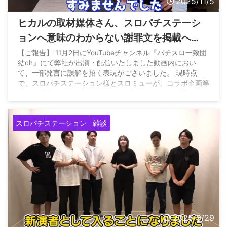
2025/11/5
ヒカルの取材媒体さん、スロパチステーシ
ョンへ意味のわからない謝罪文を掲載へ
www
【ご報告】 11月2日にYouTubeチャンネル『パチスロ一致団
結ch』にて弊社が出演・配信いたしました動画内におい
て、一部発言に誤解を招く表現がございました。 現時点
で、スロパチステーション様とスロミューが、コラボ企画等
を行う予定もございません。… — 【スロミュー公式】ヒカ
ルの一致団結 (@SLOT_MUSIC9) November 4, 2025
スロパチステーション
雑談
2025/9/29