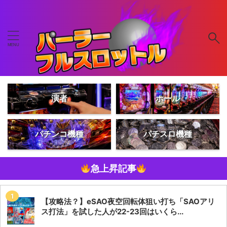
演者
ホール
パチンコ機種
パチスロ機種
急上昇記事
【攻略法？】eSAO夜空回転体狙い打ち「SAOアリ
ス打法」を試した人が22-23回はいくら...