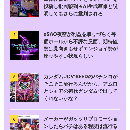
投稿し批判殺到→AI生成画像と説
明してもさらに批判される
eSAO夜空が利益を取りづらく等
4
価ホールから不評な反面、期待値
勢は見向きもせずエンジョイ勢が
座りやすい状況らしい
ガンダムUCやSEEDのパチンコが
5
そこそこ流行るんだから、アムロ
とシャアの初代ガンダムで出して
くれないかな？
メーカーがガッツリプロモーショ
6
ンしたらパチはある程度は流行る