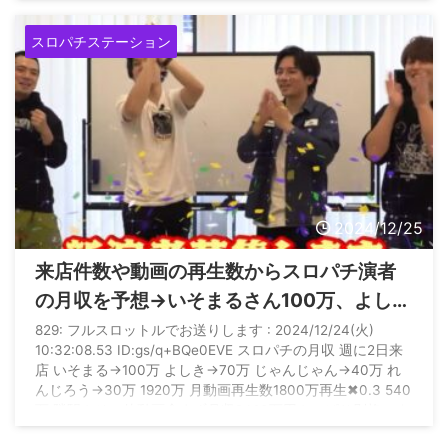
スロパチステーション
2024/12/25
来店件数や動画の再生数からスロパチ演者
の月収を予想→いそまるさん100万、よしき
さん70万、じゃんじゃんさん40万、れんじ
829: フルスロットルでお送りします : 2024/12/24(火)
10:32:08.53 ID:gs/q+BQe0EVE スロパチの月収 週に2日来
ろうさん30万
店 いそまる→100万 よしき→70万 じゃんじゃん→40万 れ
んじろう→30万 1920万 月動画再生数1800万再生✖0.3 540
万 隣駅やその他動画含まず月収2460万円やっぱり別格にす
げぇなスロパチは神だわ