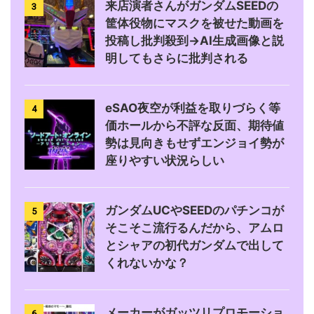
来店演者さんがガンダムSEEDの
3
筐体役物にマスクを被せた動画を
投稿し批判殺到→AI生成画像と説
明してもさらに批判される
eSAO夜空が利益を取りづらく等
4
価ホールから不評な反面、期待値
勢は見向きもせずエンジョイ勢が
座りやすい状況らしい
ガンダムUCやSEEDのパチンコが
5
そこそこ流行るんだから、アムロ
とシャアの初代ガンダムで出して
くれないかな？
メーカーがガッツリプロモーショ
6