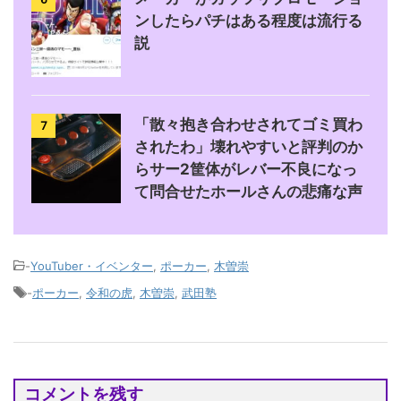
ンしたらパチはある程度は流行る
説
「散々抱き合わせされてゴミ買わ
7
されたわ」壊れやすいと評判のか
らサー2筐体がレバー不良になっ
て問合せたホールさんの悲痛な声
-
YouTuber・イベンター
,
ポーカー
,
木曽崇
-
ポーカー
,
令和の虎
,
木曽崇
,
武田塾
コメントを残す