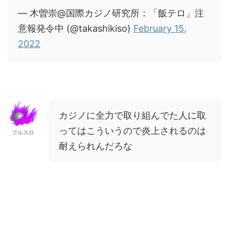
— 木曽崇@国際カジノ研究所：「飯テロ」注
意報発令中 (@takashikiso)
February 15,
2022
カジノに全力で取り組んでた人に取
ってはこういうので炎上されるのは
フルスロ
耐えられんだろな