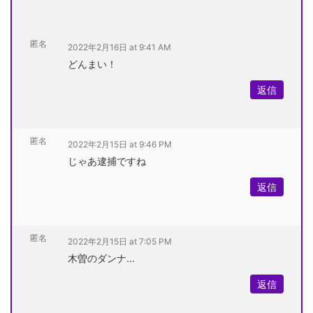
匿名
2022年2月16日 at 9:41 AM
どんまい！
返信
匿名
2022年2月15日 at 9:46 PM
じゃあ逮捕ですね
返信
匿名
2022年2月15日 at 7:05 PM
木曽のダンナ...
返信