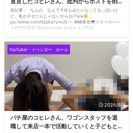
宣言したコヒレさん、批判からポストを削
除して再度子どもとの土下座写真でご報告
前記事： なんか、なんで子供もみたいなってるっぽいけ
ど、私がさせたんじゃないからね？ww
…
pic.twitter.com/N2pEqYymUQ — 神崎希依
イースペー
ス600空港店 (@kiykanzaki) August 4, 2026
YouTuber・イベンター
ホール
2026/8/4
パチ屋のコヒレさん、ワゴンスタッフを退
職して来店一本で活動していくと子どもと