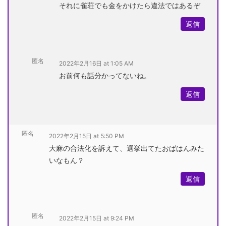
それに雀荘でも金をかけたら違法ではあるぞ
返信
匿名
2022年2月16日 at 1:05 AM
お前何も話分かってないね。
返信
匿名
2022年2月15日 at 5:50 PM
大麻の合法化を訴えて、選挙出てたおばはんみた
いなもん？
返信
匿名
2022年2月15日 at 9:24 PM