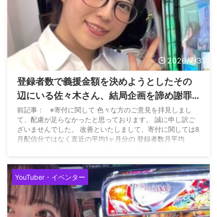
2026/7/31
登録者数で義援金額を決めようとしたその
辺にいる佐々木さん、結局企画を諦め謝罪
をし7月の数値で寄付を実施
前記事： ※寄付に関して 色々な方のご意見を拝見しまし
て、配慮が足らなかったと思っております。 誠に申し訳ご
ざいませんでした。 改善といたしまして、寄付に関しては8
月配信分ではなく直近の平均1ヶ月分の 登録者数月平均
1300人
50円 1配信いいね平均550
9日
10円…
pic.twitter.com/sOtb3ddKb2 — その辺にいる佐々木
(@sasakipachislot ...
YouTuber・イベンター