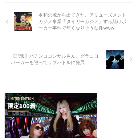
令和の虎から出てきた、アミューズメント
カジノ事業「タイガーカジノ」すら賭けポ
ーカー事件で無くなりそうな件www
【悲報】パチンココンサルさん、グラコロ
バーガーを巡ってリプバトルに発展