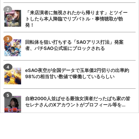
「来店演者に無視されたから帰ります」とツイー
トしたら本人降臨でリプバトル・事情聴取が勃
発！
回転体を狙い打ちする「SAOアリス打法」発案
者、パチSAO公式垢にブロックされる
eSAO夜空が全国データで玉単価2円切りの出率約
98%の相当甘い数値で稼働しているらしい
自称2000人並ばせる最強女演者だったぱち家の皆
セレナさんのXアカウントがプロフィール等を...
来店演者さんがガンダムSEEDの筐体役物にマスク
を被せた動画を投稿し批判殺到→AI生成画像...