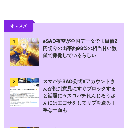
オススメ
eSAO夜空が全国データで玉単価2
1
円切りの出率約98%の相当甘い数
値で稼働しているらしい
スマパチSAO公式Xアカウントさ
2
んが批判意見にすぐブロックする
と話題に→スロパチれんじろうさ
んにはエゴサをしてリプを送る丁
寧な一面も