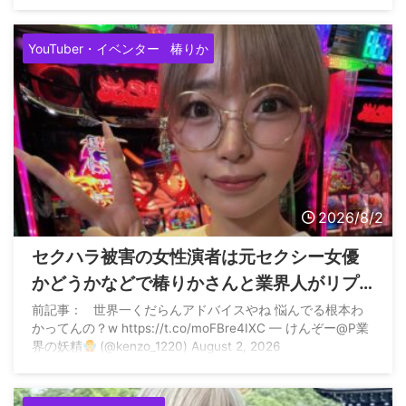
YouTuber・イベンター
椿りか
2026/8/2
セクハラ被害の女性演者は元セクシー女優
かどうかなどで椿りかさんと業界人がリプ
バ
前記事： 世界一くだらんアドバイスやね 悩んでる根本わ
かってんの？w https://t.co/moFBre4IXC — けんぞー@P業
界の妖精
(@kenzo_1220) August 2, 2026