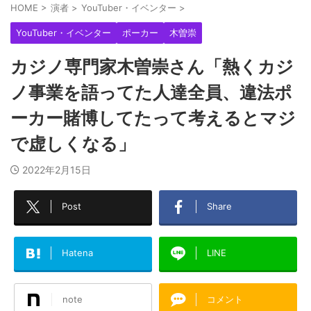
HOME
>
演者
>
YouTuber・イベンター
>
YouTuber・イベンター
ポーカー
木曽崇
カジノ専門家木曽崇さん「熱くカジ
ノ事業を語ってた人達全員、違法ポ
ーカー賭博してたって考えるとマジ
で虚しくなる」
2022年2月15日
Post
Share
Hatena
LINE
note
コメント