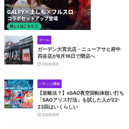
ホール
ガーデン大宮北店・ニューアサヒ府中
四谷店が8月16日で閉店へ
2026/8/6
パチンコ機種
【攻略法？】eSAO夜空回転体狙い打ち
「SAOアリス打法」を試した人が22-
23回はいくらしい
2026/8/6