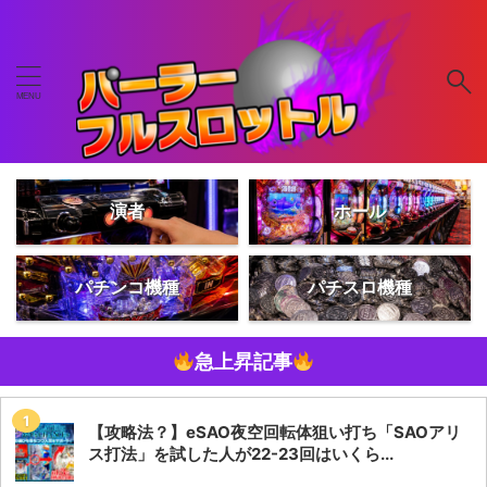
演者
ホール
パチンコ機種
パチスロ機種
急上昇記事
【攻略法？】eSAO夜空回転体狙い打ち「SAOアリ
ス打法」を試した人が22-23回はいくら...