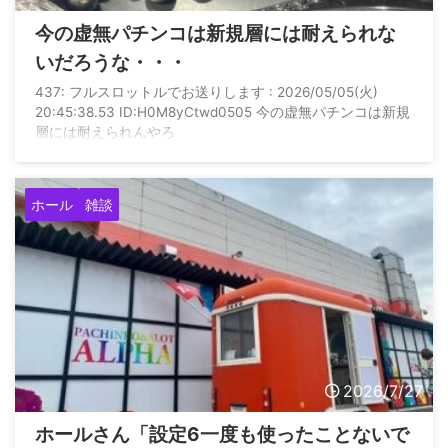
今の虚無パチンコは新規層には耐えられな
いだろうな・・・
437: フルスロットルでお送りします : 2026/05/05(火)
20:45:38.53 ID:H0M8yCtwd0505 今の虚無パチンコは新規
層には耐えられんやろ
ホール
雑談
2026/7/27
ホールさん「設定6一度も使ったことないで