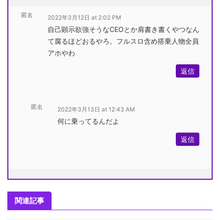
匿名
2022年3月12日 at 2:02 PM
自己顕示欲強そうなCEOとか肩書き書くやつなん
て腐るほどおるやろ。フルスロ含め搭乗人物全員
アホやわ
返信
匿名
2022年3月13日 at 12:43 AM
何に乗ってるんだよ
返信
関連記事