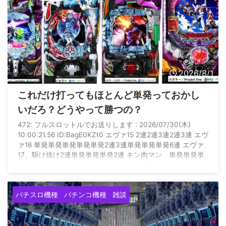
2026/8/1
これだけ打ってもほとんど単発っておかし
いだろ？どうやって勝つの？
472: フルスロットルでお送りします : 2026/07/30(木)
10:00:21.56 ID:BagE0KZt0 エヴァ15 2連2連3連2連3連 エヴ
ァ16 単発単発単発単発単発2連3連単発単発単発6連 エヴァ
17、駆け抜け2連単発単発単発2連 キン肉マン 単発単発単
発2連 カバネリ 2連 カフェテラス 単発駆け抜け2連単発
単発単発単発駆け抜け駆け抜け駆け抜け グール 単発駆け
抜け単発単発3連 暴凶 3連2連駆け抜け駆け抜け なのは
パチスロ機種
パチンコ機種
雑談
3連 何これ いつになったら勝てるの？ これだけ当たり引い
て万 ...