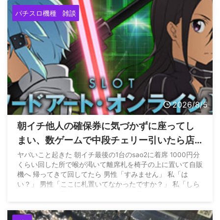
パチスロ機種
雑談
2026/8/5
朝イチ他人の確保券に気づかずに座ってし
まい、数ゲームで中段チェリー引いたら店
員に代われと言われてしまったのだが
ヤバいこと起きた 朝イチ最後の1台のsao2に着席 1000円分
くらい回した所で喉が渇いて離席札を椅子の上に置いて自販
機へ 帰ってきて回してたら 男性「すみません」 私「は
い？」 男性「ここに札置いてなかったですか？」 私「しら
ないですよ」 男性はそのままどこかへ行く… — パチンかす
ん (@pachinkasune) August 4, 2026