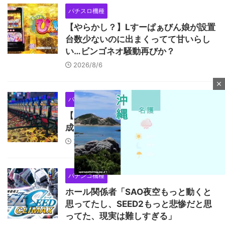
パチスロ機種
【やらかし？】Lすーぱぁびん娘が設置
台数少ないのに出まくってて甘いらし
い…ビンゴネオ騒動再びか？
2026/8/6
close
パチスロ機種
【圧巻】完璧過ぎるからサー通路が完
成する
2026/8/6
パチンコ機種
ホール関係者「SAO夜空もっと動くと
M
思ってたし、SEED2もっと悲惨だと思
u
ってた、現実は難しすぎる」
t