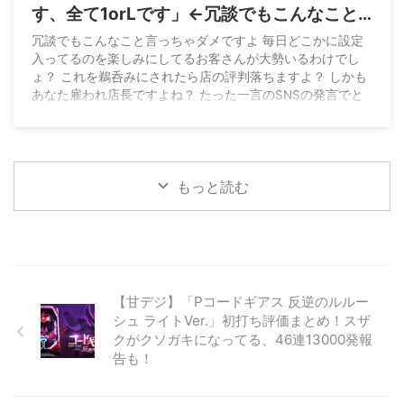
す、全て1orLです」←冗談でもこんなこと
言っちゃダメとお怒り
冗談でもこんなこと言っちゃダメですよ 毎日どこかに設定
入ってるのを楽しみにしてるお客さんが大勢いるわけでし
ょ？ これを鵜呑みにされたら店の評判落ちますよ？ しかも
あなた雇われ店長ですよね？ たった一言のSNSの発言でと
んでもないことになることもあるんですよ
pic.twitter.com/HL3AtlTbzT — ハイエナ証券マン
(@shitaure) July 27, 2026
もっと読む
【甘デジ】「Pコードギアス 反逆のルルー
シュ ライトVer.」初打ち評価まとめ！スザ
クがクソガキになってる、46連13000発報
告も！