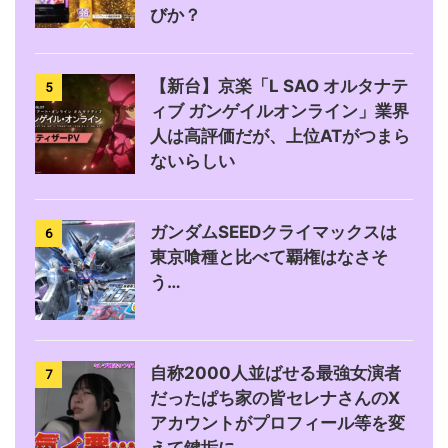
びか？
【新台】京楽「L SAO オルタナテ
5
ィブ ガンゲイルオンライン」業界
人は高評価だが、上位ATがつまら
ないらしい
ガンダムSEEDクライマックスは
6
東京喰種と比べて覇権はなさそ
う…
自称2000人並ばせる最強女演者
7
だったぱち家の皆セレナさんのX
アカウントがプロフィール等を変