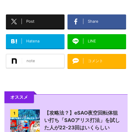
Post
Share
Hatena
LINE
note
コメント
オススメ
【攻略法？】eSAO夜空回転体狙
1
い打ち「SAOアリス打法」を試し
た人が22-23回はいくらしい