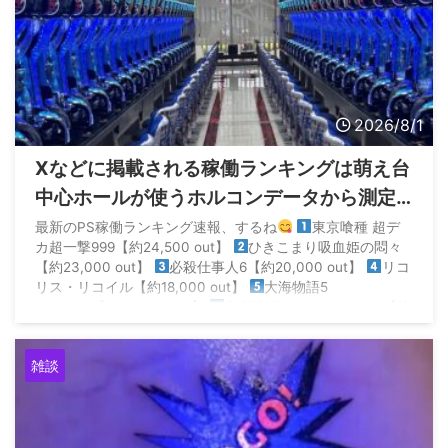
2026/8/1
Xなどに掲載される稼働ランキングは萌え台
中心ホールが使うホルコンデータから測定
されてるから参考にならないらしい
最新のPS稼働ランキング速報、するね
東京喰種 超デ
カ超一撃999【約24,500 out】
ひきこまり吸血姫の悶々
【約23,000 out】
必殺仕事人6【約20,000 out】
リコ
リス・リコイル【約18,000 out】
大海物語5
SPECIAL【約14,000 out】
東京喰種 TOKYO GHOUL【約
14,000 out】… https://t.co/ll19dz ...
雑談