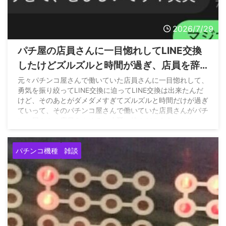
2026/7/29
パチ屋の店員さんに一目惚れしてLINE交換
したけどズルズルと時間が過ぎ、店員を辞
めると聞いたので久々に連絡取ってみた結
元々パチンコ屋さんで働いていた店員さんに一目惚れして、
勇気を振り絞ってLINE交換に迫ってLINE交換は出来たんだ
果www
けど、そのあとがダメダメすぎてズルズルと時間だけが過ぎ
ていって、そのパチンコ屋さんで働いていた店員さんがパチ
ンコ屋さんの店員をやめると小耳に挟んだのをきっかけに
LINEしたんだけ… pic.twitter.com/fDS3rpnb1a — きーち
(@kiichi__55) July 28, 2026
パチンコ機種
雑談