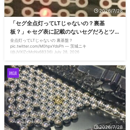
2026/7/28
「セグ全点灯ってLTじゃないの？裏基
板？」←セグ表に記載のないセグだろとツ
ッコまれる
全点灯ってLTじゃないの 裏基盤？
pic.twitter.com/M0hpxYdsPh — 茨城ニキ
(@JVXlZcMoNx68336) July 28, 2026
雑談
2026/7/28