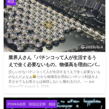
雑談
2026/8/4
業界人さん「パチンコって人が生活するう
えで全く必要ないもの、物価高を理由にパ
チンコ利益を上昇させてもお客さんは納得
悲しいかなパチンコって人が生活するうえで全く必要ないも
のなんだよなぁ
だから物価高を理由にパチンコ利益を上
しないし離れるだけ」
昇させてもお客さんは納得しないし離れるだけ。 — zun
(@zun77) August 3, 2026
POKKA吉田
現役設定師
雑談