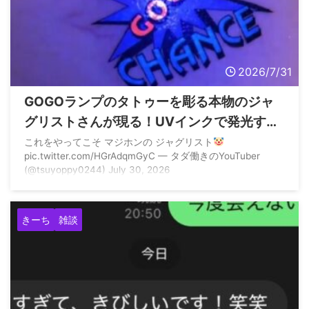
2026/7/31
GOGOランプのタトゥーを彫る本物のジャ
グリストさんが現る！UVインクで発光する
模様
これをやってこそ マジホンの ジャグリスト
pic.twitter.com/HGrAdqmGyC — タダ働きのYouTuber
(@tsuyoppy0244) July 30, 2026
きーち
雑談