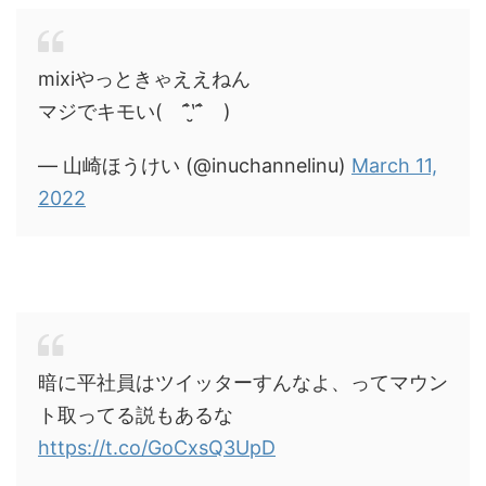
mixiやっときゃええねん
マジでキモい( ˆ̑‵̮ˆ̑ )
— 山崎ほうけい (@inuchannelinu)
March 11,
2022
暗に平社員はツイッターすんなよ、ってマウン
ト取ってる説もあるな
https://t.co/GoCxsQ3UpD