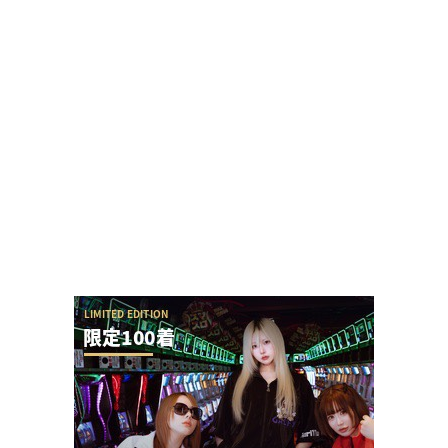
【悲報】でちゃう！こしあんさんとにゃんぱすさ
ん、過去の揉め事から未だ雪解けしていない模様
ユニバが「次回」という意味深画像をアップ！バ
ジリスクシリーズくるか？
【アイドル不在？】推しの子のパチスロ、
YOASOBIの使用許可降りなかった疑惑ないか？
【勃発】シバター「競艇選手とDMばかりしてない
で」VSましも「雇ってた演者の子や不倫相手の...