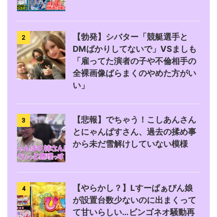
【勃発】シバター「競艇選手と
2
DMばかりしてないで」VSましも
「雇ってた演者の子や不倫相手の
全裸画像ばらまくのやめた方がい
い」
【悲報】でちゃう！こしあんさん
3
とにゃんぱすさん、過去の揉め事
から未だ雪解けしていない模様
【やらかし？】Lすーぱぁびん娘
4
が設置台数少ないのに出まくって
て甘いらしい…ビンゴネオ騒動再