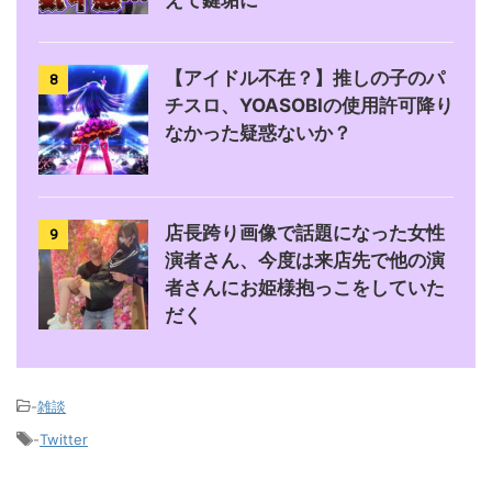
えて鍵垢に
【アイドル不在？】推しの子のパ
8
チスロ、YOASOBIの使用許可降り
なかった疑惑ないか？
店長跨り画像で話題になった女性
9
演者さん、今度は来店先で他の演
者さんにお姫様抱っこをしていた
だく
-
雑談
-
Twitter