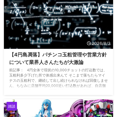
2026/8/3
【4円島凋落】パチンコ玉粗管理や営業方針
について業界人さんたちが大激論
前記事： 4円全体で現状の10,000チョットの打込数では、
玉粗利多少下げた所で体感出来んて そこまで落ちたらマイ
ナスの玉粗利で、継続して出し続けられなければ回復しませ
ん、ちなみに店舗平均20,000近い打込数があれば、自店舗
に合った機種をマイナス運用出来れば、その機種キッカケに
全店昨対比15%増は出来た https://t.co/6qXEAHXwFW — 雲
の上のパチンコ店 (@P_market56) August 2, 2026
雑談