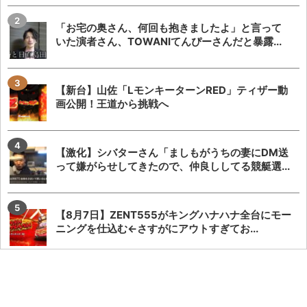
「お宅の奥さん、何回も抱きましたよ」と言って
いた演者さん、TOWANIてんぴーさんだと暴露...
【新台】山佐「LモンキーターンRED」ティザー動
画公開！王道から挑戦へ
【激化】シバターさん「ましもがうちの妻にDM送
って嫌がらせしてきたので、仲良ししてる競艇選...
【8月7日】ZENT555がキングハナハナ全台にモー
ニングを仕込む←さすがにアウトすぎてお...
「SAOアリス打法」発案者がeSAO夜空のおもしろ
ポイントを解説してくれる