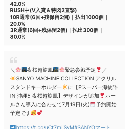
42.0%
RUSH中(V入賞＆特図2直撃)
10R通常(6回+残保留2個)｜払出1000個｜
20.0%
3R通常(6回+残保留2個)｜払出300個｜
80.0%
＼
夜桜超旋風
緊急参戦予定
／
SANYO MACHINE COLLECTION アクリル
スタンドキーホルダー
に【Pスーパー海物語
IN 沖縄5 夜桜超旋風】デザインが追加
ホー
ルさん導入に合わせて7月19日(火)
予約開始
予定です
https://t.co/uCt7mjiSvM
#SANYOマート