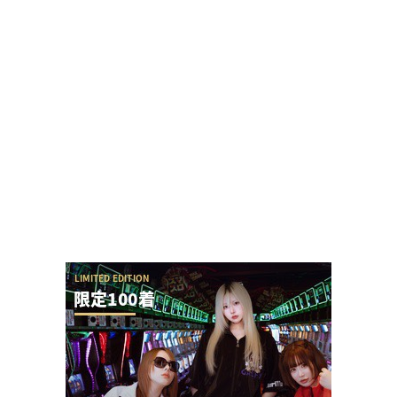
黒バラ軍団リノさん「この台は毎日テッペンで
す！」←常連から嫌われる行為をなんでするの？
【令和8年8月8日】777コンパス全国予約数ランキ
ングが公開！1位はマルハン新宿東宝の1...
【神ファンサ】瀬戸環奈さんが8月8日のマルハン
仙台駅東店・仙台苦竹店予定になるだけで話題沸...
またSAO2のガラスが割られる