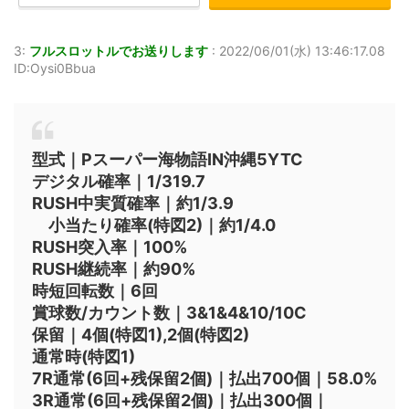
3:
フルスロットルでお送りします
:
2022/06/01(水) 13:46:17.08
ID:Oysi0Bbua
型式｜Pスーパー海物語IN沖縄5YTC
デジタル確率｜1/319.7
RUSH中実質確率｜約1/3.9
小当たり確率(特図2)｜約1/4.0
RUSH突入率｜100%
RUSH継続率｜約90%
時短回転数｜6回
賞球数/カウント数｜3&1&4&10/10C
保留｜4個(特図1),2個(特図2)
通常時(特図1)
7R通常(6回+残保留2個)｜払出700個｜58.0%
3R通常(6回+残保留2個)｜払出300個｜