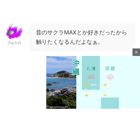
昔のサクラMAXとか好きだったから
触りたくなるんだよなぁ。
フルスロ
close
M
u
t