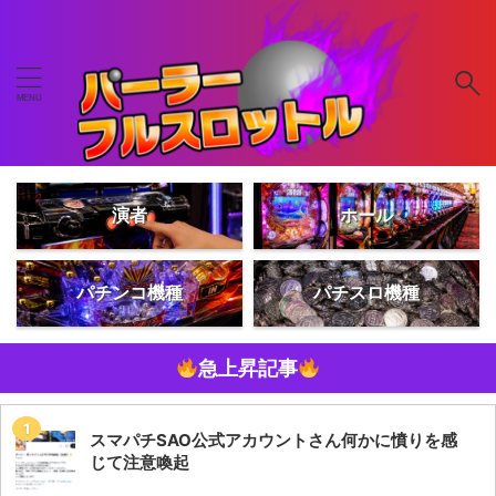
演者
ホール
パチンコ機種
パチスロ機種
急上昇記事
スマパチSAO公式アカウントさん何かに憤りを感
じて注意喚起