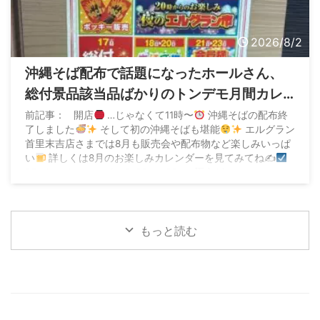
2026/8/2
沖縄そば配布で話題になったホールさん、
総付景品該当品ばかりのトンデモ月間カレ
ンダーを掲示していた
前記事： 開店
…じゃなくて11時〜
沖縄そばの配布終
了しました
そして初の沖縄そばも堪能
エルグラン
首里末吉店さまでは8月も販売会や配布物など楽しみいっぱ
い
詳しくは8月のお楽しみカレンダーを見てみてね✍
PR pic.twitter.com/hq5xGRmwQB — 酒うどん
(@SakeUdon_) Aug ...
もっと読む