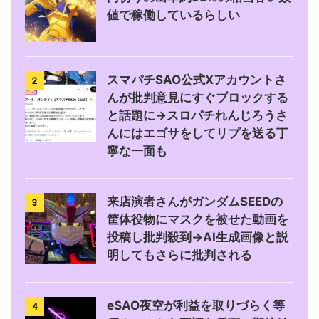
値で稼働しているらしい
スマパチSAO公式Xアカウントさ
2
んが批判意見にすぐブロックする
と話題に→スロパチれんじろうさ
んにはエゴサをしてリプを送る丁
寧な一面も
来店演者さんがガンダムSEEDの
3
筐体役物にマスクを被せた動画を
投稿し批判殺到→AI生成画像と説
明してもさらに批判される
eSAO夜空が利益を取りづらく等
4