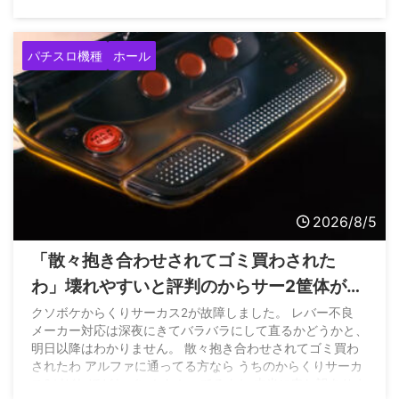
パチスロ機種
ホール
2026/8/5
「散々抱き合わせされてゴミ買わされた
わ」壊れやすいと評判のからサー2筐体がレ
バー不良になって問合せたホールさんの悲
クソボケからくりサーカス2が故障しました。 レバー不良
メーカー対応は深夜にきてバラバラにして直るかどうかと、
痛な声
明日以降はわかりません。 散々抱き合わせされてゴミ買わ
されたわ アルファに通ってる方なら うちのからくりサーカ
ス2がどれほどヤバいかわかってるよね 本当に申し訳ありま