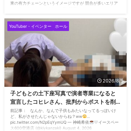
東の有力チェーンというイメージですが 競合が多いエリア
ではありますよね#パチンコ店#閉店
pic.twitter.com/aqlVNDQldb — すろまに
(@slotmania77777) August 5, 2026
YouTuber・イベンター
ホール
2026/8/5
子どもとの土下座写真で演者専業になると
宣言したコヒレさん、批判からポストを削
除して再度子どもとの土下座写真でご報告
前記事： なんか、なんで子供もみたいなってるっぽいけ
ど、私がさせたんじゃないからね？ww
…
pic.twitter.com/N2pEqYymUQ — 神崎希依
イースペー
ス600空港店 (@kiykanzaki) August 4, 2026