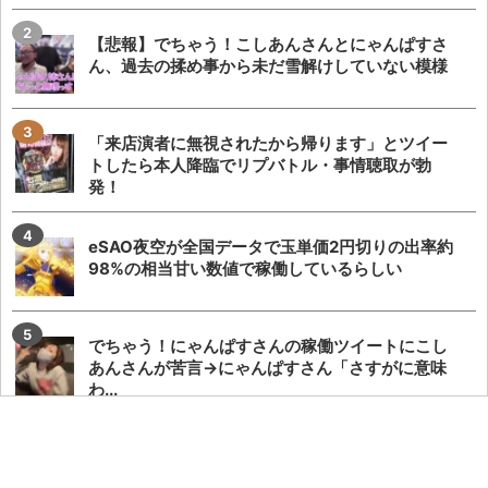
【悲報】でちゃう！こしあんさんとにゃんぱすさ
ん、過去の揉め事から未だ雪解けしていない模様
「来店演者に無視されたから帰ります」とツイー
トしたら本人降臨でリプバトル・事情聴取が勃
発！
eSAO夜空が全国データで玉単価2円切りの出率約
98%の相当甘い数値で稼働しているらしい
でちゃう！にゃんぱすさんの稼働ツイートにこし
あんさんが苦言→にゃんぱすさん「さすがに意味
わ...
自称2000人並ばせる最強女演者だったぱち家の皆
セレナさんのXアカウントがプロフィール等を...