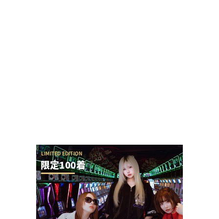
覚醒てえんださん、声が出なくなり来店キャンセ
ルとしばらくは生配信をしないとのこと
スマパチSAO公式Xアカウントさんが批判意見にす
ぐブロックすると話題に→スロパチれんじろう...
回転体を狙い打ちする「SAOアリス打法」発案
者、パチSAO公式垢にブロックされる
七匠「e EDENS ZERO ～究極LT～」初打ち評価ま
とめ！神速撤去っぽいけどジリジリ...