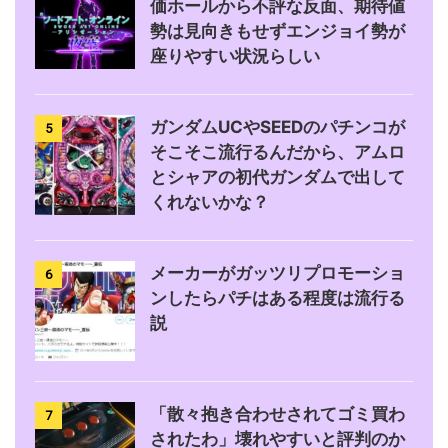
価ホールから不評な反面、期待値
勢は見向きもせずエンジョイ勢が
座りやすい状況らしい
ガンダムUCやSEEDのパチンコが
5
そこそこ流行るんだから、アムロ
とシャアの初代ガンダムで出して
くれないかな？
メーカーがガッツリプロモーショ
6
ンしたらパチはある程度は流行る
説
「散々抱き合わせされてゴミ買わ
7
されたわ」壊れやすいと評判のか