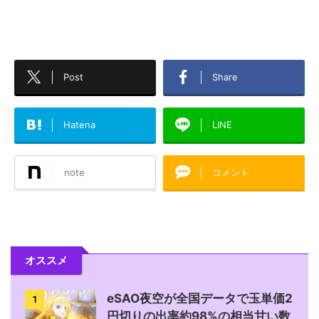
Post
Share
Hatena
LINE
note
コメント
オススメ
eSAO夜空が全国データで玉単価2
1
円切りの出率約98%の相当甘い数