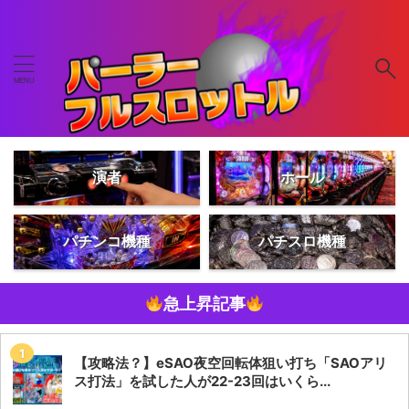
演者
ホール
パチンコ機種
パチスロ機種
急上昇記事
【攻略法？】eSAO夜空回転体狙い打ち「SAOアリ
ス打法」を試した人が22-23回はいくら...