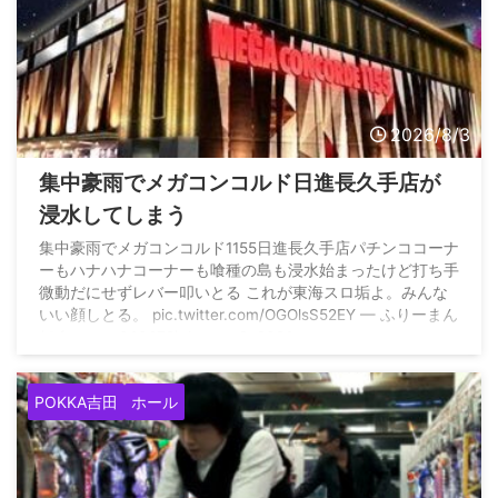
2026/8/3
集中豪雨でメガコンコルド日進長久手店が
浸水してしまう
集中豪雨でメガコンコルド1155日進長久手店パチンココーナ
ーもハナハナコーナーも喰種の島も浸水始まったけど打ち手
微動だにせずレバー叩いとる これが東海スロ垢よ。みんな
いい顔しとる。 pic.twitter.com/OGOlsS52EY — ふりーまん
(@freeman363672) August 2, 2026
POKKA吉田
ホール