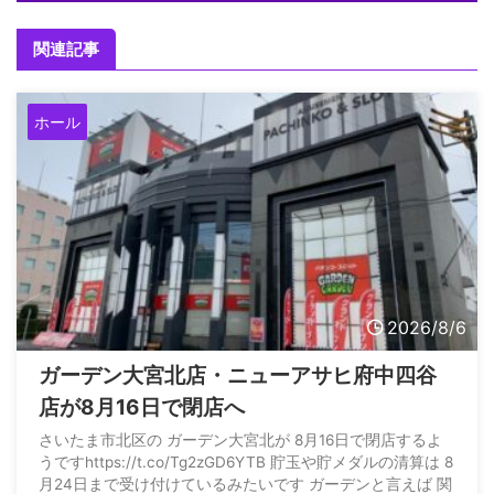
関連記事
ホール
2026/8/6
ガーデン大宮北店・ニューアサヒ府中四谷
店が8月16日で閉店へ
さいたま市北区の ガーデン大宮北が 8月16日で閉店するよ
うですhttps://t.co/Tg2zGD6YTB 貯玉や貯メダルの清算は 8
月24日まで受け付けているみたいです ガーデンと言えば 関