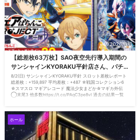
2026/8/3
【総差枚63万枚】SAO夜空先行導入期間の
サンシャインKYORAKU平針店さん、パチ
スロも大盤振る舞いだった模様
8/2(日) サンシャインKYORAKU平針 スロット差枚レポート
総差枚：+159,897 平均差枚：+487 ☆戦国コレクション6
☆スマスロ マギアレコード 魔法少女まどか☆マギカ外伝
◯末尾3 他多数https://t.co/PAqC3pe8vI 過去の結果一覧
https://t.co/acVfrsayOG — みんレポ 中部版
(@minrepo_chubu) August 2, 2026
ホール