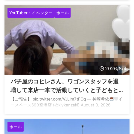
せん pic.twitter.com/GyOwIkXOgb — てんぱ
／山陰最強
店アルファ店長 (@coco_alpha777) August 4, 2026
YouTuber・イベンター
ホール
2026/8/4
パチ屋のコヒレさん、ワゴンスタッフを退
職して来店一本で活動していくと子どもと
一緒に土下座へ
【ご報告】 pic.twitter.com/VJLlm7tFOq — 神崎希依
イ
ースペース600空港店 (@kiykanzaki) August 3, 2026
ホール