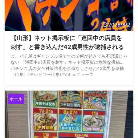
2026/8/2
【山形】ネット掲示板に「巡回中の店員を
刺す」と書き込んだ42歳男性が逮捕される
ま、パチ屋はギャンブル場ですので何が起きても不思議じゃ
ない 「巡回中の店員を刺す」ネット掲示板に危険な投稿...
パチンコ店の安全対策強化を余儀なくさせた42歳男を逮捕
（山形）(テレビユー山形)#Yahooニュース
https://t.co/bp7RAtTLIu — versus (バーサス)
(@versus_ganbul) July 31, 2026
ホール