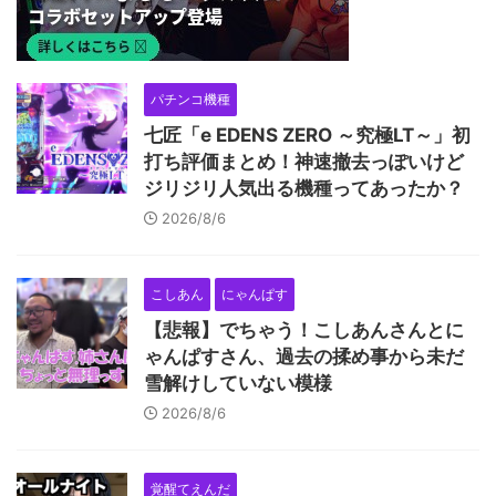
パチンコ機種
七匠「e EDENS ZERO ～究極LT～」初
打ち評価まとめ！神速撤去っぽいけど
ジリジリ人気出る機種ってあったか？
2026/8/6
こしあん
にゃんぱす
【悲報】でちゃう！こしあんさんとに
ゃんぱすさん、過去の揉め事から未だ
雪解けしていない模様
2026/8/6
覚醒てえんだ