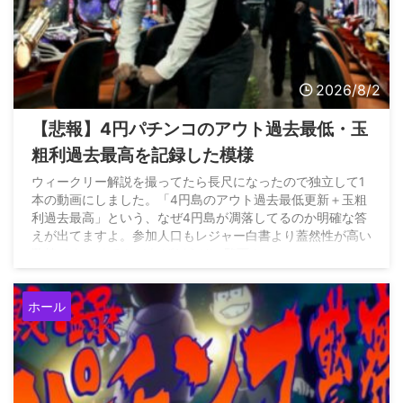
2026/8/2
【悲報】4円パチンコのアウト過去最低・玉
粗利過去最高を記録した模様
ウィークリー解説を撮ってたら長尺になったので独立して1
本の動画にしました。「4円島のアウト過去最低更新＋玉粗
利過去最高」という、なぜ4円島が凋落してるのか明確な答
えが出てますよ。参加人口もレジャー白書より蓋然性が高い
数値です。 よろしければどうぞご覧下さい。
https://t.co/cp8K7RLlOM — POKKA吉田
(@POKKAYOSHIDA) August 1, 2026
ホール