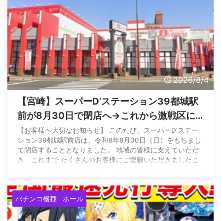
2026/8/4
【宮崎】スーパーD’ステーション39都城駅
前が8月30日で閉店へ→これから激戦区に
なるとの情報も
【お客様へ大切なお知らせ】 このたび、スーパーD’ステー
ション39都城駅前店は、令和8年8月30日（日）をもちまし
て閉店することとなりました。 地域の皆様に支えていただ
き、これまで たくさんのお客様にご愛顧いただきましたこ
と、 従業員一同、心より感謝申し上げます。…
pic.twitter.com/szbFejKIQI —
店長BB@D'ステ都城
(@tenchou_bb) August 3, 2026
パチンコ機種
ホール