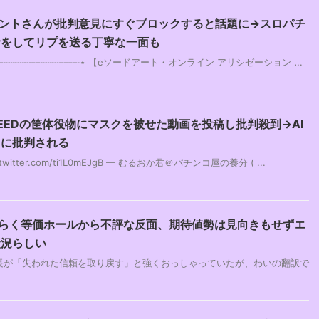
ウントさんが批判意見にすぐブロックすると話題に→スロパチ
サをしてリプを送る丁寧な一面も
 ⋆┈┈┈┈┈┈┈┈┈⋆ 【eソードアート・オンライン アリシゼーション ...
EEDの筐体役物にマスクを被せた動画を投稿し批判殺到→AI
らに批判される
itter.com/ti1L0mEJgB — むるおか君＠パチンコ屋の養分 ( ...
づらく等価ホールから不評な反面、期待値勢は見向きもせずエ
状況らしい
社長が「失われた信頼を取り戻す」と強くおっしゃっていたが、わいの翻訳で