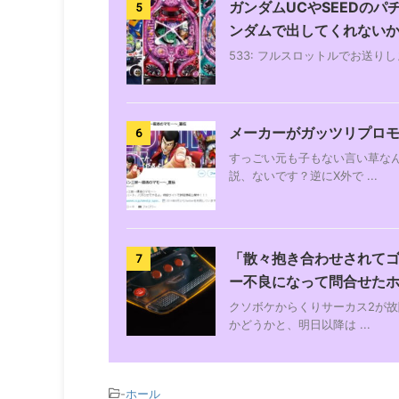
ガンダムUCやSEEDの
5
ンダムで出してくれない
533: フルスロットルでお送りします : 20
メーカーがガッツリプロ
6
すっごい元も子もない言い草な
説、ないです？逆にX外で ...
「散々抱き合わせされてゴ
7
ー不良になって問合せた
クソボケからくりサーカス2が故
かどうかと、明日以降は ...
-
ホール