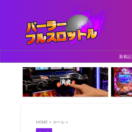
新着記
演者
HOME
>
ホール
>