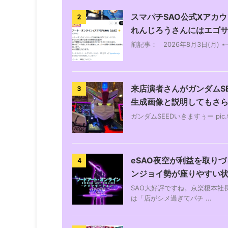
スマパチSAO公式Xアカ
2
れんじろうさんにはエゴ
前記事： 2026年8月3日(月)
来店演者さんがガンダムS
3
生成画像と説明してもさ
ガンダムSEEDいきますぅー pic.tw
eSAO夜空が利益を取り
4
ンジョイ勢が座りやすい
SAO大好評ですね。京楽榎本
は「店がシメ過ぎてパチ ...