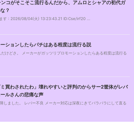
パチンコがそこそこ流行るんだから、アムロとシャアの初代ガ
かな？
26/08/04(火) 13:23:43.21 ID:Cse/irf20 ...
モーションしたらパチはある程度は流行る説
んだけどさ。 メーカーがガッツリプロモーションしたらある程度は流行る
ミ買わされたわ」壊れやすいと評判のからサー2筐体がレバ
ホールさんの悲痛な声
障しました。 レバー不良 メーカー対応は深夜にきてバラバラにして直る