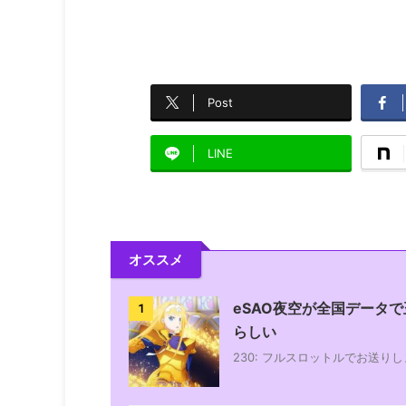
Post
LINE
オススメ
eSAO夜空が全国データ
1
らしい
230: フルスロットルでお送りします : 20