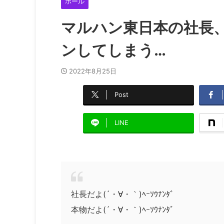
ホール
マルハン東日本の社長
ンしてしまう…
2022年8月25日
Post
LINE
社長だよ(´・∀・｀)ﾍｰｿｳﾅﾝﾀﾞ
本物だよ(´・∀・｀)ﾍｰｿｳﾅﾝﾀﾞ