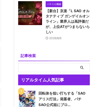
パチスロ機種
【新台】京楽「L SAO オル
タナティブ ガンゲイルオン
ライン」業界人は高評価だ
が、上位ATがつまらないら
しい
2026/8/6
記事検索
リアルタイム人気記事
回転体を狙い打ちする「SAO
アリス打法」発案者、パチ
SAO公式垢にブロ...