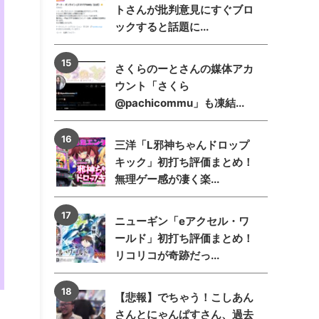
トさんが批判意見にすぐブロ
ックすると話題に...
さくらのーとさんの媒体アカ
ウント「さくら
@pachicommu」も凍結...
三洋「L邪神ちゃんドロップ
キック」初打ち評価まとめ！
無理ゲー感が凄く楽...
ニューギン「eアクセル・ワ
ールド」初打ち評価まとめ！
リコリコが奇跡だっ...
【悲報】でちゃう！こしあん
さんとにゃんぱすさん、過去