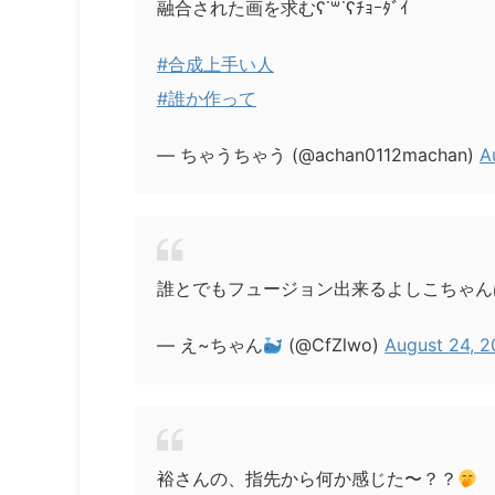
融合された画を求むʕ˙꒳​˙ʕﾁｮｰﾀﾞｲ
#合成上手い人
#誰か作って
— ちゃうちゃう (@achan0112machan)
A
誰とでもフュージョン出来るよしこちゃん
— え~ちゃん
(@CfZlwo)
August 24, 
裕さんの、指先から何か感じた〜？？