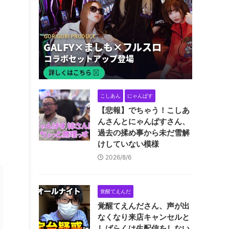
こしあん
にゃんぱす
【悲報】でちゃう！こしあ
んさんとにゃんぱすさん、
過去の揉め事から未だ雪解
けしていない模様
2026/8/6
覚醒てえんだ
覚醒てえんださん、声が出
なくなり来店キャンセルと
しばらくは生配信をしない