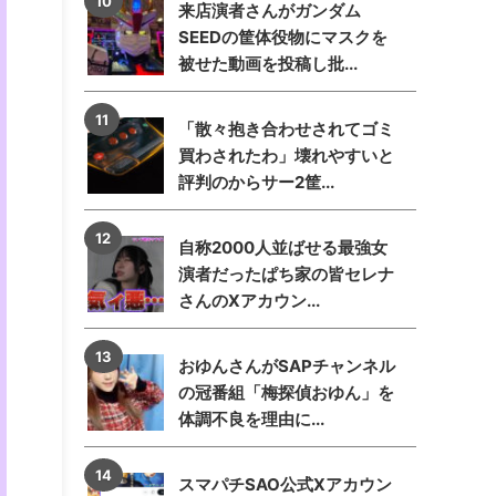
来店演者さんがガンダム
SEEDの筐体役物にマスクを
被せた動画を投稿し批...
「散々抱き合わせされてゴミ
買わされたわ」壊れやすいと
評判のからサー2筐...
自称2000人並ばせる最強女
演者だったぱち家の皆セレナ
さんのXアカウン...
おゆんさんがSAPチャンネル
の冠番組「梅探偵おゆん」を
体調不良を理由に...
スマパチSAO公式Xアカウン