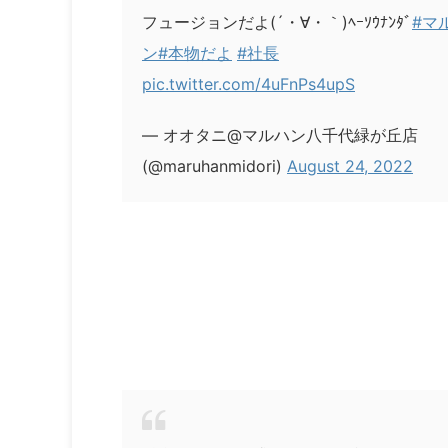
フュージョンだよ(´・∀・｀)ﾍｰｿｳﾅﾝﾀﾞ
#マ
ン
#本物だよ
#社長
pic.twitter.com/4uFnPs4upS
— オオタニ@マルハン八千代緑が丘店
(@maruhanmidori)
August 24, 2022