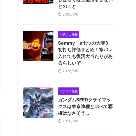
とのこと
2026/8/6
パチンコ機種
Sammy「e七つの大罪3」
初打ち評価まとめ！寒バレ
入れても復活大当たりがあ
るらしいぞ
2026/8/6
パチンコ機種
ガンダムSEEDクライマッ
クスは東京喰種と比べて覇
権はなさそう…
2026/8/6