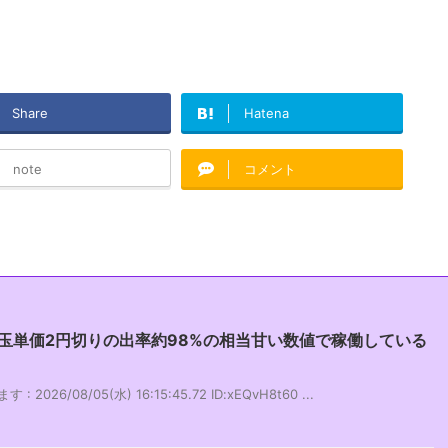
Share
Hatena
note
コメント
で玉単価2円切りの出率約98%の相当甘い数値で稼働している
26/08/05(水) 16:15:45.72 ID:xEQvH8t60 ...