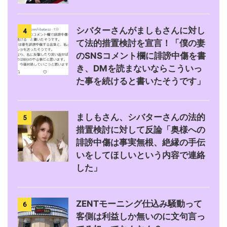
シバターさんがましもさんに対し
4
て法的措置検討を宣言！「僕の妻
のSNSコメント欄に誹謗中傷を書
き、DMを読まないならこういっ
た事を続けると書いたそうです」
ましもさん、シバターさんの法的
5
措置検討に対して反論「奥様への
誹謗中傷は事実無根、絶縁の手伝
いをしてほしいという内容で連絡
した」
ZENTモーニング仕込み騒動って
6
客側は利益しか無いのに文句言っ