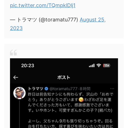
pic.twitter.com/TQmpklDlj1
— トラマツ (@toramatu777)
August 25,
2023