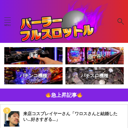
演者
ホール
パチンコ機種
パチスロ機種
急上昇記事
来店コスプレイヤーさん「ワロスさんと結婚した
い…好きすぎる…」