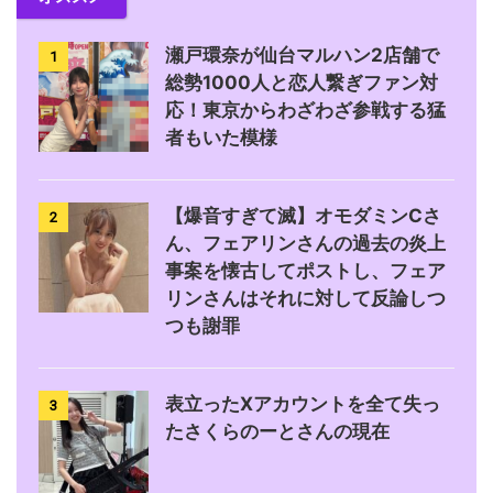
瀬戸環奈が仙台マルハン2店舗で
1
総勢1000人と恋人繋ぎファン対
応！東京からわざわざ参戦する猛
者もいた模様
【爆音すぎて滅】オモダミンCさ
2
ん、フェアリンさんの過去の炎上
事案を懐古してポストし、フェア
リンさんはそれに対して反論しつ
つも謝罪
表立ったXアカウントを全て失っ
3
たさくらのーとさんの現在