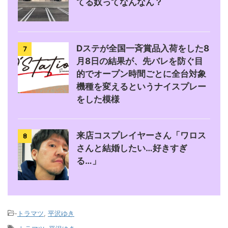
てる奴ってなんなん？
Dステが全国一斉賞品入荷をした8
7
月8日の結果が、先バレを防ぐ目
的でオープン時間ごとに全台対象
機種を変えるというナイスプレー
をした模様
来店コスプレイヤーさん「ワロス
8
さんと結婚したい…好きすぎ
る…」
-
トラマツ
,
平沢ゆき