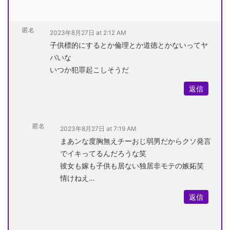
匿名
2023年8月27日 at 2:12 AM
子供標的にするとか倫理とか道徳とかないってヤ
バいな
いつか犯罪起こしそうだ
返信
匿名
2023年8月27日 at 7:19 AM
まあンな度胸無えチーおじ弱男だからクソ発言
でイキってるんだろうな笑
彼女も嫁も子供も居ない独居非モテの嫉妬笑
情けねえ…
返信