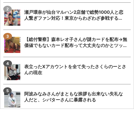
瀬戸環奈が仙台マルハン2店舗で総勢1000人と恋
人繋ぎファン対応！東京からわざわざ参戦する...
【総付警察】森本レオ子さんが謎カードを配布→無
価値でもないカード配布って大丈夫なのかとツッ...
表立ったXアカウントを全て失ったさくらのーとさ
んの現在
阿波みなみさんがまともな挨拶も出来ない失礼な
人だと、シバターさんに暴露される
ZENTモーニング仕込み騒動って客側は利益しか無
いのに文句言ってる奴ってなんなん？