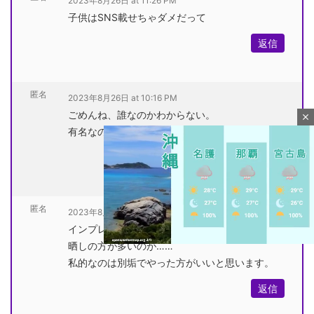
2023年8月26日 at 11:26 PM
子供はSNS載せちゃダメだって
返信
匿名
2023年8月26日 at 10:16 PM
ごめんね、誰なのかわからない。
close
有名なのかな？
返信
匿名
2023年8月26日 at 10:12 PM
インプレッションもいいねも出産報告よりアンチ
晒しの方が多いのが……
私的なのは別垢でやった方がいいと思います。
M
返信
u
t