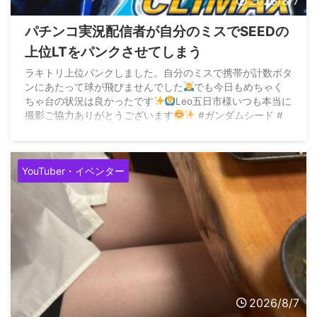
2026/8/7
パチンコ実況配信者が自分のミスでSEEDの
上位LTをパンクさせてしまう
ラキトリ上位パンクしました。自分のミスで携帯が計数ボタ
ンにあたって球が飛びませんでした
でも今日もめちゃく
ちゃ台の状況は良かったです
Leo五日市様いつも本当に
撮影ご協力ありがとうございます
#ガンダムシード #
パチンコ #悲しすぎたのでいいねいただけたらすごく嬉しい
です pic.twitter.com/2dOs2yWPxZ — ...
YouTuber・イベンター
2026/8/7