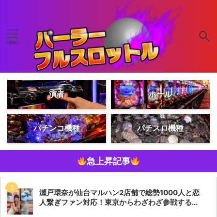
演者
ホール
パチンコ機種
パチスロ機種
急上昇記事
瀬戸環奈が仙台マルハン2店舗で総勢1000人と恋
人繋ぎファン対応！東京からわざわざ参戦する...