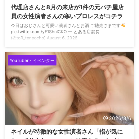
代理店さんと8月の来店が1件の元パチ屋店
員の女性演者さんの寒いプロレスがコチラ
今日はおじさんと可愛い演者さんとお酒 ご馳走さまです
pic.twitter.com/yF1ShnlCKO — とある店舗長
(@toR_tenpocho) August 6, 2026
YouTuber・イベンター
2026/8/6
ネイルが特徴的な女性演者さん「指が気に