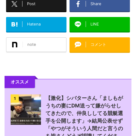
Post
Share
Hatena
LINE
note
コメント
オススメ
【激化】シバターさん「ましもが
1
うちの妻にDM送って嫌がらせし
てきたので、仲良ししてる競艇選
手を公開します」→結局公表せず
「やつがそういう人間だと言うの