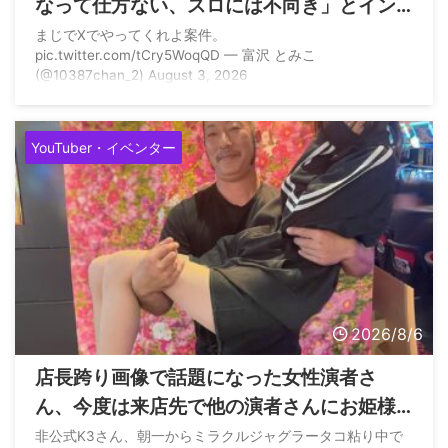
なって仕方ない、スロには不向き」とイン
スタで言われてしまう
まじでXでやってくれよ案件。
pic.twitter.com/tCry5WoqQD — 富沢 とみこ
(@10387chan_2) August 3, 2026
YouTuber・イベンター
2026/8/6
店長跨り画像で話題になった女性演者さ
ん、今度は来店先で他の演者さんにお姫様
抱っこをしていただく
非公式K3さん、朝一からミラクルジャグラータコ粘り中で