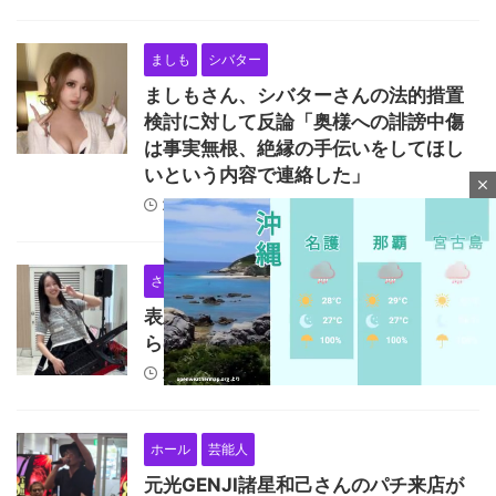
ましも
シバター
ましもさん、シバターさんの法的措置
検討に対して反論「奥様への誹謗中傷
は事実無根、絶縁の手伝いをしてほし
いという内容で連絡した」
close
2026/8/9
さくらのーと
表立ったXアカウントを全て失ったさく
らのーとさんの現在
2026/8/9
M
ホール
芸能人
u
元光GENJI諸星和己さんのパチ来店が
t