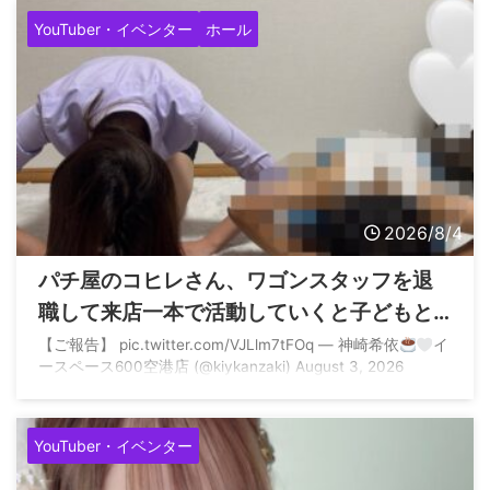
YouTuber・イベンター
ホール
2026/8/4
パチ屋のコヒレさん、ワゴンスタッフを退
職して来店一本で活動していくと子どもと
一緒に土下座へ
【ご報告】 pic.twitter.com/VJLlm7tFOq — 神崎希依
イ
ースペース600空港店 (@kiykanzaki) August 3, 2026
YouTuber・イベンター