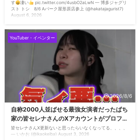
す
凄い
pic.twitter.com/4usbO2aLwN — 博多ジャグリ
スト トシ 8/6 Aパーク屋形原店参上 (@hakatajagurist7)
August 6, 2026
YouTuber・イベンター
2026/8/6
自称2000人並ばせる最強女演者だったぱち
家の皆セレナさんのXアカウントがプロフィ
ール等を変えて鍵垢に
皆セレナさんX更新ないと思ったらいなくなってる、、、、
— いかお (@ikaokeiba) August 3, 2026