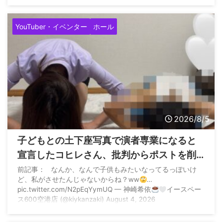
YouTuber・イベンター
ホール
2026/8/5
子どもとの土下座写真で演者専業になると
宣言したコヒレさん、批判からポストを削
除して再度子どもとの土下座写真でご報告
前記事： なんか、なんで子供もみたいなってるっぽいけ
ど、私がさせたんじゃないからね？ww
…
pic.twitter.com/N2pEqYymUQ — 神崎希依
イースペー
ス600空港店 (@kiykanzaki) August 4, 2026