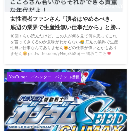
2026/8/8
女性演者ファンさん「演者はやめるべき、
底辺の業界で生産性無い仕事だから」と勝
手なアドバイス
10回くらい読んだけど、この人が何を見て何を思ってこれ
を言ってきてるのか意味がわからない
底辺の業界で生産
性無い仕事なんてありません
どの仕事が偉いとかもあり
ません
pic.twitter.com/yNmjx8bSoj — 御坂こころ
(@misaka_cocoro) August 7, 2026
YouTuber・イベンター
パチンコ機種