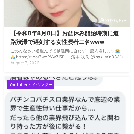
2026/8/8
【令和8年8月8日】お盆休み開始時期に道
路渋滞で遅刻する女性演者二名www
ごめんなさい道混んでて抽選間に合わず一般入場します
https://t.co/7wePVwZi5P — 濱本 咲良 (@sakumin0331)
August 7, 2026
YouTuber・イベンター