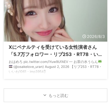
2026/8/3
Xにペナルティを受けている女性演者さん
「5.7万フォロワー・リプ253・RT78・い
いね1061・imp3954」という意味不明な数
おはめろ pic.twitter.com/iYuw9UfAEV — お茶の水うらん
(@osakelove_uran) August 2, 2026 【リプ253・RT78・
値を叩き出す
いいね1061・imp3954】
もっと読む