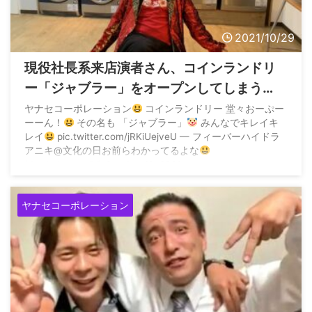
2021/10/29
現役社長系来店演者さん、コインランドリ
ー「ジャブラー」をオープンしてしまう
www
ヤナセコーポレーション
コインランドリー 堂々おーぷー
ーーん！
その名も 「ジャブラー」
みんなでキレイキ
レイ
pic.twitter.com/jRKiUejveU — フィーバーハイドラ
アニキ@文化の日お前らわかってるよな
(@tobakuouaniki) October 19, 2021
ヤナセコーポレーション