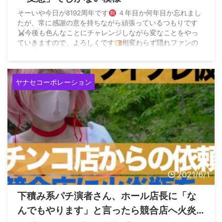
そーいや今日が8192周年です
４年目か何年目か忘れまし
たが、常に感謝の意を持ちながら頑張っているつもりです
今後も色んなことにチャレンジしながら変なことをやっ
ていきますので、よろしくです
相変わらず隠れファンの
方が多いのですが、そろそろプロフに『くうかファンだ』の
文字が見たいです pic.twitter.com/EuQlQdy3fa — くうか@ﾄ
ﾝﾈﾙ8192 (@velvet_kuka) June 8, 2021
&# ...
ヤナセコーポレーション
2021/6/1
下積み系パチ演者さん、ホール店長に「な
んでもやります」と言ったら競合店へ火炎