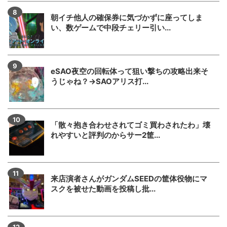
朝イチ他人の確保券に気づかずに座ってしま
い、数ゲームで中段チェリー引い...
eSAO夜空の回転体って狙い撃ちの攻略出来そ
うじゃね？→SAOアリス打...
「散々抱き合わせされてゴミ買わされたわ」壊
れやすいと評判のからサー2筐...
来店演者さんがガンダムSEEDの筐体役物にマ
スクを被せた動画を投稿し批...