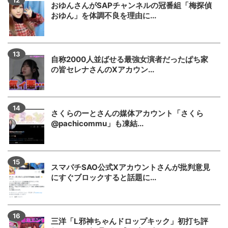
おゆんさんがSAPチャンネルの冠番組「梅探偵
おゆん」を体調不良を理由に...
自称2000人並ばせる最強女演者だったぱち家
の皆セレナさんのXアカウン...
さくらのーとさんの媒体アカウント「さくら
@pachicommu」も凍結...
スマパチSAO公式Xアカウントさんが批判意見
にすぐブロックすると話題に...
三洋「L邪神ちゃんドロップキック」初打ち評