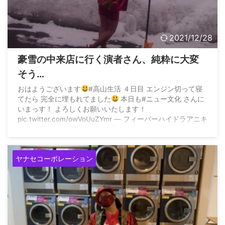
2021/12/28
豪雪の中来店に行く演者さん、純粋に大変
そう…
おはようございます
#高山生活 ４日目 エンジン切って寝
てたら 完全に埋もれてました
本日も#ニュー文化 さんに
いまっす！ よろしくお願いいたします！
pic.twitter.com/owVoUuZYmr — フィーバーハイドラアニキ
@車椅子まで９万９９９９個
(@tobakuouaniki)
December 27, 2021
ヤナセコーポレーション