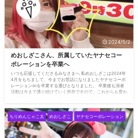
2024/5/2
めおしざこさん、所属していたヤナセコー
ポレーションを卒業へ
いつも応援してくださるみなさまへ 私めおしざこは2024年
4月をもちまして、今までお世話になりましたヤナセコーポ
レーション㈱を卒業する運びとなりました。 卒業後も演者
活動は今まで通り続けていく所存ですので、これからも変わ
らず応援してくださると嬉しいです。 2024.4.30 めおしざ
こ — めおしざこ
(@md_slot) April 30, 2024
ちりめんじゃこ太
めおしざこ
ヤナセコーポレーション