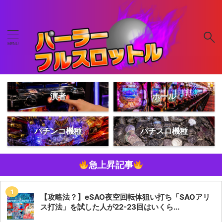
演者
ホール
パチンコ機種
パチスロ機種
急上昇記事
【攻略法？】eSAO夜空回転体狙い打ち「SAOアリ
ス打法」を試した人が22-23回はいくら...