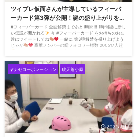
ツイブレ仮面さんが主導しているフィーバ
ーカード第3弾が公開！謎の盛り上がりをみ
せる
#フィーバーカード 全面解禁まであと1時間!!! 1時間後に新し
い伝説が開かれる
今 #フィーバーカード をお持ちのお友
達はツイートしてね
一緒に 第3弾解禁を盛り上げよう
じゃが
豪華メンバーの総フォロワー様数 200517人超
またとないこのお祭りに参加してじゃがね
pic.twitter.com/8le4kS9dc3 — ...
ヤナセコーポレーション
破天荒小原
2021/7/13