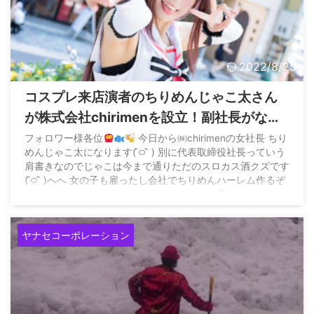
2022/8/25
コスプレ来店演者のちりめんじゃこ太さん
が株式会社chirimenを設立！副社長がなん
とwww
フォロワー様各位
今日から㈱chirimenの女社長 ちり
めんじゃこ太になります( ᷇࿀ ᷆ ) 別に代表取締役社長っていう
肩書きなのでじゃこは今まで通りただのスロカス酒クズです
( ᷇࿀ ᷆ )へへ 女の子も雇ったし会社でちりめんハーレム作るぞ
これからも皆様よろしくお願いします
pic.twitter.com/D9oGhH5t6x — スロじゃこ
&# ...
ヤナセコーポレーション