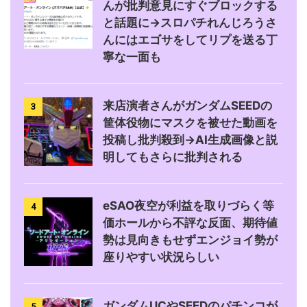
んが批判意見にすぐブロックする
と話題に→スロパチれんじろうさ
んにはエゴサをしてリプを送る丁
寧な一面も
来店演者さんがガンダムSEEDの
3
筐体役物にマスクを被せた動画を
投稿し批判殺到→AI生成画像と説
明してもさらに批判される
eSAO夜空が利益を取りづらく等
4
価ホールから不評な反面、期待値
勢は見向きもせずエンジョイ勢が
座りやすい状況らしい
ガンダムUCやSEEDのパチンコが
5