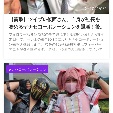
2021/9/2
【衝撃】ツイブレ仮面さん、自身が社長を
務めるヤナセコーポレーションを退職！後
任の社長は…
フォロワー様各位 突然の事で誠に申し訳御座いませんが8月
31日付で、一身上の都合(クビ)によりヤナセコーポレーショ
ン㈱を退職致します。 後任の代表取締役社長はフィーバー
アニキが引き継ぎます。 皆様。 今まで沢山応援して頂いて
本当に本当に、本当にありがとうございました
退職後は
別の媒 pic.twitter.com/FEHUjjU3ow — ツイブレ仮面
(@tuiburekamen) September 1, 2021
ヤナセコーポレーション