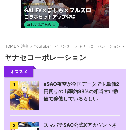
HOME
>
演者
>
YouTuber・イベンター
>
ヤナセコーポレーション
>
ヤナセコーポレーション
オススメ
eSAO夜空が全国データで玉単価2
1
円切りの出率約98%の相当甘い数
値で稼働しているらしい
スマパチSAO公式Xアカウントさ
2