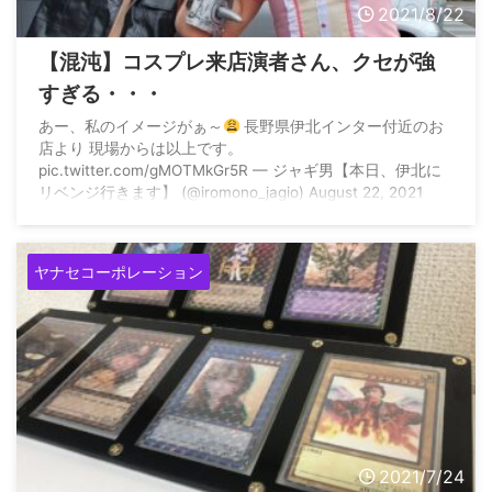
2021/8/22
【混沌】コスプレ来店演者さん、クセが強
すぎる・・・
あー、私のイメージがぁ～
長野県伊北インター付近のお
店より 現場からは以上です。
pic.twitter.com/gMOTMkGr5R — ジャギ男【本日、伊北に
リベンジ行きます】 (@iromono_jagio) August 22, 2021
ヤナセコーポレーション
2021/7/24