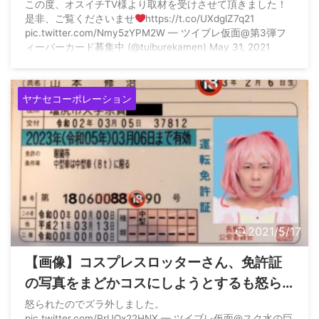
瓶投げてきてと言われた模様…
この度、オスイチTV様より取材を受けさせて頂きました！
是非、ご覧くださいませ
https://t.co/UXdglZ7q21
pic.twitter.com/Nmy5zYPM2W — ツイブレ仮面@第3弾フ
ィーバーカード募集中 (@tuiburekamen) May 31, 2021
ヤナセコーポレーション
2021/5/17
【画像】コスプレスロッターさん、免許証
の写真をまどかコスにしようとするも怒ら
れる
怒られたのでズラ外しました。
pic.twitter.com/RrUQx22HNX — ツイブレ仮面@スク水の巨