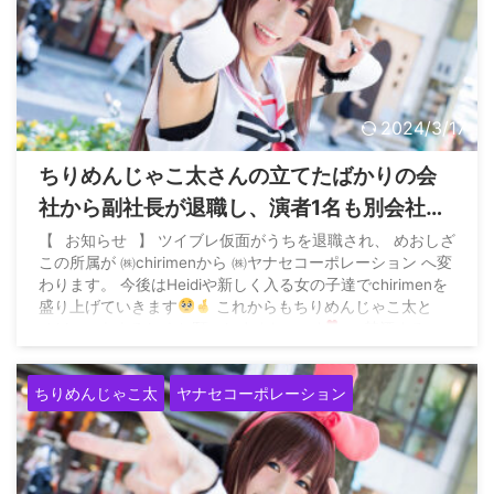
2024/3/17
ちりめんじゃこ太さんの立てたばかりの会
社から副社長が退職し、演者1名も別会社に
移ると発表するも本人は「聞いてない」と
【⠀お知らせ⠀】 ツイブレ仮面がうちを退職され、 めおしざ
この所属が ㈱chirimenから ㈱ヤナセコーポレーション へ変
衝撃発言
わります。 今後はHeidiや新しく入る女の子達でchirimenを
盛り上げていきます
これからもちりめんじゃこ太と
chirimenをよろしくお願いします(；ω；)
— 禁酒するス
ロじゃこ
7/2(土)名古屋市守山区の大型店
(@h ...
ちりめんじゃこ太
ヤナセコーポレーション