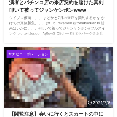
演者とパチンコ店の来店契約を賭けた真剣
叩いて被ってジャンケンポンwww
ツイブレ仮面、、、 まどかと7月の来店を契約するかを か
けての真剣勝負、、、@tuiburekamen @tobakuouaniki 結
果はいかに、、、#叩いて被ってジャンケンポン#フルスイ
ング pic.twitter.com/q6ewSfQEdi — KEIZラパーク金沢店
(@KEIZkanazawa) July 12, 2021
ヤナセコーポレーション
2021/7/6
【閲覧注意】会いに行くとスカートの中に