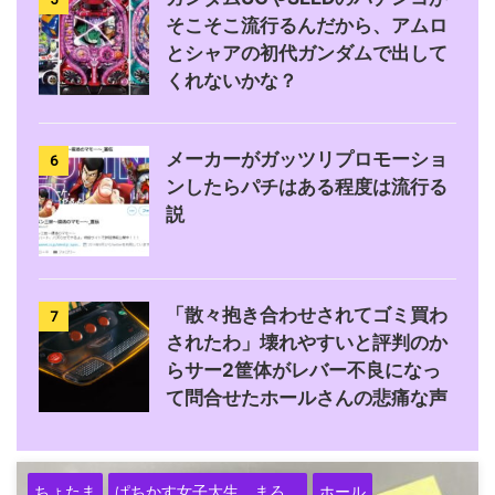
そこそこ流行るんだから、アムロ
とシャアの初代ガンダムで出して
くれないかな？
メーカーがガッツリプロモーショ
6
ンしたらパチはある程度は流行る
説
「散々抱き合わせされてゴミ買わ
7
されたわ」壊れやすいと評判のか
らサー2筐体がレバー不良になっ
て問合せたホールさんの悲痛な声
ちょたま
ぱちかす女子大生。まろ。
ホール