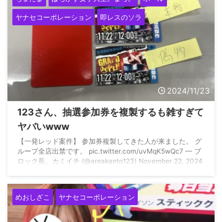
ヤナセコーポレーション
即レスのソラ
2024/11/23
123さん、抽選参加券を複製するも雑すぎて
ヤバいwww
【一発レッド案件】 参加券複製してきた人が来ました。 グ
ループ全店出禁です。 pic.twitter.com/uvMqK5wQc7 — ブ
ロック長。カミイチ (@areakanto123) November 22, 2024
めおしざこ
ヤナセコーポレーション