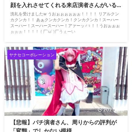
顔を入れさせてくれる来店演者さんがいる
らしい…
洗礼を受けましたw うおぉぉぉぉぉぉ！！！！ リアルクン
カクンカ！！ あぁクンカクンカ！クンカクンカ！スーハー
スーハー！スーハースーハー！アァーッ♂♀！！うおぉぉぉ
ぉぉぉ！！！！ ( 厂˙ω˙ )厂うぇーい
pic.twitter.com/G2bmEZsoxD — ショアスロ
(@eat_sleep_fish) July 4, 2021
ヤナセコーポレーション
2021/6/11
【悲報】パチ演者さん、周りからの評判が
「変態」でしかない模様