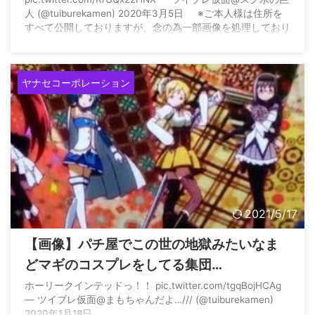
人 (@tuiburekamen) 2020年3月5日 ※ご本人様は住所を
すべて公開しておりますが、念の為一部画像を処理しており
ます。
ヤナセコーポレーション
2021/5/17
【画像】パチ屋でこの世の地獄みたいなま
どマギのコスプレをしてる集団…
ホーリークインテッドっ！！ pic.twitter.com/tgqBojHCAg
— ツイブレ仮面@まもちゃんだよ…/// (@tuiburekamen)
2020年1月18日