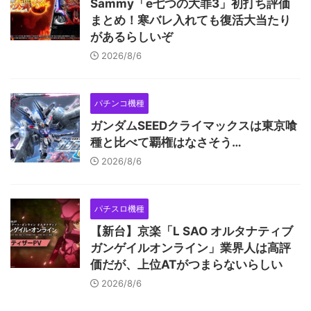
Sammy「e七つの大罪3」初打ち評価
まとめ！寒バレ入れても復活大当たり
があるらしいぞ
2026/8/6
パチンコ機種
ガンダムSEEDクライマックスは東京喰
種と比べて覇権はなさそう…
2026/8/6
パチスロ機種
【新台】京楽「L SAO オルタナティブ
ガンゲイルオンライン」業界人は高評
価だが、上位ATがつまらないらしい
2026/8/6