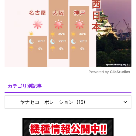
Powered by 
GliaStudios
M
カテゴリ別記事
u
t
e