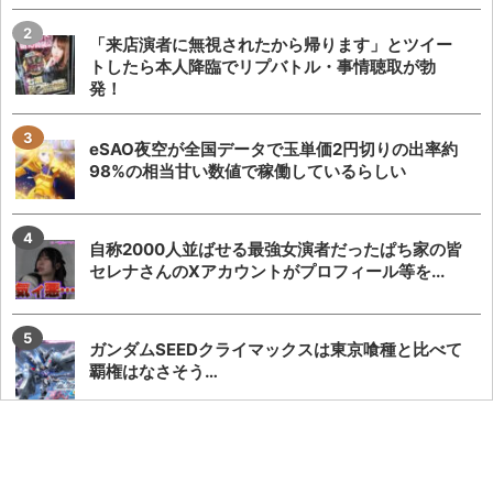
「来店演者に無視されたから帰ります」とツイー
トしたら本人降臨でリプバトル・事情聴取が勃
発！
eSAO夜空が全国データで玉単価2円切りの出率約
98%の相当甘い数値で稼働しているらしい
自称2000人並ばせる最強女演者だったぱち家の皆
セレナさんのXアカウントがプロフィール等を...
ガンダムSEEDクライマックスは東京喰種と比べて
覇権はなさそう…
回転体を狙い打ちする「SAOアリス打法」発案
者、パチSAO公式垢にブロックされる