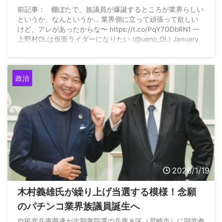
前記事： 棚ぼたで、族議員が爆誕するところが業界らしい
というか、なんというか… 業界側に立って頑張って欲しい
けど、アレがあったからな〜 https://t.co/PqY7ODbRN1 —
上野村OLは仮面ライダーになりたい (@ueno_OL) January
19, 2026
政治
2026/1/19
木村義雄氏が繰り上げ当選する模様！念願
のパチンコ業界族議員誕生へ
自民党兵庫県連が次期衆院選の兵庫８区（尼崎市）に同党参