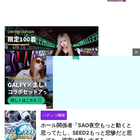
close
パチンコ機種
ホール関係者「SAO夜空もっと動くと
M
u
思ってたし、SEED2もっと悲惨だと思
t