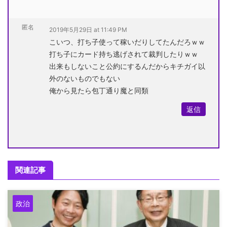
匿名
2019年5月29日 at 11:49 PM
こいつ、打ち子使って稼いだりしてたんだろｗｗ
打ち子にカード持ち逃げされて裁判したりｗｗ
出来もしないこと公約にするんだからキチガイ以
外のないものでもない
俺から見たら包丁通り魔と同類
返信
関連記事
政治