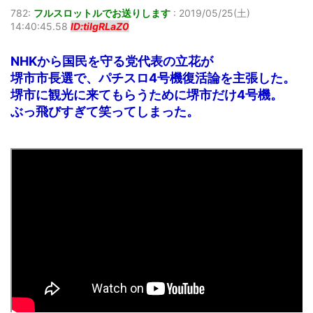
782:
フルスロットルでお送りします
:
2019/05/25(土)
14:40:45.58
ID:tiIgRLaZ0
NHKから国民を守る党代表の立花が
堺市市長選で、パチスロ4号機復活論を主張した。
堺市に観光に来てもらうために堺市だけ4号機。
ぶっ飛びすぎて笑ってしまった。