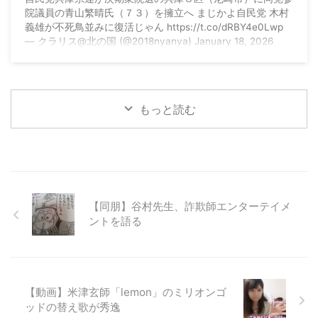
院議員の青山繁晴氏（７３）を擁立へ まじかよ自民党 木村
義雄が不死鳥並みに復活じゃん https://t.co/dRBY4e0Lwp
— クラリス@北の国 (@2018nyanya) January 18, 2026
もっと読む
【同朋】谷村先生、詐欺師エンターテイメ
ントを語る
【動画】米津玄師「lemon」のミリオンゴ
ッドの替え歌が秀逸