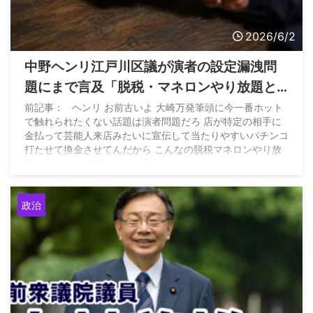
2026/6/2
中野ヘンリ江戸川区議が演者の設定漏洩問
題にまで言及「脱税・マネロンやり放題と
いう見方はわかりますが、業界のイメージ
前記事： ヘンリ お前古いよ 大崎万発筆頭に今一番ホット
で触れられたくない話題は演者問題だろ 店が特定の相手に
問題を語る上では、こうした実態も含めて
金払って芸能人来店みたいに宣伝して当たりやすいパチンコ
冷静に議論していく必要がある」
打たせて換金させてんだから こんなの脱税マネロンやり放
題だろ そこを突付けよ — 正直くん (@shojikikun) June 2,
2026
政治