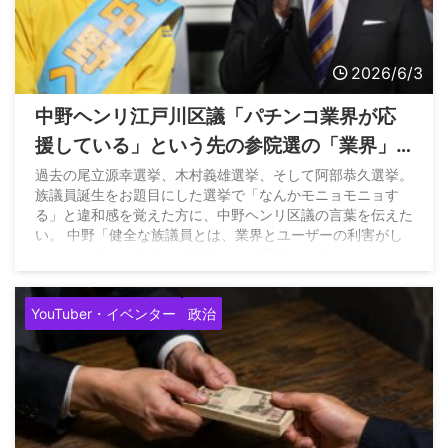
2026/6/3
中野ヘンリ江戸川区議「パチンコ業界が応
援している」という先の参院選の「業界」
という言葉の使い方が雑で族議員論にモヤ
過去の尾立源幸選挙、木村義雄選挙、そして阿部恭久選挙。
族議員誕生をお題目にした選挙で「なんかモニョモニョす
モヤしていたらしい
る」と違和感を覚えた方に、中野ヘンリ区議の言葉を伝えた
い。 中野「健全な族議員とは、業界とユーザーの利害がし
っかり一致する仕組みを設計できる議員だと考えます」…
https://t.co/vjMAu7Zq8R — 吉田圭志（ボンペイ吉田）
(@epachinko) June 3, 2026
YouTuber・イベンター
政治