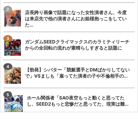
店長跨り画像で話題になった女性演者さん、今度
は来店先で他の演者さんにお姫様抱っこをしてい
た...
ガンダムSEEDクライマックスのカラミティリーチ
からの全回転の流れが素晴らしすぎると話題に
【勃発】シバター「競艇選手とDMばかりしてない
で」VSましも「雇ってた演者の子や不倫相手の...
ホール関係者「SAO夜空もっと動くと思ってた
し、SEED2もっと悲惨だと思ってた、現実は難...
「来店演者に無視されたから帰ります」とツイー
トしたら本人降臨でリプバトル・事情聴取が勃