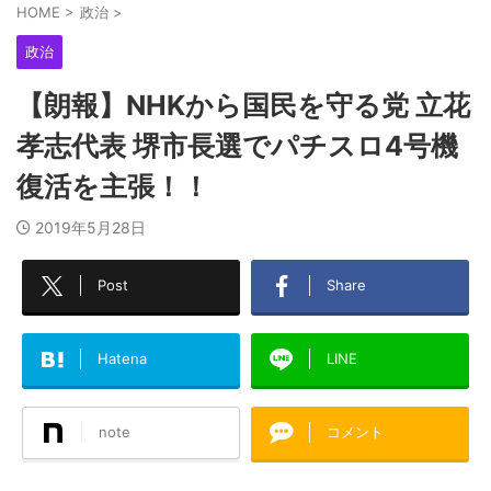
HOME
>
政治
>
政治
【朗報】NHKから国民を守る党 立花
孝志代表 堺市長選でパチスロ4号機
復活を主張！！
2019年5月28日
Post
Share
Hatena
LINE
note
コメント