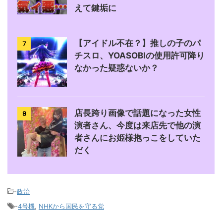
えて鍵垢に
【アイドル不在？】推しの子のパ
7
チスロ、YOASOBIの使用許可降り
なかった疑惑ないか？
店長跨り画像で話題になった女性
8
演者さん、今度は来店先で他の演
者さんにお姫様抱っこをしていた
だく
-
政治
-
4号機
,
NHKから国民を守る党