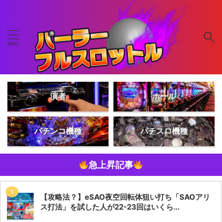
演者
ホール
パチンコ機種
パチスロ機種
急上昇記事
【攻略法？】eSAO夜空回転体狙い打ち「SAOアリ
ス打法」を試した人が22-23回はいくら...