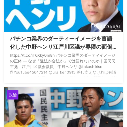
2026/6/6
パチンコ業界のダーティーイメージを言語
化した中野ヘンリ江戸川区議が界隈の面倒
くさそうな層とずっとリプバトルしてる件
https://t.co/iT6Xky0m8h パチンコ業界のダーティイメージ
の正体 ― なぜ「違法か合法か」では語れないのか｜国民民
主党 江戸川区議会議員 中野ヘンリ @takashikiso
@YouTube45647214 @ura_ken0915 差し支えなければ有識
者のみなさまに論評いただけると嬉しいです。勝手なタグ付
けご容赦ください
— 中野ヘンリ【国民民主党
江戸川
区議会議員】 (@Henry66239746 ...
政治