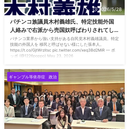
2026/5/28
パチンコ族議員木村義雄氏、特定技能外国
人絡みで右派から売国奴呼ばわりされてし
まう
パチンコ業界から強い支持がある自民党木村義雄議員。特定
技能の外国人を 移民と呼ばせない様にした張本人。
https://t.co/GjtWrzitsc pic.twitter.com/xeq3Bd2MiR — ポ
ッポ (@1226poppo) May 23, 2026
ギャンブル等依存症
政治