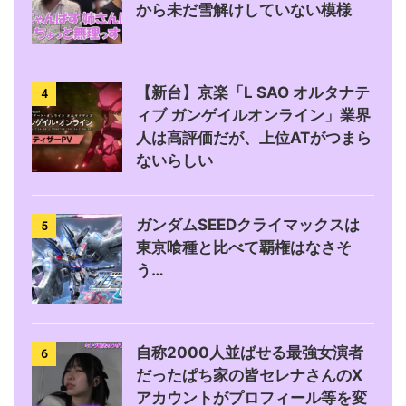
から未だ雪解けしていない模様
【新台】京楽「L SAO オルタナテ
4
ィブ ガンゲイルオンライン」業界
人は高評価だが、上位ATがつまら
ないらしい
ガンダムSEEDクライマックスは
5
東京喰種と比べて覇権はなさそ
う…
自称2000人並ばせる最強女演者
6
だったぱち家の皆セレナさんのX
アカウントがプロフィール等を変