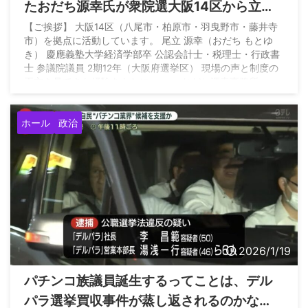
たおだち源幸氏が衆院選大阪14区から立候
補へ
【ご挨拶】 大阪14区（八尾市・柏原市・羽曳野市・藤井寺
市）を拠点に活動しています。 尾立 源幸（おだち もとゆ
き） 慶應義塾大学経済学部卒 公認会計士・税理士・行政書
士 参議院議員 2期12年（大阪府選挙区） 現場の声と制度の
両方を見てきた経験をもとに、… — おだち源幸事務所
(@odachi_jimin) January 26, 2026
ホール
政治
2026/1/19
パチンコ族議員誕生するってことは、デル
パラ選挙買収事件が蒸し返されるのかな…