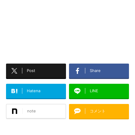
Post
Share
Hatena
LINE
note
コメント