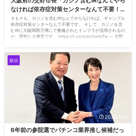
大阪府の交野市長「カジノ含むIRなんてやら
なければ依存症対策センターなんて不要！
公営ギャンブルもパチンコもやめてしま
そもそも、カジノを含むIRなんてやらなければ、ギャンブル
依存症対策センターなんて不要です。 そして、カジノを含
え！」
むIRに大阪関西万博にて整備されたインフラが流用されるの
が、歴然たる事実です。 https://t.co/xUpo3xHpTw — 交野
市長 山本けい (@keiyamamoto0312) May 5, 2026
政治
2026/1/27
6年前の参院選でパチンコ業界推し候補だっ