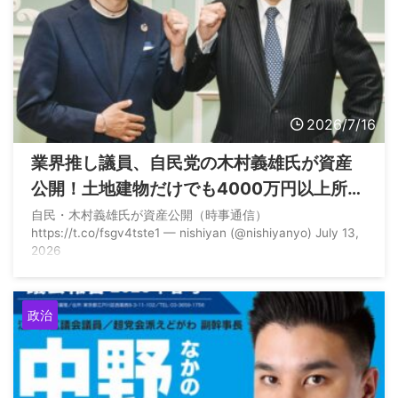
2026/7/16
業界推し議員、自民党の木村義雄氏が資産
公開！土地建物だけでも4000万円以上所有
している模様
自民・木村義雄氏が資産公開（時事通信）
https://t.co/fsgv4tste1 — nishiyan (@nishiyanyo) July 13,
2026
政治