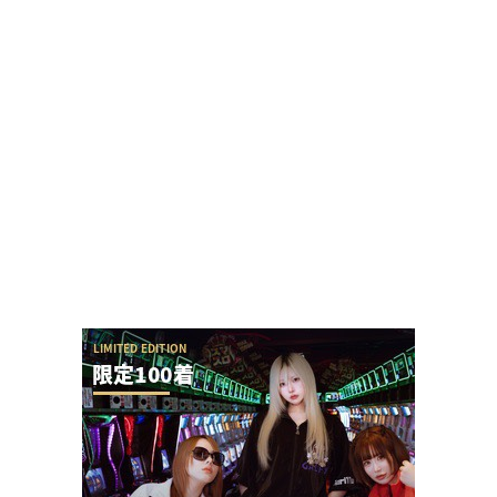
発！
【悲報】でちゃう！こしあんさんとにゃんぱすさ
ん、過去の揉め事から未だ雪解けしていない模様
ユニバが「次回」という意味深画像をアップ！バ
ジリスクシリーズくるか？
【アイドル不在？】推しの子のパチスロ、
YOASOBIの使用許可降りなかった疑惑ないか？
ネイルが特徴的な女性演者さん「指が気になって
仕方ない、スロには不向き」とインスタで言われ
て...