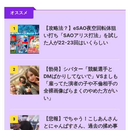
オススメ
【攻略法？】eSAO夜空回転体狙
1
い打ち「SAOアリス打法」を試し
た人が22-23回はいくらしい
【勃発】シバター「競艇選手と
2
DMばかりしてないで」VSましも
「雇ってた演者の子や不倫相手の
全裸画像ばらまくのやめた方がい
い」
【悲報】でちゃう！こしあんさん
3
とにゃんぱすさん、過去の揉め事