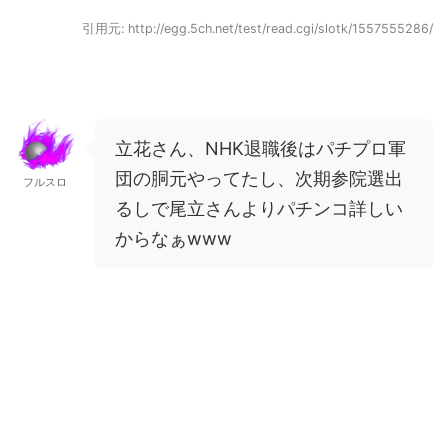
引用元: http://egg.5ch.net/test/read.cgi/slotk/1557555286/
立花さん、NHK退職後はパチプロ軍
団の胴元やってたし、次期参院選出
フルスロ
るしで尾立さんよりパチンコ詳しい
からなぁwww