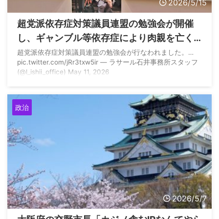
2026/5/15
超党派依存症対策議員連盟の勉強会が開催
し、ギャンブル等依存症により肉親を亡く
された自死遺族会の方が登壇
超党派依存症対策議員連盟の勉強会が行なわれました。…
pic.twitter.com/jRr3txw5ir — ラサール石井事務所スタッフ
(@l_ishii_office) May 11, 2026
政治
2026/5/7