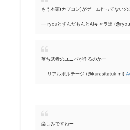
もう本家(カプコン)がゲーム作ってないの
— ryouとずんだもんとAIキャラ達 (@ryou4
落ち武者のユニバが作るのかー
— リアルボルテージ (@kurasitatukimi)
A
楽しみですねー