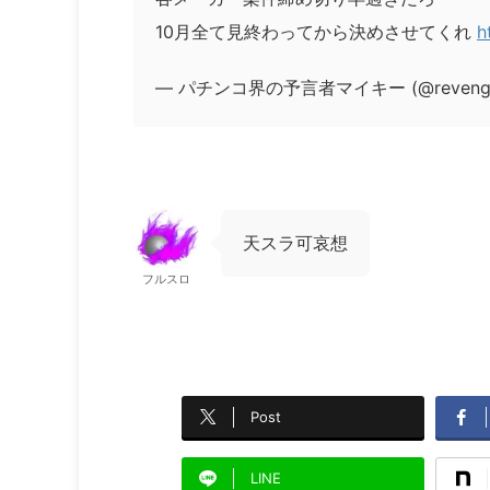
10月全て見終わってから決めさせてくれ
h
— パチンコ界の予言者マイキー (@revenger
天スラ可哀想
フルスロ
Post
LINE