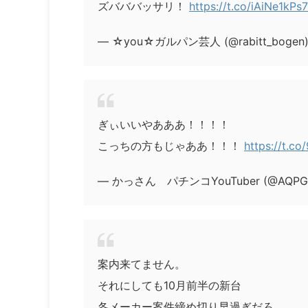
ズバババッサリ！
https://t.co/iAiNe1kPs7
— ☆you☆ガルパン芸人 (@rabitt_bogen
ぎぃいいやあああ！！！！
こっちの方もじゃああ！！！
https://t.c
— かっさん パチンコYouTuber (@AQPGE
案内来てません。
それにしても10月前半の新台
各メーカー案件締め切り早過ぎだろ