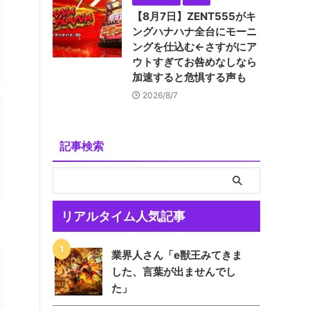
【8月7日】ZENT555がキ
ングハナハナ全台にモーニ
ングを仕込む←さすがにア
ウトすぎてお咎めなしなら
加速すると危惧する声も
2026/8/7
記事検索
リアルタイム人気記事
業界人さん「e獣王みてきま
した、言葉が出ませんでし
た」