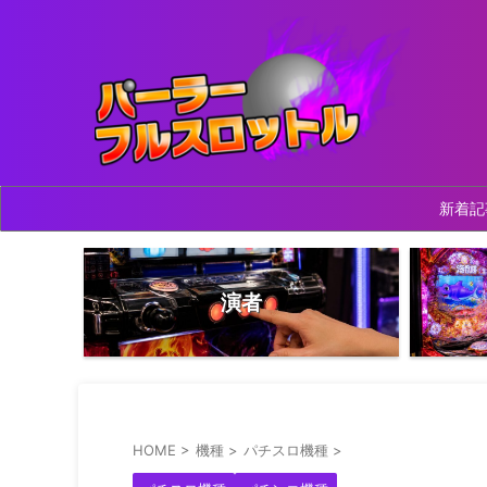
新着記
演者
HOME
>
機種
>
パチスロ機種
>