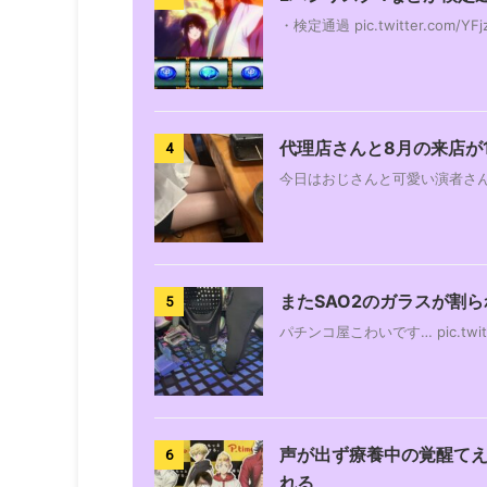
・⁠検定通過 pic.twitter.com/YFj
代理店さんと8月の来店が
4
今日はおじさんと可愛い演者さん
またSAO2のガラスが割ら
5
パチンコ屋こわいです… pic.twitt
声が出ず療養中の覚醒て
6
れる