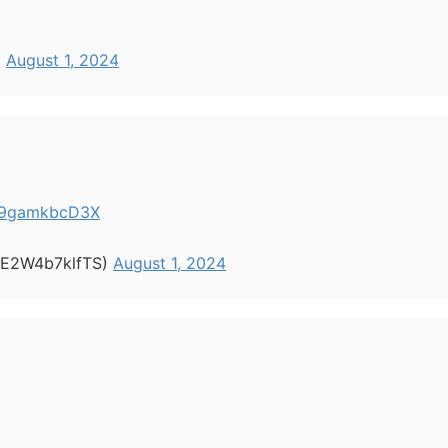
)
August 1, 2024
o/9gamkbcD3X
2W4b7klfTS)
August 1, 2024