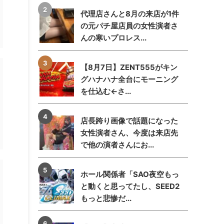
代理店さんと8月の来店が1件
の元パチ屋店員の女性演者さ
んの寒いプロレス...
【8月7日】ZENT555がキン
グハナハナ全台にモーニング
を仕込む←さ...
店長跨り画像で話題になった
女性演者さん、今度は来店先
で他の演者さんにお...
ホール関係者「SAO夜空もっ
と動くと思ってたし、SEED2
もっと悲惨だ...