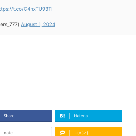
ttps://t.co/C4nxTU93Tl
s_777)
August 1, 2024
Share
Hatena
note
コメント