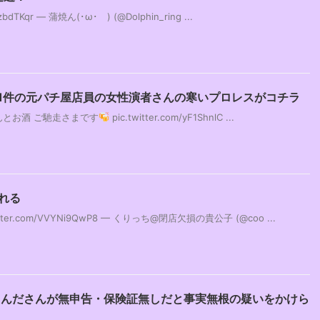
zbdTKqr — 蒲焼ん(･ω･ ) (@Dolphin_ring ...
1件の元パチ屋店員の女性演者さんの寒いプロレスがコチラ
とお酒 ご馳走さまです
pic.twitter.com/yF1ShnlC ...
れる
er.com/VVYNi9QwP8 — くりっち@閉店欠損の貴公子 (@coo ...
えんださんが無申告・保険証無しだと事実無根の疑いをかけら