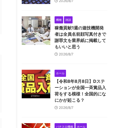
2026/8/7
機種
雑談
稼働貢献1週の遊技機開発
者は全員名前顔写真付きで
謝罪文を業界紙に掲載して
もいいと思う
2026/8/7
ホール
【令和8年8月8日】Dステ
ーションが全国一斉賞品入
荷をする模様！全国的にな
にかが起こる？
2026/8/7
パチスロ機種
ホール