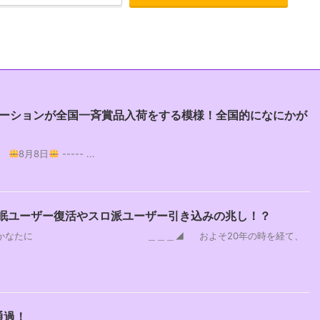
テーションが全国一斉賞品入荷をする模様！全国的になにかが
】
8月8日
----- ...
眠ユーザー復活やスロ派ユーザー引き込みの兆し！？
～雲のかなたに ＿＿＿◢ およそ20年の時を経て、
通過！