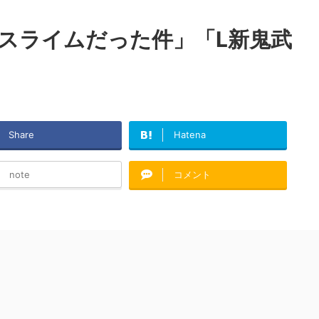
スライムだった件」「L新鬼武
Share
Hatena
note
コメント
）