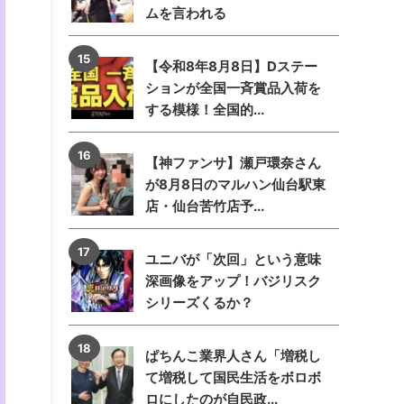
ムを言われる
【令和8年8月8日】Dステー
ションが全国一斉賞品入荷を
する模様！全国的...
【神ファンサ】瀬戸環奈さん
が8月8日のマルハン仙台駅東
店・仙台苦竹店予...
ユニバが「次回」という意味
深画像をアップ！バジリスク
シリーズくるか？
ぱちんこ業界人さん「増税し
て増税して国民生活をボロボ
ロにしたのが自民政...