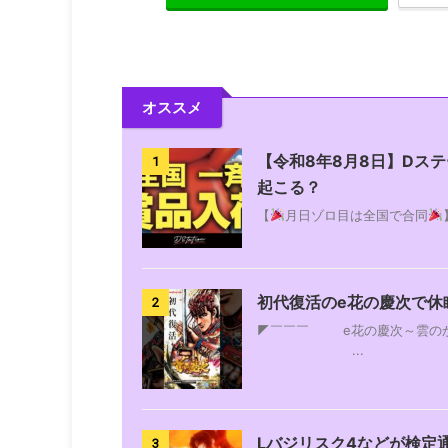
オススメ
【令和8年8月8日】Dス
1
起こる？
【
月日ゾロ目は全国で合同
初代復活のe花の慶次で休
2
◤￣￣￣ e花の慶次
...
Lバジリスク4などが検定
3