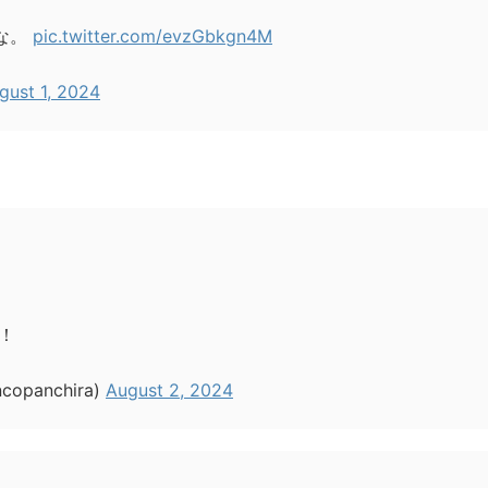
すな。
pic.twitter.com/evzGbkgn4M
gust 1, 2024
！
panchira)
August 2, 2024