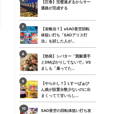
【圧巻】完璧過ぎるからサー
通路が完成する
【攻略法？】eSAO夜空回転
体狙い打ち「SAOアリス打
法」を試した人が...
【勃発】シバター「競艇選手
とDMばかりしてないで」VS
ましも「雇ってた...
【やらかし？】Lすーぱぁび
ん娘が設置台数少ないのに出
まくってて甘いらし...
SAO夜空の回転体狙い打ち攻