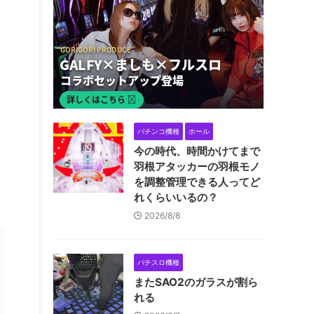
パチンコ機種
ホール
今の時代、時間かけてまで
羽根アタッカーの羽根モノ
を調整管理できる人ってど
れくらいいるの？
2026/8/8
パチスロ機種
またSAO2のガラスが割ら
れる