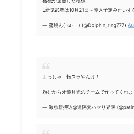
機械が適合した模様。
L新鬼武者は10月21日～導入予定みたい
— 蒲焼ん(･ω･ ) (@Dolphin_ring777)
Au
よっしゃ！転スラやんけ！
頼むから牙狼月光のチームで作ってくれよ
— 激魚群押込@遠隔糞ハマり界隈 (@patinco