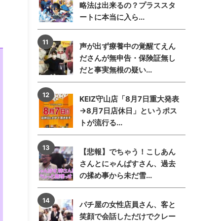
略法は出来るの？プラススタ
ートに本当に入ら...
声が出ず療養中の覚醒てえん
ださんが無申告・保険証無し
だと事実無根の疑い...
KEIZ守山店「8月7日重大発表
→8月7日店休日」というポス
トが流行る...
【悲報】でちゃう！こしあん
さんとにゃんぱすさん、過去
の揉め事から未だ雪...
パチ屋の女性店員さん、客と
笑顔で会話しただけでクレー