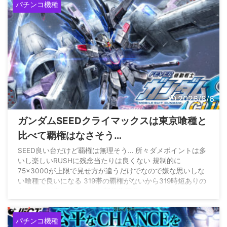
パチンコ機種
2026/8/6
ガンダムSEEDクライマックスは東京喰種と
比べて覇権はなさそう…
SEED良い台だけど覇権は無理そう… 所々ダメポイントは多
いし楽しいRUSHに残念当たりは良くない 規制的に
75×3000が上限で見せ方が違うだけでなので嫌な思いしな
い喰種で良いになる 319帯の覇権がないから319時短ありの
台で出せば良かったのに… 新規作画多めでファンも気にな
るのに399の52凸は無理よ
pic.twitter.com/gRq26dHfYt
— 最強黄金騎士ぱちんかす
(@Gold_WolfGARO_) August
パチンコ機種
4, 2026