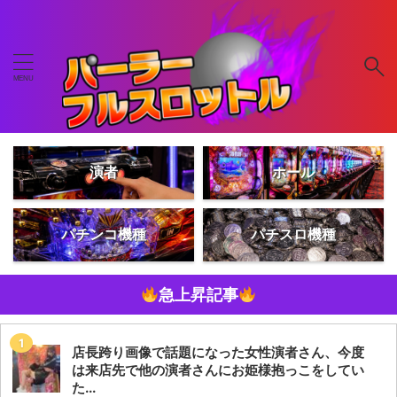
演者
ホール
パチンコ機種
パチスロ機種
急上昇記事
店長跨り画像で話題になった女性演者さん、今度
は来店先で他の演者さんにお姫様抱っこをしてい
た...