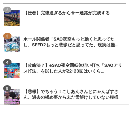
【圧巻】完璧過ぎるからサー通路が完成する
ホール関係者「SAO夜空もっと動くと思ってた
し、SEED2もっと悲惨だと思ってた、現実は難...
【攻略法？】eSAO夜空回転体狙い打ち「SAOアリ
ス打法」を試した人が22-23回はいくら...
【悲報】でちゃう！こしあんさんとにゃんぱすさ
ん、過去の揉め事から未だ雪解けしていない模様
【やらかし？】Lすーぱぁびん娘が設置台数少ない
のに出まくってて甘いらしい…ビンゴネオ騒動再...