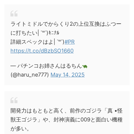
ライトミドルでからくり2の上位互換はふつー
に打ちたい| ˙꒳​˙)ｷﾆﾅﾙ
詳細スペックはよ| ˙꒳​˙)
#PR
https://t.co/dBzbSO1660
— パチンコお姉さんはるちん
(@haru_ne777)
May 14, 2025
開発力はもともと高く、前作のゴジラ「真 •怪
獣王ゴジラ」や、封神演義に009と面白い機種
が多い。