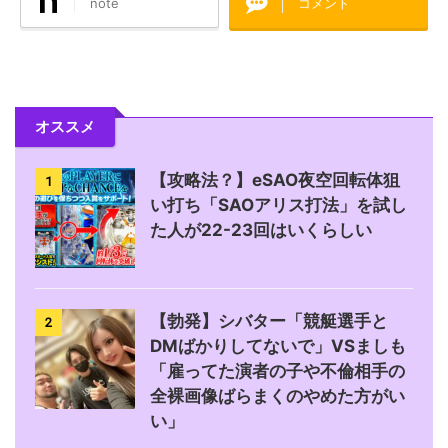
note
コメント
オススメ
【攻略法？】eSAO夜空回転体狙
1
い打ち「SAOアリス打法」を試し
た人が22-23回はいくらしい
【勃発】シバター「競艇選手と
2
DMばかりしてないで」VSましも
「雇ってた演者の子や不倫相手の
全裸画像ばらまくのやめた方がい
い」