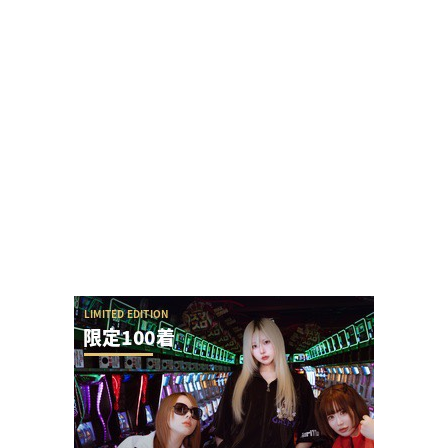
SAO夜空の回転体狙い打ち攻略法は出来るの？プ
ラススタートに本当に入らないんだが
【勃発】シバター「競艇選手とDMばかりしてない
で」VSましも「雇ってた演者の子や不倫相手の...
【アイドル不在？】推しの子のパチスロ、
YOASOBIの使用許可降りなかった疑惑ないか？
ユニバが「次回」という意味深画像をアップ！バ
ジリスクシリーズくるか？