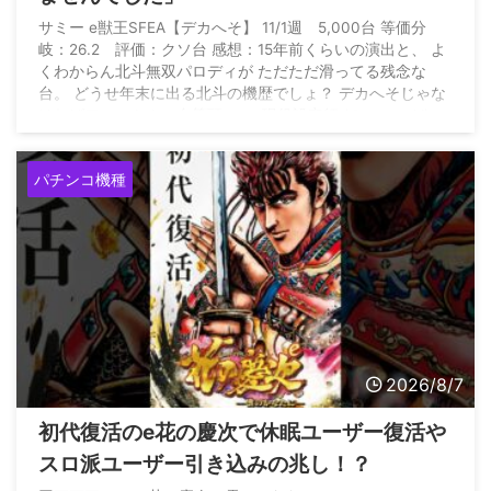
サミー e獣王SFEA【デカへそ】 11/1週 5,000台 等価分
岐：26.2 評価：クソ台 感想：15年前くらいの演出と、 よ
くわからん北斗無双パロディが ただただ滑ってる残念な
台。 どうせ年末に出る北斗の機歴でしょ？ デカへそじゃな
ければワーストクソ台筆頭。 — 現役設定師 (@genn_eki)
August 6, 2026
パチンコ機種
2026/8/7
初代復活のe花の慶次で休眠ユーザー復活や
スロ派ユーザー引き込みの兆し！？