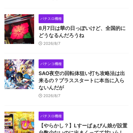
パチスロ機種
8月7日は華の日っぽいけど、全国的に
どうなるんだろうね
2026/8/7
パチンコ機種
SAO夜空の回転体狙い打ち攻略法は出
来るの？プラススタートに本当に入ら
ないんだが
2026/8/7
パチスロ機種
【やらかし？】Lすーぱぁびん娘が設置
台数少ないのに出まくってて甘いらし