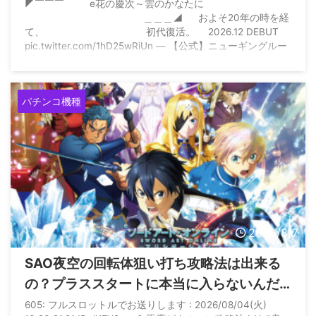
◤￣￣￣ e花の慶次～雲のかなたに
＿＿＿◢ およそ20年の時を経
て、 初代復活。 2026.12 DEBUT
pic.twitter.com/1hD25wRiUn — 【公式】ニューギングルー
プ (@NewginGroup) July 31, 2026
パチンコ機種
2026/8/7
SAO夜空の回転体狙い打ち攻略法は出来る
の？プラススタートに本当に入らないんだ
が
605: フルスロットルでお送りします : 2026/08/04(火)