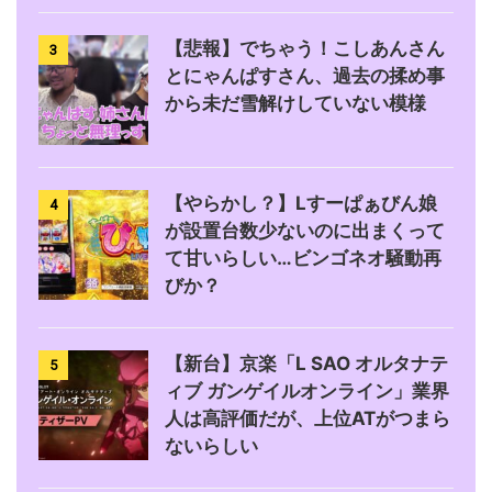
【悲報】でちゃう！こしあんさん
3
とにゃんぱすさん、過去の揉め事
から未だ雪解けしていない模様
【やらかし？】Lすーぱぁびん娘
4
が設置台数少ないのに出まくって
て甘いらしい…ビンゴネオ騒動再
びか？
【新台】京楽「L SAO オルタナテ
5
ィブ ガンゲイルオンライン」業界
人は高評価だが、上位ATがつまら
ないらしい