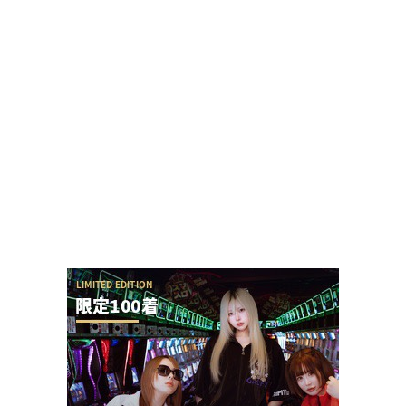
初代復活のe花の慶次で休眠ユーザー復活やスロ派
ユーザー引き込みの兆し！？
【勃発】シバター「競艇選手とDMばかりしてない
で」VSましも「雇ってた演者の子や不倫相手の...
SAO夜空の回転体狙い打ち攻略法は出来るの？プ
ラススタートに本当に入らないんだが
ユニバが「次回」という意味深画像をアップ！バ
ジリスクシリーズくるか？