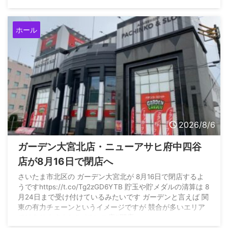
ホール
2026/8/6
ガーデン大宮北店・ニューアサヒ府中四谷
店が8月16日で閉店へ
さいたま市北区の ガーデン大宮北が 8月16日で閉店するよ
うですhttps://t.co/Tg2zGD6YTB 貯玉や貯メダルの清算は 8
月24日まで受け付けているみたいです ガーデンと言えば 関
東の有力チェーンというイメージですが 競合が多いエリア
ではありますよね#パチンコ店#閉店
pic.twitter.com/aqlVNDQldb — すろまに