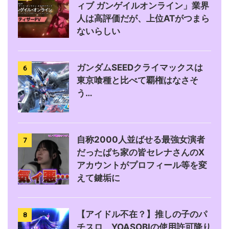
ィブ ガンゲイルオンライン」業界
人は高評価だが、上位ATがつまら
ないらしい
ガンダムSEEDクライマックスは
6
東京喰種と比べて覇権はなさそ
う…
自称2000人並ばせる最強女演者
7
だったぱち家の皆セレナさんのX
アカウントがプロフィール等を変
えて鍵垢に
【アイドル不在？】推しの子のパ
8
チスロ、YOASOBIの使用許可降り