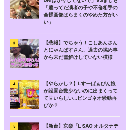
DMばかりしてないで」VSましも
「雇ってた演者の子や不倫相手の
全裸画像ばらまくのやめた方がい
い」
【悲報】でちゃう！こしあんさん
3
とにゃんぱすさん、過去の揉め事
から未だ雪解けしていない模様
【やらかし？】Lすーぱぁびん娘
4
が設置台数少ないのに出まくって
て甘いらしい…ビンゴネオ騒動再
びか？
【新台】京楽「L SAO オルタナテ
5