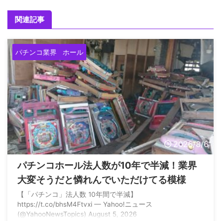
関連記事
パチンコ業界
ホール
2026/8/6
パチンコホール法人数が10年で半減！業界
大変そうだと憐れんでいただけてる模様
【「パチンコ」法人数 10年間で半減】
https://t.co/bhsM4Ftvxi — Yahoo!ニュース
(@YahooNewsTopics) August 5, 2026