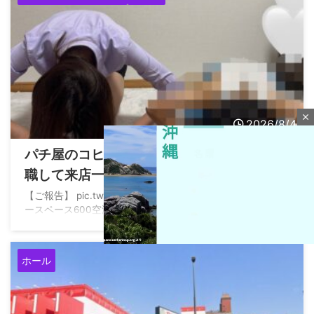
close
2026/8/4
パチ屋のコヒレさん、ワゴンスタッフを退
職して来店一本で活動していくと子どもと
一緒に土下座へ
【ご報告】 pic.twitter.com/VJLlm7tFOq — 神崎希依
イ
ースペース600空港店 (@kiykanzaki) August 3, 2026
ホール
M
u
t