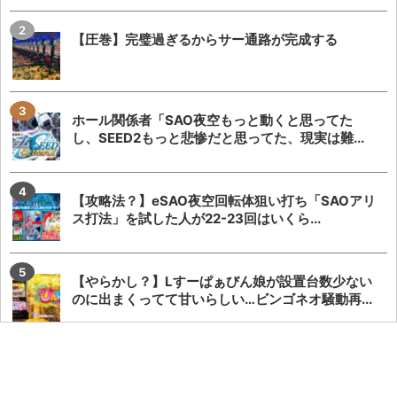
【圧巻】完璧過ぎるからサー通路が完成する
ホール関係者「SAO夜空もっと動くと思ってた
し、SEED2もっと悲惨だと思ってた、現実は難...
【攻略法？】eSAO夜空回転体狙い打ち「SAOアリ
ス打法」を試した人が22-23回はいくら...
【やらかし？】Lすーぱぁびん娘が設置台数少ない
のに出まくってて甘いらしい…ビンゴネオ騒動再...
【悲報】でちゃう！こしあんさんとにゃんぱすさ
ん、過去の揉め事から未だ雪解けしていない模様