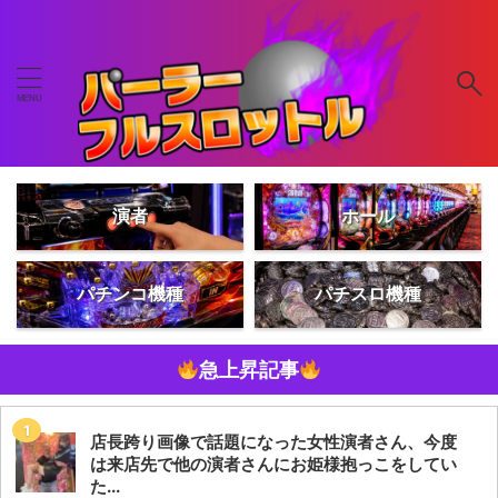
演者
ホール
パチンコ機種
パチスロ機種
急上昇記事
店長跨り画像で話題になった女性演者さん、今度
は来店先で他の演者さんにお姫様抱っこをしてい
た...