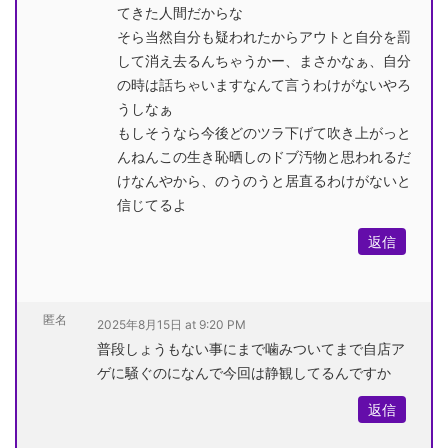
てきた人間だからな
そら当然自分も疑われたからアウトと自分を罰
して消え去るんちゃうかー、まさかなぁ、自分
の時は話ちゃいますなんて言うわけがないやろ
うしなぁ
もしそうなら今後どのツラ下げて吹き上がっと
んねんこの生き恥晒しのドブ汚物と思われるだ
けなんやから、のうのうと居直るわけがないと
信じてるよ
返信
匿名
2025年8月15日 at 9:20 PM
普段しょうもない事にまで噛みついてまで自店ア
ゲに騒ぐのになんで今回は静観してるんですか
返信