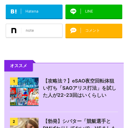
Hatena
LINE
note
コメント
オススメ
【攻略法？】eSAO夜空回転体狙
1
い打ち「SAOアリス打法」を試し
た人が22-23回はいくらしい
【勃発】シバター「競艇選手と
2