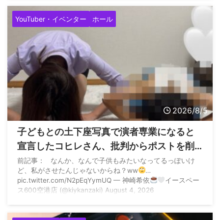
(@slotmania77777) August 5, 2026
YouTuber・イベンター
ホール
2026/8/5
子どもとの土下座写真で演者専業になると
宣言したコヒレさん、批判からポストを削
除して再度子どもとの土下座写真でご報告
前記事： なんか、なんで子供もみたいなってるっぽいけ
ど、私がさせたんじゃないからね？ww
…
pic.twitter.com/N2pEqYymUQ — 神崎希依
イースペー
ス600空港店 (@kiykanzaki) August 4, 2026