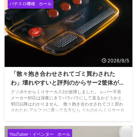
パチスロ機種
ホール
2026/8/5
「散々抱き合わせされてゴミ買わされた
わ」壊れやすいと評判のからサー2筐体がレ
バー不良になって問合せたホールさんの悲
クソボケからくりサーカス2が故障しました。 レバー不良
メーカー対応は深夜にきてバラバラにして直るかどうかと、
痛な声
明日以降はわかりません。 散々抱き合わせされてゴミ買わ
されたわ アルファに通ってる方なら うちのからくりサーカ
ス2がどれほどヤバいかわかってるよね 本当に申し訳ありま
せん pic.twitter.com/GyOwIkXOgb — てんぱ
／山陰最強
店アルファ店長 (@coco_alpha777) August 4, 2026
YouTuber・イベンター
ホール