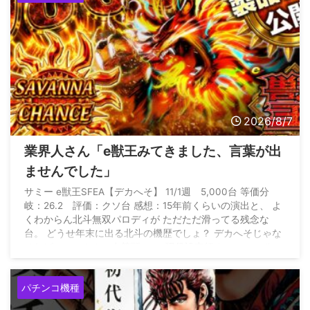
2026/8/7
業界人さん「e獣王みてきました、言葉が出
ませんでした」
サミー e獣王SFEA【デカへそ】 11/1週 5,000台 等価分
岐：26.2 評価：クソ台 感想：15年前くらいの演出と、 よ
くわからん北斗無双パロディが ただただ滑ってる残念な
台。 どうせ年末に出る北斗の機歴でしょ？ デカへそじゃな
ければワーストクソ台筆頭。 — 現役設定師 (@genn_eki)
August 6, 2026
パチンコ機種