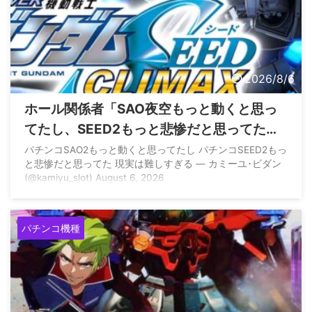
2026/8/6
ホール関係者「SAO夜空もっと動くと思っ
てたし、SEED2もっと悲惨だと思ってた、
現実は難しすぎる」
パチンコSAO2もっと動くと思ってたし パチンコSEED2もっ
と悲惨だと思ってた 現実は難しすぎる — カミーユ･ビダン
(@kamiyu_slot) August 6, 2026
パチンコ機種