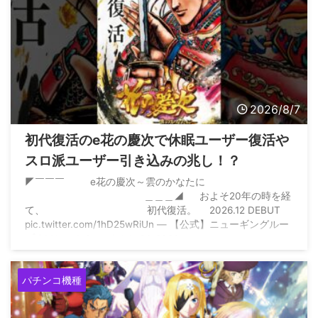
2026/8/7
初代復活のe花の慶次で休眠ユーザー復活や
スロ派ユーザー引き込みの兆し！？
◤￣￣￣ e花の慶次～雲のかなたに
＿＿＿◢ およそ20年の時を経
て、 初代復活。 2026.12 DEBUT
pic.twitter.com/1hD25wRiUn — 【公式】ニューギングルー
プ (@NewginGroup) July 31, 2026
パチンコ機種