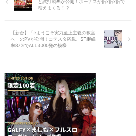
と試打動画が公開！ボーナスが倍x倍x倍で
増えまくる！？
【新台】「eようこそ実力至上主義の教室
へ」のPVが公開！コテスタ搭載、ST継続
率87%でALL3000発の模様