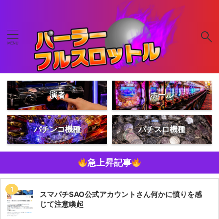
演者
ホール
パチンコ機種
パチスロ機種
急上昇記事
スマパチSAO公式アカウントさん何かに憤りを感
じて注意喚起