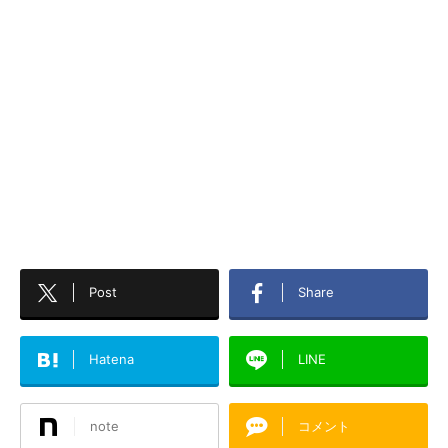
Post
Share
Hatena
LINE
note
コメント