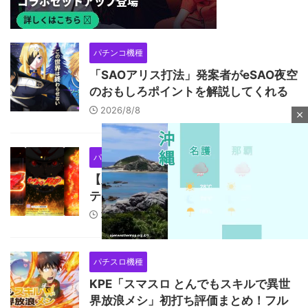
パチンコ機種
「SAOアリス打法」発案者がeSAO夜空
のおもしろポイントを解説してくれる
2026/8/8
close
パチスロ機種
【新台】山佐「LモンキーターンRED」
ティザー動画公開！王道から挑戦へ
2026/8/8
パチスロ機種
M
KPE「スマスロ とんでもスキルで異世
u
界放浪メシ」初打ち評価まとめ！フル
t