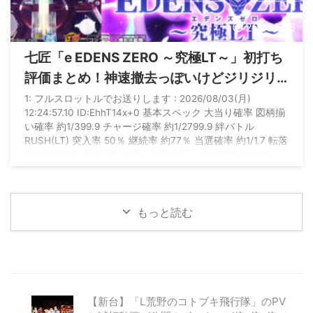
2026/8/6
七匠「e EDENS ZERO ～究極LT～」初打ち
評価まとめ！神速撤去っぽいけどジリジリ
人気出る機種ってあったか？
1: フルスロットルでお送りします : 2026/08/03(月)
12:24:57.10 ID:EhhT14x+0 基本スペック 大当り確率 図柄揃
い確率 約1/399.9 チャージ確率 約1/2799.9 絆バトル
RUSH(LT) 突入率 50％ 継続率 約77％ 当選確率 約1/1.7 転落
確率 約1/5.7 継続回数 転落or実質次回まで ULTRA OVER
DRIVE(究極LT) 継続率 約77％ 当選確率 約1/1.3 転落確率 約
1/4.2 継続回数 転落or実質次回まで 賞球数 1＆5＆ ...
もっと読む
【新台】「L荒野のコトブキ飛行隊」のPV