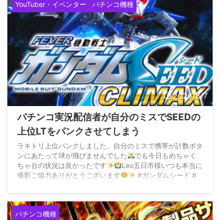
YouTuber・イベンター
パチンコ機種
2026/8/7
パチンコ実況配信者が自分のミスでSEEDの
上位LTをパンクさせてしまう
ラキトリ上位パンクしました。自分のミスで携帯が計数ボタ
ンにあたって球が飛びませんでした
でも今日もめちゃく
ちゃ台の状況は良かったです
Leo五日市様いつも本当に
撮影ご協力ありがとうございます
#ガンダムシード #
パチンコ #悲しすぎたのでいいねいただけたらすごく嬉しい
です pic.twitter.com/2dOs2yWPxZ — ...
パチンコ機種