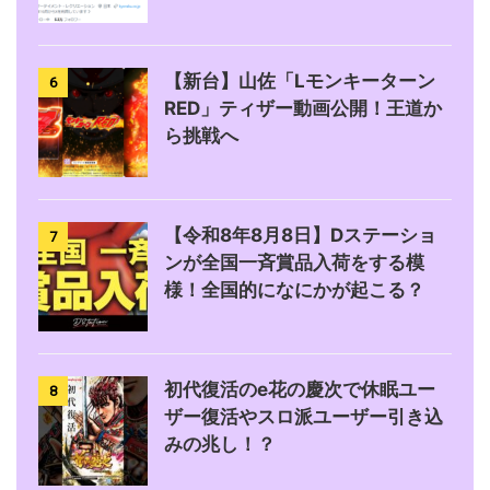
【新台】山佐「Lモンキーターン
6
RED」ティザー動画公開！王道か
ら挑戦へ
【令和8年8月8日】Dステーショ
7
ンが全国一斉賞品入荷をする模
様！全国的になにかが起こる？
初代復活のe花の慶次で休眠ユー
8
ザー復活やスロ派ユーザー引き込
みの兆し！？