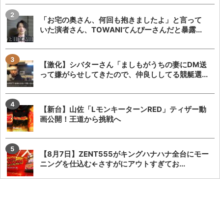
「お宅の奥さん、何回も抱きましたよ」と言って
いた演者さん、TOWANIてんぴーさんだと暴露...
【激化】シバターさん「ましもがうちの妻にDM送
って嫌がらせしてきたので、仲良ししてる競艇選...
【新台】山佐「LモンキーターンRED」ティザー動
画公開！王道から挑戦へ
【8月7日】ZENT555がキングハナハナ全台にモー
ニングを仕込む←さすがにアウトすぎてお...
【神ファンサ】瀬戸環奈さんが8月8日のマルハン
仙台駅東店・仙台苦竹店予定になるだけで話題沸...