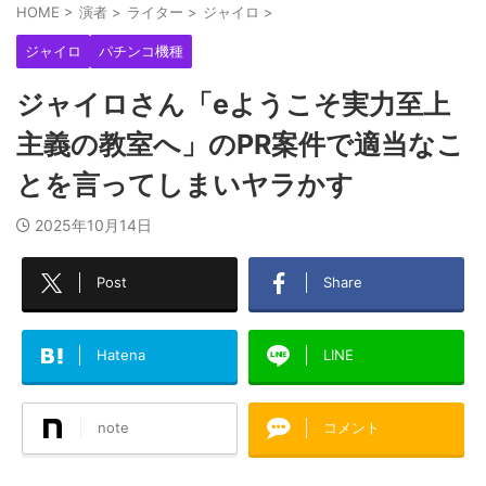
HOME
>
演者
>
ライター
>
ジャイロ
>
ジャイロ
パチンコ機種
ジャイロさん「eようこそ実力至上
主義の教室へ」のPR案件で適当なこ
とを言ってしまいヤラかす
2025年10月14日
Post
Share
Hatena
LINE
note
コメント