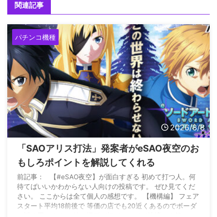
関連記事
パチンコ機種
2026/8/8
「SAOアリス打法」発案者がeSAO夜空のお
もしろポイントを解説してくれる
前記事： 【#eSAO夜空】が面白すぎる 初めて打つ人。何
待てばいいかわからない人向けの投稿です。 ぜひ見てくだ
さい。 ここからは全て個人の感想です。 【機構編】 フェア
スタート平均18前後で 等価の店でも20近くあるのでボーダ
ー近く回ります。 他の機種が打てないほど快適です笑… —