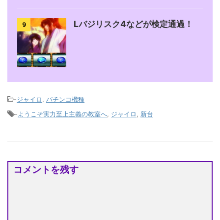
Lバジリスク4などが検定通過！
9
-
ジャイロ
,
パチンコ機種
-
ようこそ実力至上主義の教室へ
,
ジャイロ
,
新台
コメントを残す