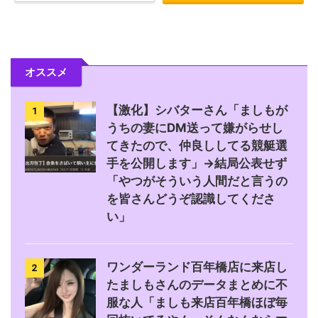
オススメ
【激化】シバターさん「ましもが
1
うちの妻にDM送って嫌がらせし
てきたので、仲良ししてる競艇選
手を公開します」→結局公表せず
「やつがそういう人間だと言うの
を皆さんどうぞ認識してくださ
い」
ワンダーランド百年橋店に来店し
2
たましもさんのデータまとめに不
服な人「ましも来店百年橋ほぼ毎