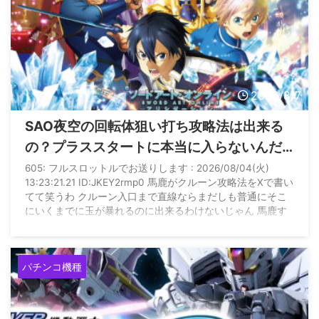
2026/8/7
SAO夜空の回転体狙い打ち攻略法は出来る
の？プラススタートに本当に入らないんだ
が
605: フルスロットルでお送りします : 2026/08/04(火)
13:23:21.21 ID:JKEY2rmp0 馬鹿がクルーン攻略法をXで書い
てて笑うわ クルーン入口まで直線ならまだしも普通にそこ
にいくまでに玉が暴れるのに出来るわけないじゃん 馬鹿す
ぎる
パチンコ機種