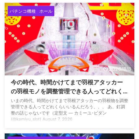
ン (スマパチSAO)【公式】 (@SAO_KYORAKU) August 7,
パチンコ機種
ホール
2026
2026/8/8
今の時代、時間かけてまで羽根アタッカー
の羽根モノを調整管理できる人ってどれく
らいいるの？
いまの時代、時間かけてまで羽根アタッカーの羽根物を調整
管理できる人ってどれくらいいるんだろう、、、 あ、釘調
整の話じゃないです（定型文 — カミーユ･ビダン
(@kamiyu_slot) August 7, 2026