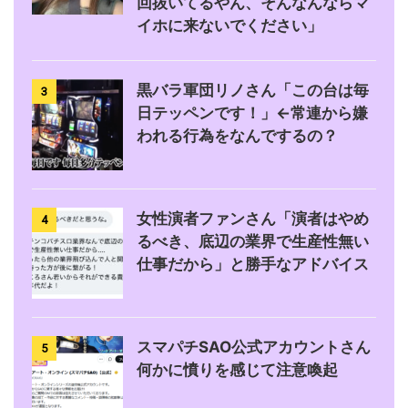
回抜いてるやん、そんなんならマ
イホに来ないでください」
黒バラ軍団リノさん「この台は毎
3
日テッペンです！」←常連から嫌
われる行為をなんでするの？
女性演者ファンさん「演者はやめ
4
るべき、底辺の業界で生産性無い
仕事だから」と勝手なアドバイス
スマパチSAO公式アカウントさん
5
何かに憤りを感じて注意喚起