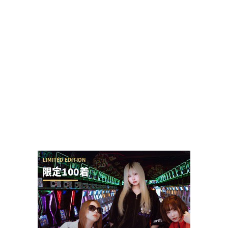
黒バラ軍団リノさん「この台は毎日テッペンで
す！」←常連から嫌われる行為をなんでするの？
【令和8年8月8日】777コンパス全国予約数ランキ
ングが公開！1位はマルハン新宿東宝の1...
またSAO2のガラスが割られる
ワンダーランド百年橋店に来店したましもさんの
データまとめに不服な人「ましも来店百年橋ほぼ
毎...