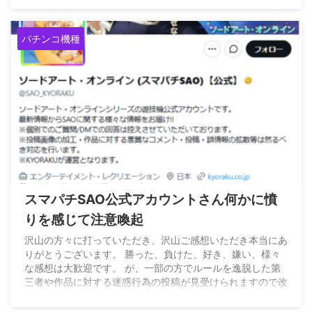
弦 (@kaz0108_k) August 7, 2026
パチンコ機種
2026/8/8
スマパチSAO公式アカウントさん何かに憤
りを感じて注意喚起
沢山の方々に打っていただき、沢山ご感想いただき本当にあ
りがとうございます。 勝った、負けた、好き、嫌い、様々
な感想は大歓迎です。 が、一部の方でルールを逸脱した第
三者や作品に対する迷惑行為の投稿が見受けられますので改
めてご注意いただけますと幸いです。
pic.twitter.com/0hOqz8MEUA — ソードアート・オンライ