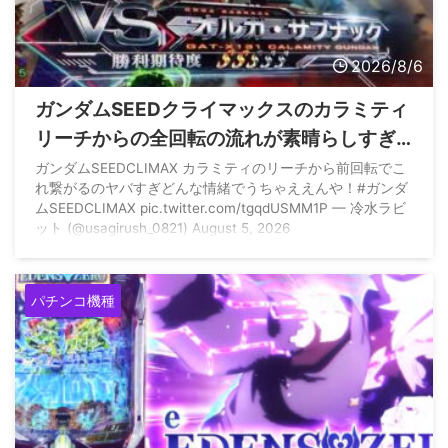
2026/8/6
ガンダムSEEDクライマックスのカラミティ
リーチからの全回転の流れが素晴らしすぎ
ると話題に
ガンダムSEEDCLIMAX カラミティのリーチから前回転でこ
れ繋がるのヤバすぎどんな情緒でうちゃええんや！#ガンダ
ムSEEDCLIMAX pic.twitter.com/tgqdUSMM1P — 冷水ラビ
ット (@usagirush_0821) August 5, 2026
パチンコ機種