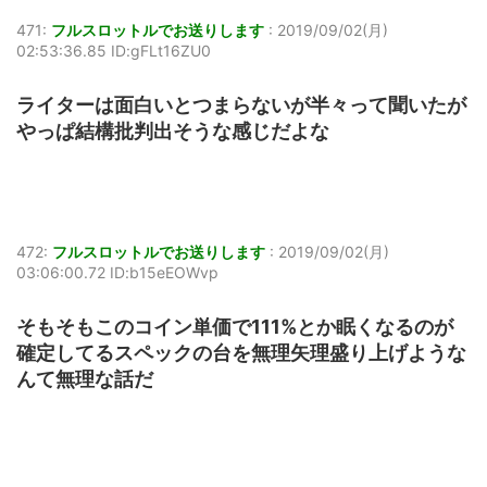
471:
フルスロットルでお送りします
:
2019/09/02(月)
02:53:36.85 ID:gFLt16ZU0
ライターは面白いとつまらないが半々って聞いたが
やっぱ結構批判出そうな感じだよな
472:
フルスロットルでお送りします
:
2019/09/02(月)
03:06:00.72 ID:b15eEOWvp
そもそもこのコイン単価で111%とか眠くなるのが
確定してるスペックの台を無理矢理盛り上げような
んて無理な話だ