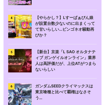
【やらかし？】Lすーぱぁびん娘
4
が設置台数少ないのに出まくって
て甘いらしい…ビンゴネオ騒動再
びか？
【新台】京楽「L SAO オルタナテ
5
ィブ ガンゲイルオンライン」業界
人は高評価だが、上位ATがつまら
ないらしい
ガンダムSEEDクライマックスは
6
東京喰種と比べて覇権はなさそ
う…