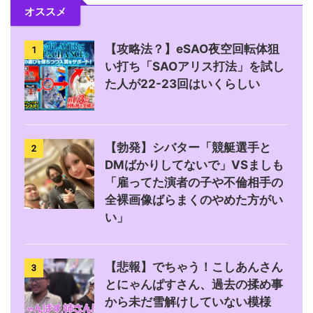
オススメ
【攻略法？】eSAO夜空回転体狙
1
い打ち「SAOアリス打法」を試し
た人が22-23回はいくらしい
【勃発】シバター「競艇選手と
2
DMばかりしてないで」VSましも
「雇ってた演者の子や不倫相手の
全裸画像ばらまくのやめた方がい
い」
【悲報】でちゃう！こしあんさん
3
とにゃんぱすさん、過去の揉め事
から未だ雪解けしていない模様