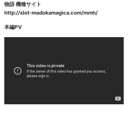
物語 機種サイト
http://slot-madokamagica.com/mmh/
本編PV