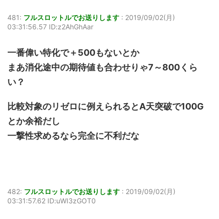
481:
フルスロットルでお送りします
:
2019/09/02(月)
03:31:56.57 ID:z2AhGhAar
一番偉い特化で＋500もないとか
まあ消化途中の期待値も合わせりゃ7～800くら
い？
比較対象のリゼロに例えられるとA天突破で100G
とか余裕だし
一撃性求めるなら完全に不利だな
482:
フルスロットルでお送りします
:
2019/09/02(月)
03:31:57.62 ID:uWI3zGOT0