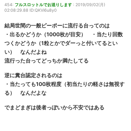
454:
フルスロットルでお送りします
:
2019/09/02(月)
02:08:29.88 ID:QKVi6u8y0
結局世間の一般ピーポーに流行る台ってのは
・出るかどうか（1000枚が目安） ・当たり回数
つくかどうか（1粒とかでダーっと付いてるとい
い） なんだよね
流行った台ってどっちか満たしてる
逆に糞台認定されるのは
・当たっても100枚程度（初当たりの軽さは無視す
る） なんだよな
でまどまぎは後者っぽいから不安ではある