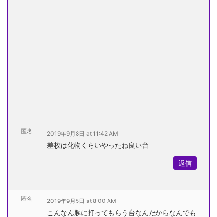
匿名
2019年9月8日 at 11:42 AM
差枚は化物くらいやったね良い台
返信
匿名
2019年9月5日 at 8:00 AM
こんなん豚に打ってもらう台なんだからなんでも