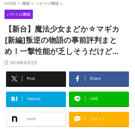
HOME
>
機種
>
パチスロ機種
>
パチスロ機種
【新台】魔法少女まどか☆マギカ
[新編]叛逆の物語の事前評判まと
め！一撃性能が乏しそうだけど…
2019年9月2日
Post
Share
Hatena
LINE
note
コメント