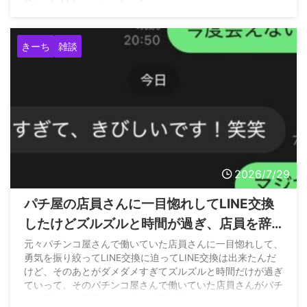
きーち
雑談
2026/7/29
パチ屋の店員さんに一目惚れしてLINE交換
したけどズルズルと時間が過ぎ、店員を辞
めると聞いたので久々に連絡取ってみた結
元々パチンコ屋さんで働いていた店員さんに一目惚れして、
勇気を振り絞ってLINE交換に迫ってLINE交換は出来たんだ
果www
けど、そのあとがダメダメすぎてズルズルと時間だけが過ぎ
ていって、そのパチンコ屋さんで働いていた店員さんがパチ
ンコ屋さんの店員をやめると小耳に挟んだのをきっかけに