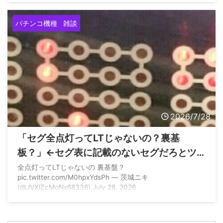
LINEしたんだけ… pic.twitter.com/fDS3rpnb1a — きーち
(@kiichi__55) July 28, 2026
パチンコ機種
雑談
2026/7/28
「セグ全点灯ってLTじゃないの？裏基
板？」←セグ表に記載のないセグだろとツ
ッコまれる
全点灯ってLTじゃないの 裏基盤？
pic.twitter.com/M0hpxYdsPh — 茨城ニキ
(@JVXlZcMoNx68336) July 28, 2026