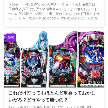
前記事： 4円全体で現状の10,000チョットの打込数では、
玉粗利多少下げた所で体感出来んて そこまで落ちたらマイ
ナスの玉粗利で、継続して出し続けられなければ回復しませ
ん、ちなみに店舗平均20,000近い打込数があれば、自店舗
に合った機種をマイナス運用出来れば、その機種キッカケに
全店昨対比15%増は出来た https://t.co/6qXEAHXwFW — 雲
の上のパチンコ店 (@P_market56) August 2, 2026
雑談
2026/8/1
これだけ打ってもほとんど単発っておかし
いだろ？どうやって勝つの？
472: フルスロットルでお送りします : 2026/07/30(木)