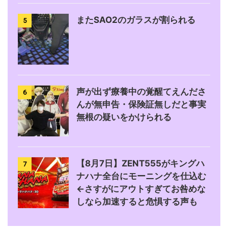
またSAO2のガラスが割られる
5
声が出ず療養中の覚醒てえんださ
6
んが無申告・保険証無しだと事実
無根の疑いをかけられる
【8月7日】ZENT555がキングハ
7
ナハナ全台にモーニングを仕込む
←さすがにアウトすぎてお咎めな
しなら加速すると危惧する声も