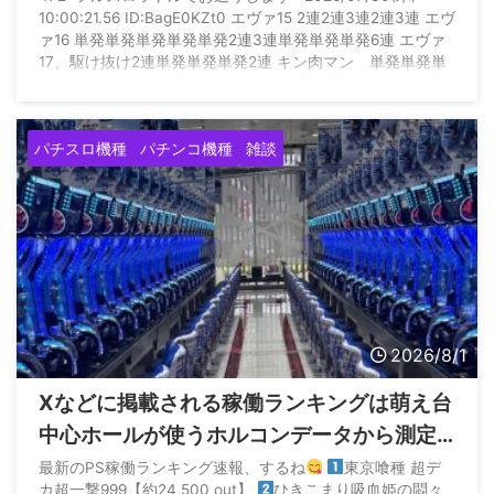
10:00:21.56 ID:BagE0KZt0 エヴァ15 2連2連3連2連3連 エヴ
ァ16 単発単発単発単発単発2連3連単発単発単発6連 エヴァ
17、駆け抜け2連単発単発単発2連 キン肉マン 単発単発単
発2連 カバネリ 2連 カフェテラス 単発駆け抜け2連単発
単発単発単発駆け抜け駆け抜け駆け抜け グール 単発駆け
抜け単発単発3連 暴凶 3連2連駆け抜け駆け抜け なのは
パチスロ機種
パチンコ機種
雑談
3連 何これ いつになったら勝てるの？ これだけ当たり引い
て万 ...
2026/8/1
Xなどに掲載される稼働ランキングは萌え台
中心ホールが使うホルコンデータから測定
されてるから参考にならないらしい
最新のPS稼働ランキング速報、するね
東京喰種 超デ
カ超一撃999【約24,500 out】
ひきこまり吸血姫の悶々