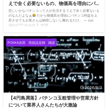
えで全く必要ないもの、物価高を理由にパ
チンコ利益を上昇させてもお客さんは納得
悲しいかなパチンコって人が生活するうえで全く必要ないも
のなんだよなぁ
だから物価高を理由にパチンコ利益を上
しないし離れるだけ」
昇させてもお客さんは納得しないし離れるだけ。 — zun
(@zun77) August 3, 2026
POKKA吉田
現役設定師
雑談
2026/8/3
【4円島凋落】パチンコ玉粗管理や営業方針
について業界人さんたちが大激論