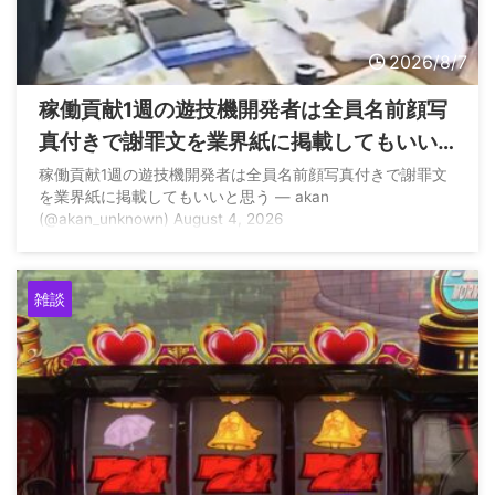
2026/8/7
稼働貢献1週の遊技機開発者は全員名前顔写
真付きで謝罪文を業界紙に掲載してもいい
と思う
稼働貢献1週の遊技機開発者は全員名前顔写真付きで謝罪文
を業界紙に掲載してもいいと思う — akan
(@akan_unknown) August 4, 2026
雑談