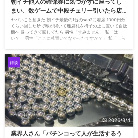
朝イチ他人の確保券に気づかずに座ってし
まい、数ゲームで中段チェリー引いたら店
員に代われと言われてしまったのだが
ヤバいこと起きた 朝イチ最後の1台のsao2に着席 1000円分
くらい回した所で喉が渇いて離席札を椅子の上に置いて自販
機へ 帰ってきて回してたら 男性「すみません」 私「は
い？」 男性「ここに札置いてなかったですか？」 私「しら
ないですよ」 男性はそのままどこかへ行く… — パチンかす
ん (@pachinkasune) August 4, 2026
雑談
2026/8/4
業界人さん「パチンコって人が生活するう