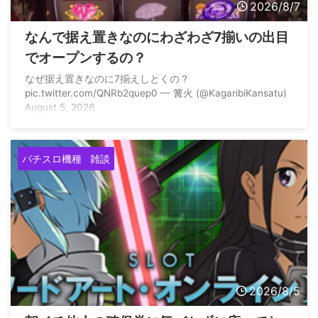
2026/8/7
なんで据え置きなのにわざわざ7揃いの出目
でオープンするの？
なぜ据え置きなのに7揃えしとくの？
pic.twitter.com/QNRb2quep0 — 篝火 (@KagaribiKansatu)
August 5, 2026
パチスロ機種
雑談
2026/8/5