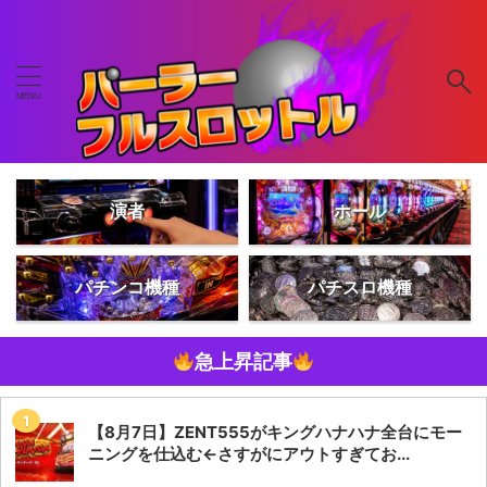
演者
ホール
パチンコ機種
パチスロ機種
急上昇記事
【8月7日】ZENT555がキングハナハナ全台にモー
ニングを仕込む←さすがにアウトすぎてお...