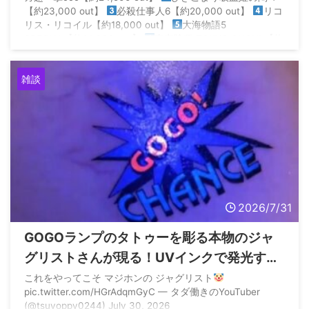
【約23,000 out】
必殺仕事人6【約20,000 out】
リコ
リス・リコイル【約18,000 out】
大海物語5
SPECIAL【約14,000 out】
東京喰種 TOKYO GHOUL【約
14,000 out】… https://t.co/ll19dz ...
雑談
2026/7/31
GOGOランプのタトゥーを彫る本物のジャ
グリストさんが現る！UVインクで発光する
模様
これをやってこそ マジホンの ジャグリスト
pic.twitter.com/HGrAdqmGyC — タダ働きのYouTuber
(@tsuyoppy0244) July 30, 2026