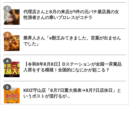
代理店さんと8月の来店が1件の元パチ屋店員の女
性演者さんの寒いプロレスがコチラ
業界人さん「e獣王みてきました、言葉が出ません
でした」
【令和8年8月8日】Dステーションが全国一斉賞品
入荷をする模様！全国的になにかが起こる？
KEIZ守山店「8月7日重大発表→8月7日店休日」と
いうポストが流行るが…
稼働貢献1週の遊技機開発者は全員名前顔写真付き
で謝罪文を業界紙に掲載してもいいと思う