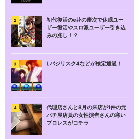
初代復活のe花の慶次で休眠ユー
2
ザー復活やスロ派ユーザー引き込
みの兆し！？
Lバジリスク4などが検定通過！
3
代理店さんと8月の来店が1件の元
4
パチ屋店員の女性演者さんの寒い
プロレスがコチラ