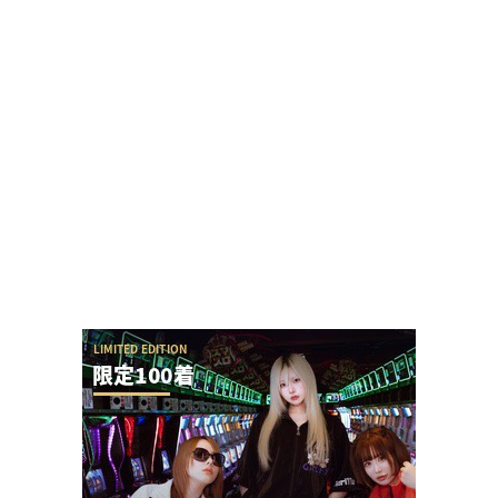
パチンコ実況配信者が自分のミスでSEEDの上位LT
をパンクさせてしまう
【神ファンサ】瀬戸環奈さんが8月8日のマルハン
仙台駅東店・仙台苦竹店予定になるだけで話題沸...
声が出ず療養中の覚醒てえんださんが無申告・保
険証無しだと事実無根の疑いをかけられる
またSAO2のガラスが割られる