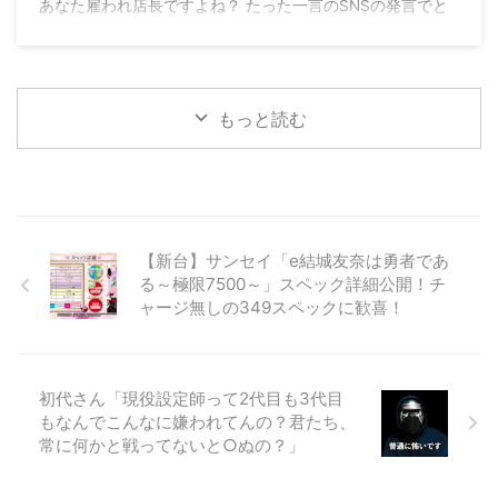
あなた雇われ店長ですよね？ たった一言のSNSの発言でと
んでもないことになることもあるんですよ
pic.twitter.com/HL3AtlTbzT — ハイエナ証券マン
(@shitaure) July 27, 2026
もっと読む
【新台】サンセイ「e結城友奈は勇者であ
る～極限7500～」スペック詳細公開！チ
ャージ無しの349スペックに歓喜！
初代さん「現役設定師って2代目も3代目
もなんでこんなに嫌われてんの？君たち、
常に何かと戦ってないと○ぬの？」