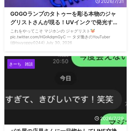
2026/7/31
GOGOランプのタトゥーを彫る本物のジャ
グリストさんが現る！UVインクで発光する
模様
これをやってこそ マジホンの ジャグリスト
pic.twitter.com/HGrAdqmGyC — タダ働きのYouTuber
(@tsuyoppy0244) July 30, 2026
きーち
雑談
2026/7/29