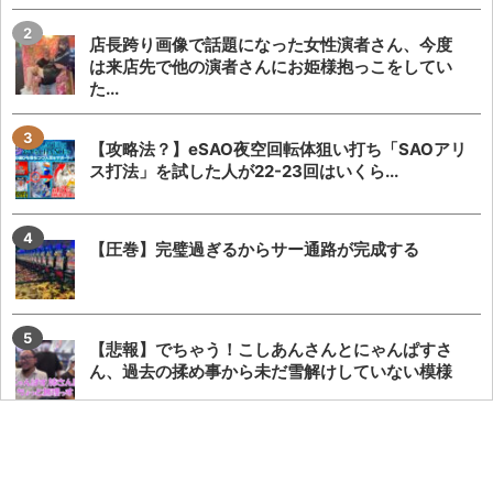
店長跨り画像で話題になった女性演者さん、今度
は来店先で他の演者さんにお姫様抱っこをしてい
た...
【攻略法？】eSAO夜空回転体狙い打ち「SAOアリ
ス打法」を試した人が22-23回はいくら...
【圧巻】完璧過ぎるからサー通路が完成する
【悲報】でちゃう！こしあんさんとにゃんぱすさ
ん、過去の揉め事から未だ雪解けしていない模様
【勃発】シバター「競艇選手とDMばかりしてない
で」VSましも「雇ってた演者の子や不倫相手の...