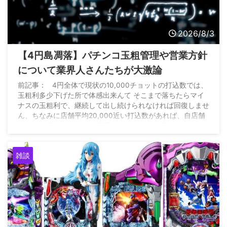
2026/8/3
【4円島凋落】パチンコ玉粗管理や営業方針
について業界人さんたちが大激論
前記事： 4円全体で現状の10,000チョットの打込数では、
玉粗利多少下げた所で体感出来んて そこまで落ちたらマイ
ナスの玉粗利で、継続して出し続けられなければ回復しませ
ん、ちなみに店舗平均20,000近い打込数があれば、自店舗
に合った機種をマイナス運用出来れば、その機種キッカケに
全店昨対比15%増は出来た https://t.co/6qXEAHXwFW — 雲
の上のパチンコ店 (@P_market56) August 2, 2026
雑談