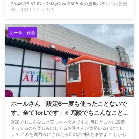
20:45:38.53 ID:H0M8yCtwd0505 今の虚無パチンコは新規
層には耐えられんやろ
ホール
雑談
2026/7/27
ホールさん「設定6一度も使ったことないで
す、全て1orLです」←冗談でもこんなこと
言っちゃダメとお怒り
冗談でもこんなこと言っちゃダメですよ 毎日どこかに設定
入ってるのを楽しみにしてるお客さんが大勢いるわけでし
ょ？ これを鵜呑みにされたら店の評判落ちますよ？ しかも