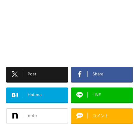
Post
Share
Hatena
LINE
note
コメント