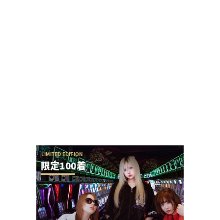
パチ屋の女性店員さん、客と笑顔で会話しただけ
でクレームを言われる
【やらかし？】Lすーぱぁびん娘が設置台数少ない
のに出まくってて甘いらしい…ビンゴネオ騒動再...
SAO夜空の回転体狙い打ち攻略法は出来るの？プ
ラススタートに本当に入らないんだが
ユニバが「次回」という意味深画像をアップ！バ
ジリスクシリーズくるか？