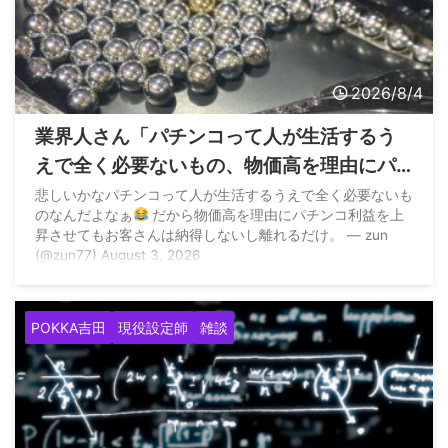
2026/8/4
業界人さん「パチンコって人が生活するう
えで全く必要ないもの、物価高を理由にパ
チンコ利益を上昇させてもお客さんは納得
悲しいかなパチンコって人が生活するうえで全く必要ないも
のなんだよなぁ
だから物価高を理由にパチンコ利益を上
しないし離れるだけ」
昇させてもお客さんは納得しないし離れるだけ。 — zun
(@zun77) August 3, 2026
POKKA吉田
現役設定師
雑談