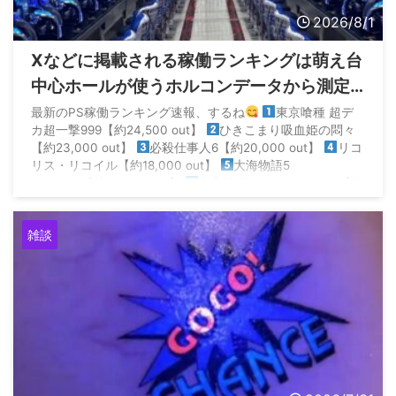
2026/8/1
Xなどに掲載される稼働ランキングは萌え台
中心ホールが使うホルコンデータから測定
されてるから参考にならないらしい
最新のPS稼働ランキング速報、するね
東京喰種 超デ
カ超一撃999【約24,500 out】
ひきこまり吸血姫の悶々
【約23,000 out】
必殺仕事人6【約20,000 out】
リコ
リス・リコイル【約18,000 out】
大海物語5
SPECIAL【約14,000 out】
東京喰種 TOKYO GHOUL【約
14,000 out】… https://t.co/ll19dz ...
雑談