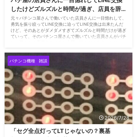
パチ屋の店員さんに一目惚れしてLINE交換
したけどズルズルと時間が過ぎ、店員を辞
めると聞いたので久々に連絡取ってみた結
元々パチンコ屋さんで働いていた店員さんに一目惚れして、
勇気を振り絞ってLINE交換に迫ってLINE交換は出来たんだ
果www
けど、そのあとがダメダメすぎてズルズルと時間だけが過ぎ
ていって、そのパチンコ屋さんで働いていた店員さんがパチ
ンコ屋さんの店員をやめると小耳に挟んだのをきっかけに
LINEしたんだけ… pic.twitter.com/fDS3rpnb1a — きーち
(@kiichi__55) July 28, 2026
パチンコ機種
雑談
2026/7/28
「セグ全点灯ってLTじゃないの？裏基