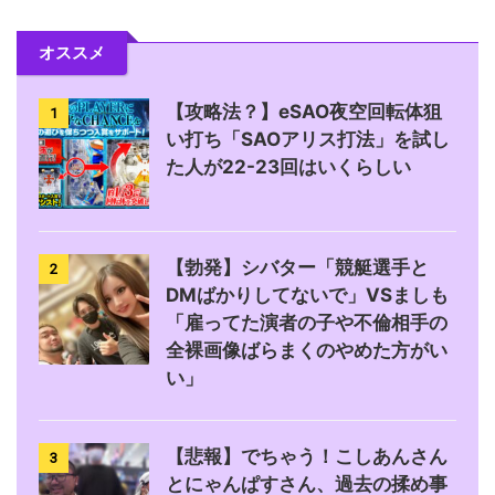
オススメ
【攻略法？】eSAO夜空回転体狙
1
い打ち「SAOアリス打法」を試し
た人が22-23回はいくらしい
【勃発】シバター「競艇選手と
2
DMばかりしてないで」VSましも
「雇ってた演者の子や不倫相手の
全裸画像ばらまくのやめた方がい
い」
【悲報】でちゃう！こしあんさん
3
とにゃんぱすさん、過去の揉め事