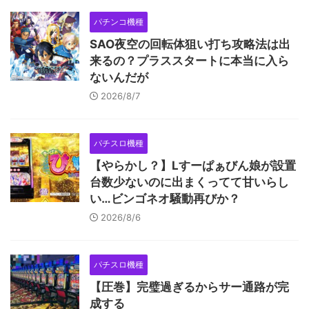
パチンコ機種
SAO夜空の回転体狙い打ち攻略法は出
来るの？プラススタートに本当に入ら
ないんだが
2026/8/7
パチスロ機種
【やらかし？】Lすーぱぁびん娘が設置
台数少ないのに出まくってて甘いらし
い…ビンゴネオ騒動再びか？
2026/8/6
パチスロ機種
【圧巻】完璧過ぎるからサー通路が完
成する