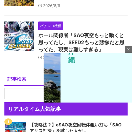
2026/8/6
パチンコ機種
ホール関係者「SAO夜空もっと動くと
思ってたし、SEED2もっと悲惨だと思
ってた、現実は難しすぎる」
close
2026/8/6
記事検索
リアルタイム人気記事
M
【攻略法？】eSAO夜空回転体狙い打ち「SAO
u
アリス打法」を試した人が...
t