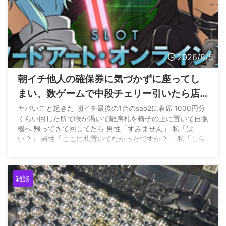
2026/8/5
朝イチ他人の確保券に気づかずに座ってし
まい、数ゲームで中段チェリー引いたら店
員に代われと言われてしまったのだが
ヤバいこと起きた 朝イチ最後の1台のsao2に着席 1000円分
くらい回した所で喉が渇いて離席札を椅子の上に置いて自販
機へ 帰ってきて回してたら 男性「すみません」 私「は
い？」 男性「ここに札置いてなかったですか？」 私「しら
ないですよ」 男性はそのままどこかへ行く… — パチンかす
ん (@pachinkasune) August 4, 2026
雑談