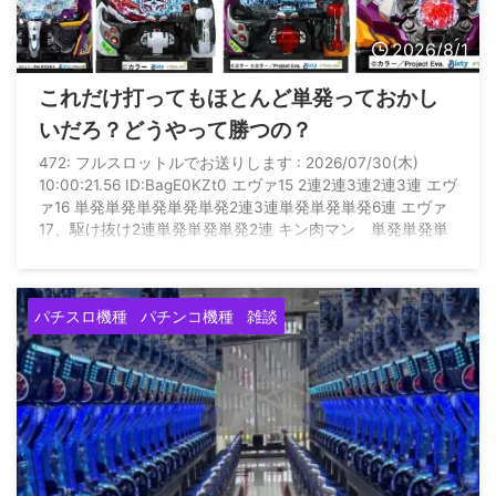
2026/8/1
これだけ打ってもほとんど単発っておかし
いだろ？どうやって勝つの？
472: フルスロットルでお送りします : 2026/07/30(木)
10:00:21.56 ID:BagE0KZt0 エヴァ15 2連2連3連2連3連 エヴ
ァ16 単発単発単発単発単発2連3連単発単発単発6連 エヴァ
17、駆け抜け2連単発単発単発2連 キン肉マン 単発単発単
発2連 カバネリ 2連 カフェテラス 単発駆け抜け2連単発
単発単発単発駆け抜け駆け抜け駆け抜け グール 単発駆け
抜け単発単発3連 暴凶 3連2連駆け抜け駆け抜け なのは
パチスロ機種
パチンコ機種
雑談
3連 何これ いつになったら勝てるの？ これだけ当たり引い
て万 ...