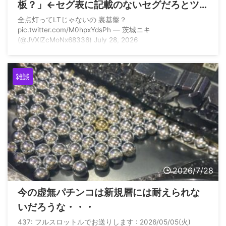
板？」←セグ表に記載のないセグだろとツ
ッコまれる
全点灯ってLTじゃないの 裏基盤？
pic.twitter.com/M0hpxYdsPh — 茨城ニキ
(@JVXlZcMoNx68336) July 28, 2026
雑談
2026/7/28
今の虚無パチンコは新規層には耐えられな
いだろうな・・・
437: フルスロットルでお送りします : 2026/05/05(火)