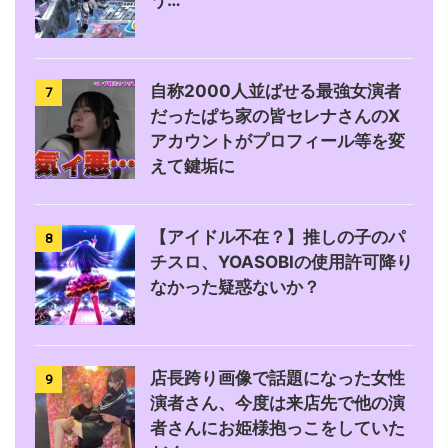
う…
自称2000人並ばせる最強女演者
7
だったぱち家の皆セレナさんのX
アカウントがプロフィール等を変
えて鍵垢に
【アイドル不在？】推しの子のパ
8
チスロ、YOASOBIの使用許可降り
なかった疑惑ないか？
店長跨り画像で話題になった女性
9
演者さん、今度は来店先で他の演
者さんにお姫様抱っこをしていた