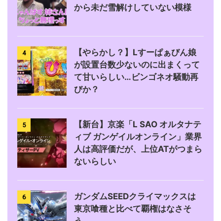
から未だ雪解けしていない模様
【やらかし？】Lすーぱぁびん娘
4
が設置台数少ないのに出まくって
て甘いらしい…ビンゴネオ騒動再
びか？
【新台】京楽「L SAO オルタナテ
5
ィブ ガンゲイルオンライン」業界
人は高評価だが、上位ATがつまら
ないらしい
ガンダムSEEDクライマックスは
6
東京喰種と比べて覇権はなさそ