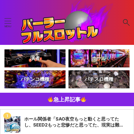
演者
ホール
パチンコ機種
パチスロ機種
急上昇記事
ホール関係者「SAO夜空もっと動くと思ってた
し、SEED2もっと悲惨だと思ってた、現実は難...