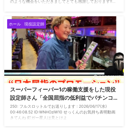
のような機会をいただきましてとても感謝しております‼︎…
https://t.co/o9K80JbeuG pic.twitter.com/jxRab8UFRG —
しまんくす@プロの設定師 (@shimankusu) July 19, 2026
ホール
現役設定師
2026/6/17
スーパーフィーバー1の稼働支援をした現役
設定師さん「全国屈指の低利益でパチンコ
を営業したが稼働はつかなかったから釘調
250: フルスロットルでお送りします : 2026/06/17(水)
00:46:08.52 ID:WNHOziW10 せっくんのお気持ち表明動画
整が衰退の問題ではない」
きてんね 釘ガー星人は見とけよ