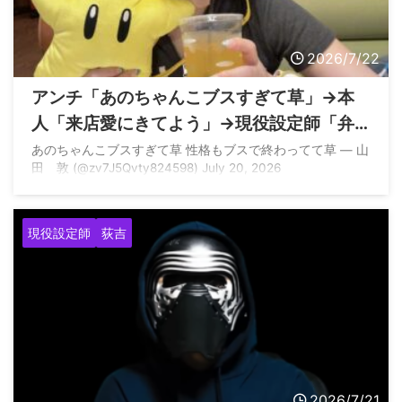
2026/7/22
アンチ「あのちゃんこブスすぎて草」→本
人「来店愛にきてよう」→現役設定師「弁
護士いつでも紹介しますよ笑」
あのちゃんこブスすぎて草 性格もブスで終わってて草 — 山
田 敦 (@zv7J5Qvty824598) July 20, 2026
現役設定師
荻吉
2026/7/21