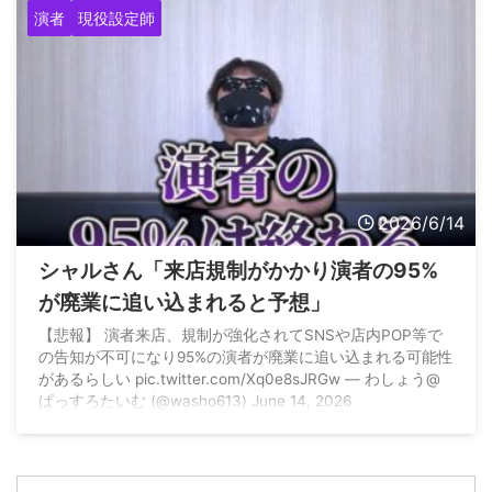
演者
現役設定師
2026/6/14
シャルさん「来店規制がかかり演者の95%
が廃業に追い込まれると予想」
【悲報】 演者来店、規制が強化されてSNSや店内POP等で
の告知が不可になり95%の演者が廃業に追い込まれる可能性
があるらしい pic.twitter.com/Xq0e8sJRGw — わしょう@
ぱっすろたいむ (@washo613) June 14, 2026