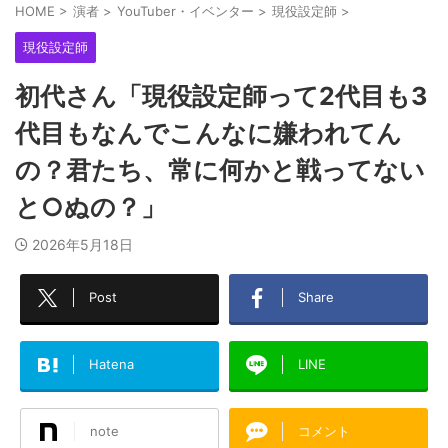
HOME
>
演者
>
YouTuber・イベンター
>
現役設定師
>
現役設定師
初代さん「現役設定師って2代目も3
代目もなんでこんなに嫌われてん
の？君たち、常に何かと戦ってない
と○ぬの？」
2026年5月18日
Post
Share
Hatena
LINE
note
コメント