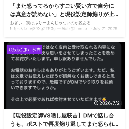
「また怒ってるからすごい賢い方で自分に
は真意が読めない」と現役設定師煽りが止
まらない晒し屋荻吉さんと、みんなに心配
おぎぃ、実はふりーまんじゃないのか説ある
https://t.co/j80XgZTP0g — ﾊﾑｵ (@hamuo__) July 21, 2026
されるウイングレットさん
現役設定師
荻吉
2026/7/21
【現役設定師VS晒し屋荻吉】DMで話し合
うも、ポストで再度煽り返してまた怒られ