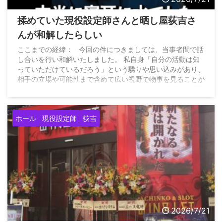
揉めていた現役設定師さんと晒し屋荻吉さ
んが和解したらしい
ここまでの経緯： 今回の件につきましては、当事者間で話
し合いを行い和解いたしました。 私自身「自分の活動は知
っていただけているだろう」という驕りや思い込みがあり、
相手の立場や可能性まで含めて広い視野で物事を見ることが
できていませんでした。… https://t.co/W3keQu7tTW — 現
役設定師 (@genn_eki) July 21, 2026
ホール
現役設定師
荻吉
2026/7/21