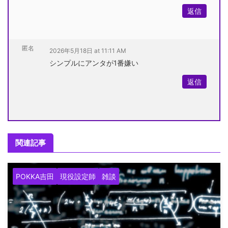
返信
匿名
2026年5月18日 at 11:11 AM
シンプルにアンタが1番嫌い
返信
関連記事
POKKA吉田
現役設定師
雑談