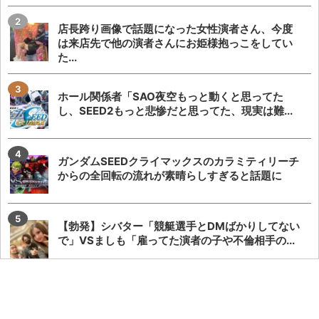
店長跨り画像で話題になった女性演者さん、今度
は来店先で他の演者さんにお姫様抱っこをしてい
た...
ホール関係者「SAO夜空もっと動くと思ってた
し、SEED2もっと悲惨だと思ってた、現実は難...
ガンダムSEEDクライマックスのカラミティリーチ
からの全回転の流れが素晴らしすぎると話題に
【勃発】シバター「競艇選手とDMばかりしてない
で」VSましも「雇ってた演者の子や不倫相手の...
【悲報】でちゃう！こしあんさんとにゃんぱすさ
ん、過去の揉め事から未だ雪解けしていない模様