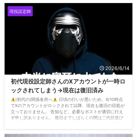
現役設定師
2026/6/14
初代現役設定師さんのXアカウントが一時ロ
ックされてしまう→現在は復旧済み
(初代の)関係各所へ
日頃の行いが悪いため、6/10時点
でXのアカウントがロックされて以降、現在も復旧の目処が
立っておりません。 告知など、必要なポストが適切に行え
ず申し訳ありません。 復旧までしばらくの間は二代目並び
に三代目が代行致します事をご容赦ください。 初代現役設
定師 https://t.co/8HlqVJxjJb pic.twitter.com/49nzNTLxBz
— 3代目現役設定師@a.k.a パチンコ店長きゅー (@SHea ...