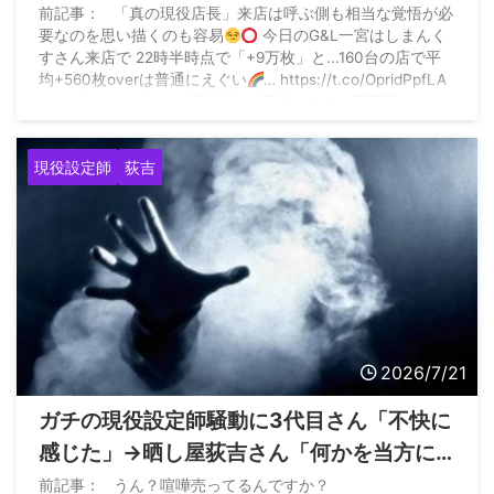
る「本家は自分だ！って主張と現役設定師
前記事： 「真の現役店長」来店は呼ぶ側も相当な覚悟が必
要なのを思い描くのも容易
今日のG&L一宮はしまんく
という文言のブランド力を守りたい！傷つ
すさん来店で 22時半時点で「+9万枚」と...160台の店で平
けられたくない！って思いが強いみたい」
均+560枚overは普通にえぐい
… https://t.co/OpridPpfLA
pic.twitter.com/LtUbNFlY7Q — 荻吉@スロ〜東海版〜
(@ogikititoukai) July 20, 2026
現役設定師
荻吉
2026/7/21
ガチの現役設定師騒動に3代目さん「不快に
感じた」→晒し屋荻吉さん「何かを当方に
伝えたい場合は今後はDMでお願いします
前記事： うん？喧嘩売ってるんですか？