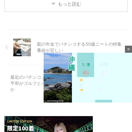
もっと読む
親の年金でパチンコする50歳ニートの特集
close
番組が悲しい
最近のパチンコメーカーのイメージどう？
平和がゴルフとパチを切り離すとか大丈夫
か
M
u
t