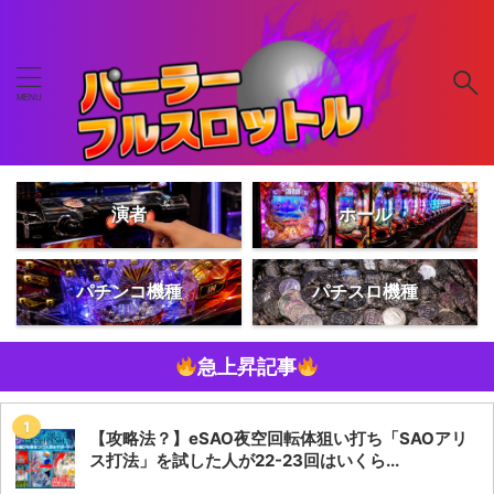
演者
ホール
パチンコ機種
パチスロ機種
急上昇記事
【攻略法？】eSAO夜空回転体狙い打ち「SAOアリ
ス打法」を試した人が22-23回はいくら...