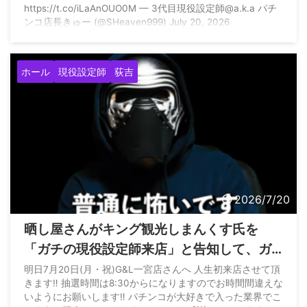
https://t.co/iLaAnOUO0M — 3代目現役設定師@a.k.a パチ
ね。リプライは他人にやり取りを見せてイ
ンコ店長きゅー (@SHeaven999) July 20, 2026
ンプを取りたい行為に捉えてしまう」
ホール
現役設定師
荻吉
2026/7/20
晒し屋さんがキング観光しまんくす氏を
「ガチの現役設定師来店」と告知して、ガ
チじゃない方の現役設定師に諭される
明日7月20日(月・祝)G&L一宮店さんへ 人生初来店させて頂
きます‼︎ 抽選時間は8:30からになりますのでお時間間違えな
いようにお願いします‼︎ パチンコが大好きで入った業界でこ