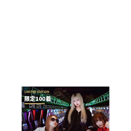
「来店演者に無視されたから帰ります」とツイー
トしたら本人降臨でリプバトル・事情聴取が勃
発！
【アイドル不在？】推しの子のパチスロ、
YOASOBIの使用許可降りなかった疑惑ないか？
ユニバが「次回」という意味深画像をアップ！バ
ジリスクシリーズくるか？
ネイルが特徴的な女性演者さん「指が気になって
仕方ない、スロには不向き」とインスタで言われ
て...