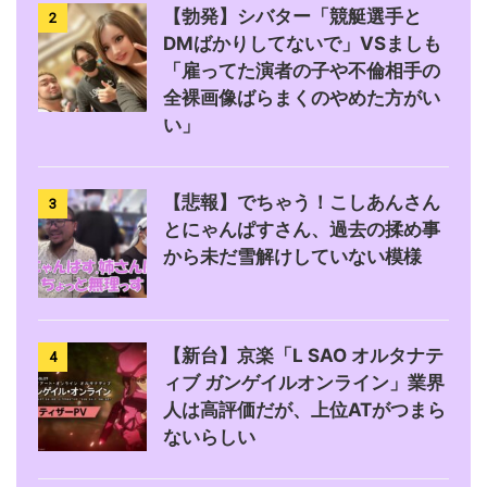
【勃発】シバター「競艇選手と
2
DMばかりしてないで」VSましも
「雇ってた演者の子や不倫相手の
全裸画像ばらまくのやめた方がい
い」
【悲報】でちゃう！こしあんさん
3
とにゃんぱすさん、過去の揉め事
から未だ雪解けしていない模様
【新台】京楽「L SAO オルタナテ
4
ィブ ガンゲイルオンライン」業界
人は高評価だが、上位ATがつまら
ないらしい