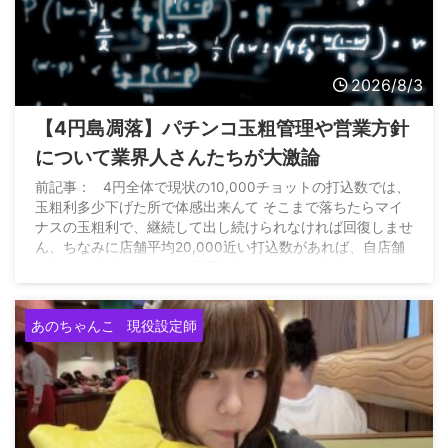
2026/8/3
【4円島凋落】パチンコ玉粗管理や営業方針
について業界人さんたちが大激論
前記事： 4円全体で現状の10,000チョットの打込数では、
玉粗利多少下げた所で体感出来んて そこまで落ちたらマイ
ナスの玉粗利で、継続して出し続けられなければ回復しませ
ん、ちなみに店舗平均20,000近い打込数があれば、自店舗
に合った機種をマイナス運用出来れば、その機種キッカケに
全店昨対比15%増は出来た https://t.co/6qXEAHXwFW — 雲
の上のパチンコ店 (@P_market56) August 2, 2026
あのちゃんこ
現役設定師