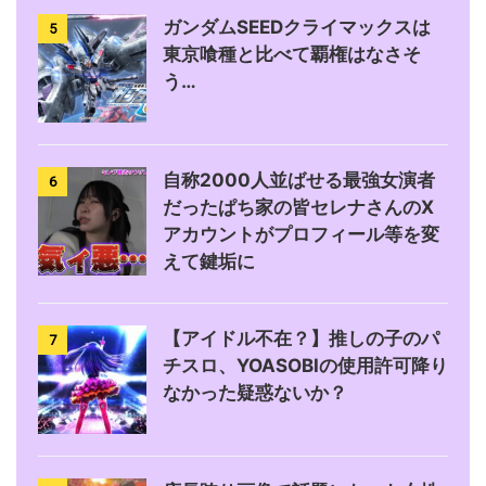
ガンダムSEEDクライマックスは
5
東京喰種と比べて覇権はなさそ
う…
自称2000人並ばせる最強女演者
6
だったぱち家の皆セレナさんのX
アカウントがプロフィール等を変
えて鍵垢に
【アイドル不在？】推しの子のパ
7
チスロ、YOASOBIの使用許可降り
なかった疑惑ないか？