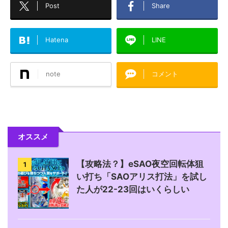
Post
Share
Hatena
LINE
note
コメント
オススメ
【攻略法？】eSAO夜空回転体狙
1
い打ち「SAOアリス打法」を試し
た人が22-23回はいくらしい