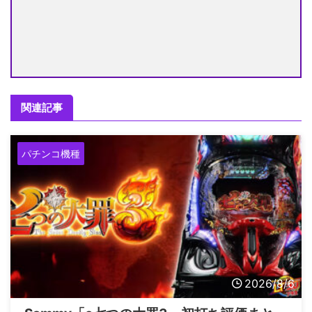
関連記事
パチンコ機種
2026/8/6