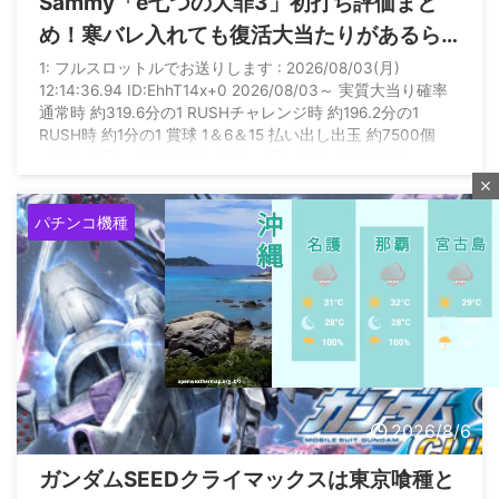
Sammy「e七つの大罪3」初打ち評価まと
め！寒バレ入れても復活大当たりがあるら
しいぞ
1: フルスロットルでお送りします : 2026/08/03(月)
12:14:36.94 ID:EhhT14x+0 2026/08/03～ 実質大当り確率
通常時 約319.6分の1 RUSHチャレンジ時 約196.2分の1
RUSH時 約1分の1 賞球 1＆6＆15 払い出し出玉 約7500個
（10R×5回） 約6300個（10R×4回＋2R） 約5100個
（10R×3回＋2R×2回） 約3900個（10R×2回＋2R×3回） 約
close
2700個（10R回＋2R×4回） 約1500個（2R×5回） 約450 ...
パチンコ機種
2026/8/6
M
u
ガンダムSEEDクライマックスは東京喰種と
t