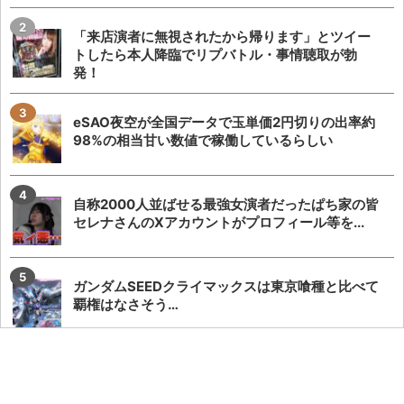
「来店演者に無視されたから帰ります」とツイー
トしたら本人降臨でリプバトル・事情聴取が勃
発！
eSAO夜空が全国データで玉単価2円切りの出率約
98%の相当甘い数値で稼働しているらしい
自称2000人並ばせる最強女演者だったぱち家の皆
セレナさんのXアカウントがプロフィール等を...
ガンダムSEEDクライマックスは東京喰種と比べて
覇権はなさそう…
回転体を狙い打ちする「SAOアリス打法」発案
者、パチSAO公式垢にブロックされる