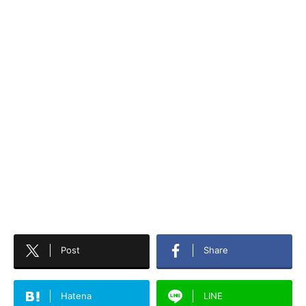
Post
Share
Hatena
LINE