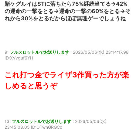
賭ケグルイはSTに落ちたら75%継続当てる→42%
の運命の一撃をとる→運命の一撃の60%をとる→そ
れから30%をとるだからほぼ無理ゲーでしょうね
9:
フルスロットルでお送りします
:
2026/05/06(水) 23:14:17.98
ID:XVvguf6YH
これ打つ金でライザ3作買った方が楽
しめると思うぞ
13:
フルスロットルでお送りします
:
2026/05/06(水)
23:45:08.05 ID:OTwnGRGCd