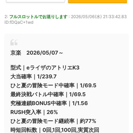
2:
フルスロットルでお送りします
:
2026/05/06(水) 21:33:42.83
ID:fDQaC+1wd
京楽 2026/05/07～
型式｜eライザのアトリエK3
大当確率｜1/239.7
ひと夏の冒険モード中確率｜1/69.5
最終決戦バトル中確率｜1/69.5
究極連鎖BONUS中確率｜1/1.56
RUSH突入率｜26%
ひと夏の冒険モード継続率｜約77%
時短回転数｜0回,1回,100回,実質次回