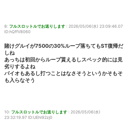
8:
フルスロットルでお送りします
:
2026/05/06(水) 23:09:46.07
ID:hQffV8060
賭けグルイが7500の30%ループ落ちてもST復帰だ
しね
あっちは初回からループ貰えるしスペック的には見
劣りするよね
バイオもあるし打つことはなさそうというかそもそ
も入らなそう
10:
フルスロットルでお送りします
:
2026/05/06(水)
23:32:19.97 ID:UEhI92zj0