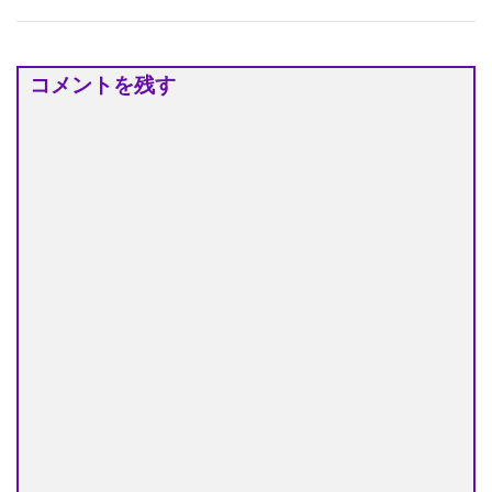
コメントを残す