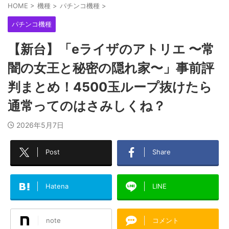
HOME
>
機種
>
パチンコ機種
>
パチンコ機種
【新台】「eライザのアトリエ 〜常
闇の女王と秘密の隠れ家〜」事前評
判まとめ！4500玉ループ抜けたら
通常ってのはさみしくね？
2026年5月7日
Post
Share
Hatena
LINE
note
コメント