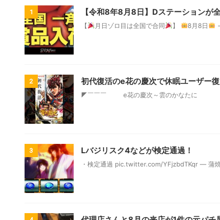
【令和8年8月8日】Dステーションが
1
【
月日ゾロ目は全国で合同
】
8月8日
-
初代復活のe花の慶次で休眠ユーザー
2
◤￣￣￣ e花の慶次～雲のかな
Lバジリスク4などが検定通過！
3
・⁠検定通過 pic.twitter.com/YFjzbdTKqr — 蒲焼ん
代理店さんと8月の来店が1件の元パチ
4