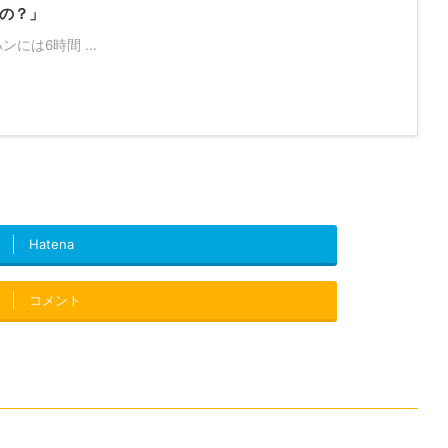
の？」
は6時間 ...
Hatena
コメント