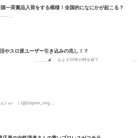
全国一斉賞品入荷をする模様！全国的になにかが起こる？
---- ...
復活やスロ派ユーザー引き込みの兆し！？
たに ＿＿＿◢ およそ20年の時を経て、 ...
(･ω･ ) (@Dolphin_ring ...
屋店員の女性演者さんの寒いプロレスがコチラ