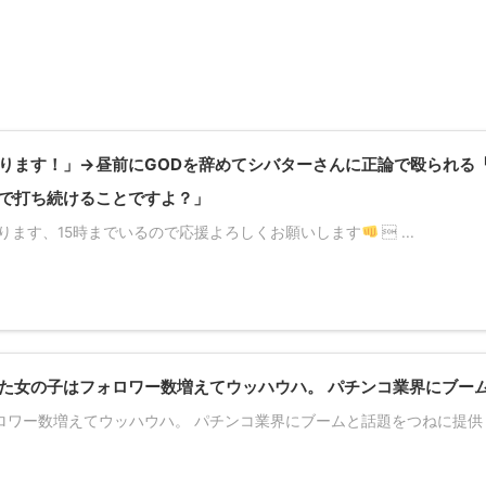
ります！」→昼前にGODを辞めてシバターさんに正論で殴られる
で打ち続けることですよ？」
ります、15時までいるので応援よろしくお願いします
 ...
た女の子はフォロワー数増えてウッハウハ。 パチンコ業界にブー
ワー数増えてウッハウハ。 パチンコ業界にブームと話題をつねに提供し続