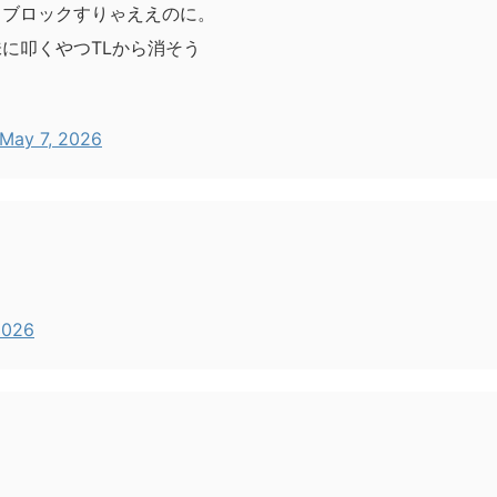
らブロックすりゃええのに。
に叩くやつTLから消そう
May 7, 2026
2026