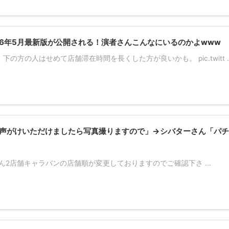
26年5月最新版が公開される！演者さんこんなにいるのかよwww
の方の人はせめて店舗滞在時間を長くした方が良いかも。 pic.twitt ..
声がけいただけましたら写真撮りますので」→シバターさん「パチ
ん2店舗キャラバンの店舗順が変更しておりますのでご確認下さ ...