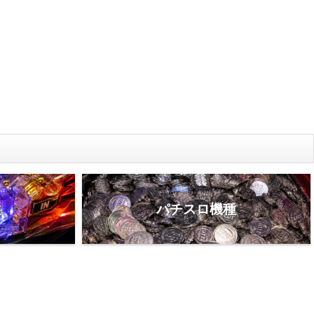
種
パチスロ機種