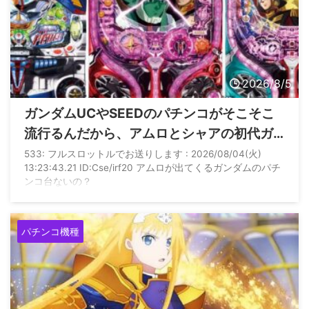
2026/8/5
ガンダムUCやSEEDのパチンコがそこそこ
流行るんだから、アムロとシャアの初代ガ
ンダムで出してくれないかな？
533: フルスロットルでお送りします : 2026/08/04(火)
13:23:43.21 ID:Cse/irf20 アムロが出てくるガンダムのパチ
ンコ台ないの？
パチンコ機種