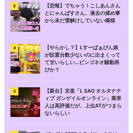
【悲報】でちゃう！こしあんさん
3
とにゃんぱすさん、過去の揉め事
から未だ雪解けしていない模様
【やらかし？】Lすーぱぁびん娘
4
が設置台数少ないのに出まくって
て甘いらしい…ビンゴネオ騒動再
びか？
【新台】京楽「L SAO オルタナテ
5
ィブ ガンゲイルオンライン」業界
人は高評価だが、上位ATがつまら
ないらしい