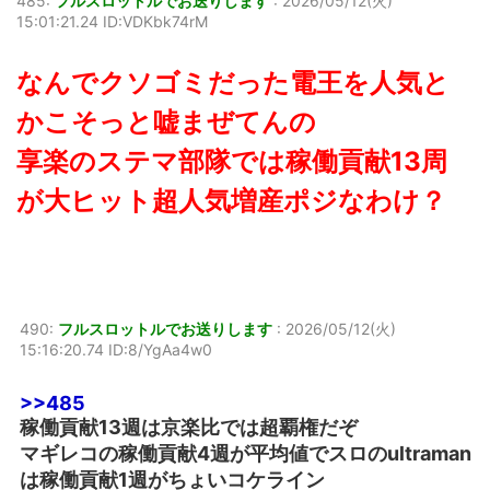
485:
フルスロットルでお送りします
:
2026/05/12(火)
15:01:21.24 ID:VDKbk74rM
なんでクソゴミだった電王を人気と
かこそっと嘘まぜてんの
享楽のステマ部隊では稼働貢献13周
が大ヒット超人気増産ポジなわけ？
490:
フルスロットルでお送りします
:
2026/05/12(火)
15:16:20.74 ID:8/YgAa4w0
>>485
稼働貢献13週は京楽比では超覇権だぞ
マギレコの稼働貢献4週が平均値でスロのultraman
は稼働貢献1週がちょいコケライン