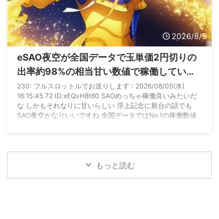
2026/8/5
eSAO夜空が全国データで玉単価2円切りの
出率約98%の相当甘い数値で稼働している
らしい
230: フルスロットルでお送りします : 2026/08/05(水)
16:15:45.72 ID:xEQvH8t60 SAOめっちゃ稼働良いみたいだ
な しかもそれなりに甘いらしい 浮上記念に新台の話でも
SAO夜空かなりいいですね 全国データではNo.1の稼働数値
1000円あたりのスタートも平均で20弱なのでしっかり回っ
てます 玉単価も2円を切っていて出率は98%台後半と相当甘
い数値です 参考稼働数値（出率） SAO夜空：約42500（約
98%） SEED2：約39600（約96%） 七つの大罪3： ...
もっと読む