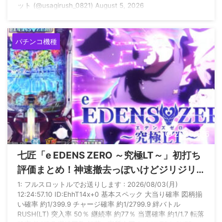
ット (@usagirush_0821) August 5, 2026
パチンコ機種
2026/8/6
七匠「e EDENS ZERO ～究極LT～」初打ち
評価まとめ！神速撤去っぽいけどジリジリ
人気出る機種ってあったか？
1: フルスロットルでお送りします : 2026/08/03(月)
12:24:57.10 ID:EhhT14x+0 基本スペック 大当り確率 図柄揃
い確率 約1/399.9 チャージ確率 約1/2799.9 絆バトル
RUSH(LT) 突入率 50％ 継続率 約77％ 当選確率 約1/1.7 転落