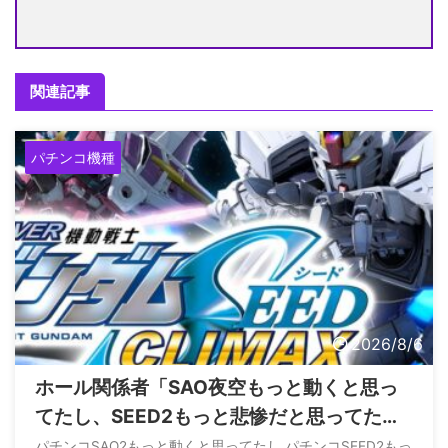
関連記事
パチンコ機種
2026/8/6
ホール関係者「SAO夜空もっと動くと思っ
てたし、SEED2もっと悲惨だと思ってた、
現実は難しすぎる」
パチンコSAO2もっと動くと思ってたし パチンコSEED2もっ