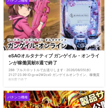
パチンコ機種
2026/8/6
eSAOオルタナティブ ガンゲイル・オンライ
ンが稼働貢献8週で終了
288: フルスロットルでお送りします : 2026/08/05(水)
21:27:23.99 ID:g+w2W2cx0 ガンゲイルオンライン、稼働貢
献8週で終了
パチンコ機種