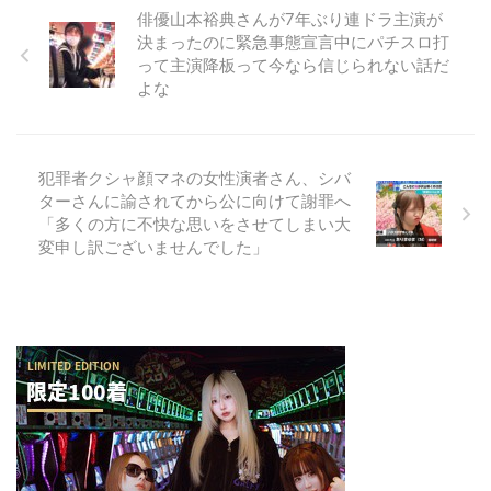
俳優山本裕典さんが7年ぶり連ドラ主演が
決まったのに緊急事態宣言中にパチスロ打
って主演降板って今なら信じられない話だ
よな
犯罪者クシャ顔マネの女性演者さん、シバ
ターさんに諭されてから公に向けて謝罪へ
「多くの方に不快な思いをさせてしまい大
変申し訳ございませんでした」