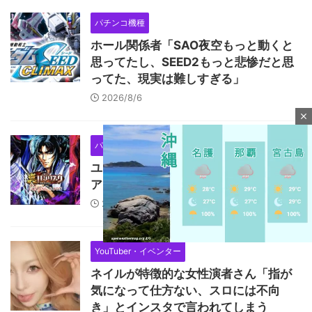
パチンコ機種
ホール関係者「SAO夜空もっと動くと
思ってたし、SEED2もっと悲惨だと思
ってた、現実は難しすぎる」
2026/8/6
close
パチスロ機種
ユニバが「次回」という意味深画像を
アップ！バジリスクシリーズくるか？
2026/8/6
YouTuber・イベンター
ネイルが特徴的な女性演者さん「指が
M
気になって仕方ない、スロには不向
u
き」とインスタで言われてしまう
t