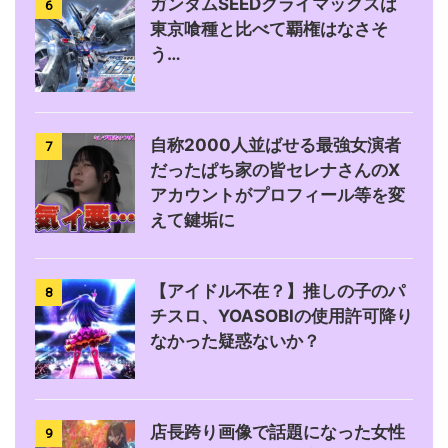
ガンダムSEEDクライマックスは
6
東京喰種と比べて覇権はなさそ
う…
自称2000人並ばせる最強女演者
7
だったぱち家の皆セレナさんのX
アカウントがプロフィール等を変
えて鍵垢に
【アイドル不在？】推しの子のパ
8
チスロ、YOASOBIの使用許可降り
なかった疑惑ないか？
店長跨り画像で話題になった女性
9