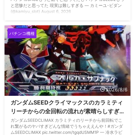
と悲惨だと思ってた 現実は難しすぎる — カミーユ･ビダン
(@kamiyu_slot) August 6, 2026
パチンコ機種
2026/8/6
ガンダムSEEDクライマックスのカラミティ
リーチからの全回転の流れが素晴らしすぎ
ると話題に
ガンダムSEEDCLIMAX カラミティのリーチから前回転でこ
れ繋がるのヤバすぎどんな情緒でうちゃええんや！#ガンダ
ムSEEDCLIMAX pic.twitter.com/tgqdUSMM1P — 冷水ラビ