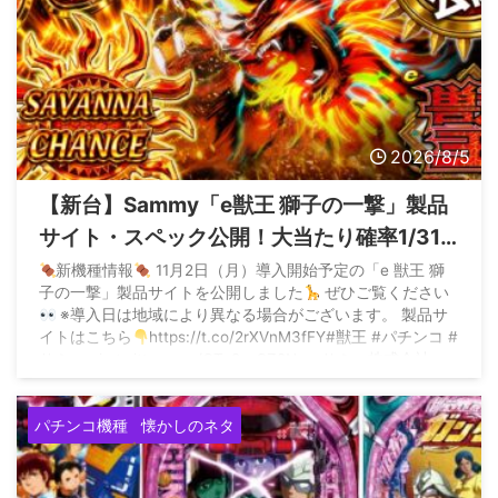
2026/8/5
【新台】Sammy「e獣王 獅子の一撃」製品
サイト・スペック公開！大当たり確率1/319
のドデカS搭載、サバンナチャンスは平均
新機種情報
11月2日（月）導入開始予定の「e 獣王 獅
子の一撃」製品サイトを公開しました
ぜひご覧ください
9800個出るらしい
※導入日は地域により異なる場合がございます。 製品サ
イトはこちら
https://t.co/2rXVnM3fFY#獣王 #パチンコ #
サミー pic.twitter.com/QTq9esSZ8N — サミー株式会社
(@sammy_corp) August 5, 2026
パチンコ機種
懐かしのネタ