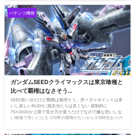
（10R×3回＋2R×2回） 約3900個（10R×2回＋2R×3回） 約
2700個（10R回＋2R×4回） 約1500個（2R×5回） 約450 ...
パチンコ機種
2026/8/6
ガンダムSEEDクライマックスは東京喰種と
比べて覇権はなさそう…
SEED良い台だけど覇権は無理そう… 所々ダメポイントは多
いし楽しいRUSHに残念当たりは良くない 規制的に
75×3000が上限で見せ方が違うだけでなので嫌な思いしな
い喰種で良いになる 319帯の覇権がないから319時短ありの
台で出せば良かったのに… 新規作画多めでファンも気にな
るのに399の52凸は無理よ
pic.twitter.com/gRq26dHfYt