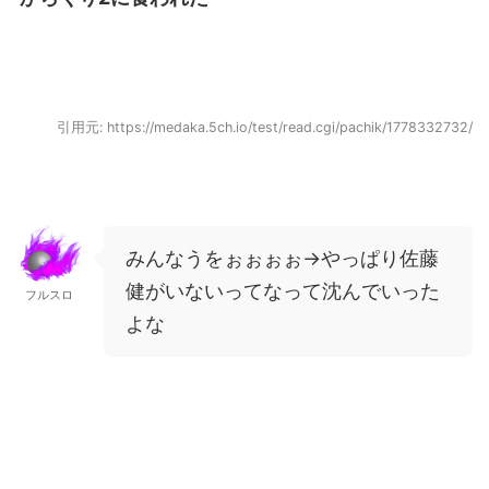
引用元: https://medaka.5ch.io/test/read.cgi/pachik/1778332732/
みんなうをぉぉぉぉ→やっぱり佐藤
健がいないってなって沈んでいった
フルスロ
よな