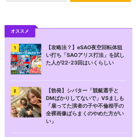
オススメ
【攻略法？】eSAO夜空回転体狙
1
い打ち「SAOアリス打法」を試し
た人が22-23回はいくらしい
【勃発】シバター「競艇選手と
2
DMばかりしてないで」VSましも
「雇ってた演者の子や不倫相手の
全裸画像ばらまくのやめた方がい
い」