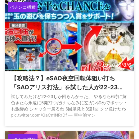
— 最強黄金騎士ぱちんかす
(@Gold_WolfGARO_) August
パチンコ機種
4, 2026
2026/8/6
【攻略法？】eSAO夜空回転体狙い打ち
「SAOアリス打法」を試した人が22-23回
はいくらしい
試してみたけど22-23しか回らんかった。 やるなら6時に黄
色きたら永遠に5発打つだけ ちなみに左ガン締めでポケット
も激締め シャッター戻るわ 6回単発と3連1回 クソ負けたわ
pic.twitter.com/GaCn1NRrDf — 車中泊マン
(@7TtheGQXMfihwdh) August 5, 2026