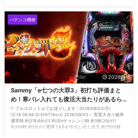
確率 約1/5.7 継続回数 転落or実質次回まで ULTRA OVER
DRIVE(究極LT) 継続率 約77％ 当選確率 約1/1.3 転落確率 約
1/4.2 継続回数 転落or実質次回まで 賞球数 1＆5＆ ...
パチンコ機種
2026/8/6
Sammy「e七つの大罪3」初打ち評価まと
め！寒バレ入れても復活大当たりがあるら
しいぞ
1: フルスロットルでお送りします : 2026/08/03(月)
12:14:36.94 ID:EhhT14x+0 2026/08/03～ 実質大当り確率
通常時 約319.6分の1 RUSHチャレンジ時 約196.2分の1
RUSH時 約1分の1 賞球 1＆6＆15 払い出し出玉 約7500個
（10R×5回） 約6300個（10R×4回＋2R） 約5100個