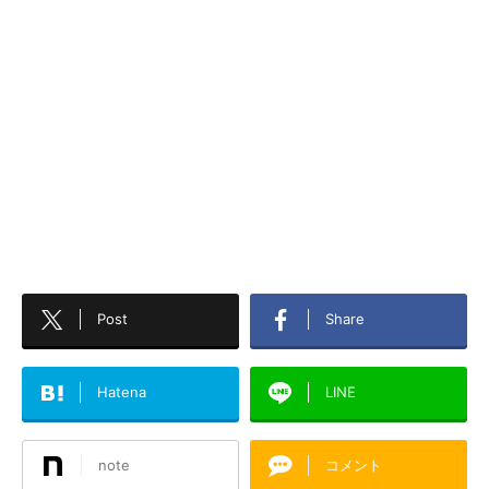
Post
Share
Hatena
LINE
note
コメント