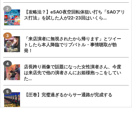
【攻略法？】eSAO夜空回転体狙い打ち「SAOアリ
ス打法」を試した人が22-23回はいくら...
「来店演者に無視されたから帰ります」とツイー
トしたら本人降臨でリプバトル・事情聴取が勃
発！
店長跨り画像で話題になった女性演者さん、今度
は来店先で他の演者さんにお姫様抱っこをしてい
た...
【圧巻】完璧過ぎるからサー通路が完成する
【悲報】でちゃう！こしあんさんとにゃんぱすさ
ん、過去の揉め事から未だ雪解けしていない模様