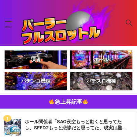
演者
ホール
パチンコ機種
パチスロ機種
急上昇記事
ホール関係者「SAO夜空もっと動くと思ってた
し、SEED2もっと悲惨だと思ってた、現実は難...