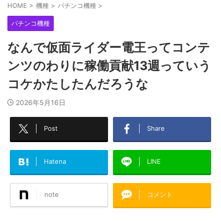
HOME
>
機種
>
パチンコ機種
>
パチンコ機種
なんで仮面ライダー電王ってコンテ
ンツのわりに稼働貢献13週っていう
コケかたしたんだろうな
2026年5月16日
Post
Share
Hatena
LINE
note
コメント