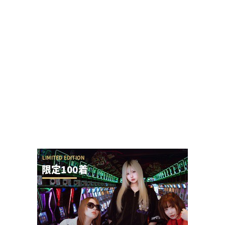
【やらかし？】Lすーぱぁびん娘が設置台数少ない
のに出まくってて甘いらしい…ビンゴネオ騒動再...
ユニバが「次回」という意味深画像をアップ！バ
ジリスクシリーズくるか？
【勃発】シバター「競艇選手とDMばかりしてない
で」VSましも「雇ってた演者の子や不倫相手の...
ガンダムSEEDクライマックスのカラミティリーチ
からの全回転の流れが素晴らしすぎると話題に