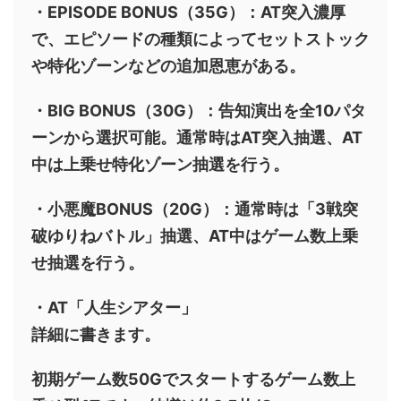
・EPISODE BONUS（35G）：AT突入濃厚
で、エピソードの種類によってセットストック
や特化ゾーンなどの追加恩恵がある。
・BIG BONUS（30G）：告知演出を全10パタ
ーンから選択可能。通常時はAT突入抽選、AT
中は上乗せ特化ゾーン抽選を行う。
・小悪魔BONUS（20G）：通常時は「3戦突
破ゆりねバトル」抽選、AT中はゲーム数上乗
せ抽選を行う。
・AT「人生シアター」
詳細に書きます。
初期ゲーム数50Gでスタートするゲーム数上